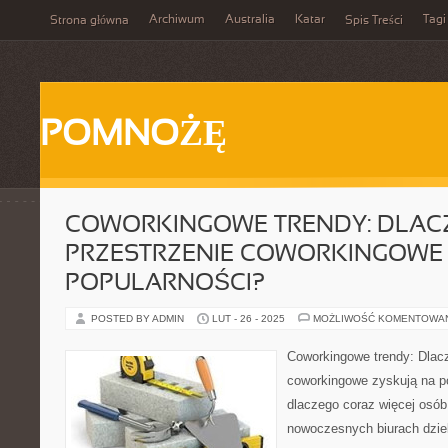
Archiwum
Australia
Katar
Tagi
Strona główna
Spis Treści
POMNOŻĘ
COWORKINGOWE TRENDY: DLAC
PRZESTRZENIE COWORKINGOWE 
POPULARNOŚCI?
POSTED BY ADMIN
LUT - 26 - 2025
MOŻLIWOŚĆ KOMENTOWA
Coworkingowe trendy: Dlacz
coworkingowe zyskują na p
dlaczego coraz więcej osób
nowoczesnych biurach dzie