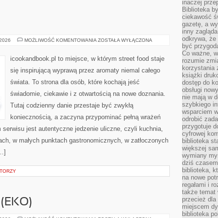
inaczej prz
Biblioteka b
ciekawość św
gazetę, a wy
inny zagląd
odkrywa, że 
INNE
 2026
MOŻLIWOŚĆ KOMENTOWANIA
ZOSTAŁA WYŁĄCZONA
PUBLIKACJE
być przygodą
Co ważne, ws
icookandbook.pl to miejsce, w którym street food staje
rozumie zmi
korzystania z
się inspirującą wyprawą przez aromaty niemal całego
książki druk
świata. To strona dla osób, które kochają jeść
dostęp do k
obsługi nowy
świadomie, ciekawie i z otwartością na nowe doznania.
nie mają w 
szybkiego in
Tutaj codzienny danie przestaje być zwykłą
wsparciem w
koniecznością, a zaczyna przypominać pełną wrażeń
odrobić zad
przygotuje d
rwisu jest autentyczne jedzenie uliczne, czyli kuchnia,
cyfrowej kom
skach, w małych punktach gastronomicznych, w zatłoczonych
biblioteka s
większej sam
[…]
wymiany myśl
dziś czasem
biblioteka, k
ATORZY
na nowe pot
regałami i r
także temat
przecież dla
(EKO)
miejscem dy
biblioteka p