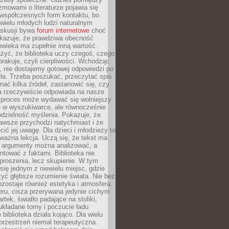
ozmowami o literaturze pojawia się
 współczesnych form kontaktu, bo
 wielu młodych ludzi naturalnym
skusji bywa
forum internetowe
choć
okazuje, że prawdziwa obecność
owieka ma zupełnie inną wartość.
żyć, że biblioteka uczy czegoś, czego
brakuje, czyli cierpliwości. Wchodząc
, nie dostajemy gotowej odpowiedzi po
ła. Trzeba poszukać, przeczytać spis
wnać kilka źródeł, zastanowić się, czy
a rzeczywiście odpowiada na nasze
n proces może wydawać się wolniejszy
ie w wyszukiwarce, ale równocześnie
dzielność myślenia. Pokazuje, że
awsze przychodzi natychmiast i że
cić jej uwagę. Dla dzieci i młodzieży to
ważna lekcja. Uczą się, że tekst ma
e argumenty można analizować, a
ontować z faktami. Biblioteka nie
proszenia, lecz skupienie. W tym
 się jednym z niewielu miejsc, gdzie
yć głębsze rozumienie świata. Nie bez
zostaje również estetyka i atmosfera.
ru, cisza przerywana jedynie cichym
rtek, światło padające na stoliki,
układane tomy i poczucie ładu
 biblioteka działa kojąco. Dla wielu
 przestrzeń niemal terapeutyczna.