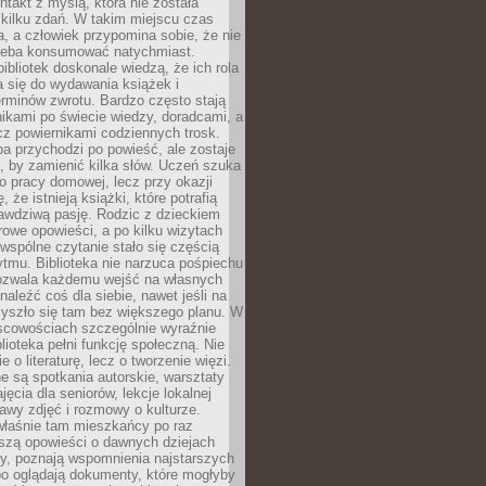
ntakt z myślą, która nie została
kilku zdań. W takim miejscu czas
a, a człowiek przypomina sobie, że nie
zeba konsumować natychmiast.
ibliotek doskonale wiedzą, że ich rola
a się do wydawania książek i
erminów zwrotu. Bardzo często stają
ikami po świecie wiedzy, doradcami, a
z powiernikami codziennych trosk.
a przychodzi po powieść, ale zostaje
j, by zamienić kilka słów. Uczeń szuka
o pracy domowej, lecz przy okazji
, że istnieją książki, które potrafią
awdziwą pasję. Rodzic z dzieckiem
rowe opowieści, a po kilku wizytach
wspólne czytanie stało się częścią
tmu. Biblioteka nie narzuca pośpiechu
 Pozwala każdemu wejść na własnych
naleźć coś dla siebie, nawet jeśli na
zyszło się tam bez większego planu. W
scowościach szczególnie wyraźnie
blioteka pełni funkcję społeczną. Nie
e o literaturę, lecz o tworzenie więzi.
 są spotkania autorskie, warsztaty
ajęcia dla seniorów, lekcje lokalnej
stawy zdjęć i rozmowy o kulturze.
właśnie tam mieszkańcy po raz
yszą opowieści o dawnych dziejach
cy, poznają wspomnienia najstarszych
bo oglądają dokumenty, które mogłyby