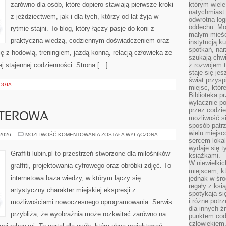
zarówno dla osób, które dopiero stawiają pierwsze kroki
którym wiele
natychmiast 
z jeździectwem, jak i dla tych, którzy od lat żyją w
odwrotną log
oddechu. Moż
rytmie stajni. To blog, który łączy pasję do koni z
małym mieśc
praktyczną wiedzą, codziennym doświadczeniem oraz
instytucją k
spotkań, nar
ę z hodowlą, treningiem, jazdą konną, relacją człowieka ze
szukają chwi
j stajennej codzienności. Strona […]
z rozwojem t
staje się je
świat przysp
OGIA
miejsc, któ
Biblioteka p
wyłącznie po
przez codzi
UTEROWA
możliwość si
sposób patrz
wielu miejsc
GRAFIKA
 2026
MOŻLIWOŚĆ KOMENTOWANIA
ZOSTAŁA WYŁĄCZONA
KOMPUTEROWA
sercem lokal
wydaje się 
Graffiti-lubin.pl to przestrzeń stworzone dla miłośników
książkami.
W niewielkic
graffiti, projektowania cyfrowego oraz obróbki zdjęć. To
miejscem, kt
internetowa baza wiedzy, w którym łączy się
jednak w śro
regały z ksi
artystyczny charakter miejskiej ekspresji z
spotykają si
i różne potr
możliwościami nowoczesnego oprogramowania. Serwis
dla innych ź
przybliża, że wyobraźnia może rozkwitać zarówno na
punktem cod
człowiekiem.