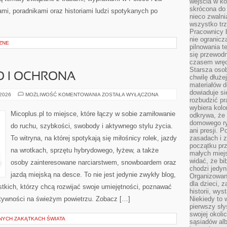
wejścia w ko
skrócona do 
ami, poradnikami oraz historiami ludzi spotykanych po
nieco zwalni
wszystko tr
Pracownicy b
nie ogranicz
ZNE
pilnowania t
się przewodn
czasem wręc
Starsza osob
O I OCHRONA
chwilę dłuże
materiałów d
dowiaduje się
BEZPIECZEŃSTWO
 2026
MOŻLIWOŚĆ KOMENTOWANIA
ZOSTAŁA WYŁĄCZONA
rozbudzić pr
I
OCHRONA
wybiera kolo
Micoplus.pl to miejsce, które łączy w sobie zamiłowanie
odkrywa, że 
domowego ry
do ruchu, szybkości, swobody i aktywnego stylu życia.
ani presji.
To witryna, na której spotykają się miłośnicy rolek, jazdy
zasadach i z
początku pr
na wrotkach, sprzętu hybrydowego, łyżew, a także
małych miej
widać, że bi
osoby zainteresowane narciarstwem, snowboardem oraz
chodzi jedyni
jazdą miejską na desce. To nie jest jedynie zwykły blog,
Organizowane
dla dzieci, z
ystkich, którzy chcą rozwijać swoje umiejętności, poznawać
historii, wy
ktywności na świeżym powietrzu. Zobacz […]
Niekiedy to 
pierwszy sł
swojej okoli
NYCH ZAKĄTKACH ŚWIATA
sąsiadów al