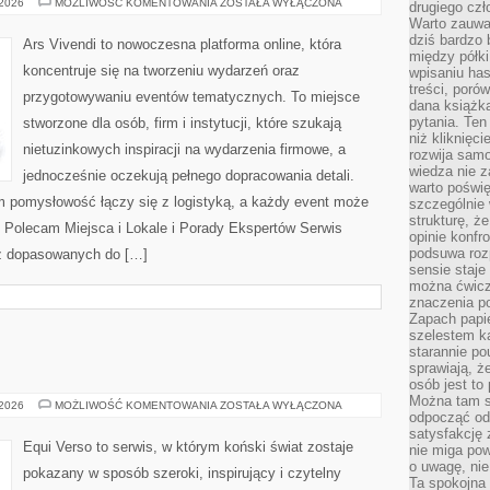
ZIELONE
 2026
MOŻLIWOŚĆ KOMENTOWANIA
ZOSTAŁA WYŁĄCZONA
drugiego czł
EVENTY
Warto zauwa
(EKO)
dziś bardzo 
Ars Vivendi to nowoczesna platforma online, która
między półki
koncentruje się na tworzeniu wydarzeń oraz
wpisaniu has
treści, poró
przygotowywaniu eventów tematycznych. To miejsce
dana książk
pytania. Te
stworzone dla osób, firm i instytucji, które szukają
niż kliknięc
nietuzinkowych inspiracji na wydarzenia firmowe, a
rozwija samo
wiedza nie z
jednocześnie oczekują pełnego dopracowania detali.
warto poświę
ym pomysłowość łączy się z logistyką, a każdy event może
szczególnie 
strukturę, ż
 Polecam Miejsca i Lokale i Porady Ekspertów Serwis
opinie konfr
podsuwa roz
ez dopasowanych do […]
sensie staje
można ćwicz
znaczenia po
Zapach papie
szelestem ka
starannie po
sprawiają, że
osób jest to
Można tam s
EQUI
 2026
MOŻLIWOŚĆ KOMENTOWANIA
ZOSTAŁA WYŁĄCZONA
odpocząć od 
VERSO
satysfakcję
Equi Verso to serwis, w którym koński świat zostaje
nie miga po
o uwagę, nie
pokazany w sposób szeroki, inspirujący i czytelny
Ta spokojna 