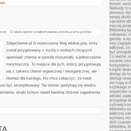
ZNE
historii, wy
Niekiedy to 
pierwszy sł
swojej okoli
sąsiadów al
inaczej prz
Biblioteka b
INNE
 2026
MOŻLIWOŚĆ KOMENTOWANIA
ZOSTAŁA WYŁĄCZONA
ciekawość św
WPISY
gazetę, a wy
Zdajechemie.pl to nowoczesny blog edukacyjny, który
inny zagląd
odkrywa, że 
został przygotowany z myślą o osobach chcących
być przygodą
Co ważne, ws
opanować chemię w sposób zrozumiały, a jednocześnie
rozumie zmi
merytoryczny. To miejsce dla tych, którzy przygotowują
korzystania z
książki druk
się z zakresu chemii organicznej i nieorganicznej, ale
dostęp do k
również dla każdego, kto chce zobaczyć, że świat
obsługi nowy
nie mają w 
musi być skomplikowany. Na stronie spotykają się wiedza
szybkiego in
wsparciem w
śnienia, dzięki którym nawet bardziej złożone zagadnienia
odrobić zad
przygotuje d
cyfrowej kom
biblioteka s
większej sam
wymiany myśl
dziś czasem
biblioteka, k
TA
na nowe pot