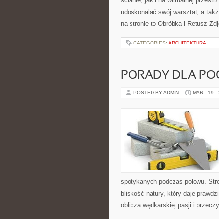
ścianie, jak i na wirtualnej przest
udoskonalać swój warsztat, a takż
na stronie to Obróbka i Retusz Zdj
CATEGORIES:
ARCHITEKTURA
PORADY DLA PO
POSTED BY ADMIN
MAR - 19 -
spotykanych podczas połowu. Stron
bliskość natury, który daje prawd
oblicza wędkarskiej pasji i przecz