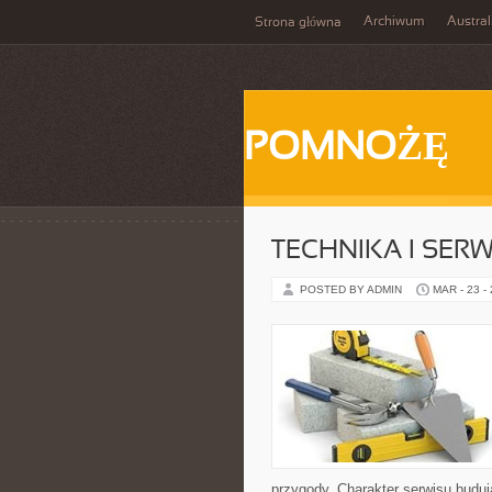
Archiwum
Austral
Strona główna
POMNOŻĘ
TECHNIKA I SER
POSTED BY ADMIN
MAR - 23 -
przygody. Charakter serwisu budu