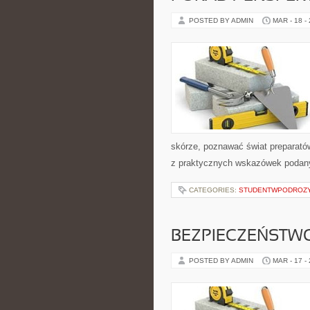
POSTED BY ADMIN
MAR - 18 -
skórze, poznawać świat preparatów
z praktycznych wskazówek podany
CATEGORIES:
STUDENTWPODROZ
BEZPIECZEŃSTWO
POSTED BY ADMIN
MAR - 17 -