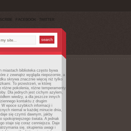
SCRIBE
FACEBOOK
TWITTER
h miastach biblioteka często bywa
óre z zewnątrz wygląda niepozornie, a
dku skrywa znacznie więcej niż tylko
ążkami. To przestrzeń, w której
ę różne pokolenia, różne temperamenty
zeby. Dla jednych jest cichym azylem,
ródłem wiedzy, a dla jeszcze innych
ziennego kontaktu z drugim
 W epoce szybkich informacji i
cnych niemal w każdej minucie dnia,
wydaje się czymś dawnym, jakby
 spokojniejszego świata. A jednak
ego staje się coraz cenniejsza. Daje
trzymania się, skupienia uwagi i