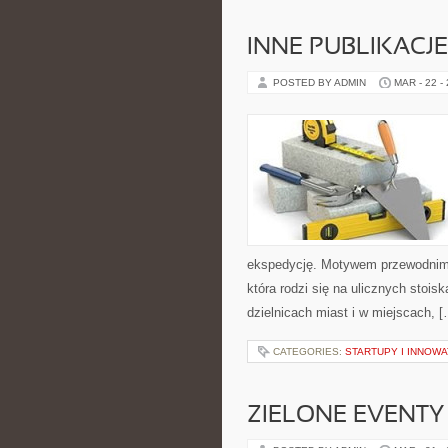
INNE PUBLIKACJE
POSTED BY ADMIN
MAR - 22 -
ekspedycję. Motywem przewodnim se
która rodzi się na ulicznych stoi
dzielnicach miast i w miejscach, 
CATEGORIES:
STARTUPY I INNOW
ZIELONE EVENTY 