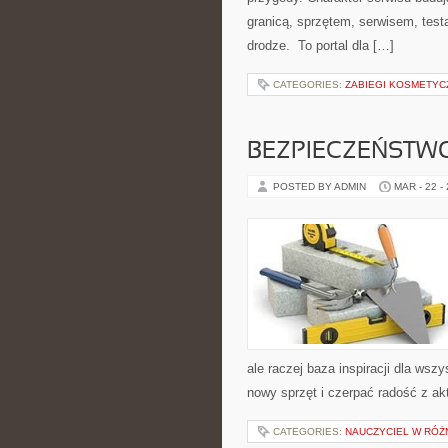
granicą, sprzętem, serwisem, test
drodze. To portal dla […]
CATEGORIES:
ZABIEGI KOSMETYC
BEZPIECZEŃSTW
POSTED BY ADMIN
MAR - 22 -
ale raczej baza inspiracji dla wsz
nowy sprzęt i czerpać radość z a
CATEGORIES:
NAUCZYCIEL W RÓŻ