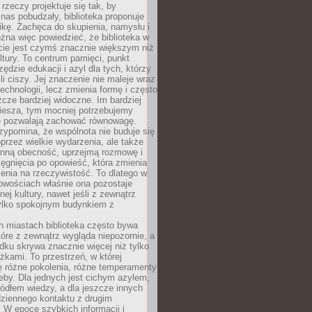
 rzeczy projektuje się tak, by
nas pobudzały, biblioteka proponuje
ikę. Zachęca do skupienia, namysłu i
na więc powiedzieć, że biblioteka w
ie jest czymś znacznie większym niż
ultury. To centrum pamięci, punkt
zędzie edukacji i azyl dla tych, którzy
li ciszy. Jej znaczenie nie maleje wraz
echnologii, lecz zmienia formę i często
szcze bardziej widoczne. Im bardziej
iesza, tym mocniej potrzebujemy
re pozwalają zachować równowagę.
rzypomina, że wspólnota nie buduje się
przez wielkie wydarzenia, ale także
enną obecność, uprzejmą rozmowę i
ęgnięcia po opowieść, która zmienia
enia na rzeczywistość. To dlatego w
owościach właśnie ona pozostaje
nej kultury, nawet jeśli z zewnątrz
tylko spokojnym budynkiem z
h miastach biblioteka często bywa
óre z zewnątrz wygląda niepozornie, a
dku skrywa znacznie więcej niż tylko
ążkami. To przestrzeń, w której
ę różne pokolenia, różne temperamenty
zeby. Dla jednych jest cichym azylem,
ródłem wiedzy, a dla jeszcze innych
ziennego kontaktu z drugim
 W epoce szybkich informacji i