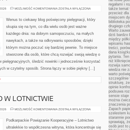
regałami i r
także temat
PORADY
 2026
MOŻLIWOŚĆ KOMENTOWANIA
ZOSTAŁA WYŁĄCZONA
EKSPERTA
przecież dla
miejscem dy
Wenus to ciekawy blog poświęcony pielęgnacji, który
biblioteka p
drugiego czł
skupia się na tym, co dla wielu osób jest ważne
Warto zauwa
każdego dnia: na dobrym samopoczuciu, na małych
dziś bardzo 
między półki
nawykach, a także na odkrywaniu sposobów, dzięki
wpisaniu has
którym można poczuć się bardziej pewnie. To miejsce
treści, poró
dana książk
stworzone dla osób, które chcą rozwijać swoją wiedzę o
pytania. Te
niż kliknięc
 pielęgnacyjnych, śledzić nowinki i jednocześnie korzystać
rozwija samo
ch w czytelny sposób. Strona łączy w sobie piękny […]
wiedza nie z
warto poświę
szczególnie 
Y
strukturę, ż
opinie konfr
podsuwa roz
sensie staje
 W LOTNICTWIE
można ćwicz
znaczenia po
Zapach papie
BEZPIECZEŃSTWO
 2026
MOŻLIWOŚĆ KOMENTOWANIA
ZOSTAŁA WYŁĄCZONA
W
szelestem ka
LOTNICTWIE
starannie po
Podkarpackie Powiązanie Kooperacyjne – Lotnictwo
sprawiają, że
osób jest to
ultralekkie to współczesna witryna, która koncentruje się