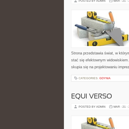
POSTED BY ADMIN
MAR - 21 -
Strona przedstawia świat, w któr
stać się efektownym widowiskiem.
skupia się na projektowaniu impr
CATEGORIES:
GDYNIA
EQUI VERSO
POSTED BY ADMIN
MAR - 21 -