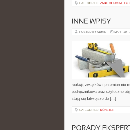
CATEGORIES:
ZABIEGI KOSMETYC
INNE WPISY
POSTED BY ADMIN
MAR - 19 -
reakcji, związków i przemian nie 
podręcznikowa oraz użyteczne obja
stają się łatwiejsze do […]
CATEGORIES:
MÜNSTER
PORADY EKSPER