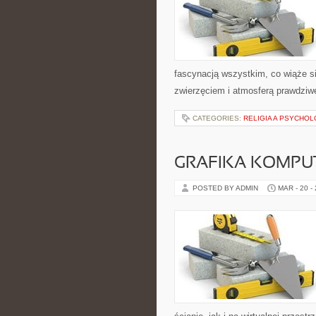
fascynacją wszystkim, co wiąże si
zwierzęciem i atmosferą prawdziwe
CATEGORIES:
RELIGIA A PSYCHOL
GRAFIKA KOMP
POSTED BY ADMIN
MAR - 20 -