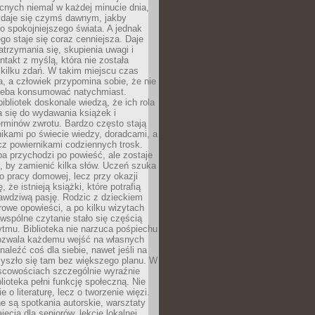
cnych niemal w każdej minucie dnia,
wydaje się czymś dawnym, jakby
 spokojniejszego świata. A jednak
ego staje się coraz cenniejsza. Daje
trzymania się, skupienia uwagi i
ntakt z myślą, która nie została
kilku zdań. W takim miejscu czas
a, a człowiek przypomina sobie, że nie
zeba konsumować natychmiast.
ibliotek doskonale wiedzą, że ich rola
a się do wydawania książek i
erminów zwrotu. Bardzo często stają
ikami po świecie wiedzy, doradcami, a
z powiernikami codziennych trosk.
a przychodzi po powieść, ale zostaje
j, by zamienić kilka słów. Uczeń szuka
o pracy domowej, lecz przy okazji
, że istnieją książki, które potrafią
awdziwą pasję. Rodzic z dzieckiem
rowe opowieści, a po kilku wizytach
wspólne czytanie stało się częścią
tmu. Biblioteka nie narzuca pośpiechu
 Pozwala każdemu wejść na własnych
naleźć coś dla siebie, nawet jeśli na
zyszło się tam bez większego planu. W
scowościach szczególnie wyraźnie
blioteka pełni funkcję społeczną. Nie
e o literaturę, lecz o tworzenie więzi.
 są spotkania autorskie, warsztaty
ajęcia dla seniorów, lekcje lokalnej