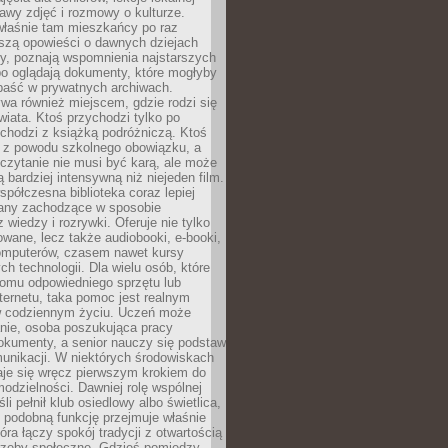
stawy zdjęć i rozmowy o kulturze.
właśnie tam mieszkańcy po raz
yszą opowieści o dawnych dziejach
cy, poznają wspomnienia najstarszych
bo oglądają dokumenty, które mogłyby
epaść w prywatnych archiwach.
ywa również miejscem, gdzie rodzi się
iata. Ktoś przychodzi tylko po
chodzi z książką podróżniczą. Ktoś
a z powodu szkolnego obowiązku, a
czytanie nie musi być karą, ale może
 bardziej intensywną niż niejeden film.
półczesna biblioteka coraz lepiej
any zachodzące w sposobie
 wiedzy i rozrywki. Oferuje nie tylko
owane, lecz także audiobooki, e-booki,
omputerów, czasem nawet kursy
ch technologii. Dla wielu osób, które
domu odpowiedniego sprzętu lub
ternetu, taka pomoc jest realnym
 codziennym życiu. Uczeń może
anie, osoba poszukująca pracy
okumenty, a senior nauczy się podstaw
unikacji. W niektórych środowiskach
taje się wręcz pierwszym krokiem do
odzielności. Dawniej rolę wspólnej
i pełnił klub osiedlowy albo świetlica,
 podobną funkcję przejmuje właśnie
tóra łączy spokój tradycji z otwartością
rzeby społeczne. Gdzieś pomiędzy