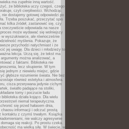
owieka ma zupełnie inną wartość.
żyć, że biblioteka uczy czegoś, czego
brakuje, czyli cierpliwości. Wchodząc
, nie dostajemy gotowej odpowiedzi po
ła. Trzeba poszukać, przeczytać spis
wnać kilka źródeł, zastanowić się, czy
a rzeczywiście odpowiada na nasze
n proces może wydawać się wolniejszy
ie w wyszukiwarce, ale równocześnie
dzielność myślenia. Pokazuje, że
awsze przychodzi natychmiast i że
cić jej uwagę. Dla dzieci i młodzieży to
ważna lekcja. Uczą się, że tekst ma
e argumenty można analizować, a
ontować z faktami. Biblioteka nie
proszenia, lecz skupienie. W tym
 się jednym z niewielu miejsc, gdzie
yć głębsze rozumienie świata. Nie bez
zostaje również estetyka i atmosfera.
ru, cisza przerywana jedynie cichym
rtek, światło padające na stoliki,
układane tomy i poczucie ładu
 biblioteka działa kojąco. Dla wielu
 przestrzeń niemal terapeutyczna.
chronić się przed hałasem dnia,
chaosu informacji i odczuć prostą
 z kontaktu z czymś trwałym. Książka
wiadomieniami, nie walczy agresywnie
 domaga się reakcji. Po prostu czeka.
obecność ma wielką siłę. W świecie, w