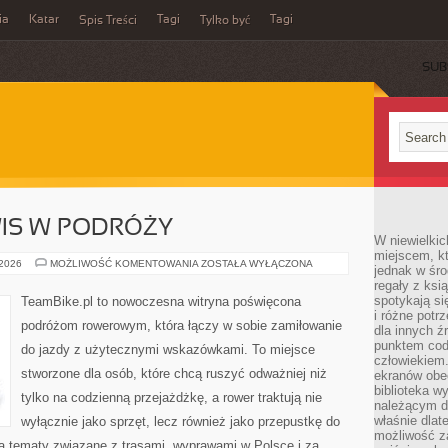
ia
Katar
Tagi
Tagi
Spis Treści
Tylko być
SUB
WIS W PODRÓŻY
W niewielkic
miejscem, kt
TECHNIKA
 2026
MOŻLIWOŚĆ KOMENTOWANIA
ZOSTAŁA WYŁĄCZONA
jednak w śro
I
regały z ksi
SERWIS
W
spotykają si
TeamBike.pl to nowoczesna witryna poświęcona
PODRÓŻY
i różne potr
podróżom rowerowym, która łączy w sobie zamiłowanie
dla innych ź
punktem cod
do jazdy z użytecznymi wskazówkami. To miejsce
człowiekiem.
stworzone dla osób, które chcą ruszyć odważniej niż
ekranów obe
biblioteka 
tylko na codzienną przejażdżkę, a rower traktują nie
należącym do
właśnie dlat
wyłącznie jako sprzęt, lecz również jako przepustkę do
możliwość za
ją tematy związane z trasami, wyprawami w Polsce i za