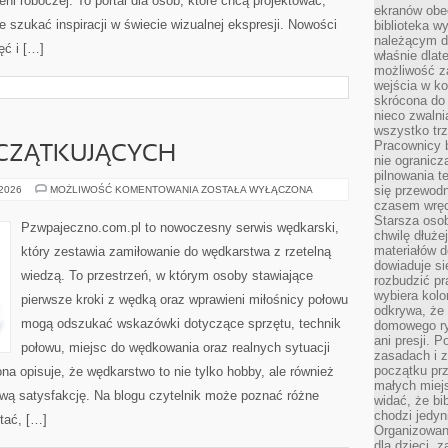
rzeni roboczej. To portal dla osób, które chcą projektować,
ekranów obe
e szukać inspiracji w świecie wizualnej ekspresji. Nowości
biblioteka 
należącym do
ęć i […]
właśnie dlat
możliwość za
wejścia w ko
skrócona do 
nieco zwalni
wszystko tr
Pracownicy b
CZĄTKUJĄCYCH
nie ogranicz
pilnowania t
PORADY
się przewodn
 2026
MOŻLIWOŚĆ KOMENTOWANIA
ZOSTAŁA WYŁĄCZONA
DLA
czasem wręc
POCZĄTKUJĄCYCH
Starsza osob
Pzwpajeczno.com.pl to nowoczesny serwis wędkarski,
chwilę dłuże
materiałów d
który zestawia zamiłowanie do wędkarstwa z rzetelną
dowiaduje się
wiedzą. To przestrzeń, w którym osoby stawiające
rozbudzić pr
wybiera kolo
pierwsze kroki z wędką oraz wprawieni miłośnicy połowu
odkrywa, że 
mogą odszukać wskazówki dotyczące sprzętu, technik
domowego ry
ani presji.
połowu, miejsc do wędkowania oraz realnych sytuacji
zasadach i z
początku pr
a opisuje, że wędkarstwo to nie tylko hobby, ale również
małych miej
ziwą satysfakcję. Na blogu czytelnik może poznać różne
widać, że bi
chodzi jedyni
ytać, […]
Organizowane
dla dzieci, z