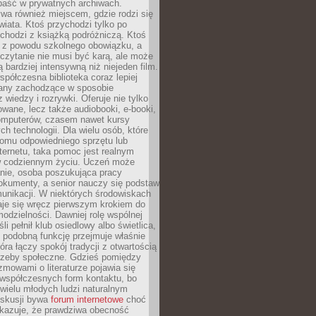
epaść w prywatnych archiwach.
ywa również miejscem, gdzie rodzi się
iata. Ktoś przychodzi tylko po
chodzi z książką podróżniczą. Ktoś
a z powodu szkolnego obowiązku, a
czytanie nie musi być karą, ale może
 bardziej intensywną niż niejeden film.
półczesna biblioteka coraz lepiej
any zachodzące w sposobie
 wiedzy i rozrywki. Oferuje nie tylko
owane, lecz także audiobooki, e-booki,
omputerów, czasem nawet kursy
ch technologii. Dla wielu osób, które
domu odpowiedniego sprzętu lub
ternetu, taka pomoc jest realnym
 codziennym życiu. Uczeń może
anie, osoba poszukująca pracy
okumenty, a senior nauczy się podstaw
unikacji. W niektórych środowiskach
taje się wręcz pierwszym krokiem do
odzielności. Dawniej rolę wspólnej
i pełnił klub osiedlowy albo świetlica,
 podobną funkcję przejmuje właśnie
tóra łączy spokój tradycji z otwartością
rzeby społeczne. Gdzieś pomiędzy
ozmowami o literaturze pojawia się
 współczesnych form kontaktu, bo
 wielu młodych ludzi naturalnym
skusji bywa
forum internetowe
choć
okazuje, że prawdziwa obecność