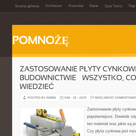
Archiwum
Australia
Katar
Tagi
Strona główna
Spis Treści
POMNOŻĘ
ZASTOSOWANIE PŁYTY CYNKOW
BUDOWNICTWIE – WSZYSTKO, CO
WIEDZIEĆ
POSTED BY ADMIN
KWI - 26 - 2025
MOŻLIWOŚĆ KOMENTOWA
Zastosowanie płyty cynkowe
popularniejsze. Dowiedz się
ten materiał oraz jakie są j
Czy płyta cynkowa jest roz