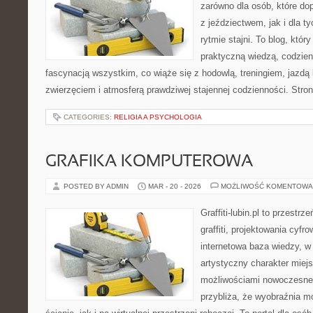
zarówno dla osób, które dop
z jeździectwem, jak i dla ty
rytmie stajni. To blog, któr
praktyczną wiedzą, codzie
fascynacją wszystkim, co wiąże się z hodowlą, treningiem, jazdą 
zwierzęciem i atmosferą prawdziwej stajennej codzienności. Stro
CATEGORIES:
RELIGIA A PSYCHOLOGIA
GRAFIKA KOMPUTEROWA
POSTED BY ADMIN
MAR - 20 - 2026
MOŻLIWOŚĆ KOMENTOWA
Graffiti-lubin.pl to przestr
graffiti, projektowania cyfr
internetowa baza wiedzy, w
artystyczny charakter miejs
możliwościami nowoczesne
przybliża, że wyobraźnia m