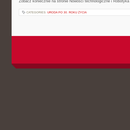
Zobacz koniecznie na stronie Nowości technologiczne i Robotyka
CATEGORIES:
URODA PO 30. ROKU ŻYCIA