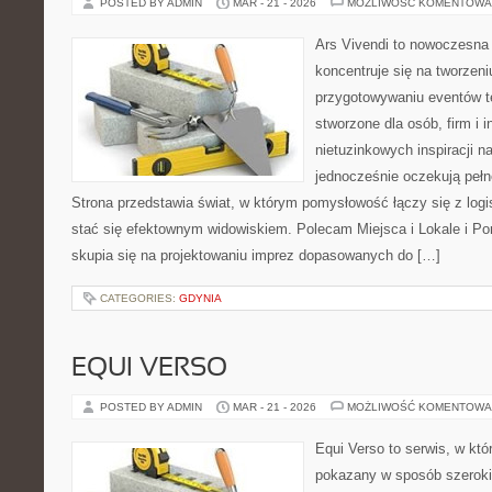
POSTED BY ADMIN
MAR - 21 - 2026
MOŻLIWOŚĆ KOMENTOWA
Ars Vivendi to nowoczesna p
koncentruje się na tworzen
przygotowywaniu eventów t
stworzone dla osób, firm i i
nietuzinkowych inspiracji n
jednocześnie oczekują pełn
Strona przedstawia świat, w którym pomysłowość łączy się z log
stać się efektownym widowiskiem. Polecam Miejsca i Lokale i P
skupia się na projektowaniu imprez dopasowanych do […]
CATEGORIES:
GDYNIA
EQUI VERSO
POSTED BY ADMIN
MAR - 21 - 2026
MOŻLIWOŚĆ KOMENTOWA
Equi Verso to serwis, w któ
pokazany w sposób szeroki, 