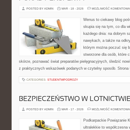
POSTED BY ADMIN
MAR - 18 - 2026
MOŻLIWOŚĆ KOMENTOWA
Wenus to ciekawy blog pośw
skupia się na tym, co dla w
każdego dnia: na dobrym s
nawykach, a także na odkr
którym można poczuć się ba
stworzone dla osób, które 
skórze, poznawać świat preparatów pielęgnacyjnych, śledzić nowi
z praktycznych wskazówek podanych w czytelny sposób. Strona 
CATEGORIES:
STUDENTWPODROZY
BEZPIECZEŃSTWO W LOTNICTWI
POSTED BY ADMIN
MAR - 17 - 2026
MOŻLIWOŚĆ KOMENTOWA
Podkarpackie Powiązanie K
ultralekkie to współczesna w