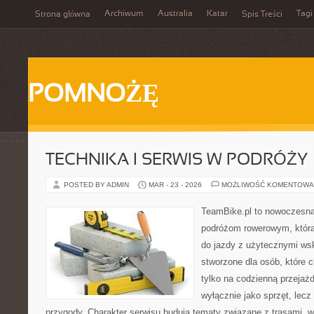
Archiwum
Australia
Katar
Tagi
Strona główna
Spis Treści
POMNOŻĘ
TECHNIKA I SERWIS W PODRÓŻY
POSTED BY ADMIN
MAR - 23 - 2026
MOŻLIWOŚĆ KOMENTOWA
TeamBike.pl to nowoczesna
podróżom rowerowym, która
do jazdy z użytecznymi ws
stworzone dla osób, które 
tylko na codzienną przejażd
wyłącznie jako sprzęt, lecz
przygody. Charakter serwisu budują tematy związane z trasami, 