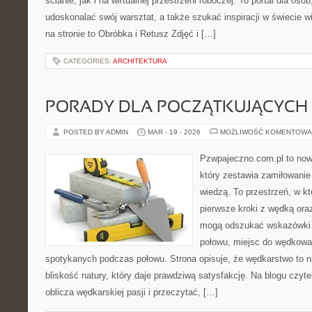
ścianie, jak i na wirtualnej przestrzeni roboczej. To portal dla osó
udoskonalać swój warsztat, a także szukać inspiracji w świecie w
na stronie to Obróbka i Retusz Zdjęć i […]
CATEGORIES:
ARCHITEKTURA
PORADY DLA POCZĄTKUJĄCYCH
POSTED BY ADMIN
MAR - 19 - 2026
MOŻLIWOŚĆ KOMENTOWA
Pzwpajeczno.com.pl to now
który zestawia zamiłowanie
wiedzą. To przestrzeń, w k
pierwsze kroki z wędką ora
mogą odszukać wskazówki d
połowu, miejsc do wędkowan
spotykanych podczas połowu. Strona opisuje, że wędkarstwo to ni
bliskość natury, który daje prawdziwą satysfakcję. Na blogu czyt
oblicza wędkarskiej pasji i przeczytać, […]