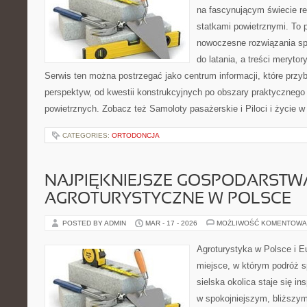
na fascynującym świecie re
statkami powietrznymi. To 
nowoczesne rozwiązania sp
do latania, a treści merytor
Serwis ten można postrzegać jako centrum informacji, które przybl
perspektyw, od kwestii konstrukcyjnych po obszary praktycznego
powietrznych. Zobacz też Samoloty pasażerskie i Piloci i życie w
CATEGORIES:
ORTODONCJA
NAJPIĘKNIEJSZE GOSPODARSTW
AGROTURYSTYCZNE W POLSCE
POSTED BY ADMIN
MAR - 17 - 2026
MOŻLIWOŚĆ KOMENTOWA
Agroturystyka w Polsce i Eu
miejsce, w którym podróż s
sielska okolica staje się in
w spokojniejszym, bliższym