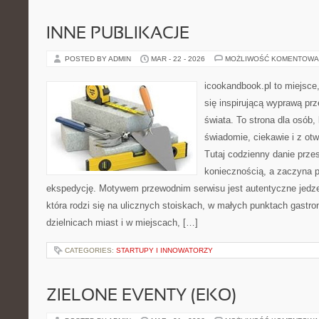
INNE PUBLIKACJE
POSTED BY ADMIN
MAR - 22 - 2026
MOŻLIWOŚĆ KOMENTOWA
icookandbook.pl to miejsce,
się inspirującą wyprawą pr
świata. To strona dla osób,
świadomie, ciekawie i z ot
Tutaj codzienny danie prze
koniecznością, a zaczyna 
ekspedycję. Motywem przewodnim serwisu jest autentyczne jedzen
która rodzi się na ulicznych stoiskach, w małych punktach gastr
dzielnicach miast i w miejscach, […]
CATEGORIES:
STARTUPY I INNOWATORZY
ZIELONE EVENTY (EKO)