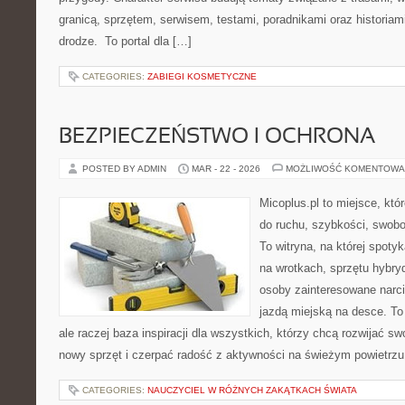
granicą, sprzętem, serwisem, testami, poradnikami oraz historiam
drodze. To portal dla […]
CATEGORIES:
ZABIEGI KOSMETYCZNE
BEZPIECZEŃSTWO I OCHRONA
POSTED BY ADMIN
MAR - 22 - 2026
MOŻLIWOŚĆ KOMENTOWA
Micoplus.pl to miejsce, któ
do ruchu, szybkości, swobo
To witryna, na której spotyk
na wrotkach, sprzętu hybry
osoby zainteresowane narc
jazdą miejską na desce. To 
ale raczej baza inspiracji dla wszystkich, którzy chcą rozwijać s
nowy sprzęt i czerpać radość z aktywności na świeżym powietrz
CATEGORIES:
NAUCZYCIEL W RÓŻNYCH ZAKĄTKACH ŚWIATA