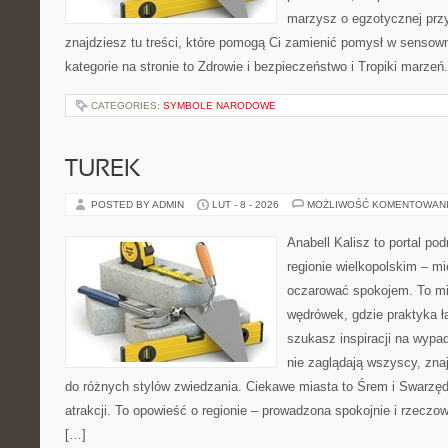
marzysz o egzotycznej przy
znajdziesz tu treści, które pomogą Ci zamienić pomysł w sens
kategorie na stronie to Zdrowie i bezpieczeństwo i Tropiki marzeń
CATEGORIES:
SYMBOLE NARODOWE
TUREK
POSTED BY ADMIN
LUT - 8 - 2026
MOŻLIWOŚĆ KOMENTOWAN
Anabell Kalisz to portal po
regionie wielkopolskim – mie
oczarować spokojem. To mi
wędrówek, gdzie praktyka łą
szukasz inspiracji na wypa
nie zaglądają wszyscy, zna
do różnych stylów zwiedzania. Ciekawe miasta to Śrem i Swarzędz.
atrakcji. To opowieść o regionie – prowadzona spokojnie i rzeczow
[…]