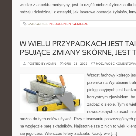
wiedzę z aspektu medycyny, jest to część niebezużyteczna dla fi
rodzaju dziedziną i z estetyki, jak laserowe operacje żylaków, in
CATEGORIES:
NIEDOCENIENI GENIUSZE
W WIELU PRZYPADKACH JEST TA
PSUJĄCE ZMIANY SKÓRNE, JEST 
POSTED BY ADMIN
GRU - 23 - 2025
MOŻLIWOŚĆ KOMENTOWA
Wzrost fachowy którego je
przenika na Wyrabianie tr
pielęgnacyjnych jest bardz
korzystnym zjawiskiem, bo 
zadbać o siebie. Tym o wiel
nowoczesnych czasach nie 
można do tych celów używać. Przy stosowaniu poszczególnych 
na względzie parę składników. Najistotniejsze z nich to wiek klien
się jego cera. Wtenczas lefery zadziała. Każdy wie […]