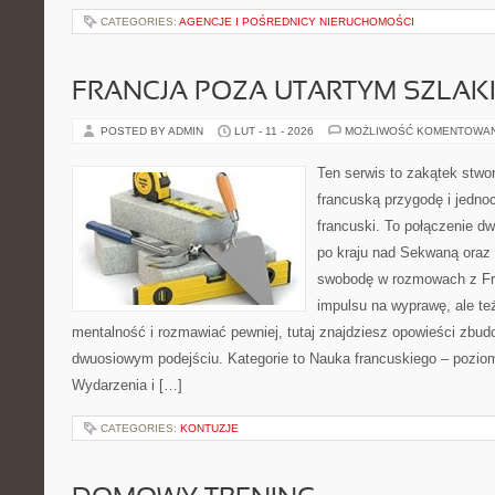
CATEGORIES:
AGENCJE I POŚREDNICY NIERUCHOMOŚCI
FRANCJA POZA UTARTYM SZLAK
POSTED BY ADMIN
LUT - 11 - 2026
MOŻLIWOŚĆ KOMENTOWA
Ten serwis to zakątek stwor
francuską przygodę i jednoc
francuski. To połączenie d
po kraju nad Sekwaną oraz 
swobodę w rozmowach z Fr
impulsu na wyprawę, ale t
mentalność i rozmawiać pewniej, tutaj znajdziesz opowieści zbu
dwuosiowym podejściu. Kategorie to Nauka francuskiego – pozio
Wydarzenia i […]
CATEGORIES:
KONTUZJE