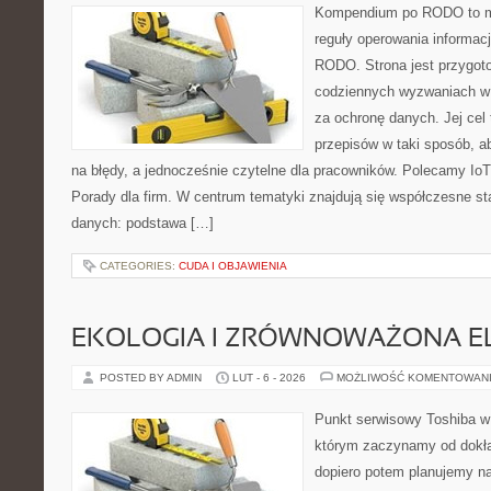
Kompendium po RODO to mi
reguły operowania informac
RODO. Strona jest przygot
codziennych wyzwaniach w f
za ochronę danych. Jej cel 
przepisów w taki sposób, a
na błędy, a jednocześnie czytelne dla pracowników. Polecamy IoT i
Porady dla firm. W centrum tematyki znajdują się współczesne st
danych: podstawa […]
CATEGORIES:
CUDA I OBJAWIENIA
EKOLOGIA I ZRÓWNOWAŻONA E
POSTED BY ADMIN
LUT - 6 - 2026
MOŻLIWOŚĆ KOMENTOWAN
Punkt serwisowy Toshiba w
którym zaczynamy od dokład
dopiero potem planujemy na