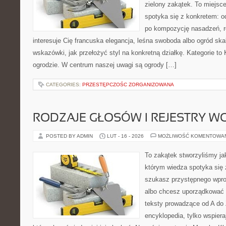
zielony zakątek. To miejsc
spotyka się z konkretem: od
po kompozycję nasadzeń, r
interesuje Cię francuska elegancja, leśna swoboda albo ogród skal
wskazówki, jak przełożyć styl na konkretną działkę. Kategorie to
ogrodzie. W centrum naszej uwagi są ogrody […]
CATEGORIES:
PRZESTĘPCZOŚC ZORGANIZOWANA
RODZAJE GŁOSÓW I REJESTRY 
POSTED BY ADMIN
LUT - 16 - 2026
MOŻLIWOŚĆ KOMENTOWA
To zakątek stworzyliśmy ja
którym wiedza spotyka się 
szukasz przystępnego wpr
albo chcesz uporządkować 
teksty prowadzące od A do 
encyklopedia, tylko wspiera