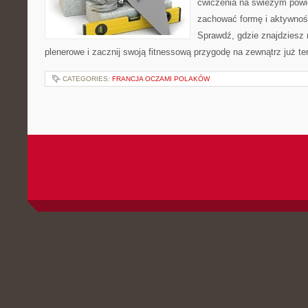
ćwiczenia na świeżym powie
zachować formę i aktywność
Sprawdź, gdzie znajdziesz n
plenerowe i zacznij swoją fitnessową przygodę na zewnątrz już te
CATEGORIES:
FRANCJA OCZAMI POLAKÓW