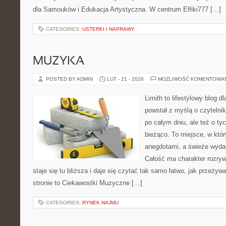
dla Samouków i Edukacja Artystyczna. W centrum Elfiki777 […]
CATEGORIES:
USTERKI I NAPRAWY
MUZYKA
POSTED BY ADMIN
LUT - 21 - 2026
MOŻLIWOŚĆ KOMENTOWA
Limith to lifestylowy blog d
powstał z myślą o czytelni
po całym dniu, ale też o ty
bieżąco. To miejsce, w któ
anegdotami, a świeże wydan
Całość ma charakter rozry
staje się tu bliższa i daje się czytać tak samo łatwo, jak przeżyw
stronie to Ciekawostki Muzyczne […]
CATEGORIES:
RYNEK NAJMU