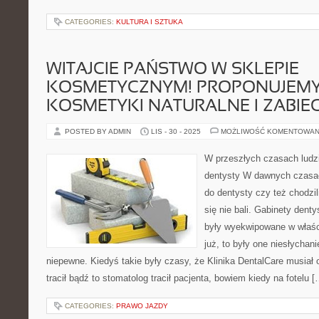
CATEGORIES:
KULTURA I SZTUKA
WITAJCIE PAŃSTWO W SKLEPIE
KOSMETYCZNYM! PROPONUJEM
KOSMETYKI NATURALNE I ZABIEG
POSTED BY ADMIN
LIS - 30 - 2025
MOŻLIWOŚĆ KOMENTOWAN
W przeszłych czasach ludzi
dentysty W dawnych czasach
do dentysty czy też chodzil
się nie bali. Gabinety dent
były wyekwipowane w właści
już, to były one niesłychan
niepewne. Kiedyś takie były czasy, że Klinika DentalCare musiał
tracił bądź to stomatolog tracił pacjenta, bowiem kiedy na fotelu [
CATEGORIES:
PRAWO JAZDY