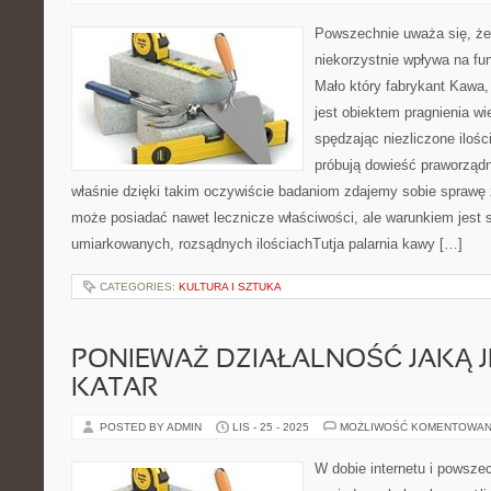
Powszechnie uważa się, że p
niekorzystnie wpływa na fu
Mało który fabrykant Kawa,
jest obiektem pragnienia wi
spędzając niezliczone ilośc
próbują dowieść praworządn
właśnie dzięki takim oczywiście badaniom zdajemy sobie sprawę 
może posiadać nawet lecznicze właściwości, ale warunkiem jest 
umiarkowanych, rozsądnych ilościachTutja palarnia kawy […]
CATEGORIES:
KULTURA I SZTUKA
PONIEWAŻ DZIAŁALNOŚĆ JAKĄ J
KATAR
POSTED BY ADMIN
LIS - 25 - 2025
MOŻLIWOŚĆ KOMENTOWAN
W dobie internetu i powsze