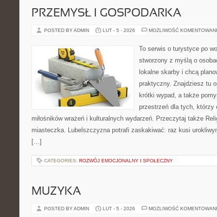
PRZEMYSŁ I GOSPODARKA
POSTED BY ADMIN
LUT - 5 - 2026
MOŻLIWOŚĆ KOMENTOWAN
To serwis o turystyce po w
stworzony z myślą o osobac
lokalne skarby i chcą plan
praktyczny. Znajdziesz tu o
krótki wypad, a także pomy
przestrzeń dla tych, którzy 
miłośników wrażeń i kulturalnych wydarzeń. Przeczytaj także Religi
miasteczka. Lubelszczyzna potrafi zaskakiwać: raz kusi urokliw
[…]
CATEGORIES:
ROZWÓJ EMOCJONALNY I SPOŁECZNY
MUZYKA
POSTED BY ADMIN
LUT - 5 - 2026
MOŻLIWOŚĆ KOMENTOWAN