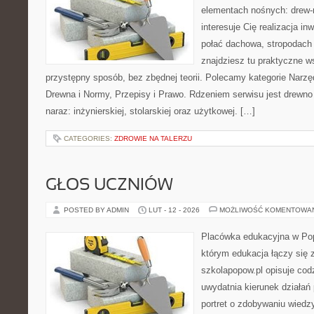
elementach nośnych: drew-
interesuje Cię realizacja in
połać dachowa, stropodach 
znajdziesz tu praktyczne 
przystępny sposób, bez zbędnej teorii. Polecamy kategorie Narzę
Drewna i Normy, Przepisy i Prawo. Rdzeniem serwisu jest drewno 
naraz: inżynierskiej, stolarskiej oraz użytkowej. […]
CATEGORIES:
ZDROWIE NA TALERZU
GŁOS UCZNIÓW
POSTED BY ADMIN
LUT - 12 - 2026
MOŻLIWOŚĆ KOMENTOWA
Placówka edukacyjna w Pop
którym edukacja łączy się
szkolapopow.pl opisuje cod
uwydatnia kierunek działań 
portret o zdobywaniu wiedz