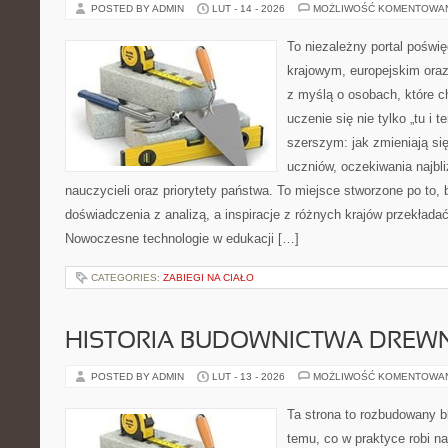
POSTED BY ADMIN
LUT - 14 - 2026
MOŻLIWOŚĆ KOMENTOWA
To niezależny portal poświę
krajowym, europejskim ora
z myślą o osobach, które c
uczenie się nie tylko „tu i t
szerszym: jak zmieniają si
uczniów, oczekiwania najbl
nauczycieli oraz priorytety państwa. To miejsce stworzone po to, 
doświadczenia z analizą, a inspiracje z różnych krajów przekłada
Nowoczesne technologie w edukacji […]
CATEGORIES:
ZABIEGI NA CIAŁO
HISTORIA BUDOWNICTWA DREW
POSTED BY ADMIN
LUT - 13 - 2026
MOŻLIWOŚĆ KOMENTOWA
Ta strona to rozbudowany 
temu, co w praktyce robi n