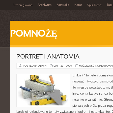
Archiwum
Australia
Katar
Tagi
Strona główna
Spis Treści
POMNOŻĘ
PORTRET I ANATOMIA
POSTED BY ADMIN
LUT - 21 - 2026
MOŻLIWOŚĆ KOMENTOWA
Elfiki777 to pełen pomysłów
rysować i tworzyć pismo o
To miejsce powstało z myśl
linię, cenią kartkę i chcą 
rysunku oraz piśmie. Stron
pierwszych prób, przez regu
bardziej rozbudowane tematy związane z kadrem i estetyką liter. 