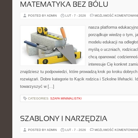
MATEMATYKA BEZ BÓLU
POSTED BY ADMIN
LUT - 7 - 2026
MOŻLIWOŚĆ KOMENTOWAN
nasza platforma edukacyjna
porządkuje wiedzę o tym, 
modelu edukacji na odległo
myślą o uczniach, rodzicac
chcą opanować codzienność 
interesuje Cię konkret zami
znajdziesz tu podpowiedzi, które prowadzą krok po kroku dobry
rozwiązań. Dobre kategorie to Kącik rodzica i Szkolne lifehacki. I
towarzyszyć w […]
CATEGORIES:
SZAFA MINIMALISTKI
SZABLONY I NARZĘDZIA
POSTED BY ADMIN
LUT - 7 - 2026
MOŻLIWOŚĆ KOMENTOWAN