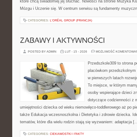
które chcą świadomiej jej słuchać. Nowości na stronie Muzyka K
Mózgu i Uczenie się. W centrum serwisu są fundamenty muzyczne
CATEGORIES:
L'ORÉAL GROUP (FRANCJA)
ZABAWY I AKTYWNOŚCI
POSTED BY ADMIN
LUT - 15 - 2026
MOŻLIWOŚĆ KOMENTOWA
Przedszkole309 to strona 
placówkom przedszkolnym o
w pierwszych latach rozwoj
To miejsce, w którym mamy 
osoby wspierające dzieci z
dotyczące codzienności z 
umiejętności dziecka od wieku niemowlęco-toddlerowego aż po pi
także Edukacja wczesnoszkolna i Dietetyka i zdrowie dziecka. Ide
tematów, które dla wielu rodzin stają się wyzwaniem: adaptacja [
CATEGORIES:
CIEKAWOSTKI I FAKTY