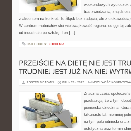
weekendowych wycieczek a
tras zwiedzania, znajdziesz
z akcentem na konkret. To Śląsk bez zadęcia, ale z ciekawością dl
W centrum materiałów stoi wielowątkowość regionu: od gęstej zab
od industrialu po sztukę. Ten […]
CATEGORIES:
BIOCHEMIA
PRZEJŚCIE NA DIETĘ NIE JEST TR
TRUDNIEJ JEST JUŻ NA NIEJ WYT
POSTED BY ADMIN
GRU - 23 - 2025
MOŻLIWOŚĆ KOMENTOWA
Znaczna cześć społeczeńs
przekazują, że z tym kłopo
pionierska dziedzina, która 
kilkunastu lat, niemniej je
na tym polu odniosła ona 
estetyczna oraz termin chi