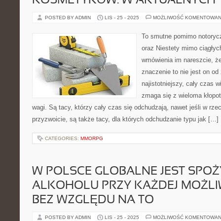
KOSMETYKÓW. W AKTUALNYCH
POSTED BY ADMIN
LIS - 25 - 2025
MOŻLIWOŚĆ KOMENTOWAN
To smutne pomimo notoryczn
oraz Niestety mimo ciągłych
wmówienia im nareszcie, ż
znaczenie to nie jest on o
najistotniejszy, cały czas 
zmaga się z wieloma kłopo
wagi. Są tacy, którzy cały czas się odchudzają, nawet jeśli w rze
przyzwoicie, są także tacy, dla których odchudzanie typu jak […]
CATEGORIES:
MMORPG
W POLSCE GLOBALNE JEST SPO
ALKOHOLU PRZY KAŻDEJ MOŻLIW
BEZ WZGLĘDU NA TO
POSTED BY ADMIN
LIS - 25 - 2025
MOŻLIWOŚĆ KOMENTOWAN