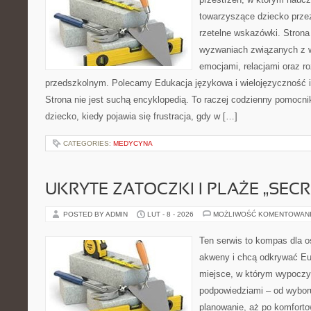
towarzyszące dziecko prze
rzetelne wskazówki. Strona
wyzwaniach związanych z w
emocjami, relacjami oraz 
przedszkolnym. Polecamy Edukacja językowa i wielojęzyczność i
Strona nie jest suchą encyklopedią. To raczej codzienny pomocni
dziecko, kiedy pojawia się frustracja, gdy w […]
CATEGORIES:
MEDYCYNA
UKRYTE ZATOCZKI I PLAŻE „SECR
POSTED BY ADMIN
LUT - 8 - 2026
MOŻLIWOŚĆ KOMENTOWAN
Ten serwis to kompas dla o
akweny i chcą odkrywać Eu
miejsce, w którym wypoczy
podpowiedziami – od wyboru
planowanie, aż po komforto