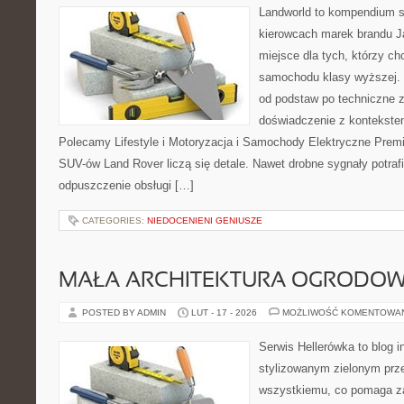
Landworld to kompendium s
kierowcach marek brandu J
miejsce dla tych, którzy ch
samochodu klasy wyższej. 
od podstaw po techniczne z
doświadczenie z kontekstem
Polecamy Lifestyle i Motoryzacja i Samochody Elektryczne Premi
SUV-ów Land Rover liczą się detale. Nawet drobne sygnały potra
odpuszczenie obsługi […]
CATEGORIES:
NIEDOCENIENI GENIUSZE
MAŁA ARCHITEKTURA OGRODO
POSTED BY ADMIN
LUT - 17 - 2026
MOŻLIWOŚĆ KOMENTOWA
Serwis Hellerówka to blog 
stylizowanym zielonym prz
wszystkiemu, co pomaga z