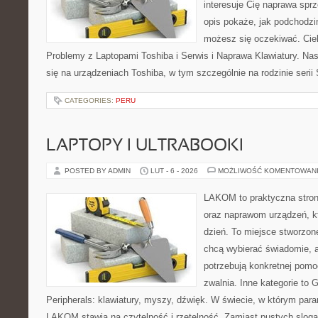
interesuje Cię naprawa sprz
opis pokaże, jak podchodzi
możesz się oczekiwać. Cie
Problemy z Laptopami Toshiba i Serwis i Naprawa Klawiatury. Nas
się na urządzeniach Toshiba, w tym szczególnie na rodzinie serii 
CATEGORIES:
PERU
LAPTOPY I ULTRABOOKI
POSTED BY ADMIN
LUT - 6 - 2026
MOŻLIWOŚĆ KOMENTOWAN
LAKOM to praktyczna stron
oraz naprawom urządzeń, k
dzień. To miejsce stworzon
chcą wybierać świadomie, a
potrzebują konkretnej pom
zwalnia. Inne kategorie to 
Peripherals: klawiatury, myszy, dźwięk. W świecie, w którym para
LAKOM stawia na czytelność i rzetelność. Zamiast pustych sloga