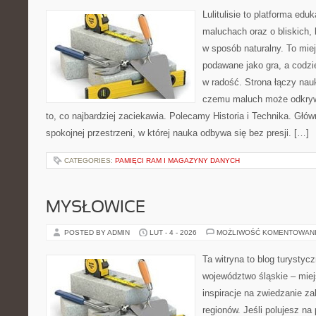
Lulitulisie to platforma ed
maluchach oraz o bliskich
w sposób naturalny. To mie
podawane jako gra, a codzi
w radość. Strona łączy nau
czemu maluch może odkrywa
to, co najbardziej zaciekawia. Polecamy Historia i Technika. Głów
spokojnej przestrzeni, w której nauka odbywa się bez presji. […]
CATEGORIES:
PAMIĘCI RAM I MAGAZYNY DANYCH
MYSŁOWICE
POSTED BY ADMIN
LUT - 4 - 2026
MOŻLIWOŚĆ KOMENTOWAN
Ta witryna to blog turysty
województwo śląskie – mie
inspiracje na zwiedzanie za
regionów. Jeśli polujesz na