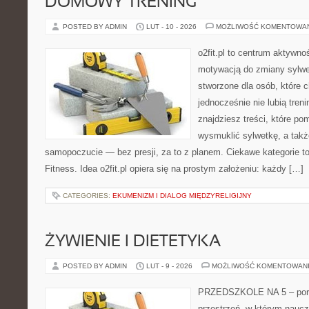
DOMOWY TRENING
POSTED BY ADMIN
LUT - 10 - 2026
MOŻLIWOŚĆ KOMENTOWA
o2fit.pl to centrum aktywno
motywacją do zmiany sylwetk
stworzone dla osób, które c
jednocześnie nie lubią treni
znajdziesz treści, które po
wysmuklić sylwetkę, a takż
samopoczucie — bez presji, za to z planem. Ciekawe kategorie to 
Fitness. Idea o2fit.pl opiera się na prostym założeniu: każdy […]
CATEGORIES:
EKUMENIZM I DIALOG MIĘDZYRELIGIJNY
ŻYWIENIE I DIETETYKA
POSTED BY ADMIN
LUT - 9 - 2026
MOŻLIWOŚĆ KOMENTOWAN
PRZEDSZKOLE NA 5 – portal
przestrzeń, w którym naucz