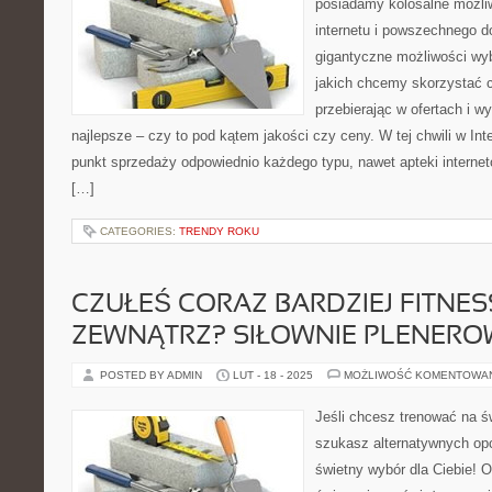
posiadamy kolosalne możli
internetu i powszechnego 
gigantyczne możliwości wyb
jakich chcemy skorzystać c
przebierając w ofertach i w
najlepsze – czy to pod kątem jakości czy ceny. W tej chwili w I
punkt sprzedaży odpowiednio każdego typu, nawet apteki interne
[…]
CATEGORIES:
TRENDY ROKU
CZUŁEŚ CORAZ BARDZIEJ FITNES
ZEWNĄTRZ? SIŁOWNIE PLENERO
POSTED BY ADMIN
LUT - 18 - 2025
MOŻLIWOŚĆ KOMENTOWA
Jeśli chcesz trenować na ś
szukasz alternatywnych opcj
świetny wybór dla Ciebie! 