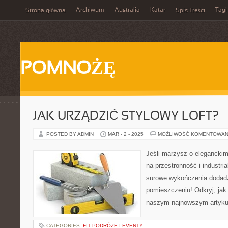
Archiwum
Australia
Katar
Tagi
Strona główna
Spis Treści
POMNOŻĘ
JAK URZĄDZIĆ STYLOWY LOFT?
POSTED BY ADMIN
MAR - 2 - 2025
MOŻLIWOŚĆ KOMENTOWAN
Jeśli marzysz o elegancki
na przestronność i industria
surowe wykończenia dodad
pomieszczeniu! Odkryj, jak 
naszym najnowszym artyku
CATEGORIES:
FIT PODRÓŻE I EVENTY