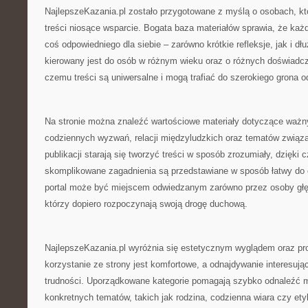
NajlepszeKazania.pl zostało przygotowane z myślą o osobach, któ
treści niosące wsparcie. Bogata baza materiałów sprawia, że każ
coś odpowiedniego dla siebie – zarówno krótkie refleksje, jak i d
kierowany jest do osób w różnym wieku oraz o różnych doświadcz
czemu treści są uniwersalne i mogą trafiać do szerokiego grona o
Na stronie można znaleźć wartościowe materiały dotyczące ważny
codziennych wyzwań, relacji międzyludzkich oraz tematów związa
publikacji starają się tworzyć treści w sposób zrozumiały, dzięki
skomplikowane zagadnienia są przedstawiane w sposób łatwy do o
portal może być miejscem odwiedzanym zarówno przez osoby głęb
którzy dopiero rozpoczynają swoją drogę duchową.
NajlepszeKazania.pl wyróżnia się estetycznym wyglądem oraz pro
korzystanie ze strony jest komfortowe, a odnajdywanie interesując
trudności. Uporządkowane kategorie pomagają szybko odnaleźć m
konkretnych tematów, takich jak rodzina, codzienna wiara czy ety