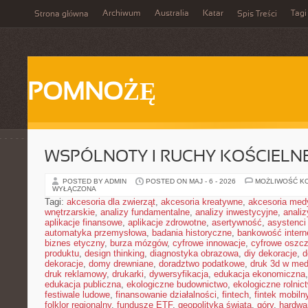
Archiwum
Australia
Katar
Tagi
Strona główna
Spis Treści
POMNOŻĘ
WSPÓLNOTY I RUCHY KOŚCIELN
POSTED BY ADMIN
POSTED ON MAJ - 6 - 2026
MOŻLIWOŚĆ K
WYŁĄCZONA
Tagi:
akcesoria dla zwierząt
,
akcesoria kreatywne
,
akcesoria med
wnętrzarskie
,
analizy fundamentalne
,
analizy inwestycyjne
,
analiz
aplikacje finansowe
,
aplikacje zdrowotne
,
asertywność
,
asystenci
automatyka przemysłowa
,
badania historyczne
,
bankowość intern
biznes etyczny
,
burza mózgów
,
cyfrowe innowacje
,
cyfrowe oszc
produktu
,
design thinking
,
diagnostyka obrazowa
,
diy dekoracje
,
d
dekoracje
,
domy drewniane
,
doradztwo podatkowe
,
druk 3d w me
druk reklamowy
,
drukarki
,
dywersyfikacja
,
edukacja ekonomiczna
edukacja publiczna
,
ekologiczne budownictwo
,
ekologiczne rolnic
festiwale ludowe
,
finansowanie działalności
,
fintech
,
fintek mobiln
folklor regionalny
,
fundusze ETF
,
geopolityka świata
,
góry
,
hardwa