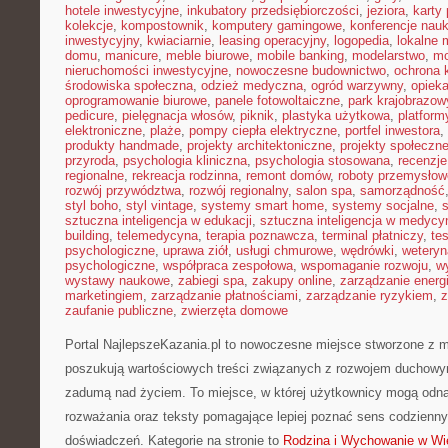
hotele inwestycyjne
,
inkubatory przedsiębiorczości
,
jeziora
,
karty 
kolekcje
,
kompostownik
,
komputery gamingowe
,
konferencje nau
inwestycyjny
,
kwiaciarnie
,
leasing operacyjny
,
logopedia
,
lokalne 
domu
,
manicure
,
meble biurowe
,
mobile banking
,
modelarstwo
,
mo
nieruchomości inwestycyjne
,
nowoczesne budownictwo
,
ochrona
środowiska społeczna
,
odzież medyczna
,
ogród warzywny
,
opiek
oprogramowanie biurowe
,
panele fotowoltaiczne
,
park krajobrazow
pedicure
,
pielęgnacja włosów
,
piknik
,
plastyka użytkowa
,
platfor
elektroniczne
,
plaże
,
pompy ciepła elektryczne
,
portfel inwestora
,
produkty handmade
,
projekty architektoniczne
,
projekty społeczn
przyroda
,
psychologia kliniczna
,
psychologia stosowana
,
recenzje
regionalne
,
rekreacja rodzinna
,
remont domów
,
roboty przemysłow
rozwój przywództwa
,
rozwój regionalny
,
salon spa
,
samorządność
styl boho
,
styl vintage
,
systemy smart home
,
systemy socjalne
,
sztuczna inteligencja w edukacji
,
sztuczna inteligencja w medycy
building
,
telemedycyna
,
terapia poznawcza
,
terminal płatniczy
,
te
psychologiczne
,
uprawa ziół
,
usługi chmurowe
,
wędrówki
,
weteryn
psychologiczne
,
współpraca zespołowa
,
wspomaganie rozwoju
,
w
wystawy naukowe
,
zabiegi spa
,
zakupy online
,
zarządzanie energ
marketingiem
,
zarządzanie płatnościami
,
zarządzanie ryzykiem
,
z
zaufanie publiczne
,
zwierzęta domowe
Portal NajlepszeKazania.pl to nowoczesne miejsce stworzone z m
poszukują wartościowych treści związanych z rozwojem duchowy
zadumą nad życiem. To miejsce, w której użytkownicy mogą odn
rozważania oraz teksty pomagające lepiej poznać sens codzienn
doświadczeń. Kategorie na stronie to
Rodzina i Wychowanie w Wi