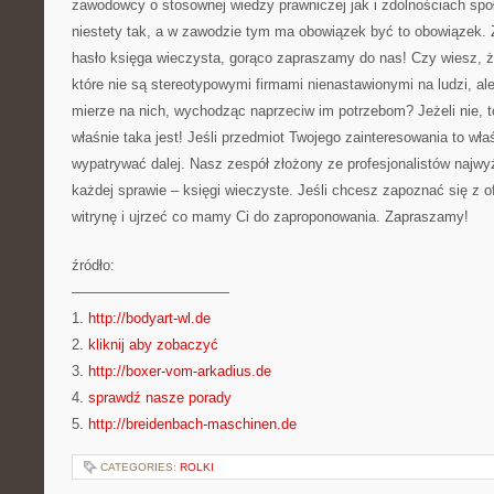
zawodowcy o stosownej wiedzy prawniczej jak i zdolnościach sp
niestety tak, a w zawodzie tym ma obowiązek być to obowiązek. Z
hasło księga wieczysta, gorąco zapraszamy do nas! Czy wiesz, ż
które nie są stereotypowymi firmami nienastawionymi na ludzi, al
mierze na nich, wychodząc naprzeciw im potrzebom? Jeżeli nie, t
właśnie taka jest! Jeśli przedmiot Twojego zainteresowania to wł
wypatrywać dalej. Nasz zespół złożony ze profesjonalistów najwy
każdej sprawie – księgi wieczyste. Jeśli chcesz zapoznać się z o
witrynę i ujrzeć co mamy Ci do zaproponowania. Zapraszamy!
źródło:
———————————
1.
http://bodyart-wl.de
2.
kliknij aby zobaczyć
3.
http://boxer-vom-arkadius.de
4.
sprawdź nasze porady
5.
http://breidenbach-maschinen.de
CATEGORIES:
ROLKI