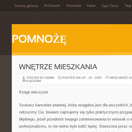
Archiwum
Australia
Katar
Tagi
Strona główna
Spis Treści
POMNOŻĘ
WNĘTRZE MIESZKANIA
POSTED BY ADMIN
POSTED ON LIP - 16 - 2025
MOŻLIWOŚĆ 
WYŁĄCZONA
Księgi wieczyste
Szukasz kancelarii prawnej, która osiągalna jest dla wszystkich, 
odrzucimy Cie, bowiem zajmujemy się tylko praktycznymi przypad
błędnego, jeżeli przedmiot twojego zainteresowania to wniosek o 
profesjonalizmu, to nie wolno było trafić lepiej. Stworzona przez n