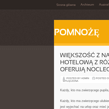
Archiwum
Austral
Strona główna
POMNOŻĘ
WIĘKSZOŚĆ Z N
HOTELOWĄ Z RÓŻ
OFERUJĄ NOCLE
POSTED BY ADMIN
POSTED ON 
WYŁĄCZONA
Każdy, kto ma zwierzęcego pupila,
Każdy, kto ma zwierzęcego ulubień
jest wyjechać na urlop oraz mieć