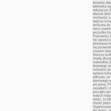
ekranów obe
biblioteka 
należącym do
właśnie dlat
możliwość za
wejścia w ko
skrócona do 
nieco zwalni
wszystko tr
Pracownicy b
nie ogranicz
pilnowania t
się przewodn
czasem wręc
Starsza osob
chwilę dłuże
materiałów d
dowiaduje się
rozbudzić pr
wybiera kolo
odkrywa, że 
domowego ry
ani presji.
zasadach i z
początku pr
małych miej
widać, że bi
chodzi jedyni
Organizowane
dla dzieci, z