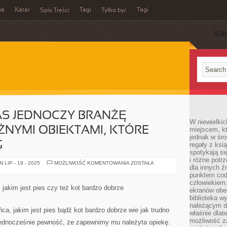
ia
Katar
Tagi
Tagi
Spis Treści
Tylko być
SUB
AS JEDNOCZY BRANŻĘ
W niewielkic
NYMI OBIEKTAMI, KTÓRE
miejscem, kt
jednak w śro
G
regały z ksi
spotykają si
i różne potr
WIĘKSZOŚĆ
LIP - 19 - 2025
MOŻLIWOŚĆ KOMENTOWANIA
ZOSTAŁA
dla innych ź
Z
NAS
punktem cod
JEDNOCZY
człowiekiem.
BRANŻĘ
 jakim jest pies czy też kot bardzo dobrze
ekranów obe
HOTELOWĄ
Z
biblioteka 
RÓŻNYMI
należącym do
OBIEKTAMI,
ca, jakim jest pies bądź kot bardzo dobrze wie jak trudno
właśnie dlat
KTÓRE
OFERUJĄ
możliwość za
 jednocześnie pewność, że zapewnimy mu należyta opiekę.
NOCLEG