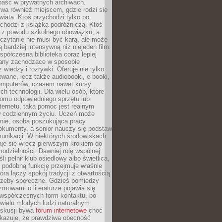
epaść w prywatnych archiwach.
ywa również miejscem, gdzie rodzi się
iata. Ktoś przychodzi tylko po
chodzi z książką podróżniczą. Ktoś
a z powodu szkolnego obowiązku, a
czytanie nie musi być karą, ale może
 bardziej intensywną niż niejeden film.
półczesna biblioteka coraz lepiej
any zachodzące w sposobie
 wiedzy i rozrywki. Oferuje nie tylko
owane, lecz także audiobooki, e-booki,
omputerów, czasem nawet kursy
ch technologii. Dla wielu osób, które
domu odpowiedniego sprzętu lub
ternetu, taka pomoc jest realnym
 codziennym życiu. Uczeń może
anie, osoba poszukująca pracy
okumenty, a senior nauczy się podstaw
unikacji. W niektórych środowiskach
taje się wręcz pierwszym krokiem do
odzielności. Dawniej rolę wspólnej
i pełnił klub osiedlowy albo świetlica,
 podobną funkcję przejmuje właśnie
tóra łączy spokój tradycji z otwartością
rzeby społeczne. Gdzieś pomiędzy
ozmowami o literaturze pojawia się
 współczesnych form kontaktu, bo
 wielu młodych ludzi naturalnym
skusji bywa
forum internetowe
choć
okazuje, że prawdziwa obecność