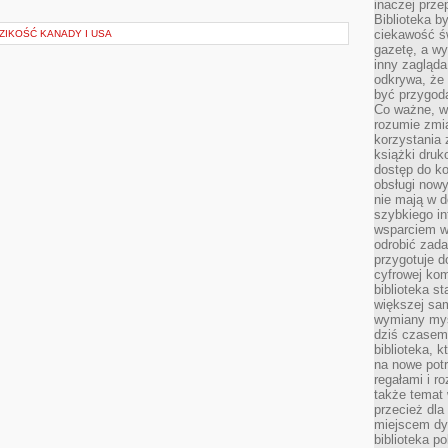
inaczej prz
Biblioteka b
ciekawość św
ZIKOŚĆ KANADY I USA
gazetę, a wy
inny zagląd
odkrywa, że 
być przygodą
Co ważne, ws
rozumie zmi
korzystania z
książki druk
dostęp do k
obsługi nowy
nie mają w 
szybkiego in
wsparciem w
odrobić zad
przygotuje d
cyfrowej kom
biblioteka s
większej sam
wymiany myśl
dziś czasem
biblioteka, k
na nowe pot
regałami i r
także temat
przecież dla
miejscem dy
biblioteka p