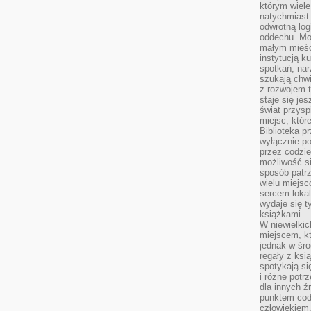
którym wiele
natychmiast 
odwrotną log
oddechu. Moż
małym mieśc
instytucją k
spotkań, nar
szukają chwi
z rozwojem t
staje się je
świat przysp
miejsc, któ
Biblioteka p
wyłącznie po
przez codzi
możliwość si
sposób patrz
wielu miejsc
sercem lokal
wydaje się 
książkami.
W niewielkic
miejscem, kt
jednak w śro
regały z ksi
spotykają si
i różne potr
dla innych ź
punktem cod
człowiekiem.