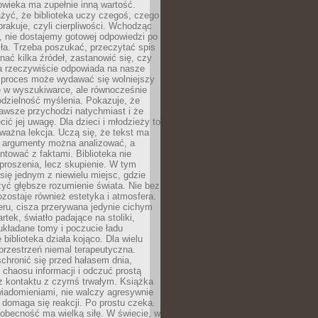
owieka ma zupełnie inną wartość.
żyć, że biblioteka uczy czegoś, czego
brakuje, czyli cierpliwości. Wchodząc
, nie dostajemy gotowej odpowiedzi po
ła. Trzeba poszukać, przeczytać spis
wnać kilka źródeł, zastanowić się, czy
a rzeczywiście odpowiada na nasze
n proces może wydawać się wolniejszy
ie w wyszukiwarce, ale równocześnie
dzielność myślenia. Pokazuje, że
awsze przychodzi natychmiast i że
cić jej uwagę. Dla dzieci i młodzieży to
ważna lekcja. Uczą się, że tekst ma
e argumenty można analizować, a
ontować z faktami. Biblioteka nie
proszenia, lecz skupienie. W tym
 się jednym z niewielu miejsc, gdzie
yć głębsze rozumienie świata. Nie bez
zostaje również estetyka i atmosfera.
ru, cisza przerywana jedynie cichym
rtek, światło padające na stoliki,
układane tomy i poczucie ładu
 biblioteka działa kojąco. Dla wielu
 przestrzeń niemal terapeutyczna.
chronić się przed hałasem dnia,
chaosu informacji i odczuć prostą
 z kontaktu z czymś trwałym. Książka
wiadomieniami, nie walczy agresywnie
 domaga się reakcji. Po prostu czeka.
obecność ma wielką siłę. W świecie, w