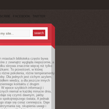
SCRIBE
FACEBOOK
TWITTER
h miastach biblioteka często bywa
óre z zewnątrz wygląda niepozornie, a
dku skrywa znacznie więcej niż tylko
ążkami. To przestrzeń, w której
ę różne pokolenia, różne temperamenty
zeby. Dla jednych jest cichym azylem,
ródłem wiedzy, a dla jeszcze innych
ziennego kontaktu z drugim
 W epoce szybkich informacji i
cnych niemal w każdej minucie dnia,
wydaje się czymś dawnym, jakby
 spokojniejszego świata. A jednak
ego staje się coraz cenniejsza. Daje
trzymania się, skupienia uwagi i