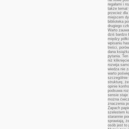
regałami i r
także temat
przecież dla
miejscem dy
biblioteka p
drugiego czł
Warto zauwa
dziś bardzo 
między półki
wpisaniu has
treści, poró
dana książk
pytania. Te
niż kliknięc
rozwija samo
wiedza nie z
warto poświę
szczególnie 
strukturę, ż
opinie konfr
podsuwa roz
sensie staje
można ćwicz
znaczenia po
Zapach papie
szelestem ka
starannie po
sprawiają, że
osób jest to