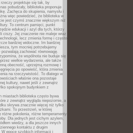
 rzeczy projektuje się tak, by
nas pobudzały, biblioteka proponuje
ikę. Zachęca do skupienia, namysłu i
na więc powiedzieć, że biblioteka w
ie jest czymś znacznie większym niż
ultury. To centrum pamięci, punkt
zędzie edukacji i azyl dla tych, którzy
li ciszy. Jej znaczenie nie maleje wraz
echnologii, lecz zmienia formę i często
szcze bardziej widoczne. Im bardziej
iesza, tym mocniej potrzebujemy
re pozwalają zachować równowagę.
rzypomina, że wspólnota nie buduje się
przez wielkie wydarzenia, ale także
enną obecność, uprzejmą rozmowę i
ęgnięcia po opowieść, która zmienia
enia na rzeczywistość. To dlatego w
owościach właśnie ona pozostaje
nej kultury, nawet jeśli z zewnątrz
tylko spokojnym budynkiem z
h miastach biblioteka często bywa
óre z zewnątrz wygląda niepozornie, a
dku skrywa znacznie więcej niż tylko
ążkami. To przestrzeń, w której
ę różne pokolenia, różne temperamenty
zeby. Dla jednych jest cichym azylem,
ródłem wiedzy, a dla jeszcze innych
ziennego kontaktu z drugim
 W epoce szybkich informacji i