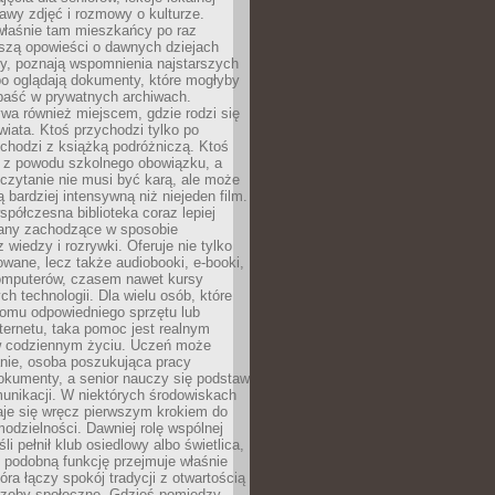
stawy zdjęć i rozmowy o kulturze.
właśnie tam mieszkańcy po raz
yszą opowieści o dawnych dziejach
cy, poznają wspomnienia najstarszych
bo oglądają dokumenty, które mogłyby
epaść w prywatnych archiwach.
ywa również miejscem, gdzie rodzi się
iata. Ktoś przychodzi tylko po
chodzi z książką podróżniczą. Ktoś
a z powodu szkolnego obowiązku, a
czytanie nie musi być karą, ale może
 bardziej intensywną niż niejeden film.
półczesna biblioteka coraz lepiej
any zachodzące w sposobie
 wiedzy i rozrywki. Oferuje nie tylko
owane, lecz także audiobooki, e-booki,
omputerów, czasem nawet kursy
ch technologii. Dla wielu osób, które
domu odpowiedniego sprzętu lub
ternetu, taka pomoc jest realnym
 codziennym życiu. Uczeń może
anie, osoba poszukująca pracy
okumenty, a senior nauczy się podstaw
unikacji. W niektórych środowiskach
taje się wręcz pierwszym krokiem do
odzielności. Dawniej rolę wspólnej
i pełnił klub osiedlowy albo świetlica,
 podobną funkcję przejmuje właśnie
tóra łączy spokój tradycji z otwartością
rzeby społeczne. Gdzieś pomiędzy