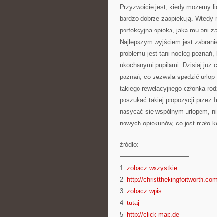
Przyzwoicie jest, kiedy możemy lic
bardzo dobrze zaopiekują. Wtedy
perfekcyjna opieka, jaka mu oni za
Najlepszym wyjściem jest zabrani
problemu jest tani nocleg poznań,
ukochanymi pupilami. Dzisiaj już c
poznań, co zezwala spędzić urlop 
takiego rewelacyjnego członka rod
poszukać takiej propozycji przez 
nasycać się wspólnym urlopem, nie
nowych opiekunów, co jest mało ko
źródło:
———————————
1.
zobacz wszystkie
2.
http://christthekingfortworth.co
3.
zobacz wpis
4.
tutaj
5.
http://click-map.de