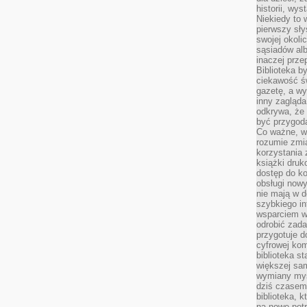
historii, wy
Niekiedy to 
pierwszy sł
swojej okoli
sąsiadów al
inaczej prz
Biblioteka b
ciekawość św
gazetę, a wy
inny zagląd
odkrywa, że 
być przygodą
Co ważne, ws
rozumie zmi
korzystania z
książki druk
dostęp do k
obsługi nowy
nie mają w 
szybkiego in
wsparciem w
odrobić zad
przygotuje d
cyfrowej kom
biblioteka s
większej sam
wymiany myśl
dziś czasem
biblioteka, k
na nowe pot