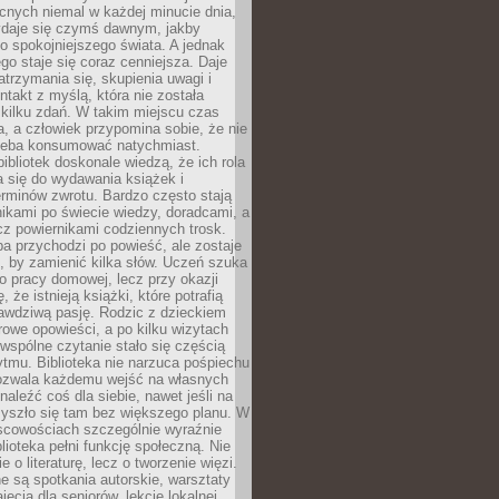
cnych niemal w każdej minucie dnia,
wydaje się czymś dawnym, jakby
 spokojniejszego świata. A jednak
ego staje się coraz cenniejsza. Daje
trzymania się, skupienia uwagi i
ntakt z myślą, która nie została
kilku zdań. W takim miejscu czas
a, a człowiek przypomina sobie, że nie
zeba konsumować natychmiast.
ibliotek doskonale wiedzą, że ich rola
a się do wydawania książek i
erminów zwrotu. Bardzo często stają
ikami po świecie wiedzy, doradcami, a
z powiernikami codziennych trosk.
a przychodzi po powieść, ale zostaje
j, by zamienić kilka słów. Uczeń szuka
o pracy domowej, lecz przy okazji
, że istnieją książki, które potrafią
awdziwą pasję. Rodzic z dzieckiem
rowe opowieści, a po kilku wizytach
wspólne czytanie stało się częścią
tmu. Biblioteka nie narzuca pośpiechu
 Pozwala każdemu wejść na własnych
naleźć coś dla siebie, nawet jeśli na
zyszło się tam bez większego planu. W
scowościach szczególnie wyraźnie
blioteka pełni funkcję społeczną. Nie
e o literaturę, lecz o tworzenie więzi.
 są spotkania autorskie, warsztaty
ajęcia dla seniorów, lekcje lokalnej