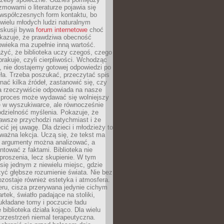
ozmowami o literaturze pojawia się
 współczesnych form kontaktu, bo
 wielu młodych ludzi naturalnym
skusji bywa
forum internetowe
choć
okazuje, że prawdziwa obecność
owieka ma zupełnie inną wartość.
żyć, że biblioteka uczy czegoś, czego
brakuje, czyli cierpliwości. Wchodząc
, nie dostajemy gotowej odpowiedzi po
ła. Trzeba poszukać, przeczytać spis
wnać kilka źródeł, zastanowić się, czy
a rzeczywiście odpowiada na nasze
n proces może wydawać się wolniejszy
ie w wyszukiwarce, ale równocześnie
dzielność myślenia. Pokazuje, że
awsze przychodzi natychmiast i że
cić jej uwagę. Dla dzieci i młodzieży to
ważna lekcja. Uczą się, że tekst ma
e argumenty można analizować, a
ontować z faktami. Biblioteka nie
proszenia, lecz skupienie. W tym
 się jednym z niewielu miejsc, gdzie
yć głębsze rozumienie świata. Nie bez
zostaje również estetyka i atmosfera.
ru, cisza przerywana jedynie cichym
rtek, światło padające na stoliki,
układane tomy i poczucie ładu
 biblioteka działa kojąco. Dla wielu
 przestrzeń niemal terapeutyczna.