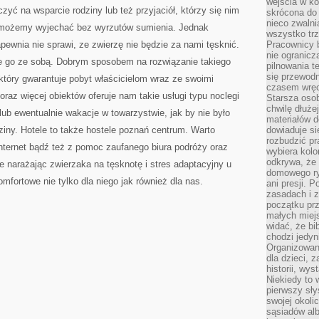
wejścia w ko
zyć na wsparcie rodziny lub też przyjaciół, którzy się nim
skrócona do 
nieco zwalni
 możemy wyjechać bez wyrzutów sumienia. Jednak
wszystko tr
pewnia nie sprawi, ze zwierzę nie będzie za nami tęsknić.
Pracownicy b
nie ogranicz
e go ze sobą. Dobrym sposobem na rozwiązanie takiego
pilnowania t
się przewodn
 który gwarantuje pobyt właścicielom wraz ze swoimi
czasem wręc
oraz więcej obiektów oferuje nam takie usługi typu noclegi
Starsza osob
chwilę dłuże
lub ewentualnie wakacje w towarzystwie, jak by nie było
materiałów d
ziny. Hotele to także hostele poznań centrum. Warto
dowiaduje się
rozbudzić pr
Internet bądź też z pomoc zaufanego biura podróży oraz
wybiera kolo
odkrywa, że 
 narażając zwierzaka na tęsknotę i stres adaptacyjny u
domowego ry
mfortowe nie tylko dla niego jak również dla nas.
ani presji.
zasadach i z
początku pr
małych miej
widać, że bi
chodzi jedyni
Organizowane
dla dzieci, z
m
historii, wy
Niekiedy to 
pierwszy sł
swojej okoli
sąsiadów al