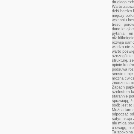
drugiego czł
Warto zauwa
dziś bardzo 
między półki
wpisaniu has
treści, poró
dana książk
pytania. Te
niż kliknięc
rozwija samo
wiedza nie z
warto poświę
szczególnie 
strukturę, ż
opinie konfr
podsuwa roz
sensie staje
można ćwicz
znaczenia po
Zapach papie
szelestem ka
starannie po
sprawiają, że
osób jest to
Można tam s
odpocząć od 
satysfakcję
nie miga po
o uwagę, nie
Ta spokojna 