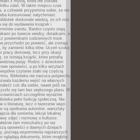
ntakt z myślą, która nie została
kilku zdań. W takim miejscu czas
a, a człowiek przypomina sobie, że nie
zeba konsumować natychmiast.
ibliotek doskonale wiedzą, że ich rola
a się do wydawania książek i
erminów zwrotu. Bardzo często stają
ikami po świecie wiedzy, doradcami, a
z powiernikami codziennych trosk.
a przychodzi po powieść, ale zostaje
j, by zamienić kilka słów. Uczeń szuka
o pracy domowej, lecz przy okazji
, że istnieją książki, które potrafią
awdziwą pasję. Rodzic z dzieckiem
rowe opowieści, a po kilku wizytach
wspólne czytanie stało się częścią
tmu. Biblioteka nie narzuca pośpiechu
 Pozwala każdemu wejść na własnych
naleźć coś dla siebie, nawet jeśli na
zyszło się tam bez większego planu. W
scowościach szczególnie wyraźnie
blioteka pełni funkcję społeczną. Nie
e o literaturę, lecz o tworzenie więzi.
 są spotkania autorskie, warsztaty
ajęcia dla seniorów, lekcje lokalnej
stawy zdjęć i rozmowy o kulturze.
właśnie tam mieszkańcy po raz
yszą opowieści o dawnych dziejach
cy, poznają wspomnienia najstarszych
bo oglądają dokumenty, które mogłyby