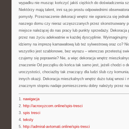
wypadku nie musząc kończyć jakiś ciężkich do doświadczenia s
Niektórzy mają talent, inni są po prostu odpowiednimi obserwato
pomysły. Przeznaczenie dekoracji wnętrz nie ogranicza się jednak
naszego domu czy nieraz uczęszczanych przez skonstruowany prz
miejsce należącej do nas pracy lub punkty sprzedaży. Dekoracja
przez nas życiu adekwatnie w każdej dyscyplinie. Wyimaginujmy 
idziemy na imprezę karnawałową lub też sylwestrową oraz co? Nic
wszystko jest szablonowe, bez wyrazu – wtenczas przetestuj sw
czujemy się poprawnie? Nie, a więc dekoracja wnętrz mieszkaln
znaczenie Od początku do końca tak samo jest, jeżeli chodzi o de
uroczystości, chociażby tak znaczący dla ludzi ślub czy komunia
innych okazji. Dekoracja mieszkalnych wnętrz dużo tutaj wnosi i n
znacznym stopniu nadaje pomieszczeniu dobry należyty przez na
1.
nawigacja
2.
http://acroxyzcom.online/spis-tresci
3.
spis tresci
4.
teksty
5.
http://admiral-avtomati.online/spis-tresci