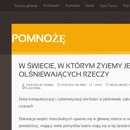
Archiwum
Australia
Katar
Tagi
Strona główna
Spis Treści
POMNOŻĘ
W ŚWIECIE, W KTÓRYM ŻYJEMY JE
OLŚNIEWAJĄCYCH RZECZY
POSTED BY ADMIN
POSTED ON WRZ - 17 - 2025
MOŻLIWOŚĆ 
WYŁĄCZONA
Doba komputeryzacji i cybernetyzacji dochodzi w jakikolwiek zak
czasach
Dekoracja wnętrz mieszkalnych ujawnia się w głównej mierze w 
poniektórzy, mający wiele pomysłów ludzie stają się w tej dziedz