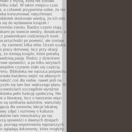
ntakt z myślą, która nie została
kilku zdań. W takim miejscu czas
a, a człowiek przypomina sobie, że nie
zeba konsumować natychmiast.
ibliotek doskonale wiedzą, że ich rola
a się do wydawania książek i
erminów zwrotu. Bardzo często stają
ikami po świecie wiedzy, doradcami, a
z powiernikami codziennych trosk.
a przychodzi po powieść, ale zostaje
j, by zamienić kilka słów. Uczeń szuka
o pracy domowej, lecz przy okazji
, że istnieją książki, które potrafią
awdziwą pasję. Rodzic z dzieckiem
rowe opowieści, a po kilku wizytach
wspólne czytanie stało się częścią
tmu. Biblioteka nie narzuca pośpiechu
 Pozwala każdemu wejść na własnych
naleźć coś dla siebie, nawet jeśli na
zyszło się tam bez większego planu. W
scowościach szczególnie wyraźnie
blioteka pełni funkcję społeczną. Nie
e o literaturę, lecz o tworzenie więzi.
 są spotkania autorskie, warsztaty
ajęcia dla seniorów, lekcje lokalnej
stawy zdjęć i rozmowy o kulturze.
właśnie tam mieszkańcy po raz
yszą opowieści o dawnych dziejach
cy, poznają wspomnienia najstarszych
bo oglądają dokumenty, które mogłyby