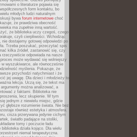
ozmowami o literaturze pojawia się
 współczesnych form kontaktu, bo
 wielu młodych ludzi naturalnym
skusji bywa
forum internetowe
choć
okazuje, że prawdziwa obecność
owieka ma zupełnie inną wartość.
żyć, że biblioteka uczy czegoś, czego
brakuje, czyli cierpliwości. Wchodząc
, nie dostajemy gotowej odpowiedzi po
ła. Trzeba poszukać, przeczytać spis
wnać kilka źródeł, zastanowić się, czy
a rzeczywiście odpowiada na nasze
n proces może wydawać się wolniejszy
ie w wyszukiwarce, ale równocześnie
dzielność myślenia. Pokazuje, że
awsze przychodzi natychmiast i że
cić jej uwagę. Dla dzieci i młodzieży to
ważna lekcja. Uczą się, że tekst ma
e argumenty można analizować, a
ontować z faktami. Biblioteka nie
proszenia, lecz skupienie. W tym
 się jednym z niewielu miejsc, gdzie
yć głębsze rozumienie świata. Nie bez
zostaje również estetyka i atmosfera.
ru, cisza przerywana jedynie cichym
rtek, światło padające na stoliki,
układane tomy i poczucie ładu
 biblioteka działa kojąco. Dla wielu
 przestrzeń niemal terapeutyczna.