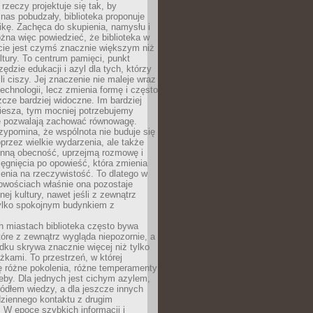
 rzeczy projektuje się tak, by
nas pobudzały, biblioteka proponuje
ikę. Zachęca do skupienia, namysłu i
na więc powiedzieć, że biblioteka w
ie jest czymś znacznie większym niż
ultury. To centrum pamięci, punkt
zędzie edukacji i azyl dla tych, którzy
li ciszy. Jej znaczenie nie maleje wraz
echnologii, lecz zmienia formę i często
szcze bardziej widoczne. Im bardziej
iesza, tym mocniej potrzebujemy
re pozwalają zachować równowagę.
rzypomina, że wspólnota nie buduje się
przez wielkie wydarzenia, ale także
enną obecność, uprzejmą rozmowę i
ęgnięcia po opowieść, która zmienia
enia na rzeczywistość. To dlatego w
owościach właśnie ona pozostaje
nej kultury, nawet jeśli z zewnątrz
tylko spokojnym budynkiem z
h miastach biblioteka często bywa
óre z zewnątrz wygląda niepozornie, a
dku skrywa znacznie więcej niż tylko
ążkami. To przestrzeń, w której
ę różne pokolenia, różne temperamenty
zeby. Dla jednych jest cichym azylem,
ródłem wiedzy, a dla jeszcze innych
ziennego kontaktu z drugim
 W epoce szybkich informacji i