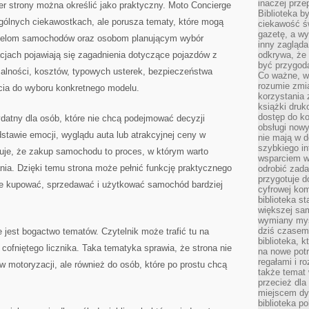
inaczej prz
er strony można określić jako praktyczny. Moto Concierge
Biblioteka b
ogólnych ciekawostkach, ale porusza tematy, które mogą
ciekawość św
gazetę, a wy
cielom samochodów oraz osobom planującym wybór
inny zagląd
jach pojawiają się zagadnienia dotyczące pojazdów z
odkrywa, że 
być przygodą
alności, kosztów, typowych usterek, bezpieczeństwa
Co ważne, ws
rozumie zmi
ścia do wyboru konkretnego modelu.
korzystania z
książki druk
dostęp do k
datny dla osób, które nie chcą podejmować decyzji
obsługi nowy
tawie emocji, wyglądu auta lub atrakcyjnej ceny w
nie mają w 
szybkiego in
uje, że zakup samochodu to proces, w którym warto
wsparciem w
ia. Dzięki temu strona może pełnić funkcję praktycznego
odrobić zad
przygotuje d
e kupować, sprzedawać i użytkować samochód bardziej
cyfrowej kom
biblioteka s
większej sam
wymiany myśl
dziś czasem
 jest bogactwo tematów. Czytelnik może trafić tu na
biblioteka, k
cofniętego licznika. Taka tematyka sprawia, że strona nie
na nowe pot
regałami i r
w motoryzacji, ale również do osób, które po prostu chcą
także temat
przecież dla
miejscem dy
biblioteka p