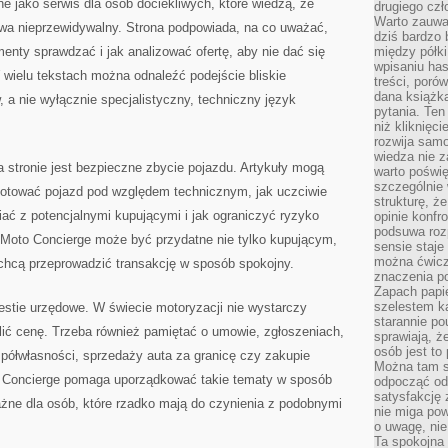
 jako serwis dla osób dociekliwych, które wiedzą, że
drugiego czł
Warto zauwa
 nieprzewidywalny. Strona podpowiada, na co uważać,
dziś bardzo 
enty sprawdzać i jak analizować ofertę, aby nie dać się
między półki
wpisaniu has
ielu tekstach można odnaleźć podejście bliskie
treści, poró
dana książk
a nie wyłącznie specjalistyczny, techniczny język
pytania. Te
niż kliknięc
rozwija samo
wiedza nie z
tronie jest bezpieczne zbycie pojazdu. Artykuły mogą
warto poświę
szczególnie 
gotować pojazd pod względem technicznym, jak uczciwie
strukturę, ż
iać z potencjalnymi kupującymi i jak ograniczyć ryzyko
opinie konfr
podsuwa roz
 Moto Concierge może być przydatne nie tylko kupującym,
sensie staje
można ćwicz
 chcą przeprowadzić transakcję w sposób spokojny.
znaczenia po
Zapach papie
szelestem ka
stie urzędowe. W świecie motoryzacji nie wystarczy
starannie po
lić cenę. Trzeba również pamiętać o umowie, zgłoszeniach,
sprawiają, że
osób jest to
półwłasności, sprzedaży auta za granicę czy zakupie
Można tam s
to Concierge pomaga uporządkować takie tematy w sposób
odpocząć od 
satysfakcję
ażne dla osób, które rzadko mają do czynienia z podobnymi
nie miga po
o uwagę, nie
Ta spokojna 