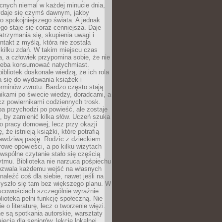
cnych niemal w każdej minucie dnia,
wydaje się czymś dawnym, jakby
 spokojniejszego świata. A jednak
ego staje się coraz cenniejsza. Daje
trzymania się, skupienia uwagi i
ntakt z myślą, która nie została
kilku zdań. W takim miejscu czas
a, a człowiek przypomina sobie, że nie
zeba konsumować natychmiast.
ibliotek doskonale wiedzą, że ich rola
a się do wydawania książek i
erminów zwrotu. Bardzo często stają
ikami po świecie wiedzy, doradcami, a
z powiernikami codziennych trosk.
a przychodzi po powieść, ale zostaje
j, by zamienić kilka słów. Uczeń szuka
o pracy domowej, lecz przy okazji
, że istnieją książki, które potrafią
awdziwą pasję. Rodzic z dzieckiem
rowe opowieści, a po kilku wizytach
wspólne czytanie stało się częścią
tmu. Biblioteka nie narzuca pośpiechu
 Pozwala każdemu wejść na własnych
naleźć coś dla siebie, nawet jeśli na
zyszło się tam bez większego planu. W
scowościach szczególnie wyraźnie
blioteka pełni funkcję społeczną. Nie
e o literaturę, lecz o tworzenie więzi.
 są spotkania autorskie, warsztaty
ajęcia dla seniorów, lekcje lokalnej