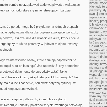
historii, wy
ge może pomóc uporządkować takie wątpliwości, wskazując
Niekiedy to 
pierwszy sł
kup samochodu staje się mniej stresujący i bardziej
swojej okoli
sąsiadów al
inaczej prz
Biblioteka b
 tym, że porady mogą być przydatne na różnych etapach
ciekawość św
gazetę, a wy
macje będą ważne dla osoby dopiero szukającej pojazdu,
inny zagląd
ą podróż, jeszcze inne dla właściciela auta, który chce je
odkrywa, że 
być przygodą
erge łączy te różne potrzeby w jednym miejscu, tworząc
Co ważne, ws
acyjnych.
rozumie zmi
korzystania z
książki druk
mogą zainteresować osoby, które szukają odpowiedzi na
dostęp do k
obsługi nowy
rto kupić auto po leasingu? Jak sprawdzić, czy samochód
nie mają w 
szybkiego in
przygotować dokumenty do sprzedaży auta? Jakie
wsparciem w
tość? Jakie są koszty eksploatacji aut luksusowych? Jak
odrobić zad
przygotuje d
ty mają duże znaczenie, ponieważ dotyczą sytuacji, w
cyfrowej kom
czać niepotrzebne wydatki.
biblioteka s
większej sam
wymiany myśl
jscem inspiracji dla osób, które lubią czytać o
dziś czasem
biblioteka, k
 Recenzje i analizy pojazdów z rynku wtórnego pozwalają
na nowe pot