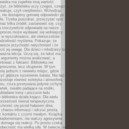
owieka ma zupełnie inną wartość.
żyć, że biblioteka uczy czegoś, czego
brakuje, czyli cierpliwości. Wchodząc
, nie dostajemy gotowej odpowiedzi po
ła. Trzeba poszukać, przeczytać spis
wnać kilka źródeł, zastanowić się, czy
a rzeczywiście odpowiada na nasze
n proces może wydawać się wolniejszy
ie w wyszukiwarce, ale równocześnie
dzielność myślenia. Pokazuje, że
awsze przychodzi natychmiast i że
cić jej uwagę. Dla dzieci i młodzieży to
ważna lekcja. Uczą się, że tekst ma
e argumenty można analizować, a
ontować z faktami. Biblioteka nie
proszenia, lecz skupienie. W tym
 się jednym z niewielu miejsc, gdzie
yć głębsze rozumienie świata. Nie bez
zostaje również estetyka i atmosfera.
ru, cisza przerywana jedynie cichym
rtek, światło padające na stoliki,
układane tomy i poczucie ładu
 biblioteka działa kojąco. Dla wielu
 przestrzeń niemal terapeutyczna.
chronić się przed hałasem dnia,
chaosu informacji i odczuć prostą
 z kontaktu z czymś trwałym. Książka
wiadomieniami, nie walczy agresywnie
 domaga się reakcji. Po prostu czeka.
obecność ma wielką siłę. W świecie, w