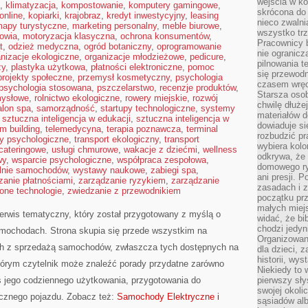
wejścia w ko
,
klimatyzacja
,
kompostowanie
,
komputery gamingowe
,
skrócona do 
online
,
kopiarki
,
krajobraz
,
kredyt inwestycyjny
,
leasing
nieco zwalni
apy turystyczne
,
marketing personalny
,
meble biurowe
,
wszystko tr
rowia
,
motoryzacja klasyczna
,
ochrona konsumentów
,
Pracownicy b
t
,
odzież medyczna
,
ogród botaniczny
,
oprogramowanie
nie ogranicz
anizacje ekologiczne
,
organizacje młodzieżowe
,
pedicure
,
pilnowania t
ży
,
plastyka użytkowa
,
płatności elektroniczne
,
pomoc
się przewodn
projekty społeczne
,
przemysł kosmetyczny
,
psychologia
czasem wręc
psychologia stosowana
,
pszczelarstwo
,
recenzje produktów
,
Starsza osob
mysłowe
,
rolnictwo ekologiczne
,
rowery miejskie
,
rozwój
chwilę dłuże
alon spa
,
samorządność
,
startupy technologiczne
,
systemy
materiałów d
,
sztuczna inteligencja w edukacji
,
sztuczna inteligencja w
dowiaduje się
m building
,
telemedycyna
,
terapia poznawcza
,
terminal
rozbudzić pr
ty psychologiczne
,
transport ekologiczny
,
transport
wybiera kolo
 cateringowe
,
usługi chmurowe
,
wakacje z dziećmi
,
wellness
odkrywa, że 
wy
,
wsparcie psychologiczne
,
współpraca zespołowa
,
domowego ry
lnie samochodów
,
wystawy naukowe
,
zabiegi spa
,
ani presji.
zanie płatnościami
,
zarządzanie ryzykiem
,
zarządzanie
zasadach i z
lone technologie
,
zwiedzanie z przewodnikiem
początku pr
małych miej
erwis tematyczny, który został przygotowany z myślą o
widać, że bi
chodzi jedyni
mochodach. Strona skupia się przede wszystkim na
Organizowane
h z sprzedażą samochodów, zwłaszcza tych dostępnych na
dla dzieci, z
historii, wy
órym czytelnik może znaleźć porady przydatne zarówno
Niekiedy to 
s jego codziennego użytkowania, przygotowania do
pierwszy sł
swojej okoli
icznego pojazdu. Zobacz też:
Samochody Elektryczne i
sąsiadów al