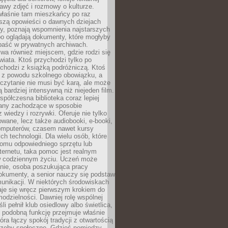
stawy zdjęć i rozmowy o kulturze.
właśnie tam mieszkańcy po raz
yszą opowieści o dawnych dziejach
cy, poznają wspomnienia najstarszych
bo oglądają dokumenty, które mogłyby
epaść w prywatnych archiwach.
ywa również miejscem, gdzie rodzi się
iata. Ktoś przychodzi tylko po
chodzi z książką podróżniczą. Ktoś
a z powodu szkolnego obowiązku, a
czytanie nie musi być karą, ale może
 bardziej intensywną niż niejeden film.
półczesna biblioteka coraz lepiej
any zachodzące w sposobie
 wiedzy i rozrywki. Oferuje nie tylko
owane, lecz także audiobooki, e-booki,
omputerów, czasem nawet kursy
ch technologii. Dla wielu osób, które
domu odpowiedniego sprzętu lub
ternetu, taka pomoc jest realnym
 codziennym życiu. Uczeń może
anie, osoba poszukująca pracy
okumenty, a senior nauczy się podstaw
unikacji. W niektórych środowiskach
taje się wręcz pierwszym krokiem do
odzielności. Dawniej rolę wspólnej
i pełnił klub osiedlowy albo świetlica,
 podobną funkcję przejmuje właśnie
tóra łączy spokój tradycji z otwartością
rzeby społeczne. Gdzieś pomiędzy