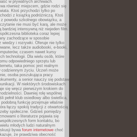
epaść w prywatnych archiwach.
ywa również miejscem, gdzie rodzi się
iata. Ktoś przychodzi tylko po
chodzi z książką podróżniczą. Ktoś
a z powodu szkolnego obowiązku, a
czytanie nie musi być karą, ale może
 bardziej intensywną niż niejeden film.
półczesna biblioteka coraz lepiej
any zachodzące w sposobie
 wiedzy i rozrywki. Oferuje nie tylko
owane, lecz także audiobooki, e-booki,
omputerów, czasem nawet kursy
ch technologii. Dla wielu osób, które
domu odpowiedniego sprzętu lub
ternetu, taka pomoc jest realnym
 codziennym życiu. Uczeń może
anie, osoba poszukująca pracy
okumenty, a senior nauczy się podstaw
unikacji. W niektórych środowiskach
taje się wręcz pierwszym krokiem do
odzielności. Dawniej rolę wspólnej
i pełnił klub osiedlowy albo świetlica,
 podobną funkcję przejmuje właśnie
tóra łączy spokój tradycji z otwartością
rzeby społeczne. Gdzieś pomiędzy
ozmowami o literaturze pojawia się
 współczesnych form kontaktu, bo
 wielu młodych ludzi naturalnym
skusji bywa
forum internetowe
choć
okazuje, że prawdziwa obecność