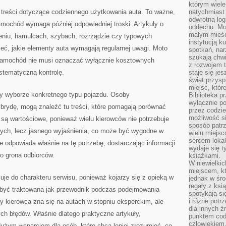
którym wiele
 treści dotyczące codziennego użytkowania auta. To ważne,
natychmiast 
odwrotną log
mochód wymaga później odpowiedniej troski. Artykuły o
oddechu. Moż
małym mieśc
zeniu, hamulcach, szybach, rozrządzie czy typowych
instytucją k
ieć, jakie elementy auta wymagają regularnej uwagi. Moto
spotkań, nar
szukają chwi
 samochód nie musi oznaczać wyłącznie kosztownych
z rozwojem t
stematyczną kontrolę.
staje się je
świat przysp
miejsc, któ
y wyborze konkretnego typu pojazdu. Osoby
Biblioteka p
wyłącznie po
ybrydę, mogą znaleźć tu treści, które pomagają porównać
przez codzi
możliwość si
i są wartościowe, ponieważ wielu kierowców nie potrzebuje
sposób patrz
ych, lecz jasnego wyjaśnienia, co może być wygodne w
wielu miejsc
sercem lokal
e odpowiada właśnie na tę potrzebę, dostarczając informacji
wydaje się 
go grona odbiorców.
książkami.
W niewielkic
miejscem, kt
je do charakteru serwisu, ponieważ kojarzy się z opieką w
jednak w śro
regały z ksi
 być traktowana jak przewodnik podczas podejmowania
spotykają si
i różne potr
 kierowca zna się na autach w stopniu eksperckim, ale
dla innych ź
h błędów. Właśnie dlatego praktyczne artykuły,
punktem cod
człowiekiem.
dużym wsparciem dla osób, które chcą lepiej zrozumieć, co