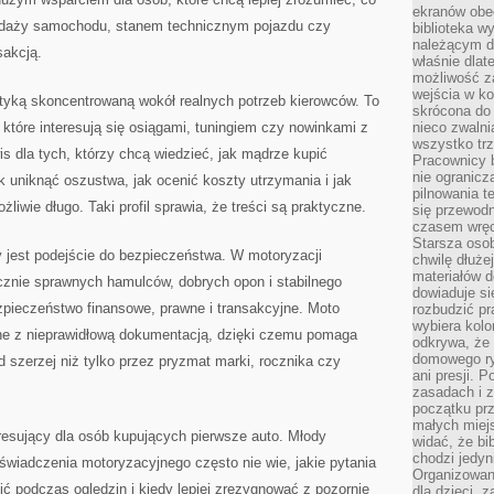
ekranów obe
zedaży samochodu, stanem technicznym pojazdu czy
biblioteka 
należącym do
sakcją.
właśnie dlat
możliwość za
wejścia w ko
tyką skoncentrowaną wokół realnych potrzeb kierowców. To
skrócona do 
, które interesują się osiągami, tuningiem czy nowinkami z
nieco zwalni
wszystko tr
 dla tych, którzy chcą wiedzieć, jak mądrze kupić
Pracownicy b
nie ogranicz
k uniknąć oszustwa, jak ocenić koszty utrzymania i jak
pilnowania t
iwie długo. Taki profil sprawia, że treści są praktyczne.
się przewodn
czasem wręc
Starsza osob
 jest podejście do bezpieczeństwa. W motoryzacji
chwilę dłuże
materiałów d
znie sprawnych hamulców, dobrych opon i stabilnego
dowiaduje się
pieczeństwo finansowe, prawne i transakcyjne. Moto
rozbudzić pr
wybiera kolo
ne z nieprawidłową dokumentacją, dzięki czemu pomaga
odkrywa, że 
domowego ry
 szerzej niż tylko przez pryzmat marki, rocznika czy
ani presji.
zasadach i z
początku pr
małych miej
resujący dla osób kupujących pierwsze auto. Młody
widać, że bi
chodzi jedyni
wiadczenia motoryzacyjnego często nie wie, jakie pytania
Organizowane
 podczas oględzin i kiedy lepiej zrezygnować z pozornie
dla dzieci, z