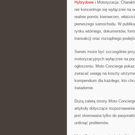
Hybrydowe
i Motoryzacja. Charakt
nie koncentruje się wyłącznie na 
realnie pomóc kierowcom, właści
pierwszego samochodu. W publikac
rynku wtórnego, dokumentów, form
transakcji oraz rozsądnego podej
Serwis może być szczególnie przy
motoryzacyjnych wyłącznie na pods
ogłoszeniu. Moto Concierge pokaz
zwracać uwagę na koszty utrzyman
kompendium dla każdego, kto chc
świadomie.
Dużą zaletą strony Moto Concierge
artykuły dotyczące rozpoznawania 
jest skierowana tylko do pasjonató
uniknąć problemów.