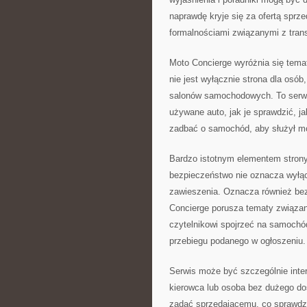
naprawdę kryje się za ofertą spr
formalnościami związanymi z tran
Moto Concierge wyróżnia się tema
nie jest wyłącznie strona dla osób
salonów samochodowych. To serwis
używane auto, jak je sprawdzić, ja
zadbać o samochód, aby służył możl
Bardzo istotnym elementem strony
bezpieczeństwo nie oznacza wyłąc
zawieszenia. Oznacza również bez
Concierge porusza tematy związa
czytelnikowi spojrzeć na samochód
przebiegu podanego w ogłoszeniu.
Serwis może być szczególnie inte
kierowca lub osoba bez dużego doś
zadać sprzedającemu, co sprawdzić