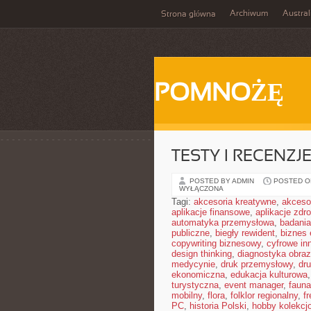
Archiwum
Austral
Strona główna
POMNOŻĘ
TESTY I RECENZJ
POSTED BY ADMIN
POSTED ON
WYŁĄCZONA
Tagi:
akcesoria kreatywne
,
akceso
aplikacje finansowe
,
aplikacje zdr
automatyka przemysłowa
,
badania
publiczne
,
biegły rewident
,
biznes 
copywriting biznesowy
,
cyfrowe in
design thinking
,
diagnostyka obra
medycynie
,
druk przemysłowy
,
dr
ekonomiczna
,
edukacja kulturowa
turystyczna
,
event manager
,
fauna
mobilny
,
flora
,
folklor regionalny
,
f
PC
,
historia Polski
,
hobby kolekcj