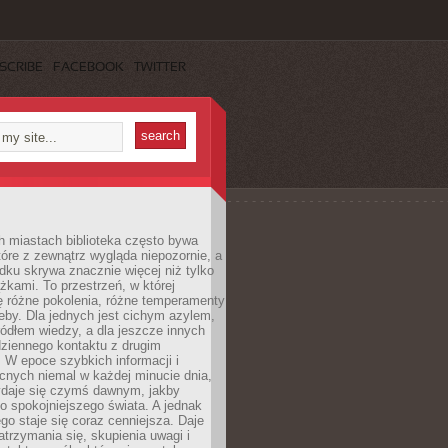
SCRIBE
FACEBOOK
TWITTER
h miastach biblioteka często bywa
óre z zewnątrz wygląda niepozornie, a
dku skrywa znacznie więcej niż tylko
ążkami. To przestrzeń, w której
ę różne pokolenia, różne temperamenty
zeby. Dla jednych jest cichym azylem,
ródłem wiedzy, a dla jeszcze innych
ziennego kontaktu z drugim
 W epoce szybkich informacji i
cnych niemal w każdej minucie dnia,
wydaje się czymś dawnym, jakby
 spokojniejszego świata. A jednak
ego staje się coraz cenniejsza. Daje
trzymania się, skupienia uwagi i