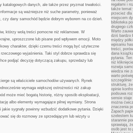
regałami i r
ny katalogowych danych, ale także przez pryzmat trwałości.
także temat
 informacje są ważniejsze niż suche parametry, ponieważ
przecież dla
miejscem dy
e, czy dany samochód będzie dobrym wyborem na co dzień.
biblioteka p
drugiego czł
Warto zauwa
ów, którzy wolą treści pomocne niż reklamowe. W
dziś bardzo 
skrajne, uproszczone lub pisane pod wpływem emocji. Moto
między półki
wpisaniu has
ikowy charakter, dzięki czemu treści mogą być użyteczne
treści, poró
 rzeczowego wyjaśnienia. Taki styl dobrze sprawdza się
dana książk
pytania. Te
 chce podjąć decyzję dotyczącą zakupu, sprzedaży lub
niż kliknięc
rozwija samo
wiedza nie z
warto poświę
szczególnie 
ierge są właściciele samochodów używanych. Rynek
strukturę, ż
 jednocześnie wymaga większej ostrożności niż zakup
opinie konfr
podsuwa roz
 może mieć bogatą historię, różny sposób eksploatacji,
sensie staje
tację albo elementy wymagające pilnej wymiany. Strona
można ćwicz
znaczenia po
i jakie sygnały powinny wzbudzić dodatkowe pytania. Dzięki
Zapach papie
szelestem ka
otować się do rozmowy ze sprzedającym lub wizyty u
starannie po
sprawiają, że
osób jest to