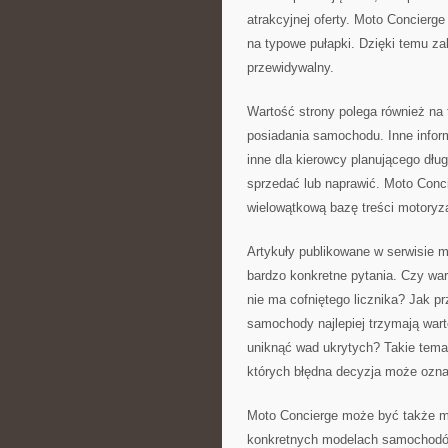
atrakcyjnej oferty. Moto Concier
na typowe pułapki. Dzięki temu za
przewidywalny.
Wartość strony polega również na
posiadania samochodu. Inne infor
inne dla kierowcy planującego dług
sprzedać lub naprawić. Moto Conci
wielowątkową bazę treści motoryz
Artykuły publikowane w serwisie 
bardzo konkretne pytania. Czy wa
nie ma cofniętego licznika? Jak 
samochody najlepiej trzymają war
uniknąć wad ukrytych? Takie tema
których błędna decyzja może ozna
Moto Concierge może być także mie
konkretnych modelach samochodów.