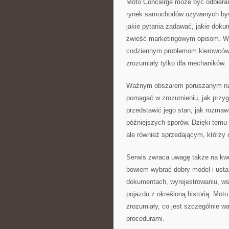
Moto Concierge może być odbierane
rynek samochodów używanych bywa
jakie pytania zadawać, jakie dokum
zwieść marketingowym opisom. W w
codziennym problemom kierowców, 
zrozumiały tylko dla mechaników.
Ważnym obszarem poruszanym na s
pomagać w zrozumieniu, jak przy
przedstawić jego stan, jak rozmaw
późniejszych sporów. Dzięki temu
ale również sprzedającym, którzy
Serwis zwraca uwagę także na kwe
bowiem wybrać dobry model i usta
dokumentach, wyrejestrowaniu, ws
pojazdu z określoną historią. Mo
zrozumiały, co jest szczególnie w
procedurami.