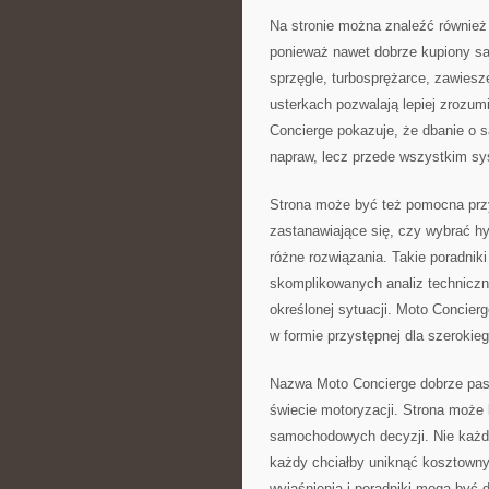
Na stronie można znaleźć również
ponieważ nawet dobrze kupiony sa
sprzęgle, turbosprężarce, zawies
usterkach pozwalają lepiej zrozum
Concierge pokazuje, że dbanie o
napraw, lecz przede wszystkim sy
Strona może być też pomocna prz
zastanawiające się, czy wybrać h
różne rozwiązania. Takie poradnik
skomplikowanych analiz techniczn
określonej sytuacji. Moto Concierg
w formie przystępnej dla szerokie
Nazwa Moto Concierge dobrze pasu
świecie motoryzacji. Strona może
samochodowych decyzji. Nie każdy
każdy chciałby uniknąć kosztownyc
wyjaśnienia i poradniki mogą być 