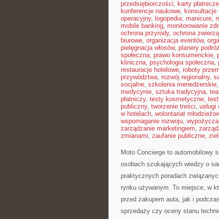
przedsiębiorczości
,
karty płatnicze
konferencje naukowe
,
konsultacje 
operacyjny
,
logopedia
,
manicure
,
m
mobile banking
,
monitorowanie zd
ochrona przyrody
,
ochrona zwierzą
biurowe
,
organizacja eventów
,
org
pielęgnacja włosów
,
planery podró
społeczna
,
prawo konsumenckie
,
kliniczna
,
psychologia społeczna
,
restauracje hotelowe
,
roboty prze
przywództwa
,
rozwój regionalny
,
s
socjalne
,
szkolenia menedżerskie
medycynie
,
sztuka tradycyjna
,
tea
płatniczy
,
testy kosmetyczne
,
tes
publiczny
,
tworzenie treści
,
usługi
w hotelach
,
wolontariat młodzieżo
wspomaganie rozwoju
,
wypożycza
zarządzanie marketingiem
,
zarząd
zmianami
,
zaufanie publiczne
,
zie
Moto Concierge to automobilowy s
osobach szukających wiedzy o sa
praktycznych poradach związanyc
rynku używanym. To miejsce, w kt
przed zakupem auta, jak i podcza
sprzedaży czy oceny stanu techn