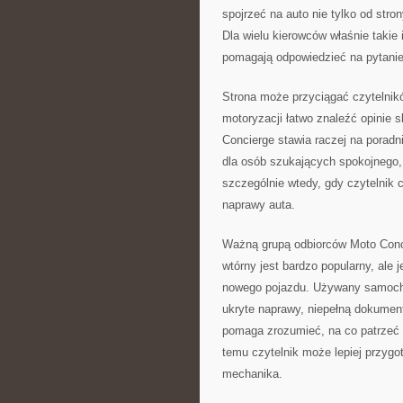
spojrzeć na auto nie tylko od stro
Dla wielu kierowców właśnie takie
pomagają odpowiedzieć na pytani
Strona może przyciągać czytelnik
motoryzacji łatwo znaleźć opinie 
Concierge stawia raczej na poradn
dla osób szukających spokojnego,
szczególnie wtedy, gdy czytelnik
naprawy auta.
Ważną grupą odbiorców Moto Conc
wtórny jest bardzo popularny, ale
nowego pojazdu. Używany samochód
ukryte naprawy, niepełną dokumen
pomaga zrozumieć, na co patrzeć 
temu czytelnik może lepiej przyg
mechanika.