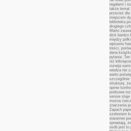
regałami i r
także temat
przecież dla
miejscem dy
biblioteka p
drugiego czł
Warto zauwa
dziś bardzo 
między półki
wpisaniu has
treści, poró
dana książk
pytania. Te
niż kliknięc
rozwija samo
wiedza nie z
warto poświę
szczególnie 
strukturę, ż
opinie konfr
podsuwa roz
sensie staje
można ćwicz
znaczenia po
Zapach papie
szelestem ka
starannie po
sprawiają, że
osób jest to