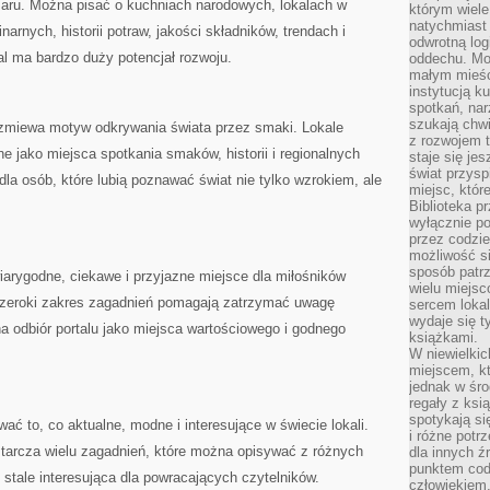
zaru. Można pisać o kuchniach narodowych, lokalach w
którym wiele
natychmiast 
arnych, historii potraw, jakości składników, trendach i
odwrotną log
al ma bardzo duży potencjał rozwoju.
oddechu. Moż
małym mieśc
instytucją k
spotkań, nar
szukają chwi
rzmiewa motyw odkrywania świata przez smaki. Lokale
z rozwojem t
e jako miejsca spotkania smaków, historii i regionalnych
staje się je
świat przysp
la osób, które lubią poznawać świat nie tylko wzrokiem, ale
miejsc, któ
Biblioteka p
wyłącznie po
przez codzi
możliwość si
sposób patrz
arygodne, ciekawe i przyjazne miejsce dla miłośników
wielu miejsc
 szeroki zakres zagadnień pomagają zatrzymać uwagę
sercem lokal
wydaje się 
na odbiór portalu jako miejsca wartościowego i godnego
książkami.
W niewielkic
miejscem, kt
jednak w śro
regały z ksi
spotykają si
ć to, co aktualne, modne i interesujące w świecie lokali.
i różne potr
tarcza wielu zagadnień, które można opisywać z różnych
dla innych ź
punktem cod
 stale interesująca dla powracających czytelników.
człowiekiem.