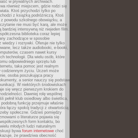
epaść w prywatnych archiwach.
ywa również miejscem, gdzie rodzi się
iata. Ktoś przychodzi tylko po
chodzi z książką podróżniczą. Ktoś
a z powodu szkolnego obowiązku, a
czytanie nie musi być karą, ale może
 bardziej intensywną niż niejeden film.
półczesna biblioteka coraz lepiej
any zachodzące w sposobie
 wiedzy i rozrywki. Oferuje nie tylko
owane, lecz także audiobooki, e-booki,
omputerów, czasem nawet kursy
ch technologii. Dla wielu osób, które
domu odpowiedniego sprzętu lub
ternetu, taka pomoc jest realnym
 codziennym życiu. Uczeń może
anie, osoba poszukująca pracy
okumenty, a senior nauczy się podstaw
unikacji. W niektórych środowiskach
taje się wręcz pierwszym krokiem do
odzielności. Dawniej rolę wspólnej
i pełnił klub osiedlowy albo świetlica,
 podobną funkcję przejmuje właśnie
tóra łączy spokój tradycji z otwartością
rzeby społeczne. Gdzieś pomiędzy
ozmowami o literaturze pojawia się
 współczesnych form kontaktu, bo
 wielu młodych ludzi naturalnym
skusji bywa
forum internetowe
choć
okazuje, że prawdziwa obecność