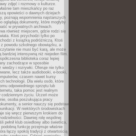
stawy zdjęć i rozmowy o kulturze.
właśnie tam mieszkańcy po raz
yszą opowieści o dawnych dziejach
cy, poznają wspomnienia najstarszych
bo oglądają dokumenty, które mogłyby
epaść w prywatnych archiwach.
ywa również miejscem, gdzie rodzi się
iata. Ktoś przychodzi tylko po
chodzi z książką podróżniczą. Ktoś
a z powodu szkolnego obowiązku, a
czytanie nie musi być karą, ale może
 bardziej intensywną niż niejeden film.
półczesna biblioteka coraz lepiej
any zachodzące w sposobie
 wiedzy i rozrywki. Oferuje nie tylko
owane, lecz także audiobooki, e-booki,
omputerów, czasem nawet kursy
ch technologii. Dla wielu osób, które
domu odpowiedniego sprzętu lub
ternetu, taka pomoc jest realnym
 codziennym życiu. Uczeń może
anie, osoba poszukująca pracy
okumenty, a senior nauczy się podstaw
unikacji. W niektórych środowiskach
taje się wręcz pierwszym krokiem do
odzielności. Dawniej rolę wspólnej
i pełnił klub osiedlowy albo świetlica,
 podobną funkcję przejmuje właśnie
tóra łączy spokój tradycji z otwartością
rzeby społeczne. Gdzieś pomiędzy