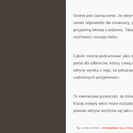
Istotne jest zaznaczenie, że witry
serwis odpowiedni dla smakoszy, p
przyjemną lekturę o jedzeniu. Tak
możliwości rozwoju treści.
Całość można podsumować jako miej
portal dla odbiorców, którzy cenią 
witryny wynika z tego, że pokazuje
codziennych przyjemności.
To internetowa przestrzeń, do któr
Każdy kolejny tekst może rozbudz
powodu witryna wyróżnia się jako c
CATEGORIES:
PORADNIK DLA POC