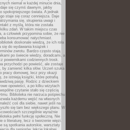
cnych niemal w każdej minucie dnia,
wydaje się czymś dawnym, jakby
 spokojniejszego świata. A jednak
ego staje się coraz cenniejsza. Daje
trzymania się, skupienia uwagi i
ntakt z myślą, która nie została
kilku zdań. W takim miejscu czas
a, a człowiek przypomina sobie, że nie
zeba konsumować natychmiast.
ibliotek doskonale wiedzą, że ich rola
a się do wydawania książek i
erminów zwrotu. Bardzo często stają
ikami po świecie wiedzy, doradcami, a
z powiernikami codziennych trosk.
a przychodzi po powieść, ale zostaje
j, by zamienić kilka słów. Uczeń szuka
o pracy domowej, lecz przy okazji
, że istnieją książki, które potrafią
awdziwą pasję. Rodzic z dzieckiem
rowe opowieści, a po kilku wizytach
wspólne czytanie stało się częścią
tmu. Biblioteka nie narzuca pośpiechu
 Pozwala każdemu wejść na własnych
naleźć coś dla siebie, nawet jeśli na
zyszło się tam bez większego planu. W
scowościach szczególnie wyraźnie
blioteka pełni funkcję społeczną. Nie
e o literaturę, lecz o tworzenie więzi.
 są spotkania autorskie, warsztaty
ajęcia dla seniorów, lekcje lokalnej