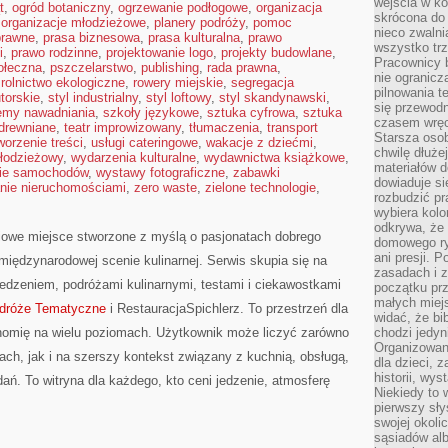
wejścia w ko
t
,
ogród botaniczny
,
ogrzewanie podłogowe
,
organizacja
skrócona do 
,
organizacje młodzieżowe
,
planery podróży
,
pomoc
nieco zwalni
prawne
,
prasa biznesowa
,
prasa kulturalna
,
prawo
wszystko tr
i
,
prawo rodzinne
,
projektowanie logo
,
projekty budowlane
,
Pracownicy b
ołeczna
,
pszczelarstwo
,
publishing
,
rada prawna
,
nie ogranicz
,
rolnictwo ekologiczne
,
rowery miejskie
,
segregacja
pilnowania t
torskie
,
styl industrialny
,
styl loftowy
,
styl skandynawski
,
się przewodn
emy nawadniania
,
szkoły językowe
,
sztuka cyfrowa
,
sztuka
czasem wręc
 drewniane
,
teatr improwizowany
,
tłumaczenia
,
transport
Starsza osob
worzenie treści
,
usługi cateringowe
,
wakacje z dziećmi
,
chwilę dłuże
młodzieżowy
,
wydarzenia kulturalne
,
wydawnictwa książkowe
,
materiałów d
ie samochodów
,
wystawy fotograficzne
,
zabawki
dowiaduje się
nie nieruchomościami
,
zero waste
,
zielone technologie
,
rozbudzić pr
wybiera kolo
odkrywa, że 
ciowe miejsce stworzone z myślą o pasjonatach dobrego
domowego ry
ani presji.
 międzynarodowej scenie kulinarnej. Serwis skupia się na
zasadach i z
edzeniem, podróżami kulinarnymi, testami i ciekawostkami
początku pr
małych miej
odróże Tematyczne
i RestauracjaSpichlerz. To przestrzeń dla
widać, że bi
nomię na wielu poziomach. Użytkownik może liczyć zarówno
chodzi jedyni
Organizowane
jach, jak i na szerszy kontekst związany z kuchnią, obsługą,
dla dzieci, z
historii, wy
ań. To witryna dla każdego, kto ceni jedzenie, atmosferę
Niekiedy to 
pierwszy sł
swojej okoli
sąsiadów al