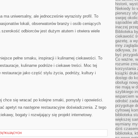
historii, wy
Niekiedy to 
pierwszy sł
na ma uniwersalny, ale jednocześnie wyrazisty profil. To
swojej okoli
sąsiadów al
asjonatów lokali, obserwatorów branży i osób ceniących
inaczej prz
a szerokość odbiorców jest dużym atutem i otwiera wiele
Biblioteka b
ciekawość św
gazetę, a wy
inny zagląd
odkrywa, że 
być przygodą
sce pełne smaku, inspiracji i kulinarnej ciekawości. To
Co ważne, ws
rozumie zmi
restauracje, kulinarne podróże i ciekawe treści. Moc tej
korzystania z
 restauracje jako część stylu życia, podróży, kultury i
książki druk
dostęp do k
obsługi nowy
nie mają w 
szybkiego in
wsparciem w
ej chce się wracać po kolejne smaki, pomysły i opowieści.
odrobić zad
przygotuje d
ać apetyt na następne restauracyjne doświadczenia. Z tego
cyfrowej kom
iekawy, bogaty i rozwijający się projekt internetowy.
biblioteka s
większej sam
wymiany myśl
dziś czasem
biblioteka, k
ZĄTKUJĄCYCH
na nowe pot