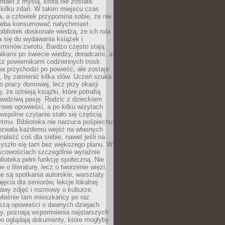
ntakt z myślą, która nie została
kilku zdań. W takim miejscu czas
a, a człowiek przypomina sobie, że nie
zeba konsumować natychmiast.
ibliotek doskonale wiedzą, że ich rola
a się do wydawania książek i
erminów zwrotu. Bardzo często stają
ikami po świecie wiedzy, doradcami, a
z powiernikami codziennych trosk.
a przychodzi po powieść, ale zostaje
j, by zamienić kilka słów. Uczeń szuka
o pracy domowej, lecz przy okazji
, że istnieją książki, które potrafią
awdziwą pasję. Rodzic z dzieckiem
rowe opowieści, a po kilku wizytach
wspólne czytanie stało się częścią
tmu. Biblioteka nie narzuca pośpiechu
 Pozwala każdemu wejść na własnych
naleźć coś dla siebie, nawet jeśli na
zyszło się tam bez większego planu. W
scowościach szczególnie wyraźnie
blioteka pełni funkcję społeczną. Nie
e o literaturę, lecz o tworzenie więzi.
 są spotkania autorskie, warsztaty
ajęcia dla seniorów, lekcje lokalnej
stawy zdjęć i rozmowy o kulturze.
właśnie tam mieszkańcy po raz
yszą opowieści o dawnych dziejach
cy, poznają wspomnienia najstarszych
bo oglądają dokumenty, które mogłyby