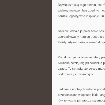
Największą siłą tego portalu jest 
wielowymiarowo i bez zbędnych ogr
bardziej egzotyczne inspiracje. Dzi
Najlepiej oddaje ją połączenie pasj
uporządkowany katalog treści, ale
Każdy artykuł może otwierać drogę
Portal bazuje na temacie, który j
Kulinaria pełnią rolę przewodnika
czasu. To sprawia, że serwis ma ch
podróżniczy i inspiracyjny.
Jednym z istotnych walorów portal
przedstawiane w sposób lekki, ang
równie ważne jak wiedza są emocje