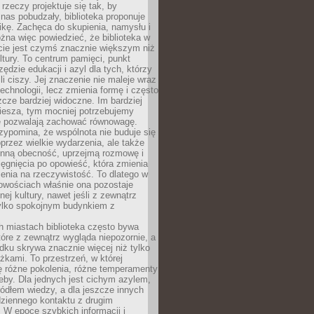
 rzeczy projektuje się tak, by
nas pobudzały, biblioteka proponuje
ikę. Zachęca do skupienia, namysłu i
na więc powiedzieć, że biblioteka w
ie jest czymś znacznie większym niż
ultury. To centrum pamięci, punkt
zędzie edukacji i azyl dla tych, którzy
li ciszy. Jej znaczenie nie maleje wraz
echnologii, lecz zmienia formę i często
szcze bardziej widoczne. Im bardziej
iesza, tym mocniej potrzebujemy
re pozwalają zachować równowagę.
rzypomina, że wspólnota nie buduje się
przez wielkie wydarzenia, ale także
enną obecność, uprzejmą rozmowę i
ęgnięcia po opowieść, która zmienia
enia na rzeczywistość. To dlatego w
owościach właśnie ona pozostaje
nej kultury, nawet jeśli z zewnątrz
tylko spokojnym budynkiem z
h miastach biblioteka często bywa
óre z zewnątrz wygląda niepozornie, a
dku skrywa znacznie więcej niż tylko
ążkami. To przestrzeń, w której
ę różne pokolenia, różne temperamenty
zeby. Dla jednych jest cichym azylem,
ródłem wiedzy, a dla jeszcze innych
ziennego kontaktu z drugim
 W epoce szybkich informacji i