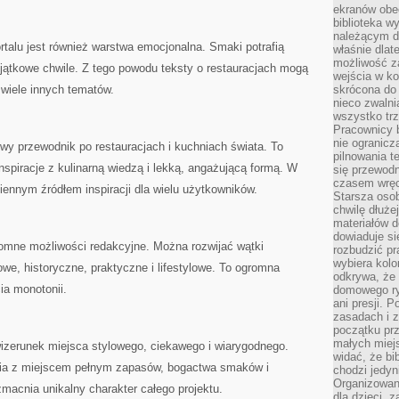
ekranów obe
biblioteka 
należącym do
alu jest również warstwa emocjonalna. Smaki potrafią
właśnie dlat
możliwość za
jątkowe chwile. Z tego powodu teksty o restauracjach mogą
wejścia w ko
 wiele innych tematów.
skrócona do 
nieco zwalni
wszystko tr
Pracownicy b
nie ogranicz
wy przewodnik po restauracjach i kuchniach świata. To
pilnowania t
nspiracje z kulinarną wiedzą i lekką, angażującą formą. W
się przewodn
czasem wręc
iennym źródłem inspiracji dla wielu użytkowników.
Starsza osob
chwilę dłuże
materiałów d
dowiaduje się
romne możliwości redakcyjne. Można rozwijać wątki
rozbudzić pr
wybiera kolo
owe, historyczne, praktyczne i lifestylowe. To ogromna
odkrywa, że 
ia monotonii.
domowego ry
ani presji.
zasadach i z
początku pr
małych miej
wizerunek miejsca stylowego, ciekawego i wiarygodnego.
widać, że bi
ia z miejscem pełnym zapasów, bogactwa smaków i
chodzi jedyni
Organizowane
zmacnia unikalny charakter całego projektu.
dla dzieci, z