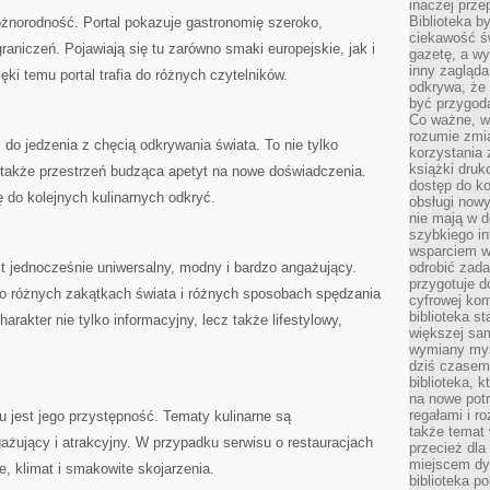
inaczej prz
Biblioteka b
różnorodność. Portal pokazuje gastronomię szeroko,
ciekawość św
aniczeń. Pojawiają się tu zarówno smaki europejskie, jak i
gazetę, a wy
inny zagląd
ęki temu portal trafia do różnych czytelników.
odkrywa, że 
być przygodą
Co ważne, ws
rozumie zmi
i do jedzenia z chęcią odkrywania świata. To nie tylko
korzystania z
książki druk
 także przestrzeń budząca apetyt na nowe doświadczenia.
dostęp do k
 do kolejnych kulinarnych odkryć.
obsługi nowy
nie mają w 
szybkiego in
wsparciem w
est jednocześnie uniwersalny, modny i bardzo angażujący.
odrobić zad
przygotuje d
 po różnych zakątkach świata i różnych sposobach spędzania
cyfrowej kom
biblioteka s
arakter nie tylko informacyjny, lecz także lifestylowy,
większej sam
wymiany myśl
dziś czasem
biblioteka, k
na nowe pot
regałami i r
u jest jego przystępność. Tematy kulinarne są
także temat
ażujący i atrakcyjny. W przypadku serwisu o restauracjach
przecież dla
miejscem dy
, klimat i smakowite skojarzenia.
biblioteka p