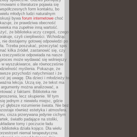
ozmowami o literaturze pojawia się
 współczesnych form kontaktu, bo
 wielu młodych ludzi naturalnym
skusji bywa
forum internetowe
choć
okazuje, że prawdziwa obecność
owieka ma zupełnie inną wartość.
żyć, że biblioteka uczy czegoś, czego
brakuje, czyli cierpliwości. Wchodząc
, nie dostajemy gotowej odpowiedzi po
ła. Trzeba poszukać, przeczytać spis
wnać kilka źródeł, zastanowić się, czy
a rzeczywiście odpowiada na nasze
n proces może wydawać się wolniejszy
ie w wyszukiwarce, ale równocześnie
dzielność myślenia. Pokazuje, że
awsze przychodzi natychmiast i że
cić jej uwagę. Dla dzieci i młodzieży to
ważna lekcja. Uczą się, że tekst ma
e argumenty można analizować, a
ontować z faktami. Biblioteka nie
proszenia, lecz skupienie. W tym
 się jednym z niewielu miejsc, gdzie
yć głębsze rozumienie świata. Nie bez
zostaje również estetyka i atmosfera.
ru, cisza przerywana jedynie cichym
rtek, światło padające na stoliki,
układane tomy i poczucie ładu
 biblioteka działa kojąco. Dla wielu
 przestrzeń niemal terapeutyczna.