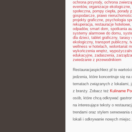
ochrona przyrody
,
ochrona zwierzą
eventów
,
organizacje ekologiczne
społeczna
,
pompy ciepła
,
porady 
gospodarcze
,
prawo nieruchomośc
projekty graficzne
,
psychologia sp
rekuperacja
,
restauracje hotelowe
odpadów
,
smart dom
,
spotkania au
systemy alarmowe do domu
,
syst
dla dzieci
,
tablet graficzny
,
tarasy
ekologiczny
,
transport publiczny
,
t
wellness w hotelach
,
wolontariat 
wykończenia wnętrz
,
wypożyczaln
edukacyjne
,
zadaszenia
,
zarządza
zwiedzanie z przewodnikiem
Restauracjaspichlerz.pl to wartoś
jedzenia, które koncentruje się na
tematach związanych z lokalami, j
z branży. Zobacz też
Kulinarne P
osób, które chcą odkrywać gastro
na interesujące teksty o restaurac
trendami oraz stylem serwowania d
lokali i odkrywanie nowych miejsc.