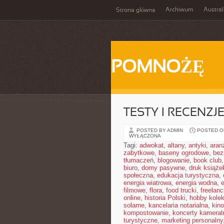
Archiwum
Austral
Strona główna
POMNOŻĘ
TESTY I RECENZJ
POSTED BY ADMIN
POSTED ON 
WYŁĄCZONA
Tagi:
adwokat
,
altany
,
antyki
,
aran
zabytkowe
,
baseny ogrodowe
,
bez
tłumaczeń
,
blogowanie
,
book club
biuro
,
domy pasywne
,
druk książe
społeczna
,
edukacja turystyczna
,
energia wiatrowa
,
energia wodna
,
filmowe
,
flora
,
food trucki
,
freelanc
online
,
historia Polski
,
hobby kolek
solarne
,
kancelaria notarialna
,
kino
kompostowanie
,
koncerty kameral
turystyczne
,
marketing personalny