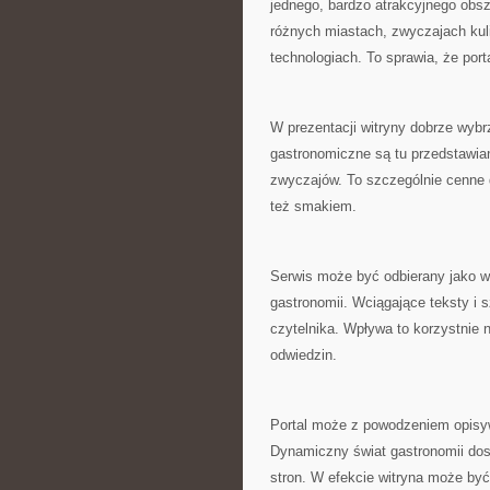
jednego, bardzo atrakcyjnego obs
różnych miastach, zwyczajach kulin
technologiach. To sprawia, że port
W prezentacji witryny dobrze wyb
gastronomiczne są tu przedstawian
zwyczajów. To szczególnie cenne d
też smakiem.
Serwis może być odbierany jako wi
gastronomii. Wciągające teksty i
czytelnika. Wpływa to korzystnie 
odwiedzin.
Portal może z powodzeniem opisywa
Dynamiczny świat gastronomii dos
stron. W efekcie witryna może być