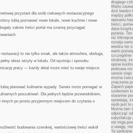
drugiego czł
Warto zauwa
dziś bardzo 
rnetowej przystani dla osób ciekawych restauracyjnego
między półki
wpisaniu has
, którzy lubią poznawać nowe lokale, nowe kuchnie i nowe
treści, poró
 bogaty zakres treści portal ma szansę przyciągać
dana książk
pytania. Te
owaniach.
niż kliknięc
rozwija samo
wiedza nie z
warto poświę
restauracji to nie tylko smak, ale także atmosfera, obsługa,
szczególnie 
strukturę, ż
 pełny obraz wizyty w lokalu. Od wystroju i sposobu
opinie konfr
anizację pracy — każdy detal może mieć tu swoje miejsce.
podsuwa roz
sensie staje
można ćwicz
znaczenia po
Zapach papie
e lubią planować kulinarne wypady. Serwis może pomagać w
szelestem ka
ulinarnych poszukiwań. Dla jednych będzie przewodnikiem,
starannie po
sprawiają, że
cze innych po prostu przyjemnym miejscem do czytania o
osób jest to
Można tam s
odpocząć od 
satysfakcję
nie miga po
o uwagę, nie
możliwość budowania szerokiej, wartościowej treści wokół
Ta spokojna 