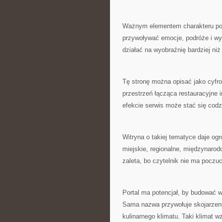
Ważnym elementem charakteru port
przywoływać emocje, podróże i wy
działać na wyobraźnię bardziej niż
Tę stronę można opisać jako cyfro
przestrzeń łącząca restauracyjne i
efekcie serwis może stać się codz
Witryna o takiej tematyce daje og
miejskie, regionalne, międzynarod
zaleta, bo czytelnik nie ma poczuc
Portal ma potencjał, by budować 
Sama nazwa przywołuje skojarzen
kulinarnego klimatu. Taki klimat w