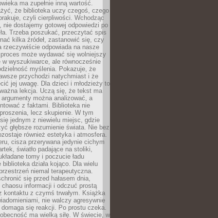
owieka ma zupełnie inną wartość.
żyć, że biblioteka uczy czegoś, czego
brakuje, czyli cierpliwości. Wchodząc
, nie dostajemy gotowej odpowiedzi po
ła. Trzeba poszukać, przeczytać spis
wnać kilka źródeł, zastanowić się, czy
a rzeczywiście odpowiada na nasze
n proces może wydawać się wolniejszy
ie w wyszukiwarce, ale równocześnie
dzielność myślenia. Pokazuje, że
awsze przychodzi natychmiast i że
cić jej uwagę. Dla dzieci i młodzieży to
ważna lekcja. Uczą się, że tekst ma
e argumenty można analizować, a
ontować z faktami. Biblioteka nie
proszenia, lecz skupienie. W tym
 się jednym z niewielu miejsc, gdzie
yć głębsze rozumienie świata. Nie bez
zostaje również estetyka i atmosfera.
ru, cisza przerywana jedynie cichym
rtek, światło padające na stoliki,
układane tomy i poczucie ładu
 biblioteka działa kojąco. Dla wielu
 przestrzeń niemal terapeutyczna.
chronić się przed hałasem dnia,
chaosu informacji i odczuć prostą
 z kontaktu z czymś trwałym. Książka
wiadomieniami, nie walczy agresywnie
 domaga się reakcji. Po prostu czeka.
obecność ma wielką siłę. W świecie, w