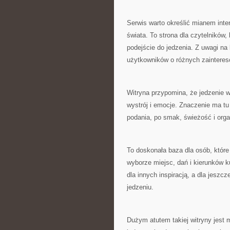
Serwis warto określić mianem inte
świata. To strona dla czytelników
podejście do jedzenia. Z uwagi na
użytkowników o różnych zainteres
Witryna przypomina, że jedzenie w 
wystrój i emocje. Znaczenie ma tu
podania, po smak, świeżość i org
To doskonała baza dla osób, któr
wyborze miejsc, dań i kierunków k
dla innych inspiracją, a dla jesz
jedzeniu.
Dużym atutem takiej witryny jest 