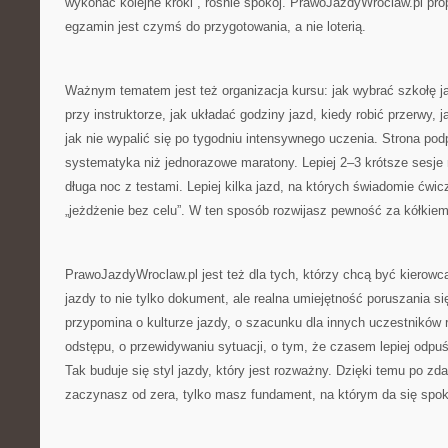
wykonać kolejne kroki”, rośnie spokój. PrawoJazdyWroclaw.pl pro
egzamin jest czymś do przygotowania, a nie loterią.
Ważnym tematem jest też organizacja kursu: jak wybrać szkołę j
przy instruktorze, jak układać godziny jazd, kiedy robić przerwy, j
jak nie wypalić się po tygodniu intensywnego uczenia. Strona podp
systematyka niż jednorazowe maratony. Lepiej 2–3 krótsze sesje 
długa noc z testami. Lepiej kilka jazd, na których świadomie ćwi
„jeżdżenie bez celu”. W ten sposób rozwijasz pewność za kółkiem
PrawoJazdyWroclaw.pl jest też dla tych, którzy chcą być kierow
jazdy to nie tylko dokument, ale realna umiejętność poruszania si
przypomina o kulturze jazdy, o szacunku dla innych uczestników
odstępu, o przewidywaniu sytuacji, o tym, że czasem lepiej odpuś
Tak buduje się styl jazdy, który jest rozważny. Dzięki temu po z
zaczynasz od zera, tylko masz fundament, na którym da się spoko