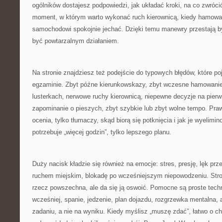
ogólników dostajesz podpowiedzi, jak układać kroki, na co zwróc
moment, w którym warto wykonać ruch kierownicą, kiedy hamować
samochodowi spokojnie jechać. Dzięki temu manewry przestają b
być powtarzalnym działaniem.
Na stronie znajdziesz też podejście do typowych błędów, które poj
egzaminie. Zbyt późne kierunkowskazy, zbyt wczesne hamowanie,
lusterkach, nerwowe ruchy kierownicą, niepewne decyzje na pier
zapominanie o pieszych, zbyt szybkie lub zbyt wolne tempo. Pra
ocenia, tylko tłumaczy, skąd biorą się potknięcia i jak je wyelimi
potrzebuje „więcej godzin”, tylko lepszego planu.
Duży nacisk kładzie się również na emocje: stres, presję, lęk pr
ruchem miejskim, blokadę po wcześniejszym niepowodzeniu. Stro
rzecz powszechna, ale da się ją oswoić. Pomocne są proste techn
wcześniej, spanie, jedzenie, plan dojazdu, rozgrzewka mentalna, 
zadaniu, a nie na wyniku. Kiedy myślisz „muszę zdać”, łatwo o 