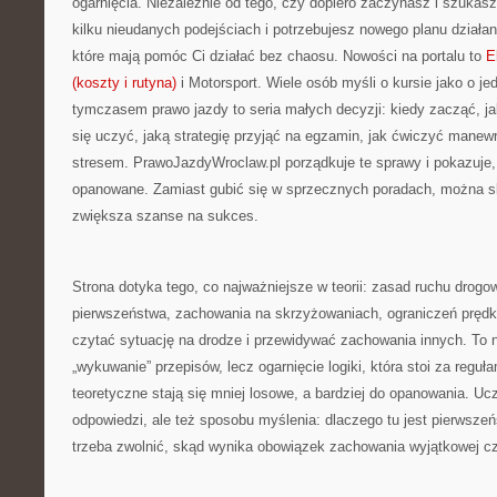
ogarnięcia. Niezależnie od tego, czy dopiero zaczynasz i szukasz
kilku nieudanych podejściach i potrzebujesz nowego planu działan
które mają pomóc Ci działać bez chaosu. Nowości na portalu to
E
(koszty i rutyna)
i Motorsport. Wiele osób myśli o kursie jako o j
tymczasem prawo jazdy to seria małych decyzji: kiedy zacząć, j
się uczyć, jaką strategię przyjąć na egzamin, jak ćwiczyć manewr
stresem. PrawoJazdyWroclaw.pl porządkuje te sprawy i pokazuje
opanowane. Zamiast gubić się w sprzecznych poradach, można sku
zwiększa szanse na sukces.
Strona dotyka tego, co najważniejsze w teorii: zasad ruchu drog
pierwszeństwa, zachowania na skrzyżowaniach, ograniczeń prędko
czytać sytuację na drodze i przewidywać zachowania innych. To n
„wykuwanie” przepisów, lecz ogarnięcie logiki, która stoi za reguł
teoretyczne stają się mniej losowe, a bardziej do opanowania. Ucz
odpowiedzi, ale też sposobu myślenia: dlaczego tu jest pierwsz
trzeba zwolnić, skąd wynika obowiązek zachowania wyjątkowej cz