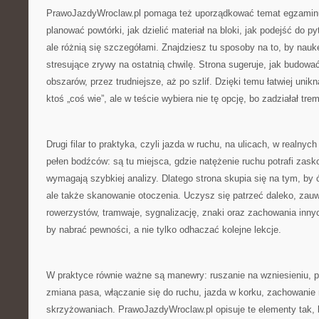
PrawoJazdyWroclaw.pl pomaga też uporządkować temat egzaminu
planować powtórki, jak dzielić materiał na bloki, jak podejść do p
ale różnią się szczegółami. Znajdziesz tu sposoby na to, by nau
stresujące zrywy na ostatnią chwilę. Strona sugeruje, jak budow
obszarów, przez trudniejsze, aż po szlif. Dzięki temu łatwiej uni
ktoś „coś wie”, ale w teście wybiera nie tę opcję, bo zadziałał tre
Drugi filar to praktyka, czyli jazda w ruchu, na ulicach, w realn
pełen bodźców: są tu miejsca, gdzie natężenie ruchu potrafi zas
wymagają szybkiej analizy. Dlatego strona skupia się na tym, by ć
ale także skanowanie otoczenia. Uczysz się patrzeć daleko, zau
rowerzystów, tramwaje, sygnalizację, znaki oraz zachowania inny
by nabrać pewności, a nie tylko odhaczać kolejne lekcje.
W praktyce równie ważne są manewry: ruszanie na wzniesieniu, p
zmiana pasa, włączanie się do ruchu, jazda w korku, zachowanie 
skrzyżowaniach. PrawoJazdyWroclaw.pl opisuje te elementy tak, 