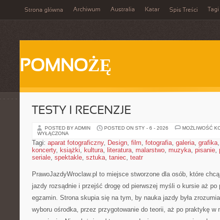
Archiwum
Australia
Katar
Tagi
Strona główna
Spis Treści
POMNOŻĘ
TESTY I RECENZJE
POSTED BY ADMIN
POSTED ON STY - 6 - 2026
MOŻLIWOŚĆ K
WYŁĄCZONA
Tagi:
aparat fotograficzny
,
Design
,
film
,
fotografia
,
galeria
,
grafika
koncerty
,
książki
,
kultura
,
literatura
,
malarstwo
,
muzyka
,
pisanie
,
seriale
,
spektakle
,
sztuka
,
taniec
,
teatr
PrawoJazdyWroclaw.pl to miejsce stworzone dla osób, które chcą
jazdy rozsądnie i przejść drogę od pierwszej myśli o kursie aż p
egzamin. Strona skupia się na tym, by nauka jazdy była zrozumia
wyboru ośrodka, przez przygotowanie do teorii, aż po praktykę w 