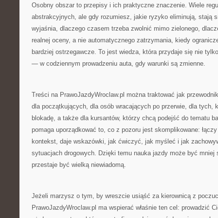
Osobny obszar to przepisy i ich praktyczne znaczenie. Wiele reg
abstrakcyjnych, ale gdy rozumiesz, jakie ryzyko eliminują, stają 
wyjaśnia, dlaczego czasem trzeba zwolnić mimo zielonego, dlac
realnej oceny, a nie automatycznego zatrzymania, kiedy ogranicze
bardziej ostrzegawcze. To jest wiedza, która przydaje się nie tylko
— w codziennym prowadzeniu auta, gdy warunki są zmienne.
Treści na PrawoJazdyWroclaw.pl można traktować jak przewodnik
dla początkujących, dla osób wracających po przerwie, dla tych,
blokadę, a także dla kursantów, którzy chcą podejść do tematu bar
pomaga uporządkować to, co z pozoru jest skomplikowane: łączy 
kontekst, daje wskazówki, jak ćwiczyć, jak myśleć i jak zachow
sytuacjach drogowych. Dzięki temu nauka jazdy może być mniej 
przestaje być wielką niewiadomą.
Jeżeli marzysz o tym, by wreszcie usiąść za kierownicą z poczuc
PrawoJazdyWroclaw.pl ma wspierać właśnie ten cel: prowadzić Ci