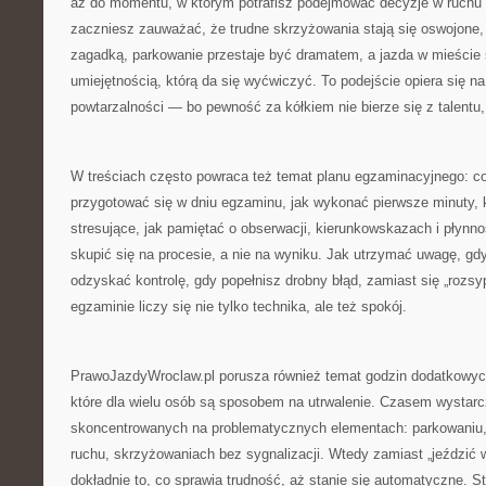
aż do momentu, w którym potrafisz podejmować decyzje w ruchu 
zaczniesz zauważać, że trudne skrzyżowania stają się oswojone,
zagadką, parkowanie przestaje być dramatem, a jazda w mieście s
umiejętnością, którą da się wyćwiczyć. To podejście opiera się na 
powtarzalności — bo pewność za kółkiem nie bierze się z talentu,
W treściach często powraca też temat planu egzaminacyjnego: co 
przygotować się w dniu egzaminu, jak wykonać pierwsze minuty, k
stresujące, jak pamiętać o obserwacji, kierunkowskazach i płynno
skupić się na procesie, a nie na wyniku. Jak utrzymać uwagę, gdy
odzyskać kontrolę, gdy popełnisz drobny błąd, zamiast się „rozsy
egzaminie liczy się nie tylko technika, ale też spokój.
PrawoJazdyWroclaw.pl porusza również temat godzin dodatkowych
które dla wielu osób są sposobem na utrwalenie. Czasem wystarc
skoncentrowanych na problematycznych elementach: parkowaniu, 
ruchu, skrzyżowaniach bez sygnalizacji. Wtedy zamiast „jeździć
dokładnie to, co sprawia trudność, aż stanie się automatyczne. St