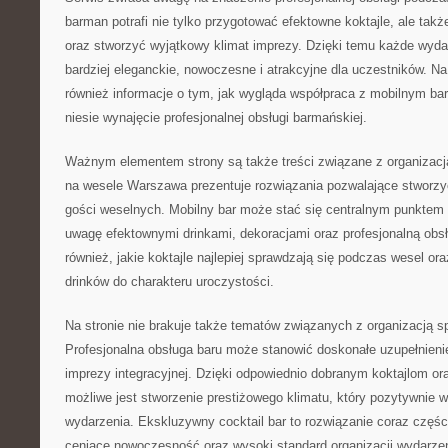
barman potrafi nie tylko przygotować efektowne koktajle, ale tak
oraz stworzyć wyjątkowy klimat imprezy. Dzięki temu każde wyda
bardziej eleganckie, nowoczesne i atrakcyjne dla uczestników. N
również informacje o tym, jak wygląda współpraca z mobilnym bar
niesie wynajęcie profesjonalnej obsługi barmańskiej.
Ważnym elementem strony są także treści związane z organizacj
na wesele Warszawa prezentuje rozwiązania pozwalające stworzyć
gości weselnych. Mobilny bar może stać się centralnym punktem p
uwagę efektownymi drinkami, dekoracjami oraz profesjonalną obs
również, jakie koktajle najlepiej sprawdzają się podczas wesel o
drinków do charakteru uroczystości.
Na stronie nie brakuje także tematów związanych z organizacją 
Profesjonalna obsługa baru może stanowić doskonałe uzupełnienie 
imprezy integracyjnej. Dzięki odpowiednio dobranym koktajlom or
możliwe jest stworzenie prestiżowego klimatu, który pozytywnie w
wydarzenia. Ekskluzywny cocktail bar to rozwiązanie coraz częśc
ceniące nowoczesność oraz wysoki standard organizacji wydarze