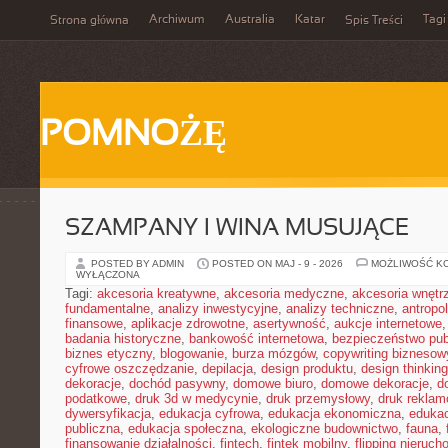
Archiwum
Australia
Katar
Tagi
Strona główna
Spis Treści
POMNOŻĘ
SZAMPANY I WINA MUSUJĄCE
POSTED BY ADMIN
POSTED ON MAJ - 9 - 2026
MOŻLIWOŚĆ K
WYŁĄCZONA
Tagi:
akcesoria kreatywne
,
akcesoria medyczne
,
akcesoria wnętr
fundamentalne
,
analizy inwestycyjne
,
analizy techniczne
,
antropo
finansowe
,
aplikacje zdrowotne
,
asertywność
,
aukcje internetowe
badania historyczne
,
bankowość internetowa
,
bezpieczeństwo pub
biznes etyczny
,
blogowanie
,
burza mózgów
,
copywriting biznesow
cyfrowe oszczędzanie
,
depilacja
,
design produktu
,
design thinking
dekoracje
,
dochód pasywny
,
domowe biuro
,
domowe dekoracje
,
d
podatkowe
,
druk 3d w medycynie
,
druk przemysłowy
,
druk rekla
dywersyfikacja
,
edukacja cyfrowa
,
edukacja ekonomiczna
,
edukac
publiczna
,
edukacja społeczna
,
ekologiczne budownictwo
,
fauna
,
finansowanie działalności
,
fintech
,
fintek mobilny
,
flipping nieruc