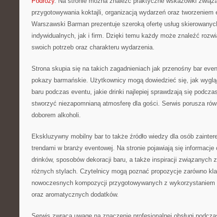
Podróży
. Na stronie można znaleźć praktyczne wskazówki związ
przygotowywania koktajli, organizacją wydarzeń oraz tworzeniem 
Warszawski Barman prezentuje szeroką ofertę usług skierowanyc
indywidualnych, jak i firm. Dzięki temu każdy może znaleźć roz
swoich potrzeb oraz charakteru wydarzenia.
Strona skupia się na takich zagadnieniach jak przenośny bar even
pokazy barmańskie. Użytkownicy mogą dowiedzieć się, jak wyglą
baru podczas eventu, jakie drinki najlepiej sprawdzają się podcza
stworzyć niezapomnianą atmosferę dla gości. Serwis porusza ró
doborem alkoholi.
Ekskluzywny mobilny bar to także źródło wiedzy dla osób zaint
trendami w branży eventowej. Na stronie pojawiają się informacj
drinków, sposobów dekoracji baru, a także inspiracji związanych 
różnych stylach. Czytelnicy mogą poznać propozycje zarówno klas
nowoczesnych kompozycji przygotowywanych z wykorzystaniem
oraz aromatycznych dodatków.
Serwis zwraca uwagę na znaczenie profesjonalnej obsługi podcz