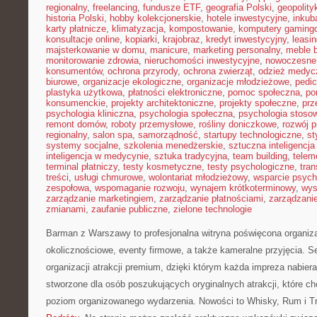
regionalny
,
freelancing
,
fundusze ETF
,
geografia Polski
,
geopolity
historia Polski
,
hobby kolekcjonerskie
,
hotele inwestycyjne
,
inkub
karty płatnicze
,
klimatyzacja
,
kompostowanie
,
komputery gaming
konsultacje online
,
kopiarki
,
krajobraz
,
kredyt inwestycyjny
,
leasi
majsterkowanie w domu
,
manicure
,
marketing personalny
,
meble 
monitorowanie zdrowia
,
nieruchomości inwestycyjne
,
nowoczesne
konsumentów
,
ochrona przyrody
,
ochrona zwierząt
,
odzież medyc
biurowe
,
organizacje ekologiczne
,
organizacje młodzieżowe
,
pedic
plastyka użytkowa
,
płatności elektroniczne
,
pomoc społeczna
,
po
konsumenckie
,
projekty architektoniczne
,
projekty społeczne
,
prz
psychologia kliniczna
,
psychologia społeczna
,
psychologia stoso
remont domów
,
roboty przemysłowe
,
rośliny doniczkowe
,
rozwój 
regionalny
,
salon spa
,
samorządność
,
startupy technologiczne
,
st
systemy socjalne
,
szkolenia menedżerskie
,
sztuczna inteligencja
inteligencja w medycynie
,
sztuka tradycyjna
,
team building
,
telem
terminal płatniczy
,
testy kosmetyczne
,
testy psychologiczne
,
tran
treści
,
usługi chmurowe
,
wolontariat młodzieżowy
,
wsparcie psych
zespołowa
,
wspomaganie rozwoju
,
wynajem krótkoterminowy
,
wys
zarządzanie marketingiem
,
zarządzanie płatnościami
,
zarządzani
zmianami
,
zaufanie publiczne
,
zielone technologie
Barman z Warszawy to profesjonalna witryna poświęcona organizac
okolicznościowe, eventy firmowe, a także kameralne przyjęcia. Se
organizacji atrakcji premium, dzięki którym każda impreza nabiera
stworzone dla osób poszukujących oryginalnych atrakcji, które 
poziom organizowanego wydarzenia. Nowości to Whisky, Rum i Tr