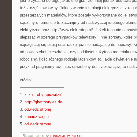
jest przydatna do tego jakaś energia. Niemniej jednak dostawa p
też z częściowo winy. Takie zwarcie instalacji elektrycznej z reg
przestarzałych materiałów, które zostały wykorzystane do jej stw
sądzimy o remoncie to zacznijmy od nadzwyczaj istotnego element
elektryczna oraz http://www.elektrotop.pl/. Jeżeli tego nie napra
ulepszać w szeregu przypadków telewizory i inne sprzęty, które pr
najczęściej się psują oraz raczej już nie nadają się do naprawy. Ko
od powierzchni mieszkania, czyli od ilości zużytego materiału or
robocizny. Ilość różnego rodzaju łączników, to, jakie oświetlenie n
przykład pragniemy też mieć oświetlony dom z zewnątrz, to nad
źródło:
———————————
1.
kliknij, aby sprawdzić
2.
http://ghettostyles.de
3.
odwiedź stronę
4.
zobacz więcej
5.
odwiedź stronę
CATEGORIES:
FUNDACJE W POLSCE