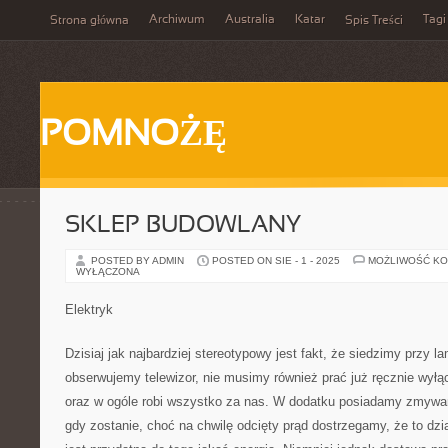
Archiwum
Australia
Katar
Tagi
Strona główna
Spis Treści
POMNOŻĘ
SKLEP BUDOWLANY
POSTED BY ADMIN
POSTED ON SIE - 1 - 2025
MOŻLIWOŚĆ K
WYŁĄCZONA
Elektryk
Dzisiaj jak najbardziej stereotypowy jest fakt, że siedzimy przy 
obserwujemy telewizor, nie musimy również prać już ręcznie wyłąc
oraz w ogóle robi wszystko za nas. W dodatku posiadamy zmywark
gdy zostanie, choć na chwilę odcięty prąd dostrzegamy, że to dzia