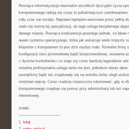
Rosnąca informatyzacja nieomalże wszelkich dyscyplin życia spra
komputerowego radują się coraz to pokaźniejszym zamiłowaniem.
cały czas się rozwija. Naprawa laptopów warszawa przez pełną dob
stało się normą tej specjalizacji, do tego usługa bezpłatnego doja
danego miasta. Rosnąca konkurencja powoduje jednak, że łatwe n
awarii systemu operacyjnego, która jak wskazuje wiele statysty 
kłopotów z komputerem to jest dziś nazbyt mało. Rzetelne firmy o
konfiguracji sieci przewodowej bądź bezprzewodowej, usuwanie 
z dysków kontrahenta i co staje się coraz bardziej legendarne od
ostatnia profesjonalna usługa tania nie jest, jednakże nieraz dan
usunęliśmy bądź też znajdowały się na nośniku który uległ uszko
mnóstwo więcej. Coraz rzadziej rozpoczyna zdumiewać, gdy w ofe
komputerowego znajduje się pomoc przy administracji lub też nap
internetowej.
źródło:
———————————
1.
tutaj
2.
pełny artykuł