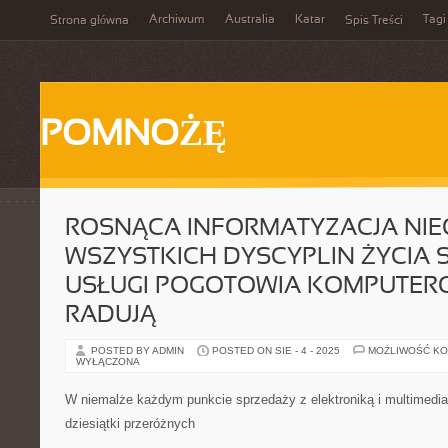
Archiwum
Australia
Katar
Tagi
Strona główna
Spis Treści
POMNOŻĘ
ROSNĄCA INFORMATYZACJA NI
WSZYSTKICH DYSCYPLIN ŻYCIA S
USŁUGI POGOTOWIA KOMPUTE
RADUJĄ
POSTED BY ADMIN
POSTED ON SIE - 4 - 2025
MOŻLIWOŚĆ K
WYŁĄCZONA
W niemalże każdym punkcie sprzedaży z elektroniką i multimedi
dziesiątki przeróżnych