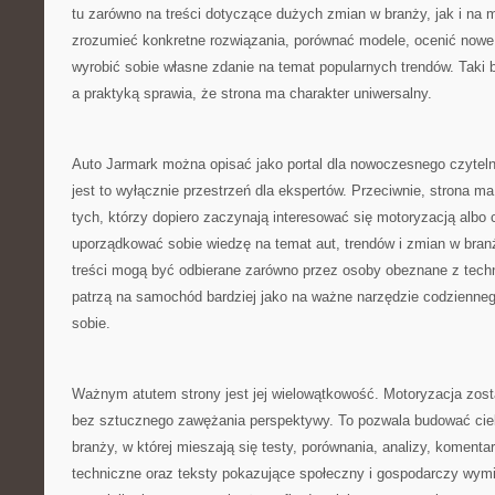
tu zarówno na treści dotyczące dużych zmian w branży, jak i na m
zrozumieć konkretne rozwiązania, porównać modele, ocenić nowe 
wyrobić sobie własne zdanie na temat popularnych trendów. Tak
a praktyką sprawia, że strona ma charakter uniwersalny.
Auto Jarmark można opisać jako portal dla nowoczesnego czyteln
jest to wyłącznie przestrzeń dla ekspertów. Przeciwnie, strona ma
tych, którzy dopiero zaczynają interesować się motoryzacją albo
uporządkować sobie wiedzę na temat aut, trendów i zmian w branż
treści mogą być odbierane zarówno przez osoby obeznane z techni
patrzą na samochód bardziej jako na ważne narzędzie codzienne
sobie.
Ważnym atutem strony jest jej wielowątkowość. Motoryzacja zost
bez sztucznego zawężania perspektywy. To pozwala budować cie
branży, w której mieszają się testy, porównania, analizy, komentar
techniczne oraz teksty pokazujące społeczny i gospodarczy wymia