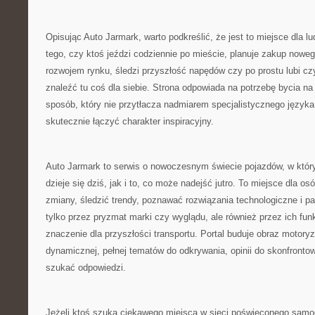
Opisując Auto Jarmark, warto podkreślić, że jest to miejsce dla l
tego, czy ktoś jeździ codziennie po mieście, planuje zakup nowego
rozwojem rynku, śledzi przyszłość napędów czy po prostu lubi 
znaleźć tu coś dla siebie. Strona odpowiada na potrzebę bycia na 
sposób, który nie przytłacza nadmiarem specjalistycznego język
skutecznie łączyć charakter inspiracyjny.
Auto Jarmark to serwis o nowoczesnym świecie pojazdów, w który
dzieje się dziś, jak i to, co może nadejść jutro. To miejsce dla o
zmiany, śledzić trendy, poznawać rozwiązania technologiczne i p
tylko przez pryzmat marki czy wyglądu, ale również przez ich fun
znaczenie dla przyszłości transportu. Portal buduje obraz motoryz
dynamicznej, pełnej tematów do odkrywania, opinii do skonfrontowa
szukać odpowiedzi.
Jeżeli ktoś szuka ciekawego miejsca w sieci poświęconego sam