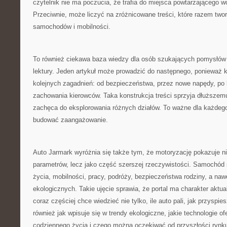
czytelnik nie ma poczucia, że trafia do miejsca powtarzającego 
Przeciwnie, może liczyć na zróżnicowane treści, które razem twor
samochodów i mobilności.
To również ciekawa baza wiedzy dla osób szukających pomysłów 
lektury. Jeden artykuł może prowadzić do następnego, ponieważ k
kolejnych zagadnień: od bezpieczeństwa, przez nowe napędy, po k
zachowania kierowców. Taka konstrukcja treści sprzyja dłuższemu
zachęca do eksplorowania różnych działów. To ważne dla każdego 
budować zaangażowanie.
Auto Jarmark wyróżnia się także tym, że motoryzację pokazuje ni
parametrów, lecz jako część szerszej rzeczywistości. Samochód s
życia, mobilności, pracy, podróży, bezpieczeństwa rodziny, a na
ekologicznych. Takie ujęcie sprawia, że portal ma charakter aktual
coraz częściej chce wiedzieć nie tylko, ile auto pali, jak przyspiesz
również jak wpisuje się w trendy ekologiczne, jakie technologie of
codziennego życia i czego można oczekiwać od przyszłości rynk