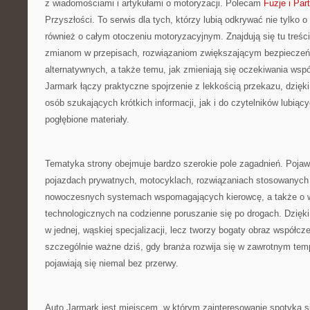
z wiadomościami i artykułami o motoryzacji. Polecam
Fuzje i Par
Przyszłości. To serwis dla tych, którzy lubią odkrywać nie tylk
również o całym otoczeniu motoryzacyjnym. Znajdują się tu treśc
zmianom w przepisach, rozwiązaniom zwiększającym bezpieczeń
alternatywnych, a także temu, jak zmieniają się oczekiwania wsp
Jarmark łączy praktyczne spojrzenie z lekkością przekazu, dzięk
osób szukających krótkich informacji, jak i do czytelników lubiący
pogłębione materiały.
Tematyka strony obejmuje bardzo szerokie pole zagadnień. Pojawia
pojazdach prywatnych, motocyklach, rozwiązaniach stosowanych 
nowoczesnych systemach wspomagających kierowcę, a także o 
technologicznych na codzienne poruszanie się po drogach. Dzięki
w jednej, wąskiej specjalizacji, lecz tworzy bogaty obraz współcz
szczególnie ważne dziś, gdy branża rozwija się w zawrotnym tem
pojawiają się niemal bez przerwy.
Auto Jarmark jest miejscem, w którym zainteresowanie spotyka 