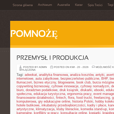
Archiwum
Australia
Katar
Tagi
Strona główna
Spis Treści
POMNOŻĘ
PRZEMYSŁ I PRODUKCJA
POSTED BY ADMIN
POSTED ON KWI - 20 - 2026
MOŻLIWOŚĆ 
WYŁĄCZONA
Tagi:
adwokat
,
analityka finansowa
,
analiza kosztów
,
antyki
,
aser
internetowe
,
auta zabytkowe
,
bezpieczeństwo publiczne
,
BHP
,
bi
tłumaczeń
,
biznes etyczny
,
blogowanie
,
book club
,
burza mózgów
copywriting biznesowy
,
cyfrowe innowacje
,
cyfrowy nomadyzm
,
d
biuro
,
doradztwo podatkowe
,
druk książek
,
drukarki
,
ebooki
,
eduka
społeczna
,
edukacja turystyczna
,
ergonomia pracy
,
event manage
finansowanie działalności
,
fintech
,
flora
,
food trucki
,
freelancing
,
g
komputerowa
,
gry edukacyjne online
,
historia Polski
,
hobby kolekc
hotele butikowe
,
inkubatory przedsiębiorczości
,
kadry i płace
,
kanc
artystyczne
,
klimatyzacja
,
kluby literackie
,
komedia stand-up
,
ko
kameralne
,
konflikty w pracy
,
konsultacje online
,
kopiarki
,
krajobr