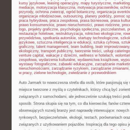
kursy językowe
,
leasing operacyjny
,
mapy turystyczne
,
marketing
mediacje
,
motoryzacja klasyczna
,
motywacja pracowników
,
ochro
przyrody
,
ochrona zwierząt
,
ogród botaniczny
,
organizacja eventó
organizacje młodzieżowe
,
outsourcing
,
planery podróży
,
pomoc sp
praca hybrydowa
,
praca zespołowa
,
prasa biznesowa
,
prasa kultu
prawo konsumenckie
,
prawo nieruchomości
,
prawo rodzinne
,
proc
logo
,
projekty graficzne
,
psychologia społeczna
,
pszczelarstwo
,
p
restauracje hotelowe
,
restrukturyzacja
,
rolnictwo ekologiczne
,
row
przywództwa
,
spotkania autorskie
,
startupy technologiczne
,
szkol
językowe
,
sztuczna inteligencja w edukacji
,
sztuka cyfrowa
,
sztuk
graficzny
,
talent management
,
team building
,
teatr improwizowany
ekologiczny
,
transport publiczny
,
tworzenie treści
,
usługi catering
venture capital
,
wakacje z dziećmi
,
wellness w hotelach
,
wolontar
zespołowa
,
wydarzenia kulturalne
,
wydawnictwa książkowe
,
wypo
wystawy fotograficzne
,
zabawki edukacyjne
,
zarządzanie marketi
nieruchomościami
,
zarządzanie ryzykiem
,
zarządzanie zmianami
w pracy
,
zielone technologie
,
zwiedzanie z przewodnikiem
Auto Jarmark to nowoczesna strefa dla osób, które pasjonują si
miejsce tworzone z myślą o czytelnikach, którzy chcą być zorie
związanych z samochodami, ale jednocześnie szukają treści pod
sposób. Strona skupia się na tym, co dla kierowców, fanów czter
obserwujących rozwój branży jest naprawdę interesujące: nowych 
rynkowych, bezpieczeństwie, ekologii, testach, porównaniach or
związanych z użytkowaniem pojazdów. Inspiracją dla tego opisu jes