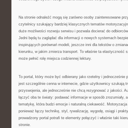
Na stronie odnaleźć mogą się zarówno osoby zainteresowane przys
czytelnicy szukający bardziej klasycznych tematów motoryzacyj
duże możliwości rozwoju serwisu i pozwala docierać do odbiorców
Jedni będą tu zaglądać dla informacji o nowych systemach bezpie
inspirujących porównań modeli, jeszcze inni dla tekstów o zmiana
kierunku, w jakim zmierza transport. To właśnie ta elastyczność 
może pełnić rolę miejsca codziennej lektury.
To portal, który może być odbierany jako rzetelny i jednocześnie
jest szczególnie cenna w internecie, gdzie użytkownicy szukają t
przyswojenia, ale jednocześnie nie chcą rezygnować z jakości. A
łączyć oba te światy: podawać informacje w sposób zrozumiały,
tematykę, która budzi emocje i naturalną ciekawość. Motoryzacja
ponieważ łączy technikę, styl, rywalizację, wygodę, osiągi i prak
prowadzony portal potrafi te elementy połączyć i właśnie taki kie
stronie.