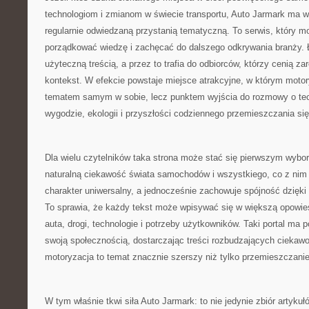
technologiom i zmianom w świecie transportu, Auto Jarmark ma w
regularnie odwiedzaną przystanią tematyczną. To serwis, który m
porządkować wiedzę i zachęcać do dalszego odkrywania branży. 
użyteczną treścią, a przez to trafia do odbiorców, którzy cenią za
kontekst. W efekcie powstaje miejsce atrakcyjne, w którym motory
tematem samym w sobie, lecz punktem wyjścia do rozmowy o tech
wygodzie, ekologii i przyszłości codziennego przemieszczania się
Dla wielu czytelników taka strona może stać się pierwszym wybo
naturalną ciekawość świata samochodów i wszystkiego, co z nim
charakter uniwersalny, a jednocześnie zachowuje spójność dzięk
To sprawia, że każdy tekst może wpisywać się w większą opowieś
auta, drogi, technologie i potrzeby użytkowników. Taki portal ma 
swoją społecznością, dostarczając treści rozbudzających ciekawo
motoryzacja to temat znacznie szerszy niż tylko przemieszczanie
W tym właśnie tkwi siła Auto Jarmark: to nie jedynie zbiór artykuł