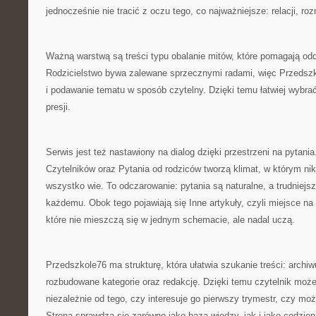
jednocześnie nie tracić z oczu tego, co najważniejsze: relacji, r
Ważną warstwą są treści typu obalanie mitów, które pomagają oddz
Rodzicielstwo bywa zalewane sprzecznymi radami, więc Przedszk
i podawanie tematu w sposób czytelny. Dzięki temu łatwiej wybra
presji.
Serwis jest też nastawiony na dialog dzięki przestrzeni na pytania
Czytelników oraz Pytania od rodziców tworzą klimat, w którym ni
wszystko wie. To odczarowanie: pytania są naturalne, a trudniejsz
każdemu. Obok tego pojawiają się Inne artykuły, czyli miejsce na in
które nie mieszczą się w jednym schemacie, ale nadal uczą.
Przedszkole76 ma strukturę, która ułatwia szukanie treści: archiw
rozbudowane kategorie oraz redakcję. Dzięki temu czytelnik moż
niezależnie od tego, czy interesuje go pierwszy trymestr, czy mo
Strona sprawdza się zarówno jako baza wiedzy, jak i jako codzie