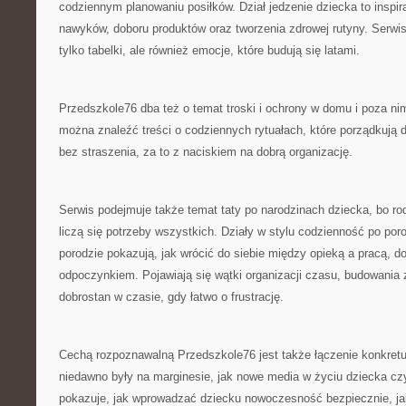
codziennym planowaniu posiłków. Dział jedzenie dziecka to inspi
nawyków, doboru produktów oraz tworzenia zdrowej rutyny. Serwis 
tylko tabelki, ale również emocje, które budują się latami.
Przedszkole76 dba też o temat troski i ochrony w domu i poza n
można znaleźć treści o codziennych rytuałach, które porządkują d
bez straszenia, za to z naciskiem na dobrą organizację.
Serwis podejmuje także temat taty po narodzinach dziecka, bo ro
liczą się potrzeby wszystkich. Działy w stylu codzienność po por
porodzie pokazują, jak wrócić do siebie między opieką a pracą, d
odpoczynkiem. Pojawiają się wątki organizacji czasu, budowania 
dobrostan w czasie, gdy łatwo o frustrację.
Cechą rozpoznawalną Przedszkole76 jest także łączenie konkretu
niedawno były na marginesie, jak nowe media w życiu dziecka czy
pokazuje, jak wprowadzać dziecku nowoczesność bezpiecznie, ja