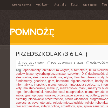
Archiwum
Australia
Katar
Tagi
Strona główna
Spis Treści
POMNOŻĘ
PRZEDSZKOLAK (3–6 LAT)
POSTED BY ADMIN
POSTED ON MAR - 6 - 2026
MOŻLIWOŚĆ 
WYŁĄCZONA
Tagi:
apartamenty
,
architektura wnętrz
,
automatyka
,
biura nieruc
budownictwo
,
cyberbezpieczenstwo
,
człowiek
,
DIY
,
duchowość
,
d
elektronika
,
elektronika użytkowa
,
etyka
,
filozofia
,
fitness urody
,
f
fundamenty
,
geodezja
,
gsm
,
hardware
,
higiena osobista
,
hobby
,
h
informatyka
,
inspekcje nieruchomości
,
integracja społeczna
,
inter
koty
,
majsterkowanie
,
makeup
,
małżeństwo
,
marki
,
maszyny bud
ngo
,
nieruchomości
,
nieruchomości na sprzedaż
,
nieruchomości 
wakacyjne
,
oprogramowanie
,
organizacje społeczne
,
outlety
,
perf
piercing
,
planowanie przestrzenne
,
prawo własności
,
programowan
społeczna
,
psychoterapia
,
relacje międzyludzkie
,
religie
,
robotyka
rzeczoznawstwo
,
sklepy online
,
smartfony
,
spa
,
społeczeństwo
,
s