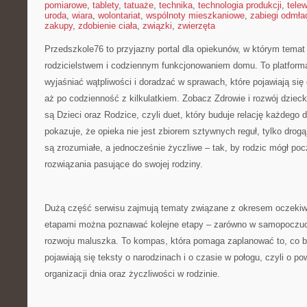
pomiarowe
,
tablety
,
tatuaże
,
technika
,
technologia produkcji
,
telew
uroda
,
wiara
,
wolontariat
,
wspólnoty mieszkaniowe
,
zabiegi odmła
zakupy
,
zdobienie ciała
,
związki
,
zwierzęta
Przedszkole76 to przyjazny portal dla opiekunów, w którym temat
rodzicielstwem i codziennym funkcjonowaniem domu. To platforma
wyjaśniać wątpliwości i doradzać w sprawach, które pojawiają się
aż po codzienność z kilkulatkiem. Zobacz Zdrowie i rozwój dziec
są Dzieci oraz Rodzice, czyli duet, który buduje relację każdego 
pokazuje, że opieka nie jest zbiorem sztywnych reguł, tylko drog
są zrozumiałe, a jednocześnie życzliwe – tak, by rodzic mógł po
rozwiązania pasujące do swojej rodziny.
Dużą część serwisu zajmują tematy związane z okresem oczekiwa
etapami można poznawać kolejne etapy – zarówno w samopoczuci
rozwoju maluszka. To kompas, która pomaga zaplanować to, co b
pojawiają się teksty o narodzinach i o czasie w połogu, czyli o po
organizacji dnia oraz życzliwości w rodzinie.