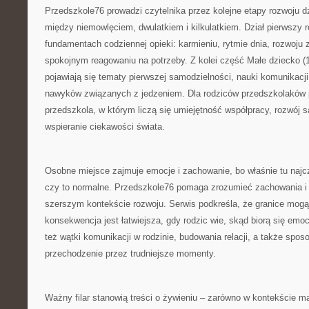
Przedszkole76 prowadzi czytelnika przez kolejne etapy rozwoju d
między niemowlęciem, dwulatkiem i kilkulatkiem. Dział pierwszy r
fundamentach codziennej opieki: karmieniu, rytmie dnia, rozwoju z
spokojnym reagowaniu na potrzeby. Z kolei część Małe dziecko (1–
pojawiają się tematy pierwszej samodzielności, nauki komunikacj
nawyków związanych z jedzeniem. Dla rodziców przedszkolaków
przedszkola, w którym liczą się umiejętność współpracy, rozwój 
wspieranie ciekawości świata.
Osobne miejsce zajmuje emocje i zachowanie, bo właśnie tu najcz
czy to normalne. Przedszkole76 pomaga zrozumieć zachowania i 
szerszym kontekście rozwoju. Serwis podkreśla, że granice mogą
konsekwencja jest łatwiejsza, gdy rodzic wie, skąd biorą się emoc
też wątki komunikacji w rodzinie, budowania relacji, a także spo
przechodzenie przez trudniejsze momenty.
Ważny filar stanowią treści o żywieniu – zarówno w kontekście ma