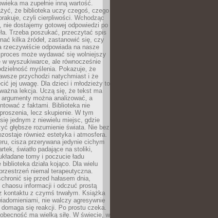
owieka ma zupełnie inną wartość.
żyć, że biblioteka uczy czegoś, czego
brakuje, czyli cierpliwości. Wchodząc
, nie dostajemy gotowej odpowiedzi po
ła. Trzeba poszukać, przeczytać spis
wnać kilka źródeł, zastanowić się, czy
a rzeczywiście odpowiada na nasze
n proces może wydawać się wolniejszy
ie w wyszukiwarce, ale równocześnie
dzielność myślenia. Pokazuje, że
awsze przychodzi natychmiast i że
cić jej uwagę. Dla dzieci i młodzieży to
ważna lekcja. Uczą się, że tekst ma
e argumenty można analizować, a
ontować z faktami. Biblioteka nie
proszenia, lecz skupienie. W tym
 się jednym z niewielu miejsc, gdzie
yć głębsze rozumienie świata. Nie bez
zostaje również estetyka i atmosfera.
ru, cisza przerywana jedynie cichym
rtek, światło padające na stoliki,
układane tomy i poczucie ładu
 biblioteka działa kojąco. Dla wielu
 przestrzeń niemal terapeutyczna.
chronić się przed hałasem dnia,
chaosu informacji i odczuć prostą
 z kontaktu z czymś trwałym. Książka
wiadomieniami, nie walczy agresywnie
 domaga się reakcji. Po prostu czeka.
obecność ma wielką siłę. W świecie, w