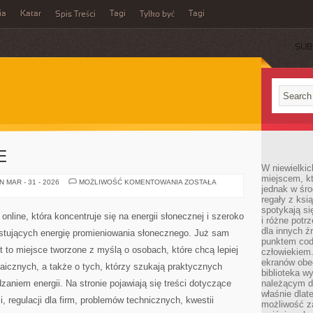
ia
Katar
Tagi
Tagi
Spis Treści
Tylko być
SUB
E
W niewielkic
miejscem, kt
PRAWO
 MAR - 31 - 2026
MOŻLIWOŚĆ KOMENTOWANIA
ZOSTAŁA
jednak w śro
I
DOTACJE
regały z ksi
spotykają si
nline, która koncentruje się na energii słonecznej i szeroko
i różne potr
dla innych ź
stujących energię promieniowania słonecznego. Już sam
punktem cod
t to miejsce tworzone z myślą o osobach, które chcą lepiej
człowiekiem.
ekranów obe
taicznych, a także o tych, którzy szukają praktycznych
biblioteka 
niem energii. Na stronie pojawiają się treści dotyczące
należącym do
właśnie dlat
, regulacji dla firm, problemów technicznych, kwestii
możliwość za