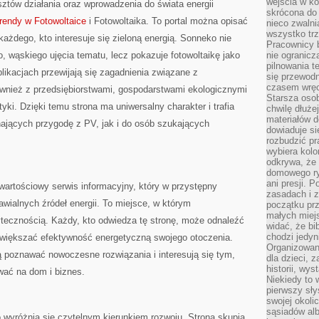
wejścia w ko
ztów działania oraz wprowadzenia do świata energii
skrócona do 
rendy w Fotowoltaice
i Fotowoltaika. To portal można opisać
nieco zwalni
wszystko tr
każdego, kto interesuje się zieloną energią. Sonneko nie
Pracownicy b
o, wąskiego ujęcia tematu, lecz pokazuje fotowoltaikę jako
nie ogranicz
pilnowania t
likacjach przewijają się zagadnienia związane z
się przewodn
czasem wręc
wnież z przedsiębiorstwami, gospodarstwami ekologicznymi
Starsza osob
tyki. Dzięki temu strona ma uniwersalny charakter i trafia
chwilę dłuże
materiałów d
ających przygodę z PV, jak i do osób szukających
dowiaduje się
rozbudzić pr
wybiera kolo
odkrywa, że 
domowego ry
ani presji.
artościowy serwis informacyjny, który w przystępny
zasadach i z
wialnych źródeł energii. To miejsce, w którym
początku pr
małych miej
tecznością. Każdy, kto odwiedza tę stronę, może odnaleźć
widać, że bi
chodzi jedyni
zwiększać efektywność energetyczną swojego otoczenia.
Organizowane
cą poznawać nowoczesne rozwiązania i interesują się tym,
dla dzieci, z
historii, wy
wać na dom i biznes.
Niekiedy to 
pierwszy sł
swojej okoli
sąsiadów al
o wyróżnia się czytelnym kierunkiem rozwoju. Strona skupia