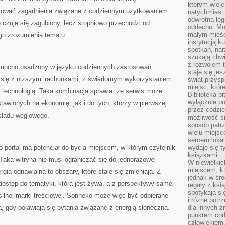
którym wiele
kować zagadnienia związane z codziennym użytkowaniem
natychmiast 
odwrotną log
ie czuje się zagubiony, lecz stopniowo przechodzi od
oddechu. Moż
małym mieśc
go zrozumienia tematu.
instytucją k
spotkań, nar
szukają chwi
z rozwojem t
ż mocno osadzony w języku codziennych zastosowań.
staje się je
y się z niższymi rachunkami, z świadomym wykorzystaniem
świat przysp
miejsc, któ
ę technologią. Taka kombinacja sprawia, że serwis może
Biblioteka p
wyłącznie po
stawionych na ekonomię, jak i do tych, którzy w pierwszej
przez codzi
 śladu węglowego.
możliwość si
sposób patrz
wielu miejsc
sercem lokal
 portal ma potencjał do bycia miejscem, w którym czytelnik
wydaje się 
książkami.
 Taka witryna nie musi ograniczać się do jednorazowej
W niewielkic
miejscem, kt
rgia odnawialna to obszary, które stale się zmieniają. Z
jednak w śro
ostęp do tematyki, która jest żywa, a z perspektywy samej
regały z ksi
spotykają si
ilnej marki treściowej. Sonneko może więc być odbierane
i różne potr
a, gdy pojawiają się pytania związane z energią słoneczną.
dla innych ź
punktem cod
człowiekiem.