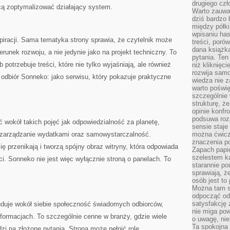
drugiego czł
chcą zoptymalizować działający system.
Warto zauwa
dziś bardzo 
między półki
wpisaniu has
piracji. Sama tematyka strony sprawia, że czytelnik może
treści, poró
dana książk
erunek rozwoju, a nie jedynie jako na projekt techniczny. To
pytania. Te
potrzebuje treści, które nie tylko wyjaśniają, ale również
niż kliknięc
rozwija samo
odbiór Sonneko: jako serwisu, który pokazuje praktyczne
wiedza nie z
warto poświę
szczególnie 
strukturę, ż
opinie konfr
podsuwa roz
wokół takich pojęć jak odpowiedzialność za planetę,
sensie staje
e zarządzanie wydatkami oraz samowystarczalność.
można ćwicz
znaczenia po
ę przenikają i tworzą spójny obraz witryny, która odpowiada
Zapach papie
szelestem ka
. Sonneko nie jest więc wyłącznie stroną o panelach. To
starannie po
sprawiają, że
osób jest to
Można tam s
odpocząć od 
satysfakcję
duje wokół siebie społeczność świadomych odbiorców,
nie miga po
formacjach. To szczególnie cenne w branży, gdzie wiele
o uwagę, nie
Ta spokojna 
zi na złożone pytania. Strona może pełnić rolę