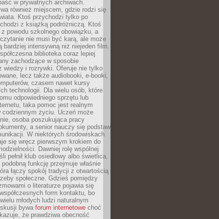
epaść w prywatnych archiwach.
ywa również miejscem, gdzie rodzi się
iata. Ktoś przychodzi tylko po
chodzi z książką podróżniczą. Ktoś
a z powodu szkolnego obowiązku, a
czytanie nie musi być karą, ale może
 bardziej intensywną niż niejeden film.
półczesna biblioteka coraz lepiej
any zachodzące w sposobie
 wiedzy i rozrywki. Oferuje nie tylko
owane, lecz także audiobooki, e-booki,
omputerów, czasem nawet kursy
ch technologii. Dla wielu osób, które
domu odpowiedniego sprzętu lub
ternetu, taka pomoc jest realnym
 codziennym życiu. Uczeń może
anie, osoba poszukująca pracy
okumenty, a senior nauczy się podstaw
unikacji. W niektórych środowiskach
taje się wręcz pierwszym krokiem do
odzielności. Dawniej rolę wspólnej
i pełnił klub osiedlowy albo świetlica,
 podobną funkcję przejmuje właśnie
tóra łączy spokój tradycji z otwartością
rzeby społeczne. Gdzieś pomiędzy
ozmowami o literaturze pojawia się
 współczesnych form kontaktu, bo
 wielu młodych ludzi naturalnym
skusji bywa
forum internetowe
choć
okazuje, że prawdziwa obecność