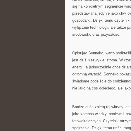
się na konkretnym segmencie wiedzy
przedstawiana jedynie jako chwil
gospodarki. Dzięki temu czytelnik
wyłącznie technologii, ale także 
środowisko oraz przyszłość.
Opisując Sonneko, warto podkreśli
jest dziś niezwykle istotna. W cz
energii, a jednocześnie chce dzi
ogromną wartość. Sonneko pokazuje
świadome podejście do codziennośc
nie jako na coś odległego, ale jak
Bardzo dużą zaletą tej witryny je
jako kompas wiedzy, ponieważ po
fotowoltaicznych. Czytelnik otrzym
spojrzenie. Dzięki temu treści mo