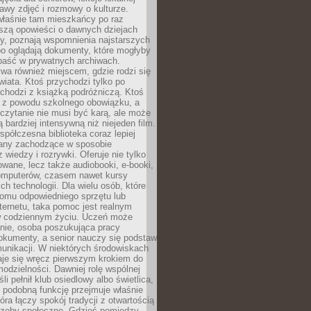
stawy zdjęć i rozmowy o kulturze.
właśnie tam mieszkańcy po raz
yszą opowieści o dawnych dziejach
cy, poznają wspomnienia najstarszych
bo oglądają dokumenty, które mogłyby
epaść w prywatnych archiwach.
ywa również miejscem, gdzie rodzi się
iata. Ktoś przychodzi tylko po
chodzi z książką podróżniczą. Ktoś
a z powodu szkolnego obowiązku, a
czytanie nie musi być karą, ale może
 bardziej intensywną niż niejeden film.
półczesna biblioteka coraz lepiej
any zachodzące w sposobie
 wiedzy i rozrywki. Oferuje nie tylko
owane, lecz także audiobooki, e-booki,
omputerów, czasem nawet kursy
ch technologii. Dla wielu osób, które
domu odpowiedniego sprzętu lub
ternetu, taka pomoc jest realnym
 codziennym życiu. Uczeń może
anie, osoba poszukująca pracy
okumenty, a senior nauczy się podstaw
unikacji. W niektórych środowiskach
taje się wręcz pierwszym krokiem do
odzielności. Dawniej rolę wspólnej
i pełnił klub osiedlowy albo świetlica,
 podobną funkcję przejmuje właśnie
tóra łączy spokój tradycji z otwartością
rzeby społeczne. Gdzieś pomiędzy