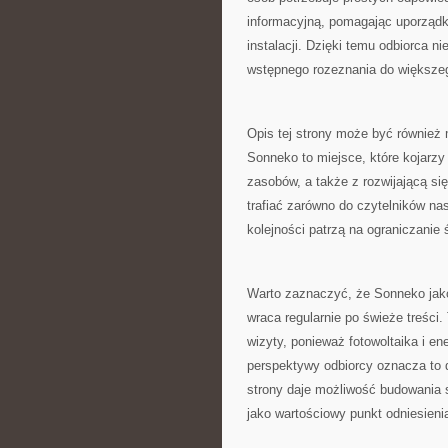
informacyjną, pomagając uporząd
instalacji. Dzięki temu odbiorca n
wstępnego rozeznania do większe
Opis tej strony może być równie
Sonneko to miejsce, które kojarz
zasobów, a także z rozwijającą si
trafiać zarówno do czytelników na
kolejności patrzą na ograniczanie
Warto zaznaczyć, że Sonneko jako
wraca regularnie po świeże treści.
wizyty, ponieważ fotowoltaika i ene
perspektywy odbiorcy oznacza to d
strony daje możliwość budowania s
jako wartościowy punkt odniesieni