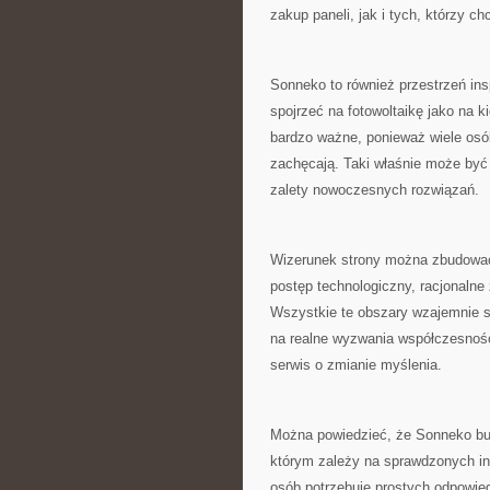
zakup paneli, jak i tych, którzy 
Sonneko to również przestrzeń ins
spojrzeć na fotowoltaikę jako na ki
bardzo ważne, ponieważ wiele osób 
zachęcają. Taki właśnie może być 
zalety nowoczesnych rozwiązań.
Wizerunek strony można zbudować 
postęp technologiczny, racjonaln
Wszystkie te obszary wzajemnie si
na realne wyzwania współczesności
serwis o zmianie myślenia.
Można powiedzieć, że Sonneko bu
którym zależy na sprawdzonych in
osób potrzebuje prostych odpowied