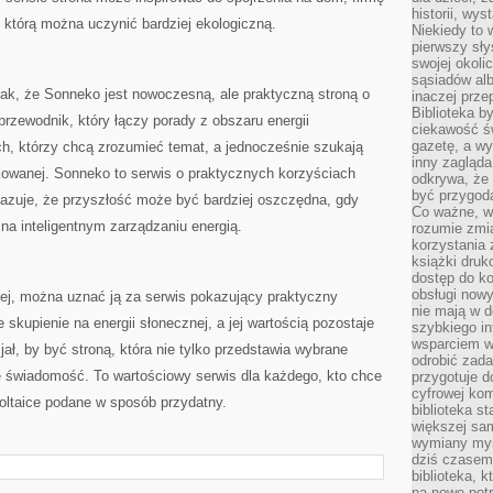
historii, wy
, którą można uczynić bardziej ekologiczną.
Niekiedy to 
pierwszy sł
swojej okoli
sąsiadów al
k, że Sonneko jest nowoczesną, ale praktyczną stroną o
inaczej prz
Biblioteka b
przewodnik, który łączy porady z obszaru energii
ciekawość św
gazetę, a wy
ch, którzy chcą zrozumieć temat, a jednocześnie szukają
inny zagląd
kowanej. Sonneko to serwis o praktycznych korzyściach
odkrywa, że 
być przygodą
okazuje, że przyszłość może być bardziej oszczędna, gdy
Co ważne, ws
 na inteligentnym zarządzaniu energią.
rozumie zmi
korzystania z
książki druk
dostęp do k
obsługi nowy
rzej, można uznać ją za serwis pokazujący praktyczny
nie mają w 
ne skupienie na energii słonecznej, a jej wartością pozostaje
szybkiego in
wsparciem w
ł, by być stroną, która nie tylko przedstawia wybrane
odrobić zad
je świadomość. To wartościowy serwis dla każdego, kto chce
przygotuje d
cyfrowej kom
woltaice podane w sposób przydatny.
biblioteka s
większej sam
wymiany myśl
dziś czasem
biblioteka, k
na nowe pot