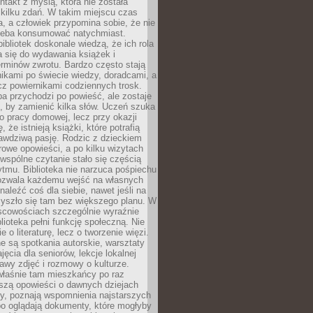
ntakt z myślą, która nie została
kilku zdań. W takim miejscu czas
a, a człowiek przypomina sobie, że nie
zeba konsumować natychmiast.
ibliotek doskonale wiedzą, że ich rola
a się do wydawania książek i
erminów zwrotu. Bardzo często stają
ikami po świecie wiedzy, doradcami, a
z powiernikami codziennych trosk.
a przychodzi po powieść, ale zostaje
j, by zamienić kilka słów. Uczeń szuka
o pracy domowej, lecz przy okazji
, że istnieją książki, które potrafią
awdziwą pasję. Rodzic z dzieckiem
rowe opowieści, a po kilku wizytach
wspólne czytanie stało się częścią
tmu. Biblioteka nie narzuca pośpiechu
 Pozwala każdemu wejść na własnych
naleźć coś dla siebie, nawet jeśli na
zyszło się tam bez większego planu. W
scowościach szczególnie wyraźnie
blioteka pełni funkcję społeczną. Nie
e o literaturę, lecz o tworzenie więzi.
 są spotkania autorskie, warsztaty
ajęcia dla seniorów, lekcje lokalnej
stawy zdjęć i rozmowy o kulturze.
właśnie tam mieszkańcy po raz
yszą opowieści o dawnych dziejach
cy, poznają wspomnienia najstarszych
bo oglądają dokumenty, które mogłyby