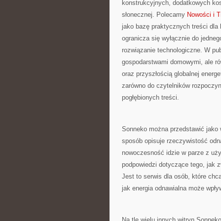
konstrukcyjnych, dodatkowych kos
słonecznej. Polecamy
Nowości i T
jako bazę praktycznych treści dla 
ogranicza się wyłącznie do jedneg
rozwiązanie technologiczne. W pub
gospodarstwami domowymi, ale ró
oraz przyszłością globalnej energe
zarówno do czytelników rozpoczyn
pogłębionych treści.
Sonneko można przedstawić jako w
sposób opisuje rzeczywistość odna
nowoczesność idzie w parze z uży
podpowiedzi dotyczące tego, jak 
Jest to serwis dla osób, które ch
jak energia odnawialna może wpły
Na tle wielu innych witryn Sonnek