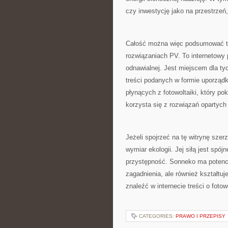
czy inwestycję jako na przestrzeń
Całość można więc podsumować ta
rozwiązaniach PV. To internetowy 
odnawialnej. Jest miejscem dla ty
treści podanych w formie uporząd
płynących z fotowoltaiki, który p
korzysta się z rozwiązań opartych
Jeżeli spojrzeć na tę witrynę sze
wymiar ekologii. Jej siłą jest spój
przystępność. Sonneko ma potencja
zagadnienia, ale również kształtu
znaleźć w internecie treści o foto
CATEGORIES:
PRAWO I PRZEPISY