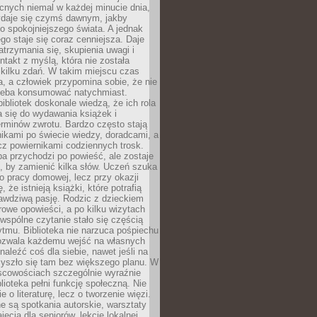
cnych niemal w każdej minucie dnia,
wydaje się czymś dawnym, jakby
 spokojniejszego świata. A jednak
ego staje się coraz cenniejsza. Daje
trzymania się, skupienia uwagi i
ntakt z myślą, która nie została
kilku zdań. W takim miejscu czas
a, a człowiek przypomina sobie, że nie
zeba konsumować natychmiast.
ibliotek doskonale wiedzą, że ich rola
a się do wydawania książek i
erminów zwrotu. Bardzo często stają
ikami po świecie wiedzy, doradcami, a
z powiernikami codziennych trosk.
a przychodzi po powieść, ale zostaje
j, by zamienić kilka słów. Uczeń szuka
o pracy domowej, lecz przy okazji
, że istnieją książki, które potrafią
awdziwą pasję. Rodzic z dzieckiem
rowe opowieści, a po kilku wizytach
wspólne czytanie stało się częścią
tmu. Biblioteka nie narzuca pośpiechu
 Pozwala każdemu wejść na własnych
naleźć coś dla siebie, nawet jeśli na
zyszło się tam bez większego planu. W
scowościach szczególnie wyraźnie
blioteka pełni funkcję społeczną. Nie
e o literaturę, lecz o tworzenie więzi.
 są spotkania autorskie, warsztaty
ajęcia dla seniorów, lekcje lokalnej