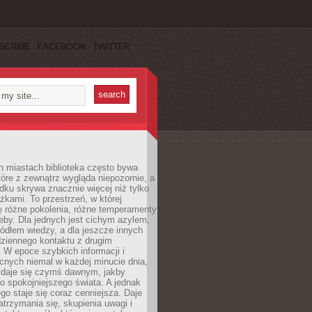
SCRIBE
FACEBOOK
TWITTER
h miastach biblioteka często bywa
óre z zewnątrz wygląda niepozornie, a
dku skrywa znacznie więcej niż tylko
ążkami. To przestrzeń, w której
ę różne pokolenia, różne temperamenty
zeby. Dla jednych jest cichym azylem,
ródłem wiedzy, a dla jeszcze innych
ziennego kontaktu z drugim
 W epoce szybkich informacji i
cnych niemal w każdej minucie dnia,
wydaje się czymś dawnym, jakby
 spokojniejszego świata. A jednak
ego staje się coraz cenniejsza. Daje
trzymania się, skupienia uwagi i