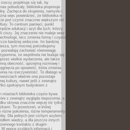
 rzeczy projektuje się tak, by
nas pobudzały, biblioteka proponuje
ikę. Zachęca do skupienia, namysłu i
na więc powiedzieć, że biblioteka w
ie jest czymś znacznie większym niż
ultury. To centrum pamięci, punkt
zędzie edukacji i azyl dla tych, którzy
li ciszy. Jej znaczenie nie maleje wraz
echnologii, lecz zmienia formę i często
szcze bardziej widoczne. Im bardziej
iesza, tym mocniej potrzebujemy
re pozwalają zachować równowagę.
rzypomina, że wspólnota nie buduje się
przez wielkie wydarzenia, ale także
enną obecność, uprzejmą rozmowę i
ęgnięcia po opowieść, która zmienia
enia na rzeczywistość. To dlatego w
owościach właśnie ona pozostaje
nej kultury, nawet jeśli z zewnątrz
tylko spokojnym budynkiem z
h miastach biblioteka często bywa
óre z zewnątrz wygląda niepozornie, a
dku skrywa znacznie więcej niż tylko
ążkami. To przestrzeń, w której
ę różne pokolenia, różne temperamenty
zeby. Dla jednych jest cichym azylem,
ródłem wiedzy, a dla jeszcze innych
ziennego kontaktu z drugim
 W epoce szybkich informacji i