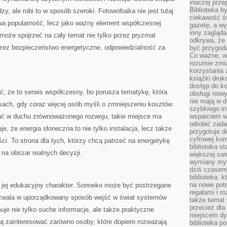
inaczej prz
Biblioteka b
, ale robi to w sposób szeroki. Fotowoltaika nie jest tutaj
ciekawość św
owa popularność, lecz jako ważny element współczesnej
gazetę, a wy
inny zagląd
 może spojrzeć na cały temat nie tylko przez pryzmat
odkrywa, że 
przez bezpieczeństwo energetyczne, odpowiedzialność za
być przygodą
Co ważne, ws
rozumie zmi
korzystania z
książki druk
dostęp do k
ć, że to serwis współczesny, bo porusza tematykę, która
obsługi nowy
nie mają w 
asach, gdy coraz więcej osób myśli o zmniejszeniu kosztów
szybkiego in
ałać w duchu zrównoważonego rozwoju, takie miejsce ma
wsparciem w
odrobić zad
, że energia słoneczna to nie tylko instalacja, lecz także
przygotuje d
cyfrowej kom
i. To strona dla tych, którzy chcą patrzeć na energetykę
biblioteka s
o na obszar realnych decyzji.
większej sam
wymiany myśl
dziś czasem
biblioteka, k
na nowe pot
st jej edukacyjny charakter. Sonneko może być postrzegane
regałami i r
zwala w uporządkowany sposób wejść w świat systemów
także temat
przecież dla
uje nie tylko suche informacje, ale także praktyczne
miejscem dy
gą zainteresować zarówno osoby, które dopiero rozważają
biblioteka p