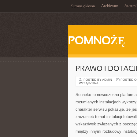
Archiwum
Austral
Strona główna
POMNOŻĘ
PRAWO I DOTACJ
POSTED BY ADMIN
POSTED ON
WYŁĄCZONA
Sonneko to nowoczesna platforma o
rozumianych instalacjach wykorzy
charakter serwisu pokazuje, że jes
zrozumieć temat instalacji fotowol
wskazówek związanych z oszczędza
między innymi rozbudowy instalacji