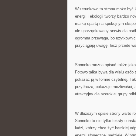
Wizerunkowo ta strona może być k
energii i ekologii tworzy bardzo
markę opartą na spokojnym eksperc
ale uporządkowany serwis dla osób
ogromna przewaga, bo użytkownicy i
przyciągają uwagę, lecz przede w
Sonneko można opisać także jako 
Fotowoltaika bywa dla wielu osób 
pokazać ją w formie czytelnej. Tak
przytłacza; pokazuje możliwości, a
atrakcyjny dla szerokiej grupy odb
W dłuższym opisie strony warto ró
Sonneko to nie tylko teksty o inst
ludzi, którzy chcą żyć bardziej od
energii słonecznej nadzieję. W ty