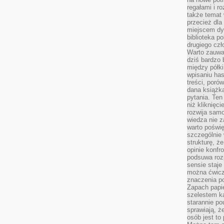
regałami i r
także temat
przecież dla
miejscem dy
biblioteka p
drugiego czł
Warto zauwa
dziś bardzo 
między półki
wpisaniu has
treści, poró
dana książk
pytania. Te
niż kliknięc
rozwija samo
wiedza nie z
warto poświę
szczególnie 
strukturę, ż
opinie konfr
podsuwa roz
sensie staje
można ćwicz
znaczenia po
Zapach papie
szelestem ka
starannie po
sprawiają, że
osób jest to