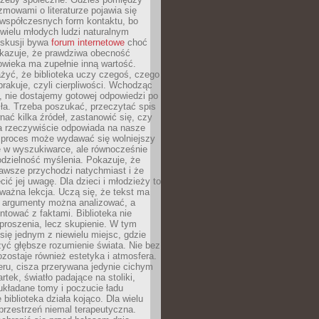
ozmowami o literaturze pojawia się
 współczesnych form kontaktu, bo
 wielu młodych ludzi naturalnym
skusji bywa
forum internetowe
choć
okazuje, że prawdziwa obecność
owieka ma zupełnie inną wartość.
żyć, że biblioteka uczy czegoś, czego
brakuje, czyli cierpliwości. Wchodząc
, nie dostajemy gotowej odpowiedzi po
ła. Trzeba poszukać, przeczytać spis
wnać kilka źródeł, zastanowić się, czy
a rzeczywiście odpowiada na nasze
n proces może wydawać się wolniejszy
ie w wyszukiwarce, ale równocześnie
dzielność myślenia. Pokazuje, że
awsze przychodzi natychmiast i że
cić jej uwagę. Dla dzieci i młodzieży to
ważna lekcja. Uczą się, że tekst ma
e argumenty można analizować, a
ontować z faktami. Biblioteka nie
proszenia, lecz skupienie. W tym
 się jednym z niewielu miejsc, gdzie
yć głębsze rozumienie świata. Nie bez
zostaje również estetyka i atmosfera.
ru, cisza przerywana jedynie cichym
rtek, światło padające na stoliki,
układane tomy i poczucie ładu
 biblioteka działa kojąco. Dla wielu
 przestrzeń niemal terapeutyczna.