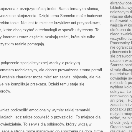
ekranów obe
biblioteka 
ojarzona z przejrzystością treści. Sama tematyka słońca,
należącym do
 nowoczesne skojarzenia. Dzięki temu Sonneko może budować
właśnie dlat
możliwość za
kim tonie. Nie jest to miejsce krzykliwe ani przypadkowe,
wejścia w ko
skrócona do 
, które chcą czytać o technologii w sposób użyteczny. To
nieco zwalni
nternetu coraz częściej szukają treści, które nie tylko
wszystko tr
Pracownicy b
szystkim realnie pomagają.
nie ogranicz
pilnowania t
się przewodn
czasem wręc
połączenie specjalistycznej wiedzy z praktyką.
Starsza osob
chwilę dłuże
tematem technicznym, ale dobrze prowadzona strona potrafi
materiałów d
i właśnie charakter może mieć ten serwis: objaśnia, ale nie
dowiaduje się
rozbudzić pr
le nie komplikuje przekazu. Dzięki temu staje się
wybiera kolo
iorców.
odkrywa, że 
domowego ry
ani presji.
zasadach i z
początku pr
wnież podkreślić emocjonalny wymiar takiej tematyki.
małych miej
alacjach, lecz także opowieść o przyszłości. To miejsce dla
widać, że bi
chodzi jedyni
powiedzialnie. To serwis dla odbiorców, którzy widzą w
Organizowane
m sensie strona może inspirować do spojrzenia na dom, firmę
dla dzieci, z