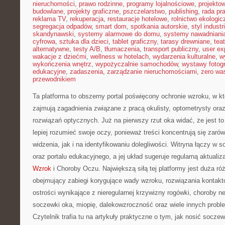
nieruchomości
,
prawo rodzinne
,
programy lojalnościowe
,
projekto
budowlane
,
projekty graficzne
,
pszczelarstwo
,
publishing
,
rada pr
reklama TV
,
rekuperacja
,
restauracje hotelowe
,
rolnictwo ekologic
segregacja odpadów
,
smart dom
,
spotkania autorskie
,
styl industr
skandynawski
,
systemy alarmowe do domu
,
systemy nawadniani
cyfrowa
,
sztuka dla dzieci
,
tablet graficzny
,
tarasy drewniane
,
tea
alternatywne
,
testy A/B
,
tłumaczenia
,
transport publiczny
,
user ex
wakacje z dziećmi
,
wellness w hotelach
,
wydarzenia kulturalne
,
w
wykończenia wnętrz
,
wypożyczalnie samochodów
,
wystawy fotogr
edukacyjne
,
zadaszenia
,
zarządzanie nieruchomościami
,
zero wa
przewodnikiem
Ta platforma to obszerny portal poświęcony ochronie wzroku, w k
zajmują zagadnienia związane z pracą okulisty, optometrysty ora
rozwiązań optycznych. Już na pierwszy rzut oka widać, że jest to 
lepiej rozumieć swoje oczy, ponieważ treści koncentrują się zar
widzenia, jak i na identyfikowaniu dolegliwości. Witryna łączy w 
oraz portalu edukacyjnego, a jej układ sugeruje regularną aktuali
Wzrok
i Choroby Oczu. Największą siłą tej platformy jest duża róż
obejmujący zabiegi korygujące wady wzroku, rozwiązania kontakt
ostrości wynikające z nieregularnej krzywizny rogówki, choroby 
soczewki oka, miopię, dalekowzroczność oraz wiele innych probl
Czytelnik trafia tu na artykuły praktyczne o tym, jak nosić soczewk