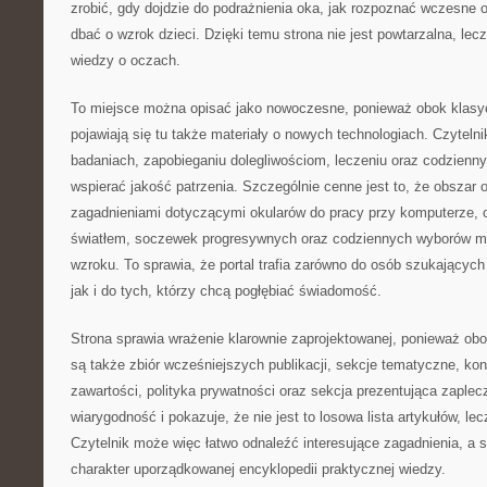
zrobić, gdy dojdzie do podrażnienia oka, jak rozpoznać wczesne 
dbać o wzrok dzieci. Dzięki temu strona nie jest powtarzalna, l
wiedzy o oczach.
To miejsce można opisać jako nowoczesne, ponieważ obok kla
pojawiają się tu także materiały o nowych technologiach. Czytelnik
badaniach, zapobieganiu dolegliwościom, leczeniu oraz codzien
wspierać jakość patrzenia. Szczególnie cenne jest to, że obszar o
zagadnieniami dotyczącymi okularów do pracy przy komputerze, 
światłem, soczewek progresywnych oraz codziennych wyborów m
wzroku. To sprawia, że portal trafia zarówno do osób szukającyc
jak i do tych, którzy chcą pogłębiać świadomość.
Strona sprawia wrażenie klarownie zaprojektowanej, ponieważ ob
są także zbiór wcześniejszych publikacji, sekcje tematyczne, kon
zawartości, polityka prywatności oraz sekcja prezentująca zaplecz
wiarygodność i pokazuje, że nie jest to losowa lista artykułów, le
Czytelnik może więc łatwo odnaleźć interesujące zagadnienia, a 
charakter uporządkowanej encyklopedii praktycznej wiedzy.