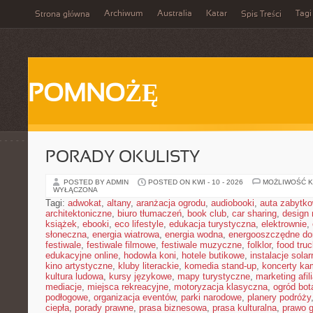
Archiwum
Australia
Katar
Tagi
Strona główna
Spis Treści
POMNOŻĘ
PORADY OKULISTY
POSTED BY ADMIN
POSTED ON KWI - 10 - 2026
MOŻLIWOŚĆ 
WYŁĄCZONA
Tagi:
adwokat
,
altany
,
aranżacja ogrodu
,
audiobooki
,
auta zabytk
architektoniczne
,
biuro tłumaczeń
,
book club
,
car sharing
,
design 
książek
,
ebooki
,
eco lifestyle
,
edukacja turystyczna
,
elektrownie
,
słoneczna
,
energia wiatrowa
,
energia wodna
,
energooszczędne d
festiwale
,
festiwale filmowe
,
festiwale muzyczne
,
folklor
,
food truc
edukacyjne online
,
hodowla koni
,
hotele butikowe
,
instalacje solar
kino artystyczne
,
kluby literackie
,
komedia stand-up
,
koncerty ka
kultura ludowa
,
kursy językowe
,
mapy turystyczne
,
marketing afil
mediacje
,
miejsca rekreacyjne
,
motoryzacja klasyczna
,
ogród bot
podłogowe
,
organizacja eventów
,
parki narodowe
,
planery podróży
ciepła
,
porady prawne
,
prasa biznesowa
,
prasa kulturalna
,
prawo 