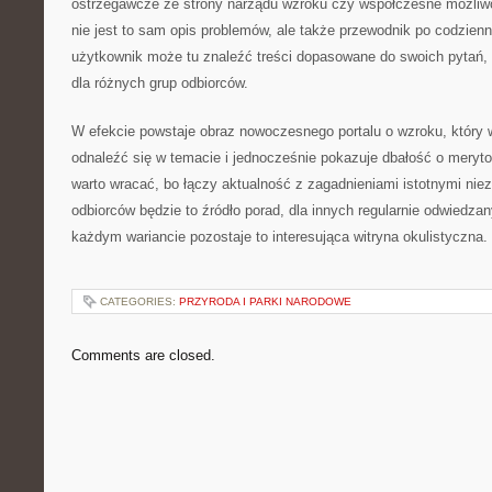
ostrzegawcze ze strony narządu wzroku czy współczesne możliwoś
nie jest to sam opis problemów, ale także przewodnik po codzie
użytkownik może tu znaleźć treści dopasowane do swoich pytań,
dla różnych grup odbiorców.
W efekcie powstaje obraz nowoczesnego portalu o wzroku, który 
odnaleźć się w temacie i jednocześnie pokazuje dbałość o meryto
warto wracać, bo łączy aktualność z zagadnieniami istotnymi niez
odbiorców będzie to źródło porad, dla innych regularnie odwiedza
każdym wariancie pozostaje to interesująca witryna okulistyczna.
CATEGORIES:
PRZYRODA I PARKI NARODOWE
Comments are closed.