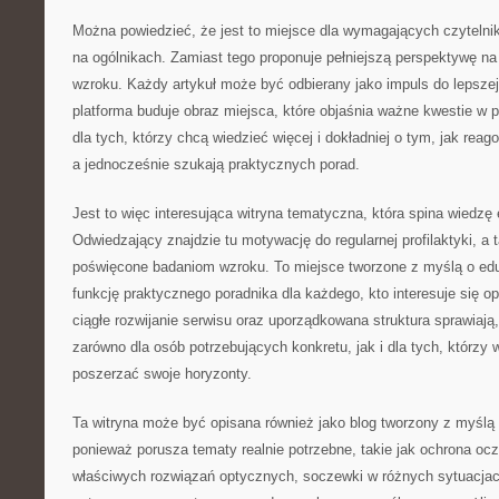
Można powiedzieć, że jest to miejsce dla wymagających czytelnik
na ogólnikach. Zamiast tego proponuje pełniejszą perspektywę n
wzroku. Każdy artykuł może być odbierany jako impuls do lepszej p
platforma buduje obraz miejsca, które objaśnia ważne kwestie w p
dla tych, którzy chcą wiedzieć więcej i dokładniej o tym, jak rea
a jednocześnie szukają praktycznych porad.
Jest to więc interesująca witryna tematyczna, która spina wiedzę
Odwiedzający znajdzie tu motywację do regularnej profilaktyki, a 
poświęcone badaniom wzroku. To miejsce tworzone z myślą o eduk
funkcję praktycznego poradnika dla każdego, kto interesuje się o
ciągłe rozwijanie serwisu oraz uporządkowana struktura sprawiają
zarówno dla osób potrzebujących konkretu, jak i dla tych, którzy
poszerzać swoje horyzonty.
Ta witryna może być opisana również jako blog tworzony z myślą
ponieważ porusza tematy realnie potrzebne, takie jak ochrona oc
właściwych rozwiązań optycznych, soczewki w różnych sytuacja