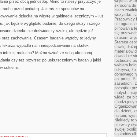
wejścia w ko
dania przez obcą jednostkę. Mimo to należy przyuczyć je
skrócona do 
 strachu przed pediatrą. Jakimś ze sposobów na
nieco zwalni
wszystko tr
otowywanie dziecka na wizytę w gabinecie leczniczym – już
Pracownicy b
, jak będzie wyglądało badanie, do czego służy i czego
nie ogranicz
pilnowania t
owane dziecko nie doświadczy szoku, ale będzie już
się przewodn
czasem wręc
ę oraz zachowania. Czasem badanie wątroby to jedyny
Starsza osob
ta u lekarza wypadła nam niespodziewanie na skutek
chwilę dłuże
materiałów d
ub infekcji malucha? Można wziąć ze sobą ukochaną
dowiaduje się
ania czy też przyrzec po uskutecznionym badaniu jakiś
rozbudzić pr
wybiera kolo
w cukierni.
odkrywa, że 
domowego ry
ani presji.
zasadach i z
początku pr
małych miej
widać, że bi
chodzi jedyni
Organizowane
dla dzieci, z
historii, wy
Niekiedy to 
pierwszy sł
swojej okoli
sąsiadów al
OTORYZACYJNYCH