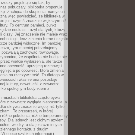
 rzeczy projektuje się tak, by
nas pobudzały, biblioteka proponuje
ikę. Zachęca do skupienia, namysłu i
na więc powiedzieć, że biblioteka w
ie jest czymś znacznie większym niż
ultury. To centrum pamięci, punkt
zędzie edukacji i azyl dla tych, którzy
li ciszy. Jej znaczenie nie maleje wraz
echnologii, lecz zmienia formę i często
szcze bardziej widoczne. Im bardziej
iesza, tym mocniej potrzebujemy
re pozwalają zachować równowagę.
rzypomina, że wspólnota nie buduje się
przez wielkie wydarzenia, ale także
enną obecność, uprzejmą rozmowę i
ęgnięcia po opowieść, która zmienia
enia na rzeczywistość. To dlatego w
owościach właśnie ona pozostaje
nej kultury, nawet jeśli z zewnątrz
tylko spokojnym budynkiem z
h miastach biblioteka często bywa
óre z zewnątrz wygląda niepozornie, a
dku skrywa znacznie więcej niż tylko
ążkami. To przestrzeń, w której
ę różne pokolenia, różne temperamenty
zeby. Dla jednych jest cichym azylem,
ródłem wiedzy, a dla jeszcze innych
ziennego kontaktu z drugim
 W epoce szybkich informacji i