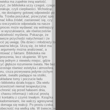
owieka ma zupełnie inną wartość.
żyć, że biblioteka uczy czegoś, czego
brakuje, czyli cierpliwości. Wchodząc
, nie dostajemy gotowej odpowiedzi po
ła. Trzeba poszukać, przeczytać spis
wnać kilka źródeł, zastanowić się, czy
a rzeczywiście odpowiada na nasze
n proces może wydawać się wolniejszy
ie w wyszukiwarce, ale równocześnie
dzielność myślenia. Pokazuje, że
awsze przychodzi natychmiast i że
cić jej uwagę. Dla dzieci i młodzieży to
ważna lekcja. Uczą się, że tekst ma
e argumenty można analizować, a
ontować z faktami. Biblioteka nie
proszenia, lecz skupienie. W tym
 się jednym z niewielu miejsc, gdzie
yć głębsze rozumienie świata. Nie bez
zostaje również estetyka i atmosfera.
ru, cisza przerywana jedynie cichym
rtek, światło padające na stoliki,
układane tomy i poczucie ładu
 biblioteka działa kojąco. Dla wielu
 przestrzeń niemal terapeutyczna.
chronić się przed hałasem dnia,
chaosu informacji i odczuć prostą
 z kontaktu z czymś trwałym. Książka
wiadomieniami, nie walczy agresywnie
 domaga się reakcji. Po prostu czeka.
obecność ma wielką siłę. W świecie, w