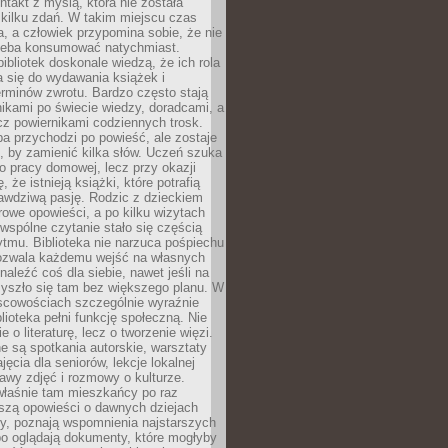
ntakt z myślą, która nie została
kilku zdań. W takim miejscu czas
a, a człowiek przypomina sobie, że nie
zeba konsumować natychmiast.
ibliotek doskonale wiedzą, że ich rola
a się do wydawania książek i
erminów zwrotu. Bardzo często stają
ikami po świecie wiedzy, doradcami, a
z powiernikami codziennych trosk.
a przychodzi po powieść, ale zostaje
j, by zamienić kilka słów. Uczeń szuka
o pracy domowej, lecz przy okazji
, że istnieją książki, które potrafią
awdziwą pasję. Rodzic z dzieckiem
rowe opowieści, a po kilku wizytach
wspólne czytanie stało się częścią
tmu. Biblioteka nie narzuca pośpiechu
 Pozwala każdemu wejść na własnych
naleźć coś dla siebie, nawet jeśli na
zyszło się tam bez większego planu. W
scowościach szczególnie wyraźnie
blioteka pełni funkcję społeczną. Nie
e o literaturę, lecz o tworzenie więzi.
 są spotkania autorskie, warsztaty
ajęcia dla seniorów, lekcje lokalnej
stawy zdjęć i rozmowy o kulturze.
właśnie tam mieszkańcy po raz
yszą opowieści o dawnych dziejach
cy, poznają wspomnienia najstarszych
bo oglądają dokumenty, które mogłyby