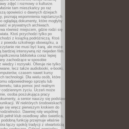
stawy zdjęć i rozmowy o kulturze.
właśnie tam mieszkańcy po raz
yszą opowieści o dawnych dziejach
cy, poznają wspomnienia najstarszych
bo oglądają dokumenty, które mogłyby
epaść w prywatnych archiwach.
ywa również miejscem, gdzie rodzi się
iata. Ktoś przychodzi tylko po
chodzi z książką podróżniczą. Ktoś
a z powodu szkolnego obowiązku, a
czytanie nie musi być karą, ale może
 bardziej intensywną niż niejeden film.
półczesna biblioteka coraz lepiej
any zachodzące w sposobie
 wiedzy i rozrywki. Oferuje nie tylko
owane, lecz także audiobooki, e-booki,
omputerów, czasem nawet kursy
ch technologii. Dla wielu osób, które
domu odpowiedniego sprzętu lub
ternetu, taka pomoc jest realnym
 codziennym życiu. Uczeń może
anie, osoba poszukująca pracy
okumenty, a senior nauczy się podstaw
unikacji. W niektórych środowiskach
taje się wręcz pierwszym krokiem do
odzielności. Dawniej rolę wspólnej
i pełnił klub osiedlowy albo świetlica,
 podobną funkcję przejmuje właśnie
tóra łączy spokój tradycji z otwartością
rzeby społeczne. Gdzieś pomiędzy