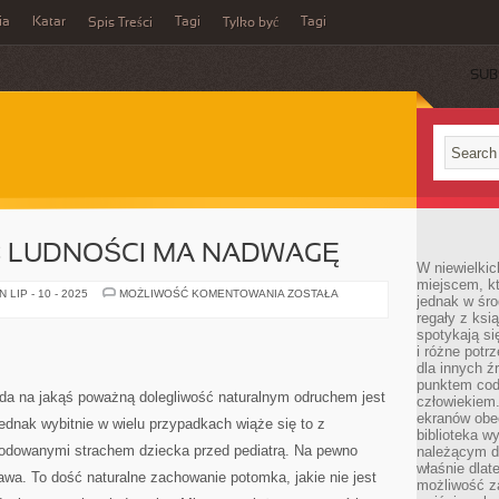
ia
Katar
Tagi
Tagi
Spis Treści
Tylko być
SUB
 LUDNOŚCI MA NADWAGĘ
W niewielkic
miejscem, kt
POKAŹNA
LIP - 10 - 2025
MOŻLIWOŚĆ KOMENTOWANIA
ZOSTAŁA
jednak w śro
CZEŚĆ
regały z ksi
LUDNOŚCI
MA
spotykają si
NADWAGĘ
i różne potr
dla innych ź
punktem cod
da na jakąś poważną dolegliwość naturalnym odruchem jest
człowiekiem.
ekranów obe
Jednak wybitnie w wielu przypadkach wiąże się to z
biblioteka 
odowanymi strachem dziecka przed pediatrą. Na pewno
należącym do
właśnie dlat
wa. To dość naturalne zachowanie potomka, jakie nie jest
możliwość za