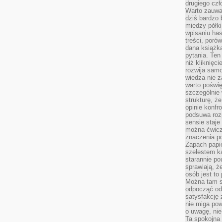
drugiego czł
Warto zauwa
dziś bardzo 
między półki
wpisaniu has
treści, poró
dana książk
pytania. Te
niż kliknięc
rozwija samo
wiedza nie z
warto poświę
szczególnie 
strukturę, ż
opinie konfr
podsuwa roz
sensie staje
można ćwicz
znaczenia po
Zapach papie
szelestem ka
starannie po
sprawiają, że
osób jest to
Można tam s
odpocząć od 
satysfakcję
nie miga po
o uwagę, nie
Ta spokojna 