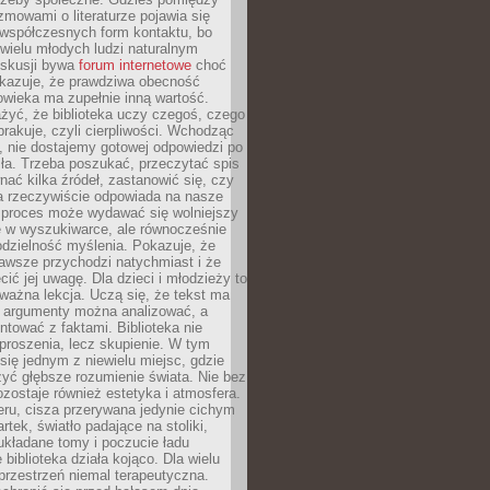
ozmowami o literaturze pojawia się
 współczesnych form kontaktu, bo
 wielu młodych ludzi naturalnym
skusji bywa
forum internetowe
choć
okazuje, że prawdziwa obecność
owieka ma zupełnie inną wartość.
żyć, że biblioteka uczy czegoś, czego
brakuje, czyli cierpliwości. Wchodząc
, nie dostajemy gotowej odpowiedzi po
ła. Trzeba poszukać, przeczytać spis
wnać kilka źródeł, zastanowić się, czy
a rzeczywiście odpowiada na nasze
n proces może wydawać się wolniejszy
ie w wyszukiwarce, ale równocześnie
dzielność myślenia. Pokazuje, że
awsze przychodzi natychmiast i że
cić jej uwagę. Dla dzieci i młodzieży to
ważna lekcja. Uczą się, że tekst ma
e argumenty można analizować, a
ontować z faktami. Biblioteka nie
proszenia, lecz skupienie. W tym
 się jednym z niewielu miejsc, gdzie
yć głębsze rozumienie świata. Nie bez
zostaje również estetyka i atmosfera.
ru, cisza przerywana jedynie cichym
rtek, światło padające na stoliki,
układane tomy i poczucie ładu
 biblioteka działa kojąco. Dla wielu
 przestrzeń niemal terapeutyczna.