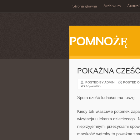
Archiwum
Austral
Strona główna
POMNOŻĘ
POKAŹNA CZEŚĆ
POSTED BY ADMIN
POSTED ON 
WYŁĄCZONA
Spora cześć ludności ma tuszę
Kiedy tak właściwie potomek zapa
wizytacja u lekarza dziecięcego. 
nieprzyjemnymi przeżyciami spow
marskość wątroby to poważna spra