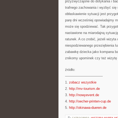
przyzwyczajone do dotykania i ba
trafnego zachowania i wyzbyć się
obłaskawienie sytuacji jest przyg
parę dni wcześniej opowiadajmy mu
może się spodziewać. Tak przygot
nastawione na miarodajną sytuacj
ratunek. A co zrobić, jeżeli wizy
niespodziewanego przeziębienia l
zabawkę dziecka jako kompana bad
znikomy upominek czy też wizytę 
źródło:
———————————
1.
zobacz wszystkie
2.
http://mv-tourism.de
3.
http://nowyevent.de
4.
http://oecher-printen-cup.de
5.
http://okinawa-dueren.de
CATEGORIES:
HISTORIA MAREK M