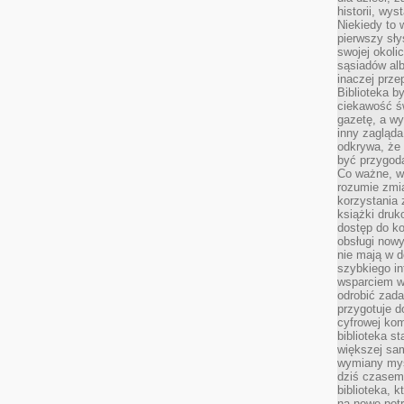
historii, wy
Niekiedy to 
pierwszy sł
swojej okoli
sąsiadów al
inaczej prz
Biblioteka b
ciekawość św
gazetę, a wy
inny zagląd
odkrywa, że 
być przygodą
Co ważne, ws
rozumie zmi
korzystania z
książki druk
dostęp do k
obsługi nowy
nie mają w 
szybkiego in
wsparciem w
odrobić zad
przygotuje d
cyfrowej kom
biblioteka s
większej sam
wymiany myśl
dziś czasem
biblioteka, k
na nowe pot