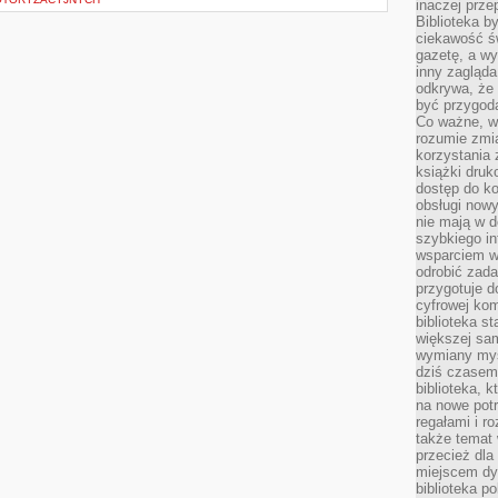
inaczej prz
Biblioteka b
ciekawość św
gazetę, a wy
inny zagląd
odkrywa, że 
być przygodą
Co ważne, ws
rozumie zmi
korzystania z
książki druk
dostęp do k
obsługi nowy
nie mają w 
szybkiego in
wsparciem w
odrobić zad
przygotuje d
cyfrowej kom
biblioteka s
większej sam
wymiany myśl
dziś czasem
biblioteka, k
na nowe pot
regałami i r
także temat
przecież dla
miejscem dy
biblioteka p