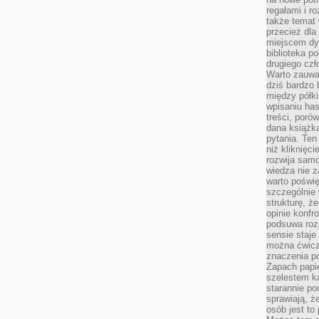
regałami i r
także temat
przecież dla
miejscem dy
biblioteka p
drugiego czł
Warto zauwa
dziś bardzo 
między półki
wpisaniu has
treści, poró
dana książk
pytania. Te
niż kliknięc
rozwija samo
wiedza nie z
warto poświę
szczególnie 
strukturę, ż
opinie konfr
podsuwa roz
sensie staje
można ćwicz
znaczenia po
Zapach papie
szelestem ka
starannie po
sprawiają, że
osób jest to