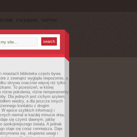
SCRIBE
FACEBOOK
TWITTER
h miastach biblioteka często bywa
óre z zewnątrz wygląda niepozornie, a
dku skrywa znacznie więcej niż tylko
ążkami. To przestrzeń, w której
ę różne pokolenia, różne temperamenty
zeby. Dla jednych jest cichym azylem,
ródłem wiedzy, a dla jeszcze innych
ziennego kontaktu z drugim
 W epoce szybkich informacji i
cnych niemal w każdej minucie dnia,
wydaje się czymś dawnym, jakby
 spokojniejszego świata. A jednak
ego staje się coraz cenniejsza. Daje
trzymania się, skupienia uwagi i