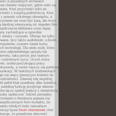
epaść w prywatnych archiwach.
ywa również miejscem, gdzie rodzi się
iata. Ktoś przychodzi tylko po
chodzi z książką podróżniczą. Ktoś
a z powodu szkolnego obowiązku, a
czytanie nie musi być karą, ale może
 bardziej intensywną niż niejeden film.
półczesna biblioteka coraz lepiej
any zachodzące w sposobie
 wiedzy i rozrywki. Oferuje nie tylko
owane, lecz także audiobooki, e-booki,
omputerów, czasem nawet kursy
ch technologii. Dla wielu osób, które
domu odpowiedniego sprzętu lub
ternetu, taka pomoc jest realnym
 codziennym życiu. Uczeń może
anie, osoba poszukująca pracy
okumenty, a senior nauczy się podstaw
unikacji. W niektórych środowiskach
taje się wręcz pierwszym krokiem do
odzielności. Dawniej rolę wspólnej
i pełnił klub osiedlowy albo świetlica,
 podobną funkcję przejmuje właśnie
tóra łączy spokój tradycji z otwartością
rzeby społeczne. Gdzieś pomiędzy
ozmowami o literaturze pojawia się
 współczesnych form kontaktu, bo
 wielu młodych ludzi naturalnym
skusji bywa
forum internetowe
choć
okazuje, że prawdziwa obecność