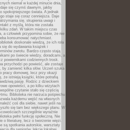
cnych niemal w każdej minucie dnia,
wydaje się czymś dawnym, jakby
 spokojniejszego świata. A jednak
ego staje się coraz cenniejsza. Daje
trzymania się, skupienia uwagi i
ntakt z myślą, która nie została
kilku zdań. W takim miejscu czas
a, a człowiek przypomina sobie, że nie
zeba konsumować natychmiast.
ibliotek doskonale wiedzą, że ich rola
a się do wydawania książek i
erminów zwrotu. Bardzo często stają
ikami po świecie wiedzy, doradcami, a
z powiernikami codziennych trosk.
a przychodzi po powieść, ale zostaje
j, by zamienić kilka słów. Uczeń szuka
o pracy domowej, lecz przy okazji
, że istnieją książki, które potrafią
awdziwą pasję. Rodzic z dzieckiem
rowe opowieści, a po kilku wizytach
wspólne czytanie stało się częścią
tmu. Biblioteka nie narzuca pośpiechu
 Pozwala każdemu wejść na własnych
naleźć coś dla siebie, nawet jeśli na
zyszło się tam bez większego planu. W
scowościach szczególnie wyraźnie
blioteka pełni funkcję społeczną. Nie
e o literaturę, lecz o tworzenie więzi.
 są spotkania autorskie, warsztaty
ajęcia dla seniorów, lekcje lokalnej