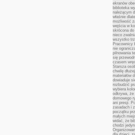
ekranów obe
biblioteka 
należącym do
właśnie dlat
możliwość za
wejścia w ko
skrócona do 
nieco zwalni
wszystko tr
Pracownicy b
nie ogranicz
pilnowania t
się przewodn
czasem wręc
Starsza osob
chwilę dłuże
materiałów d
dowiaduje się
rozbudzić pr
wybiera kolo
odkrywa, że 
domowego ry
ani presji.
zasadach i z
początku pr
małych miej
widać, że bi
chodzi jedyni
Organizowane
dla dzieci, z