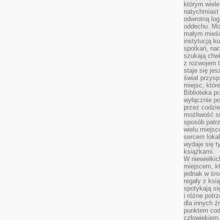
którym wiele
natychmiast 
odwrotną log
oddechu. Moż
małym mieśc
instytucją k
spotkań, nar
szukają chwi
z rozwojem t
staje się je
świat przysp
miejsc, któ
Biblioteka p
wyłącznie po
przez codzi
możliwość si
sposób patrz
wielu miejsc
sercem lokal
wydaje się 
książkami.
W niewielkic
miejscem, kt
jednak w śro
regały z ksi
spotykają si
i różne potr
dla innych ź
punktem cod
człowiekiem.