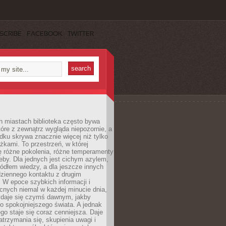
SCRIBE
FACEBOOK
TWITTER
h miastach biblioteka często bywa
óre z zewnątrz wygląda niepozornie, a
dku skrywa znacznie więcej niż tylko
ążkami. To przestrzeń, w której
ę różne pokolenia, różne temperamenty
zeby. Dla jednych jest cichym azylem,
ródłem wiedzy, a dla jeszcze innych
ziennego kontaktu z drugim
 W epoce szybkich informacji i
cnych niemal w każdej minucie dnia,
wydaje się czymś dawnym, jakby
 spokojniejszego świata. A jednak
ego staje się coraz cenniejsza. Daje
trzymania się, skupienia uwagi i