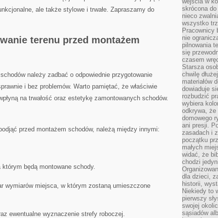
wejścia w ko
skrócona do 
nkcjonalne, ale ⁤także ‌stylowe i⁢ trwałe. Zapraszamy do
nieco zwalni
wszystko tr
Pracownicy b
nie ogranicz
wanie ​terenu przed montażem⁤
pilnowania t
się przewodn
czasem wręc
Starsza osob
chwilę dłuże
 schodów należy zadbać o ⁢odpowiednie przygotowanie
materiałów d
sprawnie i bez problemów.‍ Warto⁣ pamiętać, że ‌właściwie
dowiaduje się
rozbudzić pr
płyną na⁢ trwałość oraz​ estetykę zamontowanych ‌schodów.
wybiera kolo
odkrywa, że 
domowego ry
ani presji.
odjąć przed‍ montażem schodów,‍ należą ​między innymi:
zasadach i z
początku pr
małych miej
widać, że bi
chodzi jedyni
a którym będą ⁣montowane schody.
Organizowane
dla dzieci, z
historii, wy
r wymiarów ⁣miejsca, w którym zostaną ​umieszczone
Niekiedy to 
pierwszy sł
swojej okoli
sąsiadów al
oraz ewentualne wyznaczenie strefy roboczej.