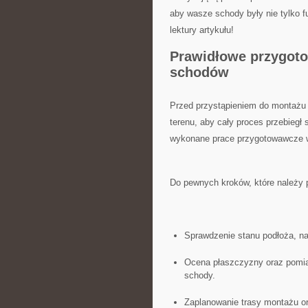
aby wasze schody‌ były nie tylko fu
lektury artykułu!
Prawidłowe ​przygoto
schodów
Przed ‍przystąpieniem do montażu
terenu, aby⁢ cały proces przebiegł 
‌wykonane prace przygotowawcze w
Do pewnych kroków, które należy p
Sprawdzenie stanu podłoża,⁤ n
Ocena płaszczyzny oraz⁢ pomia
schody.
Zaplanowanie‍ trasy ⁢montażu ‌