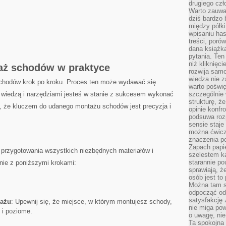
drugiego czł
Warto zauwa
dziś bardzo 
między półki
wpisaniu has
treści, poró
dana książk
pytania. Te
niż kliknięc
aż schodów​ w praktyce
rozwija samo
wiedza nie z
​schodów krok po kroku. Proces ten może wydawać się
warto poświę
 wiedzą i ‍narzędziami jesteś w stanie z sukcesem wykonać
szczególnie 
strukturę, ż
aj, że kluczem‌ do udanego montażu schodów jest precyzja i
opinie konfr
podsuwa roz
sensie staje
można ćwicz
znaczenia po
Zapach papie
 i przygotowania wszystkich niezbędnych‍ materiałów i
szelestem ka
starannie po
dnie z poniższymi krokami:
sprawiają, że
osób jest to
Można tam s
odpocząć od 
satysfakcję
tażu
: ‌Upewnij⁢ się, że miejsce, w którym montujesz‍ schody,⁣
nie miga po
 i poziome.
o uwagę, nie
Ta spokojna 