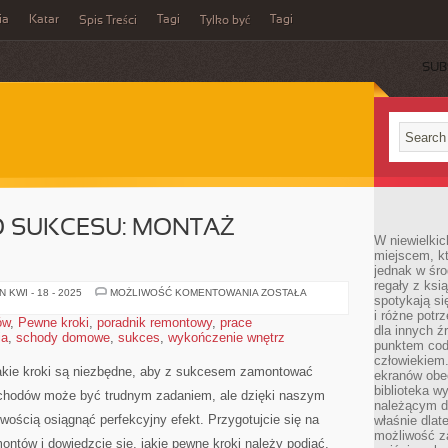
ia
Katar
Tagi
Tagi
Spis Treści
Tylko być
SUB
O SUKCESU: MONTAŻ
W niewielkic
miejscem, kt
jednak w śro
regały z ksi
PEWNE
 KWI - 18 - 2025
MOŻLIWOŚĆ KOMENTOWANIA
ZOSTAŁA
spotykają si
KROKI
DO
i różne potr
ów
,
Pewne kroki
,
poradnik remontowy
,
prace
SUKCESU:
dla innych ź
ia
,
schody domowe
,
sukces
,
wykończenie wnętrz
MONTAŻ
punktem cod
SCHODÓW
człowiekiem.
 jakie kroki ⁣są‌ niezbędne, aby ⁢z sukcesem zamontować
ekranów obe
biblioteka 
hodów może ‍być trudnym zadaniem, ale dzięki naszym ​
należącym do
ością ‍osiągnąć perfekcyjny efekt. Przygotujcie się na⁤
właśnie dlat
możliwość za
ntów i dowiedzcie się, jakie pewne kroki należy ⁣podjąć,⁤