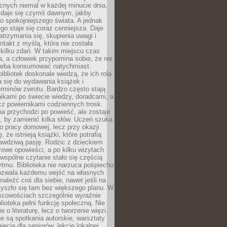
cnych niemal w każdej minucie dnia,
wydaje się czymś dawnym, jakby
 spokojniejszego świata. A jednak
ego staje się coraz cenniejsza. Daje
trzymania się, skupienia uwagi i
ntakt z myślą, która nie została
kilku zdań. W takim miejscu czas
a, a człowiek przypomina sobie, że nie
zeba konsumować natychmiast.
ibliotek doskonale wiedzą, że ich rola
a się do wydawania książek i
erminów zwrotu. Bardzo często stają
ikami po świecie wiedzy, doradcami, a
z powiernikami codziennych trosk.
a przychodzi po powieść, ale zostaje
j, by zamienić kilka słów. Uczeń szuka
o pracy domowej, lecz przy okazji
, że istnieją książki, które potrafią
awdziwą pasję. Rodzic z dzieckiem
rowe opowieści, a po kilku wizytach
wspólne czytanie stało się częścią
tmu. Biblioteka nie narzuca pośpiechu
 Pozwala każdemu wejść na własnych
naleźć coś dla siebie, nawet jeśli na
zyszło się tam bez większego planu. W
scowościach szczególnie wyraźnie
blioteka pełni funkcję społeczną. Nie
e o literaturę, lecz o tworzenie więzi.
 są spotkania autorskie, warsztaty
ajęcia dla seniorów, lekcje lokalnej