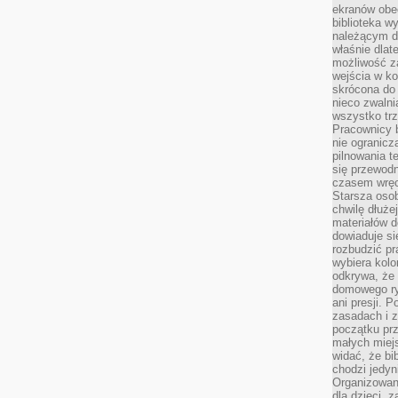
ekranów obe
biblioteka 
należącym do
właśnie dlat
możliwość za
wejścia w ko
skrócona do 
nieco zwalni
wszystko tr
Pracownicy b
nie ogranicz
pilnowania t
się przewodn
czasem wręc
Starsza osob
chwilę dłuże
materiałów d
dowiaduje się
rozbudzić pr
wybiera kolo
odkrywa, że 
domowego ry
ani presji.
zasadach i z
początku pr
małych miej
widać, że bi
chodzi jedyni
Organizowane
dla dzieci, z