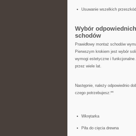
Usuwanie wszelkich przeszkód 
Wybór odpowiednich 
‍schodów
Prawidłowy montaż schodów wymaga
Pierwszym krokiem⁣ jest ​wybór sol
wymogi estetyczne i funkcjonalne.
przez wiele lat.
Następnie,⁢ należy⁤ odpowiednio 
czego potrzebujesz:**
Wkrętarka
Piła do cięcia drewna