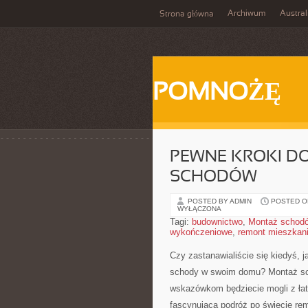
Archiwum
Austral
Strona główna
POMNOŻĘ
PEWNE KROKI D
SCHODÓW
POSTED BY ADMIN
POSTED ON
WYŁĄCZONA
Tagi:
budownictwo
,
Montaż schod
wykończeniowe
,
remont mieszkan
Czy‍ zastanawialiście się ⁤kiedyś,
schody⁤ w swoim domu? Montaż sc
wskazówkom ⁣będziecie mogli z łatw
fascynującą podróż po świecie remo