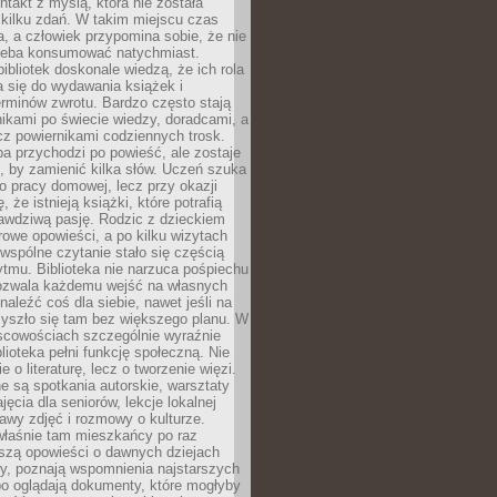
ntakt z myślą, która nie została
kilku zdań. W takim miejscu czas
a, a człowiek przypomina sobie, że nie
zeba konsumować natychmiast.
ibliotek doskonale wiedzą, że ich rola
a się do wydawania książek i
erminów zwrotu. Bardzo często stają
ikami po świecie wiedzy, doradcami, a
z powiernikami codziennych trosk.
a przychodzi po powieść, ale zostaje
j, by zamienić kilka słów. Uczeń szuka
o pracy domowej, lecz przy okazji
, że istnieją książki, które potrafią
awdziwą pasję. Rodzic z dzieckiem
rowe opowieści, a po kilku wizytach
wspólne czytanie stało się częścią
tmu. Biblioteka nie narzuca pośpiechu
 Pozwala każdemu wejść na własnych
naleźć coś dla siebie, nawet jeśli na
zyszło się tam bez większego planu. W
scowościach szczególnie wyraźnie
blioteka pełni funkcję społeczną. Nie
e o literaturę, lecz o tworzenie więzi.
 są spotkania autorskie, warsztaty
ajęcia dla seniorów, lekcje lokalnej
stawy zdjęć i rozmowy o kulturze.
właśnie tam mieszkańcy po raz
yszą opowieści o dawnych dziejach
cy, poznają wspomnienia najstarszych
bo oglądają dokumenty, które mogłyby