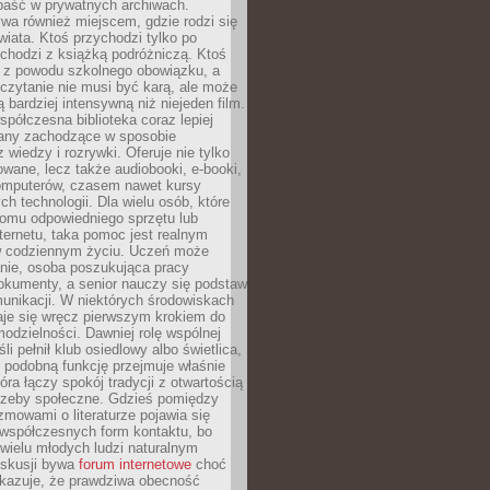
epaść w prywatnych archiwach.
ywa również miejscem, gdzie rodzi się
iata. Ktoś przychodzi tylko po
chodzi z książką podróżniczą. Ktoś
a z powodu szkolnego obowiązku, a
czytanie nie musi być karą, ale może
 bardziej intensywną niż niejeden film.
półczesna biblioteka coraz lepiej
any zachodzące w sposobie
 wiedzy i rozrywki. Oferuje nie tylko
owane, lecz także audiobooki, e-booki,
omputerów, czasem nawet kursy
ch technologii. Dla wielu osób, które
domu odpowiedniego sprzętu lub
ternetu, taka pomoc jest realnym
 codziennym życiu. Uczeń może
anie, osoba poszukująca pracy
okumenty, a senior nauczy się podstaw
unikacji. W niektórych środowiskach
taje się wręcz pierwszym krokiem do
odzielności. Dawniej rolę wspólnej
i pełnił klub osiedlowy albo świetlica,
 podobną funkcję przejmuje właśnie
tóra łączy spokój tradycji z otwartością
rzeby społeczne. Gdzieś pomiędzy
ozmowami o literaturze pojawia się
 współczesnych form kontaktu, bo
 wielu młodych ludzi naturalnym
skusji bywa
forum internetowe
choć
okazuje, że prawdziwa obecność