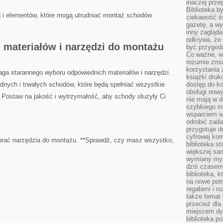
inaczej prz
Biblioteka b
i​ elementów,⁣ które mogą utrudniać montaż schodów.
ciekawość św
gazetę, a wy
inny zagląd
odkrywa, że 
materiałów i ‌narzędzi do montażu
być przygodą
Co ważne, ws
rozumie zmi
korzystania z
 starannego wyboru odpowiednich ‌materiałów i narzędzi.
książki druk
idnych i trwałych‌ schodów, które będą spełniać wszystkie
dostęp do k
obsługi nowy
 Postaw na ‍jakość i ‍wytrzymałość, aby schody służyły Ci
nie mają w 
szybkiego in
wsparciem w
odrobić zad
przygotuje d
cyfrowej kom
dobrać narzędzia do montażu. **Sprawdź, czy masz wszystko,
biblioteka s
większej sam
wymiany myśl
dziś czasem
biblioteka, k
na nowe pot
regałami i r
także temat
przecież dla
miejscem dy
biblioteka p