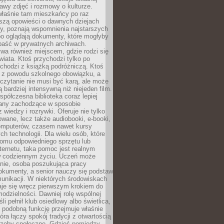
stawy zdjęć i rozmowy o kulturze.
właśnie tam mieszkańcy po raz
yszą opowieści o dawnych dziejach
cy, poznają wspomnienia najstarszych
bo oglądają dokumenty, które mogłyby
epaść w prywatnych archiwach.
ywa również miejscem, gdzie rodzi się
iata. Ktoś przychodzi tylko po
chodzi z książką podróżniczą. Ktoś
a z powodu szkolnego obowiązku, a
czytanie nie musi być karą, ale może
 bardziej intensywną niż niejeden film.
półczesna biblioteka coraz lepiej
any zachodzące w sposobie
 wiedzy i rozrywki. Oferuje nie tylko
owane, lecz także audiobooki, e-booki,
omputerów, czasem nawet kursy
ch technologii. Dla wielu osób, które
domu odpowiedniego sprzętu lub
ternetu, taka pomoc jest realnym
 codziennym życiu. Uczeń może
anie, osoba poszukująca pracy
okumenty, a senior nauczy się podstaw
unikacji. W niektórych środowiskach
taje się wręcz pierwszym krokiem do
odzielności. Dawniej rolę wspólnej
i pełnił klub osiedlowy albo świetlica,
 podobną funkcję przejmuje właśnie
tóra łączy spokój tradycji z otwartością
rzeby społeczne. Gdzieś pomiędzy