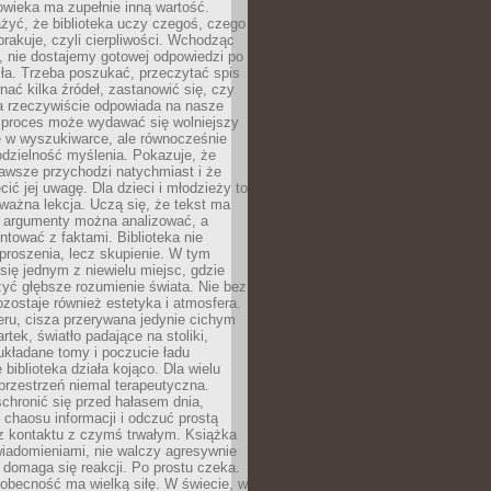
owieka ma zupełnie inną wartość.
żyć, że biblioteka uczy czegoś, czego
brakuje, czyli cierpliwości. Wchodząc
, nie dostajemy gotowej odpowiedzi po
ła. Trzeba poszukać, przeczytać spis
wnać kilka źródeł, zastanowić się, czy
a rzeczywiście odpowiada na nasze
n proces może wydawać się wolniejszy
ie w wyszukiwarce, ale równocześnie
dzielność myślenia. Pokazuje, że
awsze przychodzi natychmiast i że
cić jej uwagę. Dla dzieci i młodzieży to
ważna lekcja. Uczą się, że tekst ma
e argumenty można analizować, a
ontować z faktami. Biblioteka nie
proszenia, lecz skupienie. W tym
 się jednym z niewielu miejsc, gdzie
yć głębsze rozumienie świata. Nie bez
zostaje również estetyka i atmosfera.
ru, cisza przerywana jedynie cichym
rtek, światło padające na stoliki,
układane tomy i poczucie ładu
 biblioteka działa kojąco. Dla wielu
 przestrzeń niemal terapeutyczna.
chronić się przed hałasem dnia,
chaosu informacji i odczuć prostą
 z kontaktu z czymś trwałym. Książka
wiadomieniami, nie walczy agresywnie
 domaga się reakcji. Po prostu czeka.
obecność ma wielką siłę. W świecie, w