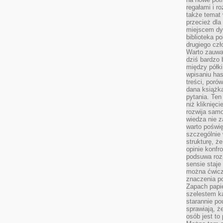
regałami i r
także temat
przecież dla
miejscem dy
biblioteka p
drugiego czł
Warto zauwa
dziś bardzo 
między półki
wpisaniu has
treści, poró
dana książk
pytania. Te
niż kliknięc
rozwija samo
wiedza nie z
warto poświę
szczególnie 
strukturę, ż
opinie konfr
podsuwa roz
sensie staje
można ćwicz
znaczenia po
Zapach papie
szelestem ka
starannie po
sprawiają, że
osób jest to