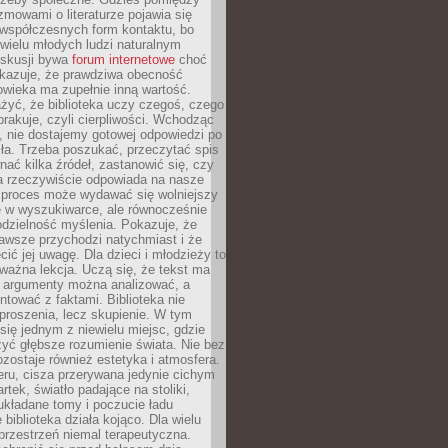
ozmowami o literaturze pojawia się
 współczesnych form kontaktu, bo
 wielu młodych ludzi naturalnym
skusji bywa
forum internetowe
choć
okazuje, że prawdziwa obecność
owieka ma zupełnie inną wartość.
żyć, że biblioteka uczy czegoś, czego
brakuje, czyli cierpliwości. Wchodząc
, nie dostajemy gotowej odpowiedzi po
ła. Trzeba poszukać, przeczytać spis
wnać kilka źródeł, zastanowić się, czy
a rzeczywiście odpowiada na nasze
n proces może wydawać się wolniejszy
ie w wyszukiwarce, ale równocześnie
dzielność myślenia. Pokazuje, że
awsze przychodzi natychmiast i że
cić jej uwagę. Dla dzieci i młodzieży to
ważna lekcja. Uczą się, że tekst ma
e argumenty można analizować, a
ontować z faktami. Biblioteka nie
proszenia, lecz skupienie. W tym
 się jednym z niewielu miejsc, gdzie
yć głębsze rozumienie świata. Nie bez
zostaje również estetyka i atmosfera.
ru, cisza przerywana jedynie cichym
rtek, światło padające na stoliki,
układane tomy i poczucie ładu
 biblioteka działa kojąco. Dla wielu
 przestrzeń niemal terapeutyczna.