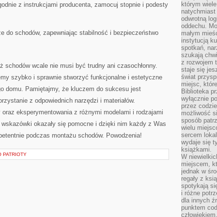
którym wiele
godnie ⁢z instrukcjami producenta, zamocuj ‍stopnie i podesty
natychmiast 
odwrotną log
oddechu. Moż
ze do ‌schodów, zapewniając stabilność i bezpieczeństwo
małym mieśc
instytucją k
spotkań, nar
szukają chwi
z rozwojem t
aż schodów wcale nie musi być trudny ani czasochłonny.
staje się je
świat przysp
y⁤ szybko i sprawnie stworzyć funkcjonalne i estetyczne
miejsc, któ
go domu. Pamiętajmy,⁣ że kluczem do sukcesu jest
Biblioteka p
wyłącznie po
zystanie​ z odpowiednich ⁤narzędzi ⁤i materiałów.
przez codzi
oraz eksperymentowania z różnymi​ modelami i rodzajami
możliwość si
sposób patrz
ze wskazówki⁣ okazały się pomocne i dzięki ⁣nim każdy z Was
wielu miejsc
sercem lokal
kompetentnie podczas montażu schodów. Powodzenia!
wydaje się 
książkami.
O PATRIOTY
W niewielkic
miejscem, kt
jednak w śro
regały z ksi
spotykają si
i różne potr
dla innych ź
punktem cod
człowiekiem.