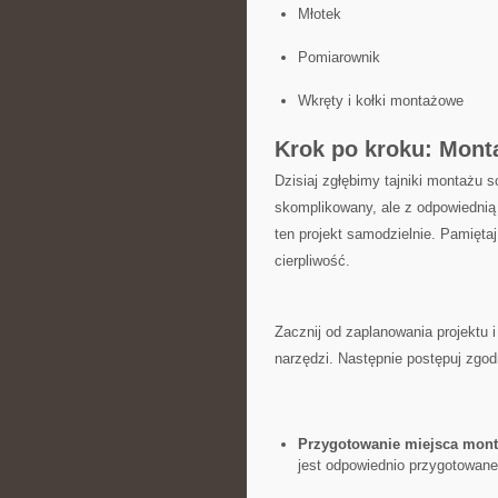
Młotek
Pomiarownik
Wkręty i kołki montażowe
Krok po kroku: Mont
Dzisiaj zgłębimy tajniki montażu 
skomplikowany, ale​ z odpowiednią
ten⁣ projekt⁢ samodzielnie. Pamięt
cierpliwość.
Zacznij od‌ zaplanowania​ projektu
narzędzi. Następnie postępuj⁣ zgo
Przygotowanie miejsca mon
jest odpowiednio przygotowane