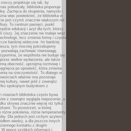
 rzeczy projektuje się tak, by
nas pobudzały, biblioteka proponuje
ikę. Zachęca do skupienia, namysłu i
na więc powiedzieć, że biblioteka w
ie jest czymś znacznie większym niż
ultury. To centrum pamięci, punkt
zędzie edukacji i azyl dla tych, którzy
li ciszy. Jej znaczenie nie maleje wraz
echnologii, lecz zmienia formę i często
szcze bardziej widoczne. Im bardziej
iesza, tym mocniej potrzebujemy
re pozwalają zachować równowagę.
rzypomina, że wspólnota nie buduje się
przez wielkie wydarzenia, ale także
enną obecność, uprzejmą rozmowę i
ęgnięcia po opowieść, która zmienia
enia na rzeczywistość. To dlatego w
owościach właśnie ona pozostaje
nej kultury, nawet jeśli z zewnątrz
tylko spokojnym budynkiem z
h miastach biblioteka często bywa
óre z zewnątrz wygląda niepozornie, a
dku skrywa znacznie więcej niż tylko
ążkami. To przestrzeń, w której
ę różne pokolenia, różne temperamenty
zeby. Dla jednych jest cichym azylem,
ródłem wiedzy, a dla jeszcze innych
ziennego kontaktu z drugim
 W epoce szybkich informacji i