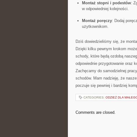
Montaż⁤ stopni i podestów
: Z
w odpowiedniej kolejności.
Montaż poręczy
: Dodaj poręc
użytkownikom.
Dziś dowiedzieliśmy się, że mont
Dzięki kilku pewnym krokom możem
schody, które ⁤będą ozdobą nasze
odpowiednie przygotowanie oraz kor
Zachęcamy do samodzielnej pracy 
⁤schodów. Mam​ nadzieję, ​że ⁤nas
poczuje się⁢ pewniej i bardziej 
CATEGORIES:
ODZIEŻ DLA MAŁEG
Comments are closed.