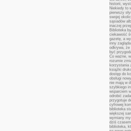
historii, wy
Niekiedy to 
pierwszy sł
swojej okoli
sąsiadów al
inaczej prz
Biblioteka b
ciekawość św
gazetę, a wy
inny zagląd
odkrywa, że 
być przygodą
Co ważne, ws
rozumie zmi
korzystania z
książki druk
dostęp do k
obsługi nowy
nie mają w 
szybkiego in
wsparciem w
odrobić zad
przygotuje d
cyfrowej kom
biblioteka s
większej sam
wymiany myśl
dziś czasem
biblioteka, k
na nowe pot