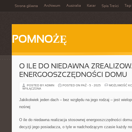
Archiwum
Australia
Katar
Tagi
Strona główna
Spis Treści
POMNOŻĘ
O ILE DO NIEDAWNA ZREALIZOW
ENERGOOSZCZĘDNOŚCI DOMU
POSTED BY ADMIN
POSTED ON PAŹ - 5 - 2025
MOŻLIWOŚĆ K
WYŁĄCZONA
Jakikolwiek jeden dach – bez względu na jego rodzaj – jest wielo
nośnej
O ile do niedawna realizacja stosownej energooszczędności domu 
decyzji jego posiadacza, o tyle w nadchodzącym czasie każdy 