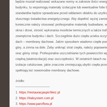
będzie musiał realizować wskazane normy w zakresie ilości energi
budynku, tu wspomogą materiały izolacyjne lub ewentualnie folie 
standardów będzie sprawdzane przed oddaniem obiektu do użytk
słusznego świadectwa energetycznego. Aby dopełnić wyżej zami
koniecznie należy stosować profesjonalne materiały budowlane,
okna i drzwi, stronić wykonania mostków termicznych a także traf
zewnętrzne budynku i dach. Szczególnie dużo ciepła ucieka ocz
dach – membrany dachowe. Jakim sposobem wiadomo ciepłe powi
góry, a zimna na dole. Żeby uniknąć strat ciepła, należy poprawni
oraz górny strop. Profesjonalne uszczelnianie tych powierzchni w
cieplną (wiatroizolacje) oraz oszczędności. W ostatnich latach n
izolacje celulozowe, jakie znacznie zmniejszają ubytki ciepła prz
spełniają też nowomodne membrany dachowe.
źródło:
———————————
1.
https://restauracjaspichlerz.pl
2.
https://italsystem.com.pl
3.
https://www.parviflora.pl