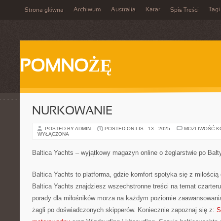
Archiwum
Australia
Katar
Tagi
Strona główna
Spis Treści
POMNOŻĘ
NURKOWANIE
POSTED BY ADMIN
POSTED ON LIS - 13 - 2025
MOŻLIWOŚĆ 
WYŁĄCZONA
Baltica Yachts – wyjątkowy magazyn online o żeglarstwie po Bałt
Baltica Yachts to platforma, gdzie komfort spotyka się z miłością
Baltica Yachts znajdziesz wszechstronne treści na temat czarteru
porady dla miłośników morza na każdym poziomie zaawansowani
żagli po doświadczonych skipperów. Koniecznie zapoznaj się z:
S