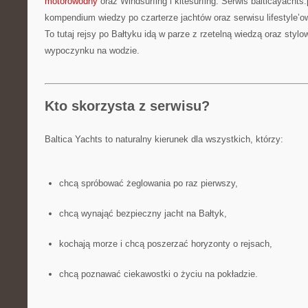
motorowodny
oraz Windsurfing i kitesurfing. Serwis balticayachts.
kompendium wiedzy po czarterze jachtów oraz serwisu lifestyle’
To tutaj rejsy po Bałtyku idą w parze z rzetelną wiedzą oraz sty
wypoczynku na wodzie.
Kto skorzysta z serwisu?
Baltica Yachts to naturalny kierunek dla wszystkich, którzy:
chcą spróbować żeglowania po raz pierwszy,
chcą wynająć bezpieczny jacht na Bałtyk,
kochają morze i chcą poszerzać horyzonty o rejsach,
chcą poznawać ciekawostki o życiu na pokładzie.