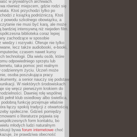
epaść w prywatnych archiwach.
ywa również miejscem, gdzie rodzi się
iata. Ktoś przychodzi tylko po
chodzi z książką podróżniczą. Ktoś
a z powodu szkolnego obowiązku, a
czytanie nie musi być karą, ale może
 bardziej intensywną niż niejeden film.
półczesna biblioteka coraz lepiej
any zachodzące w sposobie
 wiedzy i rozrywki. Oferuje nie tylko
owane, lecz także audiobooki, e-booki,
omputerów, czasem nawet kursy
ch technologii. Dla wielu osób, które
domu odpowiedniego sprzętu lub
ternetu, taka pomoc jest realnym
 codziennym życiu. Uczeń może
anie, osoba poszukująca pracy
okumenty, a senior nauczy się podstaw
unikacji. W niektórych środowiskach
taje się wręcz pierwszym krokiem do
odzielności. Dawniej rolę wspólnej
i pełnił klub osiedlowy albo świetlica,
 podobną funkcję przejmuje właśnie
tóra łączy spokój tradycji z otwartością
rzeby społeczne. Gdzieś pomiędzy
ozmowami o literaturze pojawia się
 współczesnych form kontaktu, bo
 wielu młodych ludzi naturalnym
skusji bywa
forum internetowe
choć
okazuje, że prawdziwa obecność