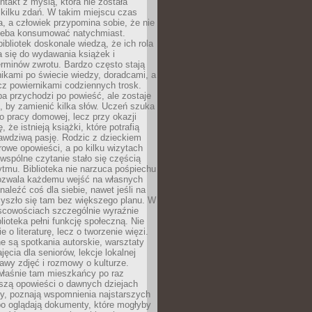
ntakt z myślą, która nie została
kilku zdań. W takim miejscu czas
a, a człowiek przypomina sobie, że nie
zeba konsumować natychmiast.
ibliotek doskonale wiedzą, że ich rola
a się do wydawania książek i
erminów zwrotu. Bardzo często stają
ikami po świecie wiedzy, doradcami, a
z powiernikami codziennych trosk.
a przychodzi po powieść, ale zostaje
j, by zamienić kilka słów. Uczeń szuka
o pracy domowej, lecz przy okazji
, że istnieją książki, które potrafią
awdziwą pasję. Rodzic z dzieckiem
rowe opowieści, a po kilku wizytach
wspólne czytanie stało się częścią
tmu. Biblioteka nie narzuca pośpiechu
 Pozwala każdemu wejść na własnych
naleźć coś dla siebie, nawet jeśli na
zyszło się tam bez większego planu. W
scowościach szczególnie wyraźnie
blioteka pełni funkcję społeczną. Nie
e o literaturę, lecz o tworzenie więzi.
 są spotkania autorskie, warsztaty
ajęcia dla seniorów, lekcje lokalnej
stawy zdjęć i rozmowy o kulturze.
właśnie tam mieszkańcy po raz
yszą opowieści o dawnych dziejach
cy, poznają wspomnienia najstarszych
bo oglądają dokumenty, które mogłyby