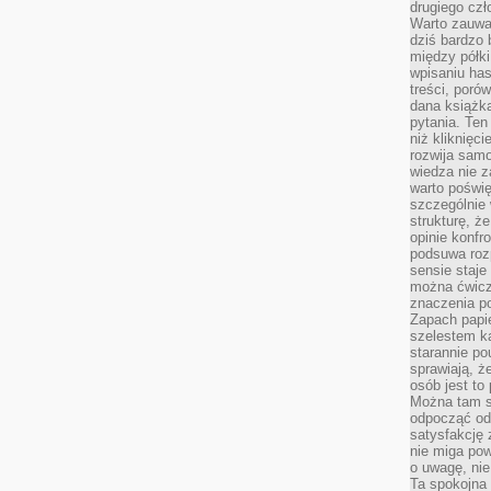
drugiego czł
Warto zauwa
dziś bardzo 
między półki
wpisaniu has
treści, poró
dana książk
pytania. Te
niż kliknięc
rozwija samo
wiedza nie z
warto poświę
szczególnie 
strukturę, ż
opinie konfr
podsuwa roz
sensie staje
można ćwicz
znaczenia po
Zapach papie
szelestem ka
starannie po
sprawiają, że
osób jest to
Można tam s
odpocząć od 
satysfakcję
nie miga po
o uwagę, nie
Ta spokojna 