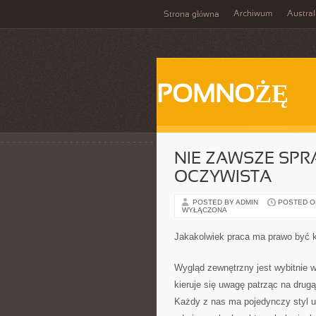
Archiwum
Austral
Strona główna
POMNOŻĘ
NIE ZAWSZE SPR
OCZYWISTA
POSTED BY ADMIN
POSTED ON 
WYŁĄCZONA
Jakakolwiek praca ma prawo być kł
Wygląd zewnętrzny jest wybitnie 
kieruje się uwagę patrząc na drugą
Każdy z nas ma pojedynczy styl ub