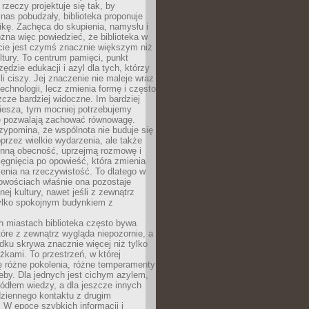
 rzeczy projektuje się tak, by
nas pobudzały, biblioteka proponuje
ikę. Zachęca do skupienia, namysłu i
na więc powiedzieć, że biblioteka w
ie jest czymś znacznie większym niż
ultury. To centrum pamięci, punkt
zędzie edukacji i azyl dla tych, którzy
li ciszy. Jej znaczenie nie maleje wraz
echnologii, lecz zmienia formę i często
szcze bardziej widoczne. Im bardziej
iesza, tym mocniej potrzebujemy
re pozwalają zachować równowagę.
rzypomina, że wspólnota nie buduje się
przez wielkie wydarzenia, ale także
enną obecność, uprzejmą rozmowę i
ęgnięcia po opowieść, która zmienia
enia na rzeczywistość. To dlatego w
owościach właśnie ona pozostaje
nej kultury, nawet jeśli z zewnątrz
tylko spokojnym budynkiem z
h miastach biblioteka często bywa
óre z zewnątrz wygląda niepozornie, a
dku skrywa znacznie więcej niż tylko
ążkami. To przestrzeń, w której
ę różne pokolenia, różne temperamenty
zeby. Dla jednych jest cichym azylem,
ródłem wiedzy, a dla jeszcze innych
ziennego kontaktu z drugim
 W epoce szybkich informacji i