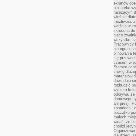
ekranów obe
biblioteka 
należącym do
właśnie dlat
możliwość za
wejścia w ko
skrócona do 
nieco zwalni
wszystko tr
Pracownicy b
nie ogranicz
pilnowania t
się przewodn
czasem wręc
Starsza osob
chwilę dłuże
materiałów d
dowiaduje się
rozbudzić pr
wybiera kolo
odkrywa, że 
domowego ry
ani presji.
zasadach i z
początku pr
małych miej
widać, że bi
chodzi jedyni
Organizowane
dla dzieci, z