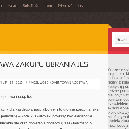
ia
Katar
Tagi
Tagi
Spis Treści
Tylko być
SUB
AWA ZAKUPU UBRANIA JEST
W niewielkic
miejscem, kt
jednak w śro
regały z ksi
NIE
LIP - 14 - 2025
MOŻLIWOŚĆ KOMENTOWANIA
ZOSTAŁA
ZAWSZE
spotykają si
SPRAWA
i różne potr
ZAKUPU
dla innych ź
UBRANIA
opotliwa i uciążliwa
JEST
punktem cod
OCZYWISTA
człowiekiem.
ekranów obe
ważny dla każdego z nas, albowiem to główna rzecz na jaką
biblioteka 
 jednostkę – koraliki swarovski powinny być eleganckie.
należącym do
właśnie dlat
ierania się oraz dobierania dodatków, zaświadcza to o
możliwość za