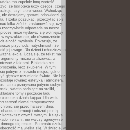
owieka ma zupełnie inną wartość.
żyć, że biblioteka uczy czegoś, czego
brakuje, czyli cierpliwości. Wchodząc
, nie dostajemy gotowej odpowiedzi po
ła. Trzeba poszukać, przeczytać spis
wnać kilka źródeł, zastanowić się, czy
a rzeczywiście odpowiada na nasze
n proces może wydawać się wolniejszy
ie w wyszukiwarce, ale równocześnie
dzielność myślenia. Pokazuje, że
awsze przychodzi natychmiast i że
cić jej uwagę. Dla dzieci i młodzieży to
ważna lekcja. Uczą się, że tekst ma
e argumenty można analizować, a
ontować z faktami. Biblioteka nie
proszenia, lecz skupienie. W tym
 się jednym z niewielu miejsc, gdzie
yć głębsze rozumienie świata. Nie bez
zostaje również estetyka i atmosfera.
ru, cisza przerywana jedynie cichym
rtek, światło padające na stoliki,
układane tomy i poczucie ładu
 biblioteka działa kojąco. Dla wielu
 przestrzeń niemal terapeutyczna.
chronić się przed hałasem dnia,
chaosu informacji i odczuć prostą
 z kontaktu z czymś trwałym. Książka
wiadomieniami, nie walczy agresywnie
 domaga się reakcji. Po prostu czeka.
obecność ma wielką siłę. W świecie, w