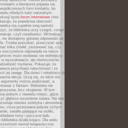
ozmowami o literaturze pojawia się
 współczesnych form kontaktu, bo
 wielu młodych ludzi naturalnym
skusji bywa
forum internetowe
choć
okazuje, że prawdziwa obecność
owieka ma zupełnie inną wartość.
żyć, że biblioteka uczy czegoś, czego
brakuje, czyli cierpliwości. Wchodząc
, nie dostajemy gotowej odpowiedzi po
ła. Trzeba poszukać, przeczytać spis
wnać kilka źródeł, zastanowić się, czy
a rzeczywiście odpowiada na nasze
n proces może wydawać się wolniejszy
ie w wyszukiwarce, ale równocześnie
dzielność myślenia. Pokazuje, że
awsze przychodzi natychmiast i że
cić jej uwagę. Dla dzieci i młodzieży to
ważna lekcja. Uczą się, że tekst ma
e argumenty można analizować, a
ontować z faktami. Biblioteka nie
proszenia, lecz skupienie. W tym
 się jednym z niewielu miejsc, gdzie
yć głębsze rozumienie świata. Nie bez
zostaje również estetyka i atmosfera.
ru, cisza przerywana jedynie cichym
rtek, światło padające na stoliki,
układane tomy i poczucie ładu
 biblioteka działa kojąco. Dla wielu
 przestrzeń niemal terapeutyczna.