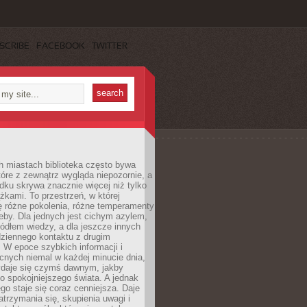
SCRIBE
FACEBOOK
TWITTER
h miastach biblioteka często bywa
óre z zewnątrz wygląda niepozornie, a
dku skrywa znacznie więcej niż tylko
ążkami. To przestrzeń, w której
ę różne pokolenia, różne temperamenty
zeby. Dla jednych jest cichym azylem,
ródłem wiedzy, a dla jeszcze innych
ziennego kontaktu z drugim
 W epoce szybkich informacji i
cnych niemal w każdej minucie dnia,
wydaje się czymś dawnym, jakby
 spokojniejszego świata. A jednak
ego staje się coraz cenniejsza. Daje
trzymania się, skupienia uwagi i