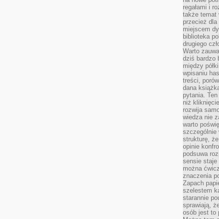
regałami i r
także temat
przecież dla
miejscem dy
biblioteka p
drugiego czł
Warto zauwa
dziś bardzo 
między półki
wpisaniu has
treści, poró
dana książk
pytania. Te
niż kliknięc
rozwija samo
wiedza nie z
warto poświę
szczególnie 
strukturę, ż
opinie konfr
podsuwa roz
sensie staje
można ćwicz
znaczenia po
Zapach papie
szelestem ka
starannie po
sprawiają, że
osób jest to