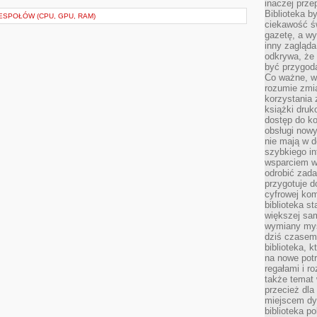
inaczej prz
Biblioteka b
SPOŁÓW (CPU, GPU, RAM)
ciekawość św
gazetę, a wy
inny zagląd
odkrywa, że 
być przygodą
Co ważne, ws
rozumie zmi
korzystania z
książki druk
dostęp do k
obsługi nowy
nie mają w 
szybkiego in
wsparciem w
odrobić zad
przygotuje d
cyfrowej kom
biblioteka s
większej sam
wymiany myśl
dziś czasem
biblioteka, k
na nowe pot
regałami i r
także temat
przecież dla
miejscem dy
biblioteka p