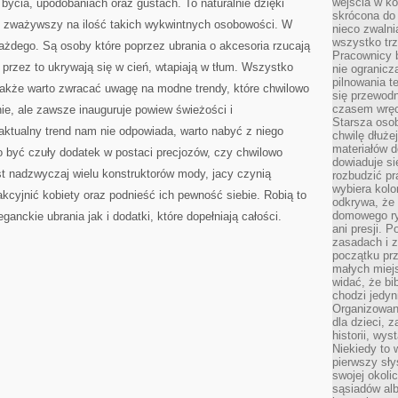
wejścia w ko
bycia, upodobaniach oraz gustach. To naturalnie dzięki
skrócona do 
y, zważywszy na ilość takich wykwintnych osobowości. W
nieco zwalni
wszystko tr
 każdego. Są osoby które poprzez ubrania o akcesoria rzucają
Pracownicy b
e przez to ukrywają się w cień, wtapiają w tłum. Wszystko
nie ogranicz
pilnowania t
dnakże warto zwracać uwagę na modne trendy, które chwilowo
się przewodn
czasem wręc
ie, ale zawsze inauguruje powiew świeżości i
Starsza osob
 aktualny trend nam nie odpowiada, warto nabyć z niego
chwilę dłuże
materiałów d
o być czuły dodatek w postaci precjozów, czy chwilowo
dowiaduje się
st nadzwyczaj wielu konstruktorów mody, jacy czynią
rozbudzić pr
wybiera kolo
akcyjnić kobiety oraz podnieść ich pewność siebie. Robią to
odkrywa, że 
domowego ry
ganckie ubrania jak i dodatki, które dopełniają całości.
ani presji.
zasadach i z
początku pr
małych miej
widać, że bi
chodzi jedyni
Organizowane
dla dzieci, z
historii, wy
Niekiedy to 
pierwszy sł
swojej okoli
sąsiadów al