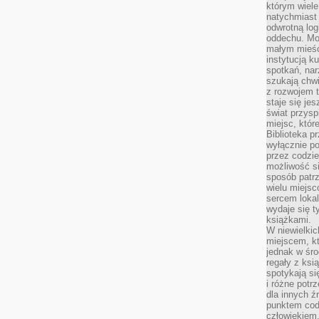
którym wiele
natychmiast 
odwrotną log
oddechu. Moż
małym mieśc
instytucją k
spotkań, nar
szukają chwi
z rozwojem t
staje się je
świat przysp
miejsc, któ
Biblioteka p
wyłącznie po
przez codzi
możliwość si
sposób patrz
wielu miejsc
sercem lokal
wydaje się 
książkami.
W niewielkic
miejscem, kt
jednak w śro
regały z ksi
spotykają si
i różne potr
dla innych ź
punktem cod
człowiekiem.