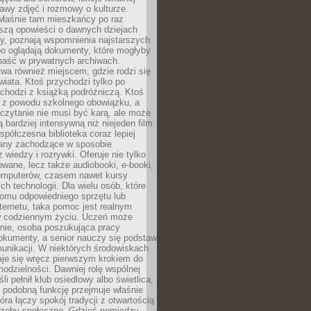
stawy zdjęć i rozmowy o kulturze.
właśnie tam mieszkańcy po raz
yszą opowieści o dawnych dziejach
cy, poznają wspomnienia najstarszych
bo oglądają dokumenty, które mogłyby
epaść w prywatnych archiwach.
ywa również miejscem, gdzie rodzi się
iata. Ktoś przychodzi tylko po
chodzi z książką podróżniczą. Ktoś
a z powodu szkolnego obowiązku, a
czytanie nie musi być karą, ale może
 bardziej intensywną niż niejeden film.
półczesna biblioteka coraz lepiej
any zachodzące w sposobie
 wiedzy i rozrywki. Oferuje nie tylko
owane, lecz także audiobooki, e-booki,
omputerów, czasem nawet kursy
ch technologii. Dla wielu osób, które
domu odpowiedniego sprzętu lub
ternetu, taka pomoc jest realnym
 codziennym życiu. Uczeń może
anie, osoba poszukująca pracy
okumenty, a senior nauczy się podstaw
unikacji. W niektórych środowiskach
taje się wręcz pierwszym krokiem do
odzielności. Dawniej rolę wspólnej
i pełnił klub osiedlowy albo świetlica,
 podobną funkcję przejmuje właśnie
tóra łączy spokój tradycji z otwartością
rzeby społeczne. Gdzieś pomiędzy