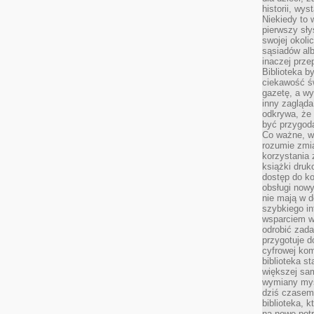
historii, wy
Niekiedy to 
pierwszy sł
swojej okoli
sąsiadów al
inaczej prz
Biblioteka b
ciekawość św
gazetę, a wy
inny zagląd
odkrywa, że 
być przygodą
Co ważne, ws
rozumie zmi
korzystania z
książki druk
dostęp do k
obsługi nowy
nie mają w 
szybkiego in
wsparciem w
odrobić zad
przygotuje d
cyfrowej kom
biblioteka s
większej sam
wymiany myśl
dziś czasem
biblioteka, k
na nowe pot