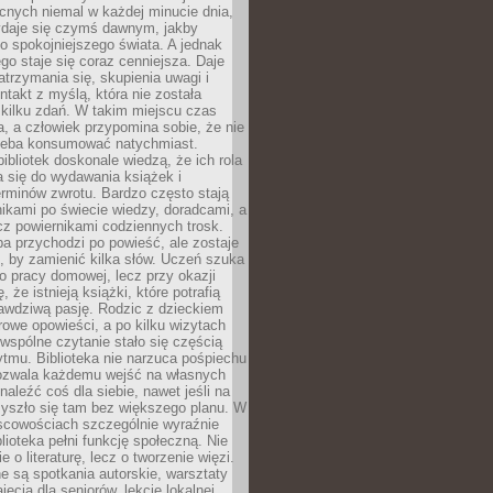
cnych niemal w każdej minucie dnia,
wydaje się czymś dawnym, jakby
 spokojniejszego świata. A jednak
ego staje się coraz cenniejsza. Daje
trzymania się, skupienia uwagi i
ntakt z myślą, która nie została
kilku zdań. W takim miejscu czas
a, a człowiek przypomina sobie, że nie
zeba konsumować natychmiast.
ibliotek doskonale wiedzą, że ich rola
a się do wydawania książek i
erminów zwrotu. Bardzo często stają
ikami po świecie wiedzy, doradcami, a
z powiernikami codziennych trosk.
a przychodzi po powieść, ale zostaje
j, by zamienić kilka słów. Uczeń szuka
o pracy domowej, lecz przy okazji
, że istnieją książki, które potrafią
awdziwą pasję. Rodzic z dzieckiem
rowe opowieści, a po kilku wizytach
wspólne czytanie stało się częścią
tmu. Biblioteka nie narzuca pośpiechu
 Pozwala każdemu wejść na własnych
naleźć coś dla siebie, nawet jeśli na
zyszło się tam bez większego planu. W
scowościach szczególnie wyraźnie
blioteka pełni funkcję społeczną. Nie
e o literaturę, lecz o tworzenie więzi.
 są spotkania autorskie, warsztaty
ajęcia dla seniorów, lekcje lokalnej