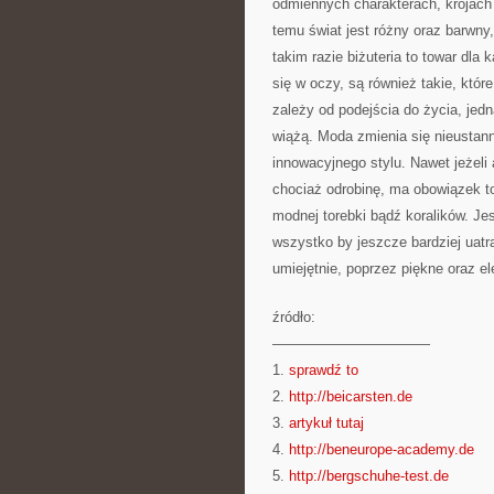
odmiennych charakterach, krojach 
temu świat jest różny oraz barwn
takim razie biżuteria to towar dla
się w oczy, są również takie, któr
zależy od podejścia do życia, je
wiążą. Moda zmienia się nieustann
innowacyjnego stylu. Nawet jeżeli
chociaż odrobinę, ma obowiązek t
modnej torebki bądź koralików. Je
wszystko by jeszcze bardziej uatr
umiejętnie, poprzez piękne oraz ele
źródło:
———————————
1.
sprawdź to
2.
http://beicarsten.de
3.
artykuł tutaj
4.
http://beneurope-academy.de
5.
http://bergschuhe-test.de