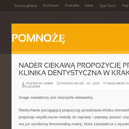
Archiwum
Australia
Katar
Tagi
Strona główna
Spis Treści
POMNOŻĘ
NADER CIEKAWĄ PROPOZYCJĘ P
KLINIKA DENTYSTYCZNA W KRA
POSTED BY ADMIN
POSTED ON SIE - 15 - 2025
MOŻLIWOŚĆ 
WYŁĄCZONA
Image zewnętrzny jest niezwykle relewantny
Niesłychanie pociągającą propozycję przedstawia klinika stomato
proponuje współczesne metody do naprawy i poprawy postaci uzębie
ma już wyrobioną fenomenalną markę, która zaświadcza o wysokie