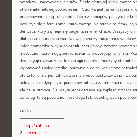
świadczy i zadowolenia klientów. Z całą ofertą tej kliniki można s
stronie internetowej pod adresem
. Stronka jest jasna i czytelna,
proponowane usługi, obejrzeć zdjęcia z zabiegów, poczytać o kon
posłużyć się z formularza kontaktowego. Na stronie tej firmy, są
dentyści, który zajmują się pacjentami w tej klinice. Wszyscy on
dlatego że są respektowani w swojej branży, mają mnóstwo doświ
jeden stomatolog w tym położeniu zatrudniony, zawsze poszerza 
medyczne, które mogą pomóc rozwinąć propozycję tej kliniki. Poz
dyspozycji najświeższej technologii sprzęty i maszyny stomatolo
wykonywać zabiegi prędko, sprawnie a co najważniejsze bezboleśn
oferta tej kliniki jest tak lubiana i tyle osób postanawia się na sko
usług jest do dyspozycji pacjentów, od razu zatem można się z n
się na jej stronkę. Na wizytę jednak trzeba się zapisać z znacz
że usługi te są popularne i jest długa lista oczekujących pacjent
źródło:
———————————
1.
http://rulife.eu
2.
zapoznaj się