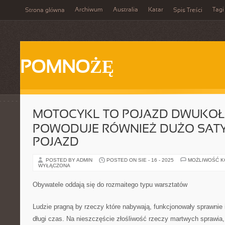
Archiwum
Australia
Katar
Tagi
Strona główna
Spis Treści
POMNOŻĘ
MOTOCYKL TO POJAZD DWUKO
POWODUJE RÓWNIEŻ DUŻO SATY
POJAZD
POSTED BY ADMIN
POSTED ON SIE - 16 - 2025
MOŻLIWOŚĆ 
WYŁĄCZONA
Obywatele oddają się do rozmaitego typu warsztatów
Ludzie pragną by rzeczy które nabywają, funkcjonowały sprawnie 
długi czas. Na nieszczęście złośliwość rzeczy martwych sprawia,