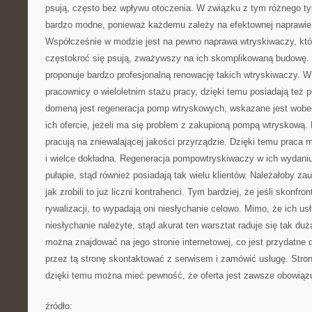
psują, często bez wpływu otoczenia. W związku z tym różnego typ
bardzo modne, ponieważ każdemu zależy na efektownej naprawie i
Współcześnie w modzie jest na pewno naprawa wtryskiwaczy, któ
częstokroć się psują, zważywszy na ich skomplikowaną budowę. Is
proponuje bardzo profesjonalną renowację takich wtryskiwaczy. W
pracownicy o wieloletnim stażu pracy, dzięki temu posiadają też
domeną jest regeneracja pomp wtryskowych, wskazane jest wobec 
ich ofercie, jeżeli ma się problem z zakupioną pompą wtryskową.
pracują na zniewalającej jakości przyrządzie. Dzięki temu praca m
i wielce dokładna. Regeneracja pompowtryskiwaczy w ich wydani
pułapie, stąd również posiadają tak wielu klientów. Należałoby za
jak zrobili to już liczni kontrahenci. Tym bardziej, że jeśli skonfron
rywalizacji, to wypadają oni niesłychanie celowo. Mimo, że ich usł
niesłychanie należyte, stąd akurat ten warsztat raduje się tak du
można znajdować na jego stronie internetowej, co jest przydatne
przez tą stronę skontaktować z serwisem i zamówić usługę. Stron
dzięki temu można mieć pewność, że oferta jest zawsze obowiąz
źródło: