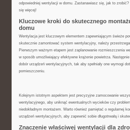
odpowiedniej wentylacji w domu. Zastanawiasz się, jak to zrobić?
się więcej!
Kluczowe kroki⁣ do skutecznego ‍montażu
domu
Wentylacja jest ‌kluczowym elementem zapewniającym świeże pow
skutecznie zamontować​ system wentylacyjny, należy przestrzegać
Pierwszym ważnym etapem jest ⁢zaplanowanie rozmieszczenia​ we
w sposób umożliwiający ⁢efektywne krążenie powietrza.‌ Następni
dobór‌ urządzeń ​wentylacyjnych, tak aby spełniały one wymogi d
pomieszczeniu.⁣
Kolejnym istotnym aspektem jest precyzyjne zamocowanie wszys
wentylacyjnego,⁤ aby uniknąć ewentualnych wycieków czy probl
niedokładnym montażem. Warto również pamiętać o ‍regularnej ⁤ko
urządzeń wentylacyjnych, ​aby zapewnić sobie długotrwałą⁢ i skut
Znaczenie‌ właściwej wentylacji⁢ dla zdr