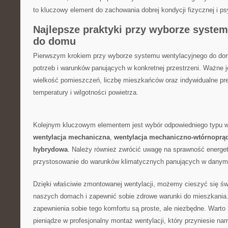
to kluczowy element do ⁢zachowania dobrej kondycji fizycznej i ps
Najlepsze praktyki przy ‍wyborze syste
do domu
Pierwszym⁢ krokiem przy wyborze systemu wentylacyjnego do ⁢dom
potrzeb i warunków panujących w konkretnej przestrzeni. Ważne 
wielkość⁢ pomieszczeń, liczbę mieszkańców oraz indywidualne pr
temperatury​ i wilgotności powietrza.
Kolejnym kluczowym elementem jest wybór odpowiedniego typu went
wentylacja mechaniczna
,
wentylacja mechaniczno-wtórnoprą
hybrydowa
. Należy również zwrócić ⁢uwagę na sprawność energe
przystosowanie do warunków klimatycznych panujących w danym 
Dzięki właściwie zmontowanej ⁣wentylacji, możemy cieszyć się świ
naszych domach i zapewnić sobie zdrowe warunki‌ do mieszkania.
zapewnienia sobie ‍tego komfortu są proste, ale niezbędne.‌ Warto 
pieniądze w profesjonalny montaż wentylacji,‍ który przyniesie nam⁢