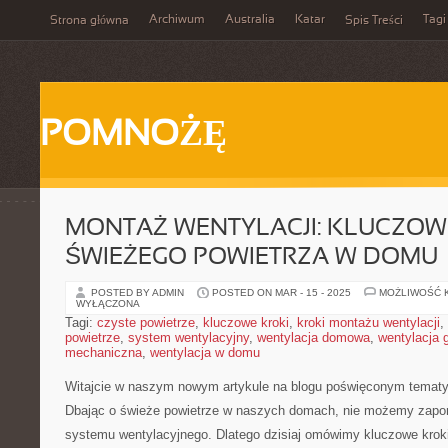
Archiwum
Australia
Katar
Tagi
Strona główna
Spis Treści
POMNOŻĘ
MONTAŻ WENTYLACJI: KLUCZOW
ŚWIEŻEGO POWIETRZA W DOMU
POSTED BY ADMIN
POSTED ON MAR - 15 - 2025
MOŻLIWOŚĆ 
WYŁĄCZONA
Tagi:
czyste powietrze
,
kluczowe kroki
,
kroki montażu wentylacji
,
powietrze
,
system wentylacyjny
,
wentylacja domowa
,
wentylacja 
mechaniczna
,
wentylacja w domu
Witajcie w naszym nowym artykule na⁤ blogu poświęconym tematy
Dbając o świeże powietrze w naszych domach, nie możemy zapomin
systemu wentylacyjnego. Dlatego dzisiaj ​omówimy ⁣kluczowe kroki