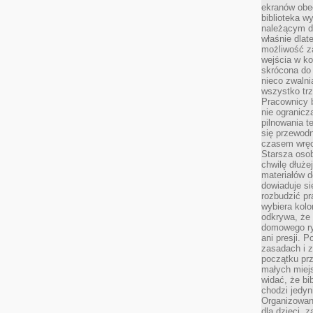
ekranów obe
biblioteka 
należącym do
właśnie dlat
możliwość za
wejścia w ko
skrócona do 
nieco zwalni
wszystko tr
Pracownicy b
nie ogranicz
pilnowania t
się przewodn
czasem wręc
Starsza osob
chwilę dłuże
materiałów d
dowiaduje się
rozbudzić pr
wybiera kolo
odkrywa, że 
domowego ry
ani presji.
zasadach i z
początku pr
małych miej
widać, że bi
chodzi jedyni
Organizowane
dla dzieci, z