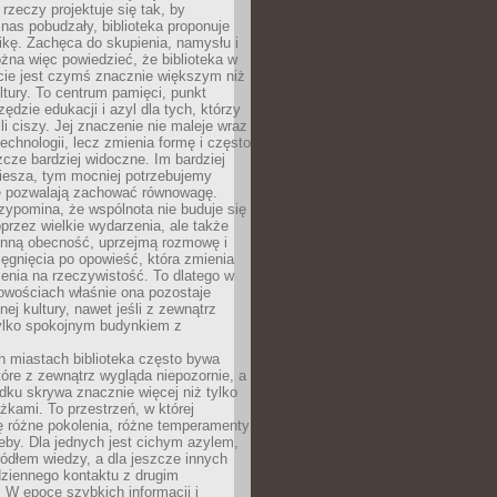
 rzeczy projektuje się tak, by
nas pobudzały, biblioteka proponuje
ikę. Zachęca do skupienia, namysłu i
na więc powiedzieć, że biblioteka w
ie jest czymś znacznie większym niż
ultury. To centrum pamięci, punkt
zędzie edukacji i azyl dla tych, którzy
li ciszy. Jej znaczenie nie maleje wraz
echnologii, lecz zmienia formę i często
szcze bardziej widoczne. Im bardziej
iesza, tym mocniej potrzebujemy
re pozwalają zachować równowagę.
rzypomina, że wspólnota nie buduje się
przez wielkie wydarzenia, ale także
enną obecność, uprzejmą rozmowę i
ęgnięcia po opowieść, która zmienia
enia na rzeczywistość. To dlatego w
owościach właśnie ona pozostaje
nej kultury, nawet jeśli z zewnątrz
tylko spokojnym budynkiem z
h miastach biblioteka często bywa
óre z zewnątrz wygląda niepozornie, a
dku skrywa znacznie więcej niż tylko
ążkami. To przestrzeń, w której
ę różne pokolenia, różne temperamenty
zeby. Dla jednych jest cichym azylem,
ródłem wiedzy, a dla jeszcze innych
ziennego kontaktu z drugim
 W epoce szybkich informacji i