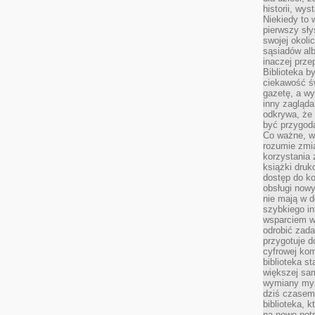
historii, wy
Niekiedy to 
pierwszy sł
swojej okoli
sąsiadów al
inaczej prz
Biblioteka b
ciekawość św
gazetę, a wy
inny zagląd
odkrywa, że 
być przygodą
Co ważne, ws
rozumie zmi
korzystania z
książki druk
dostęp do k
obsługi nowy
nie mają w 
szybkiego in
wsparciem w
odrobić zad
przygotuje d
cyfrowej kom
biblioteka s
większej sam
wymiany myśl
dziś czasem
biblioteka, k
na nowe pot