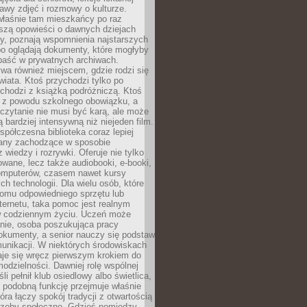
stawy zdjęć i rozmowy o kulturze.
właśnie tam mieszkańcy po raz
yszą opowieści o dawnych dziejach
cy, poznają wspomnienia najstarszych
bo oglądają dokumenty, które mogłyby
epaść w prywatnych archiwach.
ywa również miejscem, gdzie rodzi się
iata. Ktoś przychodzi tylko po
chodzi z książką podróżniczą. Ktoś
a z powodu szkolnego obowiązku, a
czytanie nie musi być karą, ale może
 bardziej intensywną niż niejeden film.
półczesna biblioteka coraz lepiej
any zachodzące w sposobie
 wiedzy i rozrywki. Oferuje nie tylko
owane, lecz także audiobooki, e-booki,
omputerów, czasem nawet kursy
ch technologii. Dla wielu osób, które
domu odpowiedniego sprzętu lub
ternetu, taka pomoc jest realnym
 codziennym życiu. Uczeń może
anie, osoba poszukująca pracy
okumenty, a senior nauczy się podstaw
unikacji. W niektórych środowiskach
taje się wręcz pierwszym krokiem do
odzielności. Dawniej rolę wspólnej
i pełnił klub osiedlowy albo świetlica,
 podobną funkcję przejmuje właśnie
tóra łączy spokój tradycji z otwartością
rzeby społeczne. Gdzieś pomiędzy