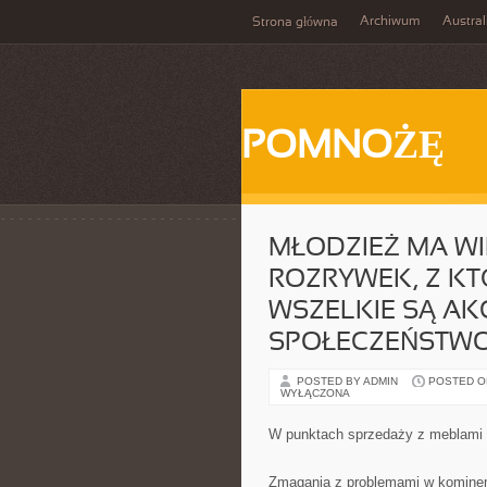
Archiwum
Austral
Strona główna
POMNOŻĘ
MŁODZIEŻ MA W
ROZRYWEK, Z KT
WSZELKIE SĄ A
SPOŁECZEŃSTW
POSTED BY ADMIN
POSTED ON
WYŁĄCZONA
W punktach sprzedaży z meblami
Zmagania z problemami w kominem