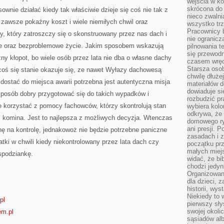
WSZELKIE
wejścia w ko
SĄ
skrócona do 
sownie działać kiedy tak właściwie dzieje się coś nie tak z
AKCEPTOWANE
nieco zwalni
PRZEZ
awsze pokaźny koszt i wiele niemiłych chwil oraz
SPOŁECZEŃSTWO
wszystko tr
Pracownicy b
ty, który zatroszczy się o skonstruowany przez nas dach i
nie ogranicz
e oraz bezproblemowe życie. Jakim sposobem wskazują
pilnowania t
się przewodn
kłopot, bo wiele osób przez lata nie dba o własne dachy
czasem wręc
Starsza osob
ż coś się stanie okazuje się, ze nawet Wyłazy dachowesą
chwilę dłuże
 dostać do miejsca awarii potrzebna jest autentyczna misja
materiałów d
dowiaduje się
posób dobry przygotować się do takich wypadków i
rozbudzić pr
ie korzystać z pomocy fachowców, którzy skontrolują stan
wybiera kolo
odkrywa, że 
 komina. Jest to najlepsza z możliwych decyzja. Wtenczas
domowego ry
ani presji.
ę na kontrolę, jednakowoż nie będzie potrzebne paniczne
zasadach i z
ki w chwili kiedy niekontrolowany przez lata dach czy
początku pr
małych miej
spodziankę.
widać, że bi
chodzi jedyni
Organizowane
dla dzieci, z
historii, wy
Niekiedy to 
pl
pierwszy sł
swojej okoli
em.pl
sąsiadów al