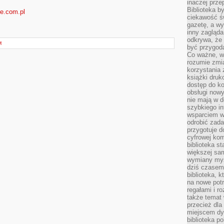
inaczej prz
Biblioteka b
ie.com.pl
ciekawość św
gazetę, a wy
inny zagląd
odkrywa, że 
M
być przygodą
Co ważne, ws
rozumie zmi
korzystania z
książki druk
dostęp do k
obsługi nowy
nie mają w 
szybkiego in
wsparciem w
odrobić zad
przygotuje d
cyfrowej kom
biblioteka s
większej sam
wymiany myśl
dziś czasem
biblioteka, k
na nowe pot
regałami i r
także temat
przecież dla
miejscem dy
biblioteka p