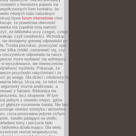
ozmowami o literaturze pojawia się
 współczesnych form kontaktu, bo
 wielu młodych ludzi naturalnym
skusji bywa
forum internetowe
choć
okazuje, że prawdziwa obecność
owieka ma zupełnie inną wartość.
żyć, że biblioteka uczy czegoś, czego
brakuje, czyli cierpliwości. Wchodząc
, nie dostajemy gotowej odpowiedzi po
ła. Trzeba poszukać, przeczytać spis
wnać kilka źródeł, zastanowić się, czy
a rzeczywiście odpowiada na nasze
n proces może wydawać się wolniejszy
ie w wyszukiwarce, ale równocześnie
dzielność myślenia. Pokazuje, że
awsze przychodzi natychmiast i że
cić jej uwagę. Dla dzieci i młodzieży to
ważna lekcja. Uczą się, że tekst ma
e argumenty można analizować, a
ontować z faktami. Biblioteka nie
proszenia, lecz skupienie. W tym
 się jednym z niewielu miejsc, gdzie
yć głębsze rozumienie świata. Nie bez
zostaje również estetyka i atmosfera.
ru, cisza przerywana jedynie cichym
rtek, światło padające na stoliki,
układane tomy i poczucie ładu
 biblioteka działa kojąco. Dla wielu
 przestrzeń niemal terapeutyczna.