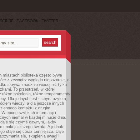
SCRIBE
FACEBOOK
TWITTER
h miastach biblioteka często bywa
óre z zewnątrz wygląda niepozornie, a
dku skrywa znacznie więcej niż tylko
ążkami. To przestrzeń, w której
ę różne pokolenia, różne temperamenty
zeby. Dla jednych jest cichym azylem,
ródłem wiedzy, a dla jeszcze innych
ziennego kontaktu z drugim
 W epoce szybkich informacji i
cnych niemal w każdej minucie dnia,
wydaje się czymś dawnym, jakby
 spokojniejszego świata. A jednak
ego staje się coraz cenniejsza. Daje
trzymania się, skupienia uwagi i