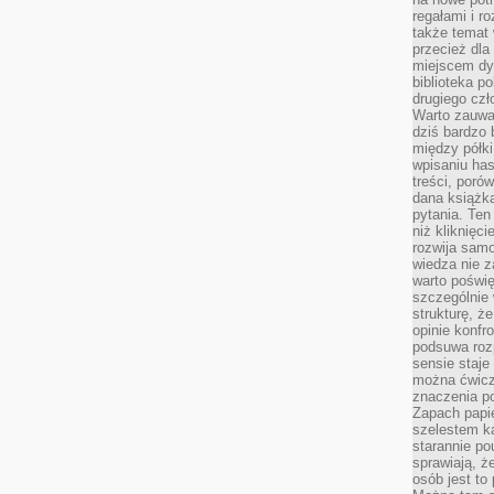
regałami i r
także temat
przecież dla
miejscem dy
biblioteka p
drugiego czł
Warto zauwa
dziś bardzo 
między półki
wpisaniu has
treści, poró
dana książk
pytania. Te
niż kliknięc
rozwija samo
wiedza nie z
warto poświę
szczególnie 
strukturę, ż
opinie konfr
podsuwa roz
sensie staje
można ćwicz
znaczenia po
Zapach papie
szelestem ka
starannie po
sprawiają, że
osób jest to