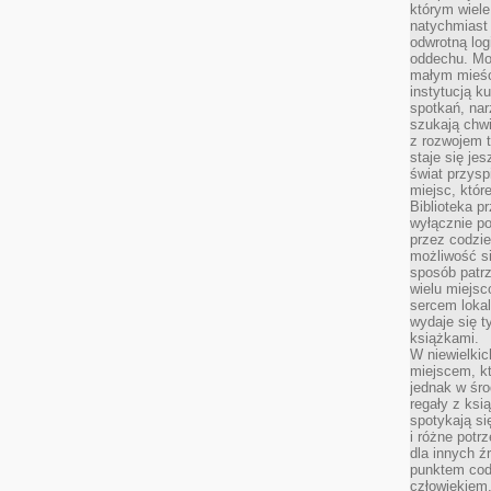
którym wiele
natychmiast 
odwrotną log
oddechu. Moż
małym mieśc
instytucją k
spotkań, nar
szukają chwi
z rozwojem t
staje się je
świat przysp
miejsc, któ
Biblioteka p
wyłącznie po
przez codzi
możliwość si
sposób patrz
wielu miejsc
sercem lokal
wydaje się 
książkami.
W niewielkic
miejscem, kt
jednak w śro
regały z ksi
spotykają si
i różne potr
dla innych ź
punktem cod
człowiekiem.