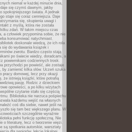
cnych niemal w każdej minucie dnia,
wydaje się czymś dawnym, jakby
 spokojniejszego świata. A jednak
ego staje się coraz cenniejsza. Daje
trzymania się, skupienia uwagi i
ntakt z myślą, która nie została
kilku zdań. W takim miejscu czas
a, a człowiek przypomina sobie, że nie
zeba konsumować natychmiast.
ibliotek doskonale wiedzą, że ich rola
a się do wydawania książek i
erminów zwrotu. Bardzo często stają
ikami po świecie wiedzy, doradcami, a
z powiernikami codziennych trosk.
a przychodzi po powieść, ale zostaje
j, by zamienić kilka słów. Uczeń szuka
o pracy domowej, lecz przy okazji
, że istnieją książki, które potrafią
awdziwą pasję. Rodzic z dzieckiem
rowe opowieści, a po kilku wizytach
wspólne czytanie stało się częścią
tmu. Biblioteka nie narzuca pośpiechu
 Pozwala każdemu wejść na własnych
naleźć coś dla siebie, nawet jeśli na
zyszło się tam bez większego planu. W
scowościach szczególnie wyraźnie
blioteka pełni funkcję społeczną. Nie
e o literaturę, lecz o tworzenie więzi.
 są spotkania autorskie, warsztaty
ajęcia dla seniorów, lekcje lokalnej