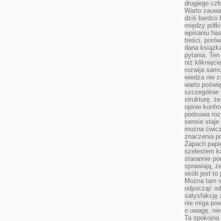
drugiego czł
Warto zauwa
dziś bardzo 
między półki
wpisaniu has
treści, poró
dana książk
pytania. Te
niż kliknięc
rozwija samo
wiedza nie z
warto poświę
szczególnie 
strukturę, ż
opinie konfr
podsuwa roz
sensie staje
można ćwicz
znaczenia po
Zapach papie
szelestem ka
starannie po
sprawiają, że
osób jest to
Można tam s
odpocząć od 
satysfakcję
nie miga po
o uwagę, nie
Ta spokojna 