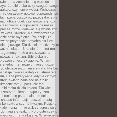
owieka ma zupełnie inną wartość.
żyć, że biblioteka uczy czegoś, czego
brakuje, czyli cierpliwości. Wchodząc
, nie dostajemy gotowej odpowiedzi po
ła. Trzeba poszukać, przeczytać spis
wnać kilka źródeł, zastanowić się, czy
a rzeczywiście odpowiada na nasze
n proces może wydawać się wolniejszy
ie w wyszukiwarce, ale równocześnie
dzielność myślenia. Pokazuje, że
awsze przychodzi natychmiast i że
cić jej uwagę. Dla dzieci i młodzieży to
ważna lekcja. Uczą się, że tekst ma
e argumenty można analizować, a
ontować z faktami. Biblioteka nie
proszenia, lecz skupienie. W tym
 się jednym z niewielu miejsc, gdzie
yć głębsze rozumienie świata. Nie bez
zostaje również estetyka i atmosfera.
ru, cisza przerywana jedynie cichym
rtek, światło padające na stoliki,
układane tomy i poczucie ładu
 biblioteka działa kojąco. Dla wielu
 przestrzeń niemal terapeutyczna.
chronić się przed hałasem dnia,
chaosu informacji i odczuć prostą
 z kontaktu z czymś trwałym. Książka
wiadomieniami, nie walczy agresywnie
 domaga się reakcji. Po prostu czeka.
obecność ma wielką siłę. W świecie, w