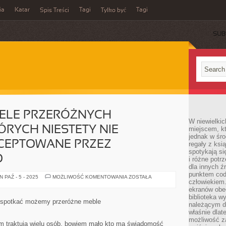
ia
Katar
Tagi
Tagi
Spis Treści
Tylko być
SUB
IELE PRZERÓŻNYCH
W niewielkic
ÓRYCH NIESTETY NIE
miejscem, kt
jednak w śro
KCEPTOWANE PRZEZ
regały z ksi
spotykają si
O
i różne potr
dla innych ź
punktem cod
MŁODZIEŻ
 PAŹ - 5 - 2025
MOŻLIWOŚĆ KOMENTOWANIA
ZOSTAŁA
człowiekiem.
MA
WIELE
ekranów obe
PRZERÓŻNYCH
biblioteka 
ROZRYWEK,
 spotkać możemy przeróżne meble
należącym do
Z
KTÓRYCH
właśnie dlat
NIESTETY
możliwość za
NIE
 traktują wielu osób, bowiem mało kto ma świadomość