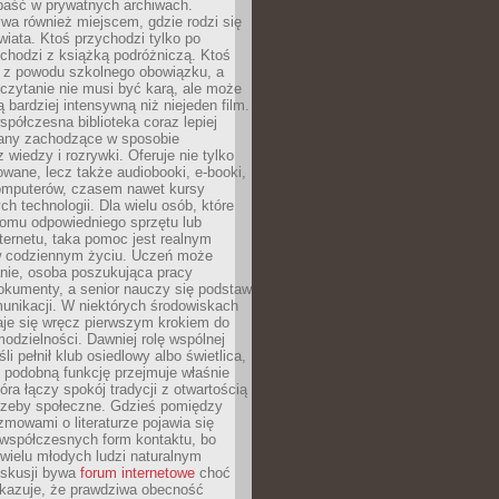
epaść w prywatnych archiwach.
ywa również miejscem, gdzie rodzi się
iata. Ktoś przychodzi tylko po
chodzi z książką podróżniczą. Ktoś
a z powodu szkolnego obowiązku, a
czytanie nie musi być karą, ale może
 bardziej intensywną niż niejeden film.
półczesna biblioteka coraz lepiej
any zachodzące w sposobie
 wiedzy i rozrywki. Oferuje nie tylko
owane, lecz także audiobooki, e-booki,
omputerów, czasem nawet kursy
ch technologii. Dla wielu osób, które
domu odpowiedniego sprzętu lub
ternetu, taka pomoc jest realnym
 codziennym życiu. Uczeń może
anie, osoba poszukująca pracy
okumenty, a senior nauczy się podstaw
unikacji. W niektórych środowiskach
taje się wręcz pierwszym krokiem do
odzielności. Dawniej rolę wspólnej
i pełnił klub osiedlowy albo świetlica,
 podobną funkcję przejmuje właśnie
tóra łączy spokój tradycji z otwartością
rzeby społeczne. Gdzieś pomiędzy
ozmowami o literaturze pojawia się
 współczesnych form kontaktu, bo
 wielu młodych ludzi naturalnym
skusji bywa
forum internetowe
choć
okazuje, że prawdziwa obecność