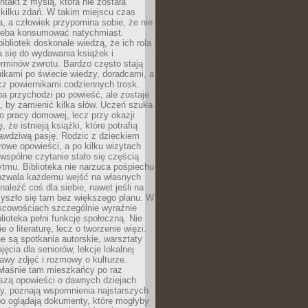
ntakt z myślą, która nie została
kilku zdań. W takim miejscu czas
a, a człowiek przypomina sobie, że nie
zeba konsumować natychmiast.
ibliotek doskonale wiedzą, że ich rola
a się do wydawania książek i
erminów zwrotu. Bardzo często stają
ikami po świecie wiedzy, doradcami, a
z powiernikami codziennych trosk.
a przychodzi po powieść, ale zostaje
j, by zamienić kilka słów. Uczeń szuka
o pracy domowej, lecz przy okazji
, że istnieją książki, które potrafią
awdziwą pasję. Rodzic z dzieckiem
rowe opowieści, a po kilku wizytach
wspólne czytanie stało się częścią
tmu. Biblioteka nie narzuca pośpiechu
 Pozwala każdemu wejść na własnych
naleźć coś dla siebie, nawet jeśli na
zyszło się tam bez większego planu. W
scowościach szczególnie wyraźnie
blioteka pełni funkcję społeczną. Nie
e o literaturę, lecz o tworzenie więzi.
 są spotkania autorskie, warsztaty
ajęcia dla seniorów, lekcje lokalnej
stawy zdjęć i rozmowy o kulturze.
właśnie tam mieszkańcy po raz
yszą opowieści o dawnych dziejach
cy, poznają wspomnienia najstarszych
bo oglądają dokumenty, które mogłyby