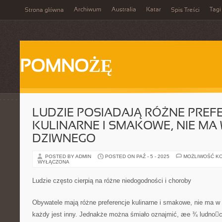
Archiwum
Australia
Katar
Tagi
Strona główna
Spis Treści
POMNOŻĘ
LUDZIE POSIADAJĄ RÓŻNE PREF
KULINARNE I SMAKOWE, NIE MA 
DZIWNEGO
POSTED BY ADMIN
POSTED ON PAŹ - 5 - 2025
MOŻLIWOŚĆ K
WYŁĄCZONA
Ludzie często cierpią na różne niedogodności i choroby
Obywatele mają różne preferencje kulinarne i smakowe, nie ma w
każdy jest inny. Jednakże można śmiało oznajmić, æe ¾ ludnoci