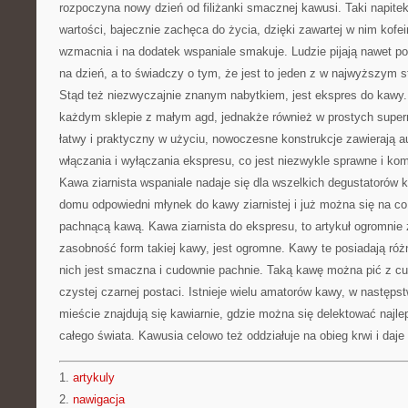
rozpoczyna nowy dzień od filiżanki smacznej kawusi. Taki napite
wartości, bajecznie zachęca do życia, dzięki zawartej w nim kofein
wzmacnia i na dodatek wspaniale smakuje. Ludzie pijają nawet po 
na dzień, a to świadczy o tym, że jest to jeden z w najwyższym s
Stąd też niezwyczajnie znanym nabytkiem, jest ekspres do kawy.
każdym sklepie z małym agd, jednakże również w prostych super
łatwy i praktyczny w użyciu, nowoczesne konstrukcje zawierają 
włączania i wyłączania ekspresu, co jest niezwykle sprawne i ko
Kawa ziarnista wspaniale nadaje się dla wszelkich degustatorów
domu odpowiedni młynek do kawy ziarnistej i już można się na co
pachnącą kawą. Kawa ziarnista do ekspresu, to artykuł ogromnie 
zasobność form takiej kawy, jest ogromne. Kawy te posiadają ró
nich jest smaczna i cudownie pachnie. Taką kawę można pić z cu
czystej czarnej postaci. Istnieje wielu amatorów kawy, w następs
mieście znajdują się kawiarnie, gdzie można się delektować najl
całego świata. Kawusia celowo też oddziałuje na obieg krwi i daj
1.
artykuly
2.
nawigacja