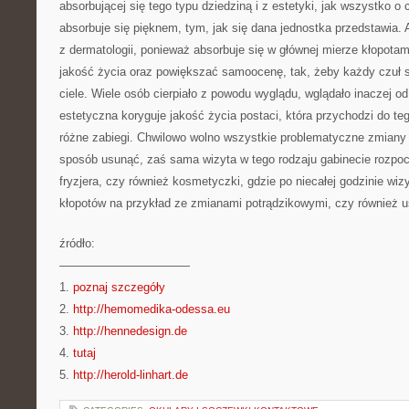
absorbującej się tego typu dziedziną i z estetyki, jak wszystko o c
absorbuje się pięknem, tym, jak się dana jednostka przedstawia.
z dermatologii, ponieważ absorbuje się w głównej mierze kłopot
jakość życia oraz powiększać samoocenę, tak, żeby każdy czuł 
ciele. Wiele osób cierpiało z powodu wyglądu, wglądało inaczej 
estetyczna koryguje jakość życia postaci, która przychodzi do teg
różne zabiegi. Chwilowo wolno wszystkie problematyczne zmiany
sposób usunąć, zaś sama wizyta w tego rodzaju gabinecie rozpo
fryzjera, czy również kosmetyczki, gdzie po niecałej godzinie wiz
kłopotów na przykład ze zmianami potrądzikowymi, czy również us
źródło:
———————————
1.
poznaj szczegóły
2.
http://hemomedika-odessa.eu
3.
http://hennedesign.de
4.
tutaj
5.
http://herold-linhart.de