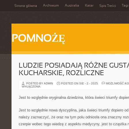
Archiwum
Australia
Katar
Tagi
Strona główna
Spis Treści
POMNOŻĘ
LUDZIE POSIADAJĄ RÓŻNE GUST
KUCHARSKIE, ROZLICZNE
POSTED BY ADMIN
POSTED ON SIE - 2 - 2025
MOŻLIWOŚĆ K
WYŁĄCZONA
Jest to względnie oryginalna dziedzina, która świeci triumfy dopier
Jest to względnie nowa dyscyplina, jaka świeci triumfy dopiero od 
należy zaznaczyć, że oraz na tym polu odniosła ona znaczny ro
czerpie wobec tego wiedzę z aspektu medycyny, jest to cząstka 