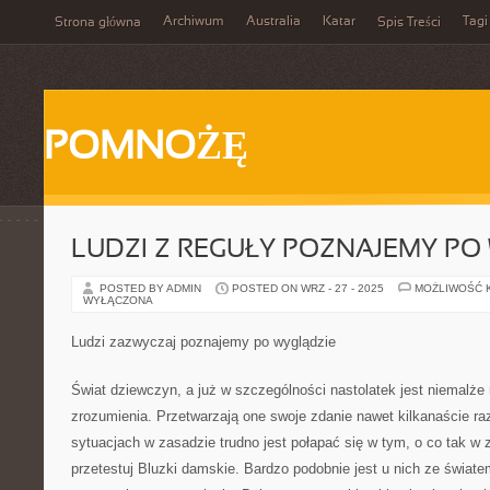
Archiwum
Australia
Katar
Tagi
Strona główna
Spis Treści
POMNOŻĘ
LUDZI Z REGUŁY POZNAJEMY PO
POSTED BY ADMIN
POSTED ON WRZ - 27 - 2025
MOŻLIWOŚĆ 
WYŁĄCZONA
Ludzi zazwyczaj poznajemy po wyglądzie
Świat dziewczyn, a już w szczególności nastolatek jest niemalże
zrozumienia. Przetwarzają one swoje zdanie nawet kilkanaście r
sytuacjach w zasadzie trudno jest połapać się w tym, o co tak w 
przetestuj Bluzki damskie. Bardzo podobnie jest u nich ze świat