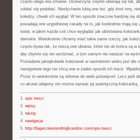
często ulega ona zmianie. Dziewczyny zwykle ubierają się tak, a
zdołać się podobać. Niesłychanie lubią one też, gdy ktoś inny, ni
koledzy, chwali ich wygląd. W ten sposób znacznie bardziej się d
posiadają one uzgodnionej zasady na to, jak konkretnie mają się u
świat, w jakim każda coś chce wyglądać jak ubóstwiana koleżank
damskie. Wielokrotnie chcemy mieć takie same rzeczy, jak koleż
często bywa tak, że noszą one ubrania, które nie do końca są w ic
aby zbytnio się nie wyróżniać, a tym samym nie narażać na wyśmi
Posiadanie jakiejkolwiek koleżanek w nastoletnim wieku jest dla 
następstwie tego nie chcą one w żaden sposób ich tracić. Wpadnij
Przez to wielokrotnie są skłonne do wielu poświęceń. Lecz jeśli da
co akurat udajemy nie można nazwać jej autentyczną koleżanką, a
1.
spis tresci
2.
wpisy
3.
teksty
4.
nawigacja
5.
http://bajarcolesteroltrigliceridos.com/spis-tresci