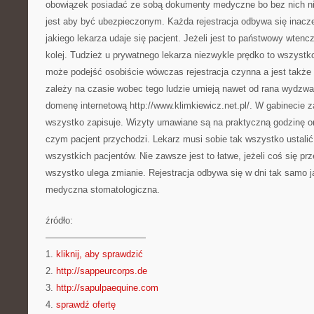
obowiązek posiadać ze sobą dokumenty medyczne bo bez nich nic 
jest aby być ubezpieczonym. Każda rejestracja odbywa się inacze
jakiego lekarza udaje się pacjent. Jeżeli jest to państwowy wte
kolej. Tudzież u prywatnego lekarza niezwykle prędko to wszystko
może podejść osobiście wówczas rejestracja czynna a jest także
zależy na czasie wobec tego ludzie umieją nawet od rana wydzwa
domenę internetową http://www.klimkiewicz.net.pl/. W gabinecie za
wszystko zapisuje. Wizyty umawiane są na praktyczną godzinę o
czym pacjent przychodzi. Lekarz musi sobie tak wszystko ustalić
wszystkich pacjentów. Nie zawsze jest to łatwe, jeżeli coś się p
wszystko ulega zmianie. Rejestracja odbywa się w dni tak samo j
medyczna stomatologiczna.
źródło:
———————————
1.
kliknij, aby sprawdzić
2.
http://sappeurcorps.de
3.
http://sapulpaequine.com
4.
sprawdź ofertę