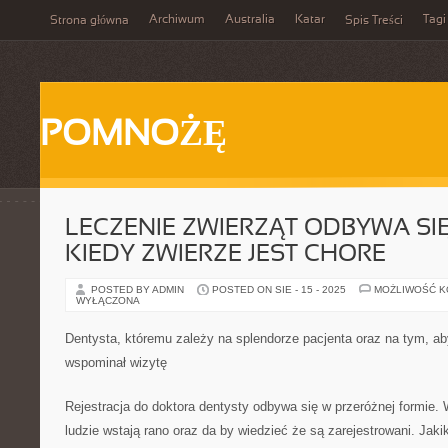
Archiwum
Australia
Katar
Tagi
Strona główna
Spis Treści
POMNOŻĘ
LECZENIE ZWIERZĄT ODBYWA SI
KIEDY ZWIERZE JEST CHORE
POSTED BY ADMIN
POSTED ON SIE - 15 - 2025
MOŻLIWOŚĆ 
WYŁĄCZONA
Dentysta, któremu zależy na splendorze pacjenta oraz na tym, a
wspominał wizytę
Rejestracja do doktora dentysty odbywa się w przeróżnej formie
ludzie wstają rano oraz da by wiedzieć że są zarejestrowani. Jaki