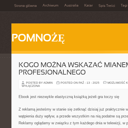
Archiwum
Australia
Katar
Tagi
Strona główna
Spis Treści
POMNOŻĘ
KOGO MOŻNA WSKAZAĆ MIANE
PROFESJONALNEGO
POSTED BY ADMIN
POSTED ON PAŹ - 13 - 2025
MOŻLIWOŚĆ 
WYŁĄCZONA
Ebook jest niezwykle elastyczną książką jeżeli gra toczy się
Z reklamą jesteśmy w stanie się zetknąć dzisiaj już praktycznie
wątpienia duży wpływ, a przede wszystkim na nią podatne są prz
Reklamy oglądamy w związku z tym każdego dnia w telewizji, w pr