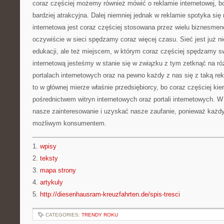
coraz częściej możemy również mówić o reklamie internetowej, bo
bardziej atrakcyjna. Dalej niemniej jednak w reklamie spotyka s
internetowa jest coraz częściej stosowana przez wielu biznesmen
oczywiście w sieci spędzamy coraz więcej czasu. Sieć jest już ni
edukacji, ale też miejscem, w którym coraz częściej spędzamy s
internetową jesteśmy w stanie się w związku z tym zetknąć na ró
portalach internetowych oraz na pewno każdy z nas się z taką re
to w głównej mierze właśnie przedsiębiorcy, bo coraz częściej kie
pośrednictwem witryn internetowych oraz portali internetowych. 
nasze zainteresowanie i uzyskać nasze zaufanie, ponieważ każdy 
możliwym konsumentem.
1.
wpisy
2.
teksty
3.
mapa strony
4.
artykuly
5.
http://diesenhausram-kreuzfahrten.de/spis-tresci
CATEGORIES:
TRENDY ROKU