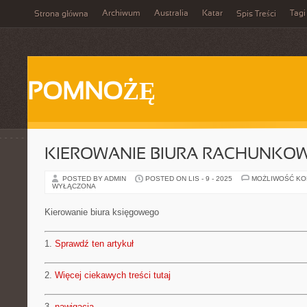
Archiwum
Australia
Katar
Tagi
Strona główna
Spis Treści
POMNOŻĘ
KIEROWANIE BIURA RACHUNKO
POSTED BY ADMIN
POSTED ON LIS - 9 - 2025
MOŻLIWOŚĆ K
WYŁĄCZONA
Kierowanie biura księgowego
1.
Sprawdź ten artykuł
2.
Więcej ciekawych treści tutaj
3.
nawigacja