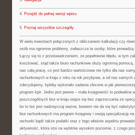
4.
Przejdź do pełnej wersji wpisu
5.
Poznaj wszystkie szczegóły
W wielu kwestiach połączonych z obliczaniem kalkulacji czy równ
osób ma ogromne problemy, zwłaszcza te osoby, które prowadzą 
Łączy się to z przeświadczeniem, że popełnienie błędu, w tym z
kosztować, stąd także biuro rachunkowe służy ogromną pomocą,
nas całą pracę, co jest bardzo wartościowe nie tylko dla nas samyc
rachunkowych w kraju z roku na rok przybywa, a od nas samych za
zdecydujemy, byleby wykonało zadania zlecone w jak pierwszor
program kpir. Jedno jest pewne – mała księgowość to podwalina w
poszczególnych biur w kraju wiąże się bez zaprzeczania ze specjal
bo to też jest nadzwyczaj ważne, bowiem nie da się być należy
biur rachunkowych ma program księgowy i swoją specjalizację na
rachunki bądź także podatki oraz z tego właśnie aspektu prowadz
aktywność, która stoi na wybitnie wysokim poziomie, z czego p