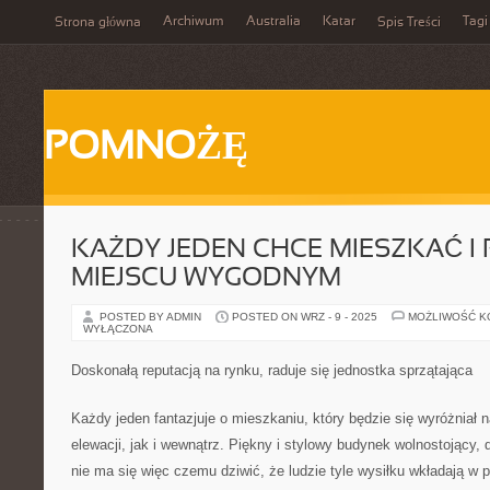
Archiwum
Australia
Katar
Tagi
Strona główna
Spis Treści
POMNOŻĘ
KAŻDY JEDEN CHCE MIESZKAĆ 
MIEJSCU WYGODNYM
POSTED BY ADMIN
POSTED ON WRZ - 9 - 2025
MOŻLIWOŚĆ 
WYŁĄCZONA
Doskonałą reputacją na rynku, raduje się jednostka sprzątająca
Każdy jeden fantazjuje o mieszkaniu, który będzie się wyróżniał n
elewacji, jak i wewnątrz. Piękny i stylowy budynek wolnostojący, 
nie ma się więc czemu dziwić, że ludzie tyle wysiłku wkładają w 