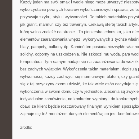
Każdy jeden ma swój smak i wedle niego może utworzyć niespoty
wykorzystanie pewnych towarów wykończeniowych sprawia, że b
przyswaja szyku, stylu i wytworności. Do takich materiałów przyst
jak granit, marmur, czy też trawertyn. Ciekawą ofertę takich arty
którą wolno znaleźć na stronie
. To pionierska jednostka, jaka ofe
elementów zaaranżowania wnętrz, wykonywanych z tychże właśni
blaty, parapety, balkony itp. Kamień ten posiada niezwykłe własno
solidny, odporny na uszkodzenia. Nie szkodzi mu woda, para wodn
temperatura. Tym samym nadaje się na zaaranżowania do wszelk
bez żadnych wyjątków. Wykończenia takim materiałem, dopisują
wytworności, każdy zachwyci się marmurowym blatem, czy gran
się z tej przyczyny czemu dziwić, że tak wiele osób decyduje się 
wykończenia w swoim domu czy w jednostce. Zlecenia są zwykl
indywidualne zamówienia, na konkretne wymiary i do konkretnych
obaw, że klient będzie rozczarowany finalnym wynikiem sporządz
zajmuje się też montażem danych elementów, co jest komfortowe 
źródło:
———————————