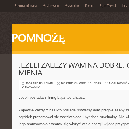
Archiwum
Australia
Katar
Tagi
Strona główna
Spis Treści
POMNOŻĘ
JEŻELI ZALEŻY WAM NA DOBREJ
MIENIA
POSTED BY ADMIN
POSTED ON WRZ - 16 - 2025
MOŻLIWOŚĆ 
WYŁĄCZONA
Jeżeli posiadasz firmę bądź też chcesz
Zapewne każdy z nas kto posiada prywatny dom pragnie ażeby za
ogródek prezentował się zadziwiająco i był dość oryginalny. Nic 
jego aranżowania staramy się włożyć wiele energii w jego przygo