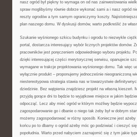
nasz ogród był piękny to wymaga on od nas zainwestowania wielki
spraw moglibyśmy równie dobrze wykonać sami a i nasz ogród nie
reszty ogrodów a tym samym ograniczymy koszty. Najistotniejszą
plan naszego domu. W dyskusji domów, warto podkreślić że własn
Szukanie wyśnionego szkicu budynku i ogrodu to niezwykle ciężk
portal, dostarcza interesujący wybór licznych projektów domów. 
pracowników jest poręczeniem odpowiedniego wyboru projektu. Po
dzięki interesującej części merytorycznej serwisu, opanujecie s
wymagane w trakcje projektowania wyśnionego domu. Tak więc ud
wyłącznie produkt – proponujemy jednocześnie nieograniczoną wie
niestereotypowa strategia stawia nas w towarzystwie definitywnyc
dziedzinie. Bez wątpienia znajdziesz projekt na własną kieszeń.
przyjdą gorące dni to będzie to wyjątkowe miejsce w jakim będzie
odpocząć. Lecz aby mieć ogród w którym możliwy będzie wypoczy
zagospodarowanie go i dbanie o niego tak żeby był w dobrym sta
możemy zagospodarować w różny sposób. Konieczne jest ażeby 
końcu po to dbamy o ogród ażeby móc go podziwiać i cieszyć się 
popołudnia. Warto przed nabyciem zaznajomić się z tym jakie typ