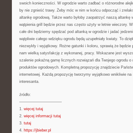
swoich konieczności. W ogrodzie warto zadbać o różnorodne alejki
by nie zgnieść trawy. Żeby móc w nim w końcu odpocząć i zrela
altankę ogrodową. Także warto byłoby zaopatrzyć naszą altankę w
wątpienia grill będzie przez nas często użyty w letnie wieczory. 
całe dni będziemy spędzać pod altanką w ogrodzie i jadać jedzenie
wątpliwie całego wdzięku ogrodu będą uzupełniały kwiaty. To dzięk
niezwykły i wyjątkowy. Rożne gatunki i koloru, sprawią że będzie
nam wielką satysfakcję z wykonanej, pracy. Wskazane jest wysz
szalenie pokaźną gamę licznych rozwiązań dla Twojego ogrodu o n
produktów ogrodowych. Kompletną propozycję znajdziecie Państw
internetowej. Każdą propozycję tworzymy wyjątkowo wnikliwie na 
interesanta.
źródło:
———————————
1.
więcej tutaj
2.
więcej informacji tutaj
3.
tutaj
4.
https://jbieber.pl