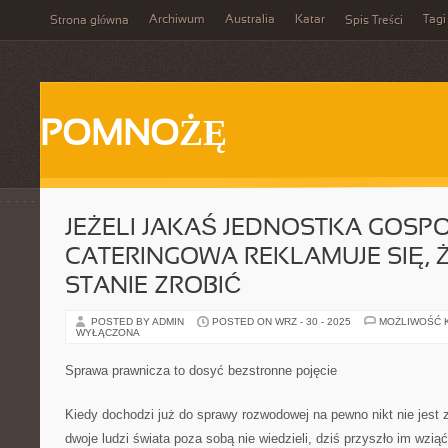
Archiwum
Australia
Katar
Tagi
Strona główna
Spis Treści
POMNOŻĘ
JEŻELI JAKAŚ JEDNOSTKA GOS
CATERINGOWA REKLAMUJE SIĘ, Ż
STANIE ZROBIĆ
POSTED BY ADMIN
POSTED ON WRZ - 30 - 2025
MOŻLIWOŚĆ 
WYŁĄCZONA
Sprawa prawnicza to dosyć bezstronne pojęcie
Kiedy dochodzi już do sprawy rozwodowej na pewno nikt nie jest 
dwoje ludzi świata poza sobą nie wiedzieli, dziś przyszło im wzi