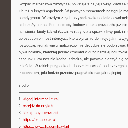
Rozpad małżeństwa zazwyczaj powstaje z czyjejś winy. Zawsze m
lub też o innych aspektach. W pewnych momentach następuje ro
paradygmatu. W każdym z tych przypadków kancelaria adwokac
niebezużyteczna. Pomoc osoby fachowej, jaka prowadziła już nie 
ułatwienie, kiedy tak właściwie walczy się o sprawiedliwy podzia
uproszczeniem jest intercyza, która wyraźnie definiuje jak ma wy
rozwodzie, jednak wielu małżonków nie decyduje się podpisywać
bywa bolesny, niemniej jednak czasami o dużo bardziej boli życie
szacunku, kto nas nie kocha, zdradza, nie pozwala cieszyć się p
miłością. W takich przypadkach dobrze jest wziąć pod szczególn
mecenasem, jaki będzie przecież pragnął dla nas jak najlepiej.
źródło:
———————————
1.
więcej informacji tutaj
2.
przejdź do artykułu
3.
kliknij, aby sprawdzić
4.
https://escape-us.pl
5.
https://www.akademikawf.pl