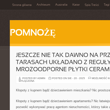
Archiwum
Australia
Katar
Tagi
Strona główna
Spis Treści
POMNOŻĘ
JESZCZE NIE TAK DAWNO NA 
TARASACH UKŁADANO Z REGUŁ
MROZOODPORNE PŁYTKI CERAM
POSTED BY ADMIN
POSTED ON SIE - 20 - 2025
MOŻLIWOŚĆ 
WYŁĄCZONA
Kłopoty z kupnem bądź dzierżawieniem mieszkania? Nic prostsz
Kłopoty z kupnem bądź dzierżawieniem apartamentu? Nic łatwiej
pozwolić wykonywać pracę agentom nieruchomości, którzy takie z