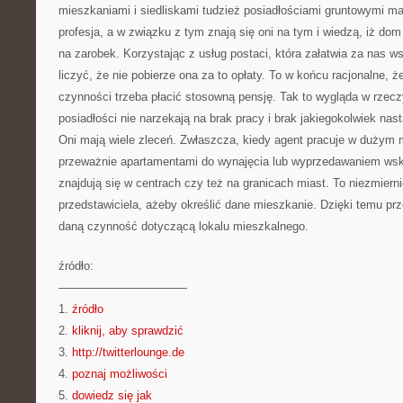
mieszkaniami i siedliskami tudzież posiadłościami gruntowymi maj
profesja, a w związku z tym znają się oni na tym i wiedzą, iż dom
na zarobek. Korzystając z usług postaci, która załatwia za nas 
liczyć, że nie pobierze ona za to opłaty. To w końcu racjonalne, 
czynności trzeba płacić stosowną pensję. Tak to wygląda w rzecz
posiadłości nie narzekają na brak pracy i brak jakiegokolwiek nas
Oni mają wiele zleceń. Zwłaszcza, kiedy agent pracuje w dużym m
przeważnie apartamentami do wynajęcia lub wyprzedawaniem wsk
znajdują się w centrach czy też na granicach miast. To niezmierni
przedstawiciela, ażeby określić dane mieszkanie. Dzięki temu prze
daną czynność dotyczącą lokalu mieszkalnego.
źródło:
———————————
1.
źródło
2.
kliknij, aby sprawdzić
3.
http://twitterlounge.de
4.
poznaj możliwości
5.
dowiedz się jak