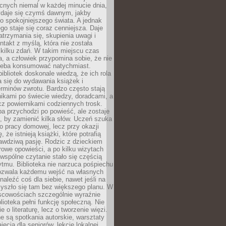
cnych niemal w każdej minucie dnia,
wydaje się czymś dawnym, jakby
 spokojniejszego świata. A jednak
ego staje się coraz cenniejsza. Daje
trzymania się, skupienia uwagi i
ntakt z myślą, która nie została
kilku zdań. W takim miejscu czas
a, a człowiek przypomina sobie, że nie
zeba konsumować natychmiast.
ibliotek doskonale wiedzą, że ich rola
a się do wydawania książek i
erminów zwrotu. Bardzo często stają
ikami po świecie wiedzy, doradcami, a
z powiernikami codziennych trosk.
a przychodzi po powieść, ale zostaje
j, by zamienić kilka słów. Uczeń szuka
o pracy domowej, lecz przy okazji
, że istnieją książki, które potrafią
awdziwą pasję. Rodzic z dzieckiem
rowe opowieści, a po kilku wizytach
wspólne czytanie stało się częścią
tmu. Biblioteka nie narzuca pośpiechu
 Pozwala każdemu wejść na własnych
naleźć coś dla siebie, nawet jeśli na
zyszło się tam bez większego planu. W
scowościach szczególnie wyraźnie
blioteka pełni funkcję społeczną. Nie
e o literaturę, lecz o tworzenie więzi.
 są spotkania autorskie, warsztaty
ajęcia dla seniorów, lekcje lokalnej