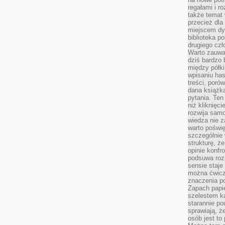
regałami i r
także temat
przecież dla
miejscem dy
biblioteka p
drugiego czł
Warto zauwa
dziś bardzo 
między półki
wpisaniu has
treści, poró
dana książk
pytania. Te
niż kliknięc
rozwija samo
wiedza nie z
warto poświę
szczególnie 
strukturę, ż
opinie konfr
podsuwa roz
sensie staje
można ćwicz
znaczenia po
Zapach papie
szelestem ka
starannie po
sprawiają, że
osób jest to