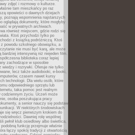
stawy zdjęć i rozmowy o kulturze.
właśnie tam mieszkańcy po raz
yszą opowieści o dawnych dziejach
cy, poznają wspomnienia najstarszych
bo oglądają dokumenty, które mogłyby
epaść w prywatnych archiwach.
ywa również miejscem, gdzie rodzi się
iata. Ktoś przychodzi tylko po
chodzi z książką podróżniczą. Ktoś
a z powodu szkolnego obowiązku, a
czytanie nie musi być karą, ale może
 bardziej intensywną niż niejeden film.
półczesna biblioteka coraz lepiej
any zachodzące w sposobie
 wiedzy i rozrywki. Oferuje nie tylko
owane, lecz także audiobooki, e-booki,
omputerów, czasem nawet kursy
ch technologii. Dla wielu osób, które
domu odpowiedniego sprzętu lub
ternetu, taka pomoc jest realnym
 codziennym życiu. Uczeń może
anie, osoba poszukująca pracy
okumenty, a senior nauczy się podstaw
unikacji. W niektórych środowiskach
taje się wręcz pierwszym krokiem do
odzielności. Dawniej rolę wspólnej
i pełnił klub osiedlowy albo świetlica,
 podobną funkcję przejmuje właśnie
tóra łączy spokój tradycji z otwartością
rzeby społeczne. Gdzieś pomiędzy