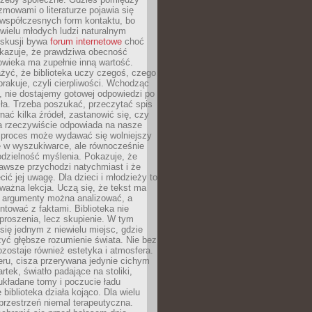
ozmowami o literaturze pojawia się
 współczesnych form kontaktu, bo
 wielu młodych ludzi naturalnym
skusji bywa
forum internetowe
choć
okazuje, że prawdziwa obecność
owieka ma zupełnie inną wartość.
żyć, że biblioteka uczy czegoś, czego
brakuje, czyli cierpliwości. Wchodząc
, nie dostajemy gotowej odpowiedzi po
ła. Trzeba poszukać, przeczytać spis
wnać kilka źródeł, zastanowić się, czy
a rzeczywiście odpowiada na nasze
n proces może wydawać się wolniejszy
ie w wyszukiwarce, ale równocześnie
dzielność myślenia. Pokazuje, że
awsze przychodzi natychmiast i że
cić jej uwagę. Dla dzieci i młodzieży to
ważna lekcja. Uczą się, że tekst ma
e argumenty można analizować, a
ontować z faktami. Biblioteka nie
proszenia, lecz skupienie. W tym
 się jednym z niewielu miejsc, gdzie
yć głębsze rozumienie świata. Nie bez
zostaje również estetyka i atmosfera.
ru, cisza przerywana jedynie cichym
rtek, światło padające na stoliki,
układane tomy i poczucie ładu
 biblioteka działa kojąco. Dla wielu
 przestrzeń niemal terapeutyczna.