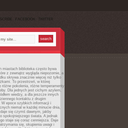
SCRIBE
FACEBOOK
TWITTER
h miastach biblioteka często bywa
óre z zewnątrz wygląda niepozornie, a
dku skrywa znacznie więcej niż tylko
ążkami. To przestrzeń, w której
ę różne pokolenia, różne temperamenty
zeby. Dla jednych jest cichym azylem,
ródłem wiedzy, a dla jeszcze innych
ziennego kontaktu z drugim
 W epoce szybkich informacji i
cnych niemal w każdej minucie dnia,
wydaje się czymś dawnym, jakby
 spokojniejszego świata. A jednak
ego staje się coraz cenniejsza. Daje
trzymania się, skupienia uwagi i