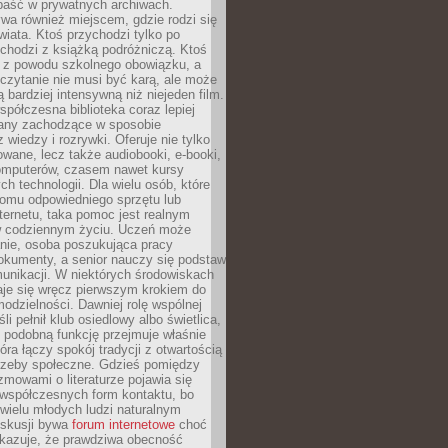
epaść w prywatnych archiwach.
ywa również miejscem, gdzie rodzi się
iata. Ktoś przychodzi tylko po
chodzi z książką podróżniczą. Ktoś
a z powodu szkolnego obowiązku, a
czytanie nie musi być karą, ale może
 bardziej intensywną niż niejeden film.
półczesna biblioteka coraz lepiej
any zachodzące w sposobie
 wiedzy i rozrywki. Oferuje nie tylko
owane, lecz także audiobooki, e-booki,
omputerów, czasem nawet kursy
ch technologii. Dla wielu osób, które
domu odpowiedniego sprzętu lub
ternetu, taka pomoc jest realnym
 codziennym życiu. Uczeń może
anie, osoba poszukująca pracy
okumenty, a senior nauczy się podstaw
unikacji. W niektórych środowiskach
taje się wręcz pierwszym krokiem do
odzielności. Dawniej rolę wspólnej
i pełnił klub osiedlowy albo świetlica,
 podobną funkcję przejmuje właśnie
tóra łączy spokój tradycji z otwartością
rzeby społeczne. Gdzieś pomiędzy
ozmowami o literaturze pojawia się
 współczesnych form kontaktu, bo
 wielu młodych ludzi naturalnym
skusji bywa
forum internetowe
choć
okazuje, że prawdziwa obecność