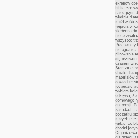
ekranów obe
biblioteka 
należącym do
właśnie dlat
możliwość za
wejścia w ko
skrócona do 
nieco zwalni
wszystko tr
Pracownicy b
nie ogranicz
pilnowania t
się przewodn
czasem wręc
Starsza osob
chwilę dłuże
materiałów d
dowiaduje się
rozbudzić pr
wybiera kolo
odkrywa, że 
domowego ry
ani presji.
zasadach i z
początku pr
małych miej
widać, że bi
chodzi jedyni
Organizowane
dla dzieci, z