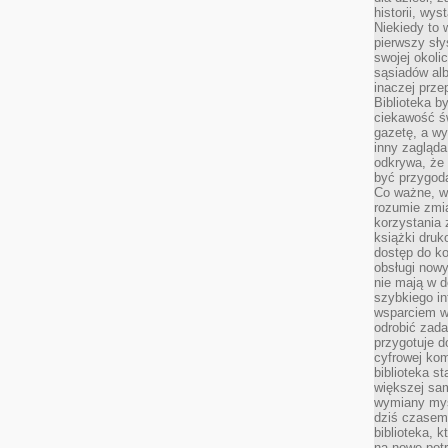
historii, wy
Niekiedy to 
pierwszy sł
swojej okoli
sąsiadów al
inaczej prz
Biblioteka b
ciekawość św
gazetę, a wy
inny zagląd
odkrywa, że 
być przygodą
Co ważne, ws
rozumie zmi
korzystania z
książki druk
dostęp do k
obsługi nowy
nie mają w 
szybkiego in
wsparciem w
odrobić zad
przygotuje d
cyfrowej kom
biblioteka s
większej sam
wymiany myśl
dziś czasem
biblioteka, k
na nowe pot