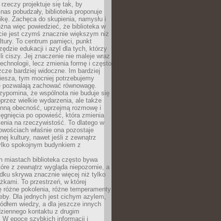
 rzeczy projektuje się tak, by
nas pobudzały, biblioteka proponuje
ikę. Zachęca do skupienia, namysłu i
na więc powiedzieć, że biblioteka w
ie jest czymś znacznie większym niż
ultury. To centrum pamięci, punkt
zędzie edukacji i azyl dla tych, którzy
li ciszy. Jej znaczenie nie maleje wraz
echnologii, lecz zmienia formę i często
szcze bardziej widoczne. Im bardziej
iesza, tym mocniej potrzebujemy
re pozwalają zachować równowagę.
rzypomina, że wspólnota nie buduje się
przez wielkie wydarzenia, ale także
enną obecność, uprzejmą rozmowę i
ęgnięcia po opowieść, która zmienia
enia na rzeczywistość. To dlatego w
owościach właśnie ona pozostaje
nej kultury, nawet jeśli z zewnątrz
tylko spokojnym budynkiem z
h miastach biblioteka często bywa
óre z zewnątrz wygląda niepozornie, a
dku skrywa znacznie więcej niż tylko
ążkami. To przestrzeń, w której
ę różne pokolenia, różne temperamenty
zeby. Dla jednych jest cichym azylem,
ródłem wiedzy, a dla jeszcze innych
ziennego kontaktu z drugim
 W epoce szybkich informacji i