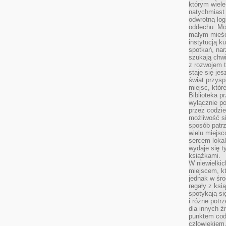
którym wiele
natychmiast 
odwrotną log
oddechu. Moż
małym mieśc
instytucją k
spotkań, nar
szukają chwi
z rozwojem t
staje się je
świat przysp
miejsc, któ
Biblioteka p
wyłącznie po
przez codzi
możliwość si
sposób patrz
wielu miejsc
sercem lokal
wydaje się 
książkami.
W niewielkic
miejscem, kt
jednak w śro
regały z ksi
spotykają si
i różne potr
dla innych ź
punktem cod
człowiekiem.