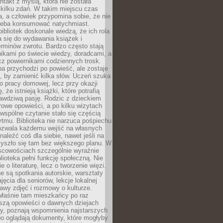
ntakt z myślą, która nie została
kilku zdań. W takim miejscu czas
a, a człowiek przypomina sobie, że nie
zeba konsumować natychmiast.
ibliotek doskonale wiedzą, że ich rola
a się do wydawania książek i
erminów zwrotu. Bardzo często stają
ikami po świecie wiedzy, doradcami, a
z powiernikami codziennych trosk.
a przychodzi po powieść, ale zostaje
j, by zamienić kilka słów. Uczeń szuka
o pracy domowej, lecz przy okazji
, że istnieją książki, które potrafią
awdziwą pasję. Rodzic z dzieckiem
rowe opowieści, a po kilku wizytach
wspólne czytanie stało się częścią
tmu. Biblioteka nie narzuca pośpiechu
 Pozwala każdemu wejść na własnych
naleźć coś dla siebie, nawet jeśli na
zyszło się tam bez większego planu. W
scowościach szczególnie wyraźnie
blioteka pełni funkcję społeczną. Nie
e o literaturę, lecz o tworzenie więzi.
 są spotkania autorskie, warsztaty
ajęcia dla seniorów, lekcje lokalnej
stawy zdjęć i rozmowy o kulturze.
właśnie tam mieszkańcy po raz
yszą opowieści o dawnych dziejach
cy, poznają wspomnienia najstarszych
bo oglądają dokumenty, które mogłyby