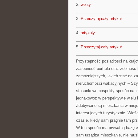
2.
wpisy
3.
Przeczytaj cały artykuł
4.
artykuly
5.
Przeczytaj cały artykuł
Przystępność posiadłości na krajo
zasobność portfela oraz zdolnoś
zamożniejszych, jakich stać na z
nieruchomości wakacyjnych – Szybk
stosunkowo pospolity sposób na za
jednakowoż w perspektywie wielu 
Zdobywane są mieszkania w miejs
interesujących turystycznie. Właś
czasie, kiedy sam pragnie tam pr
W ten sposób ma prywatną bazę wy
sam urządza mieszkanie, nie musi 