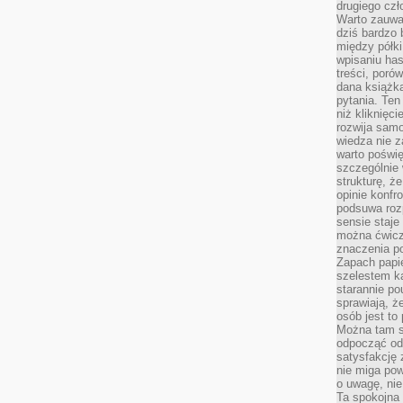
drugiego czł
Warto zauwa
dziś bardzo 
między półki
wpisaniu has
treści, poró
dana książk
pytania. Te
niż kliknięc
rozwija samo
wiedza nie z
warto poświę
szczególnie 
strukturę, ż
opinie konfr
podsuwa roz
sensie staje
można ćwicz
znaczenia po
Zapach papie
szelestem ka
starannie po
sprawiają, że
osób jest to
Można tam s
odpocząć od 
satysfakcję
nie miga po
o uwagę, nie
Ta spokojna 