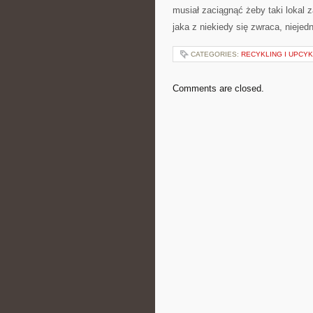
musiał zaciągnąć żeby taki lokal 
jaka z niekiedy się zwraca, nieje
CATEGORIES:
RECYKLING I UPCYK
Comments are closed.