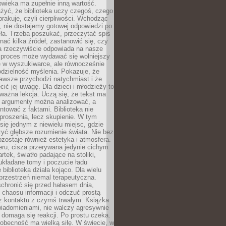
owieka ma zupełnie inną wartość.
żyć, że biblioteka uczy czegoś, czego
brakuje, czyli cierpliwości. Wchodząc
, nie dostajemy gotowej odpowiedzi po
ła. Trzeba poszukać, przeczytać spis
wnać kilka źródeł, zastanowić się, czy
a rzeczywiście odpowiada na nasze
n proces może wydawać się wolniejszy
ie w wyszukiwarce, ale równocześnie
dzielność myślenia. Pokazuje, że
awsze przychodzi natychmiast i że
cić jej uwagę. Dla dzieci i młodzieży to
ważna lekcja. Uczą się, że tekst ma
e argumenty można analizować, a
ontować z faktami. Biblioteka nie
proszenia, lecz skupienie. W tym
 się jednym z niewielu miejsc, gdzie
yć głębsze rozumienie świata. Nie bez
zostaje również estetyka i atmosfera.
ru, cisza przerywana jedynie cichym
rtek, światło padające na stoliki,
układane tomy i poczucie ładu
 biblioteka działa kojąco. Dla wielu
 przestrzeń niemal terapeutyczna.
chronić się przed hałasem dnia,
chaosu informacji i odczuć prostą
 z kontaktu z czymś trwałym. Książka
wiadomieniami, nie walczy agresywnie
 domaga się reakcji. Po prostu czeka.
obecność ma wielką siłę. W świecie, w