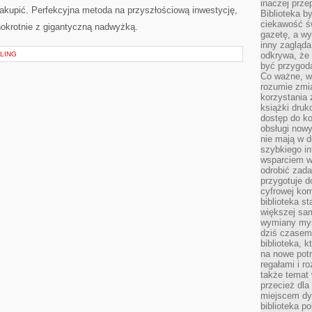
inaczej prz
zakupić. Perfekcyjna metoda na przyszłościową inwestycję,
Biblioteka b
ciekawość św
dnokrotnie z gigantyczną nadwyżką.
gazetę, a wy
inny zagląd
LING
odkrywa, że 
być przygodą
Co ważne, ws
rozumie zmi
korzystania z
książki druk
dostęp do k
obsługi nowy
nie mają w 
szybkiego in
wsparciem w
odrobić zad
przygotuje d
cyfrowej kom
biblioteka s
większej sam
wymiany myśl
dziś czasem
biblioteka, k
na nowe pot
regałami i r
także temat
przecież dla
miejscem dy
biblioteka p