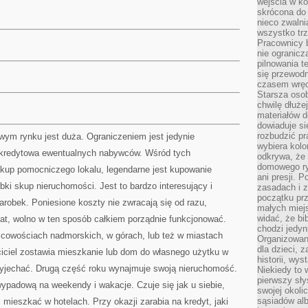
wejścia w ko
skrócona do 
nieco zwalni
wszystko tr
Pracownicy b
nie ogranicz
pilnowania t
się przewodn
czasem wręc
Starsza osob
chwilę dłuże
materiałów d
dowiaduje się
rozbudzić pr
wym rynku jest duża. Ograniczeniem jest jedynie
wybiera kolo
ć kredytowa ewentualnych nabywców. Wśród tych
odkrywa, że 
domowego ry
akup pomocniczego lokalu, legendarne jest kupowanie
ani presji.
i skup nieruchomości. Jest to bardzo interesujący i
zasadach i z
początku pr
robek. Poniesione koszty nie zwracają się od razu,
małych miej
widać, że bi
lat, wolno w ten sposób całkiem porządnie funkcjonować.
chodzi jedyni
cowościach nadmorskich, w górach, lub też w miastach
Organizowane
dla dzieci, z
ciciel zostawia mieszkanie lub dom do własnego użytku w
historii, wy
zyjechać. Drugą część roku wynajmuje swoją nieruchomość.
Niekiedy to 
pierwszy sł
padową na weekendy i wakacje. Czuje się jak u siebie,
swojej okoli
sąsiadów al
mieszkać w hotelach. Przy okazji zarabia na kredyt, jaki