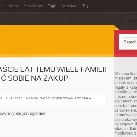
ia
Katar
Tagi
Tagi
Spis Treści
Tylko być
SUB
ŚCIE LAT TEMU WIELE FAMILII
W niewielkic
Ć SOBIE NA ZAKUP
miejscem, kt
jednak w śro
regały z ksi
spotykają si
i różne potr
JESZCZE
LIS - 4 - 2025
MOŻLIWOŚĆ KOMENTOWANIA
ZOSTAŁA
dla innych ź
KILKANAŚCIE
LAT
punktem cod
TEMU
człowiekiem.
WIELE
jowym rynku jest ogromna
ekranów obe
FAMILII
MOGŁO
biblioteka 
POZWOLIĆ
należącym do
SOBIE
właśnie dlat
NA
ZAKUP
możliwość za
WŁASNEGO