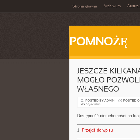
Archiwum
Austral
Strona główna
POMNOŻĘ
JESZCZE KILKANA
MOGŁO POZWOLI
WŁASNEGO
POSTED BY ADMIN
POSTED ON 
WYŁĄCZONA
Dostępność nieruchomości na kra
1.
Przejdź do wpisu