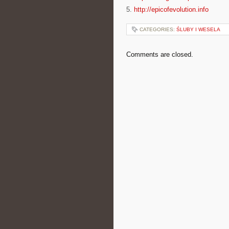
5.
http://epicofevolution.info
CATEGORIES:
ŚLUBY I WESELA
Comments are closed.