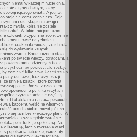
cnych niemal w każdej minucie dnia,
wydaje się czymś dawnym, jakby
 spokojniejszego świata. A jednak
ego staje się coraz cenniejsza. Daje
trzymania się, skupienia uwagi i
ntakt z myślą, która nie została
kilku zdań. W takim miejscu czas
a, a człowiek przypomina sobie, że nie
zeba konsumować natychmiast.
ibliotek doskonale wiedzą, że ich rola
a się do wydawania książek i
erminów zwrotu. Bardzo często stają
ikami po świecie wiedzy, doradcami, a
z powiernikami codziennych trosk.
a przychodzi po powieść, ale zostaje
j, by zamienić kilka słów. Uczeń szuka
o pracy domowej, lecz przy okazji
, że istnieją książki, które potrafią
awdziwą pasję. Rodzic z dzieckiem
rowe opowieści, a po kilku wizytach
wspólne czytanie stało się częścią
tmu. Biblioteka nie narzuca pośpiechu
 Pozwala każdemu wejść na własnych
naleźć coś dla siebie, nawet jeśli na
zyszło się tam bez większego planu. W
scowościach szczególnie wyraźnie
blioteka pełni funkcję społeczną. Nie
e o literaturę, lecz o tworzenie więzi.
 są spotkania autorskie, warsztaty
ajęcia dla seniorów, lekcje lokalnej