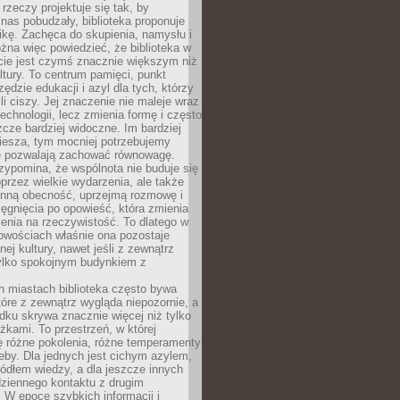
 rzeczy projektuje się tak, by
nas pobudzały, biblioteka proponuje
ikę. Zachęca do skupienia, namysłu i
na więc powiedzieć, że biblioteka w
ie jest czymś znacznie większym niż
ultury. To centrum pamięci, punkt
zędzie edukacji i azyl dla tych, którzy
li ciszy. Jej znaczenie nie maleje wraz
echnologii, lecz zmienia formę i często
szcze bardziej widoczne. Im bardziej
iesza, tym mocniej potrzebujemy
re pozwalają zachować równowagę.
rzypomina, że wspólnota nie buduje się
przez wielkie wydarzenia, ale także
enną obecność, uprzejmą rozmowę i
ęgnięcia po opowieść, która zmienia
enia na rzeczywistość. To dlatego w
owościach właśnie ona pozostaje
nej kultury, nawet jeśli z zewnątrz
tylko spokojnym budynkiem z
h miastach biblioteka często bywa
óre z zewnątrz wygląda niepozornie, a
dku skrywa znacznie więcej niż tylko
ążkami. To przestrzeń, w której
ę różne pokolenia, różne temperamenty
zeby. Dla jednych jest cichym azylem,
ródłem wiedzy, a dla jeszcze innych
ziennego kontaktu z drugim
 W epoce szybkich informacji i