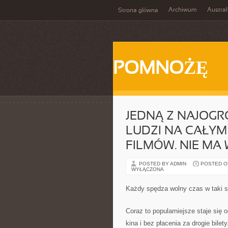
Archiwum
Austral
Strona główna
POMNOŻĘ
JEDNĄ Z NAJOG
LUDZI NA CAŁYM
FILMÓW. NIE MA
POSTED BY ADMIN
POSTED ON 
WYŁĄCZONA
Każdy spędza wolny czas w taki s
Coraz to popularniejsze staje si
kina i bez płacenia za drogie bile