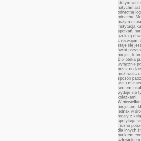
którym wiele
natychmiast 
odwrotną log
oddechu. Moż
małym mieśc
instytucją k
spotkań, nar
szukają chwi
z rozwojem t
staje się je
świat przysp
miejsc, któ
Biblioteka p
wyłącznie po
przez codzi
możliwość si
sposób patrz
wielu miejsc
sercem lokal
wydaje się 
książkami.
W niewielkic
miejscem, kt
jednak w śro
regały z ksi
spotykają si
i różne potr
dla innych ź
punktem cod
człowiekiem.