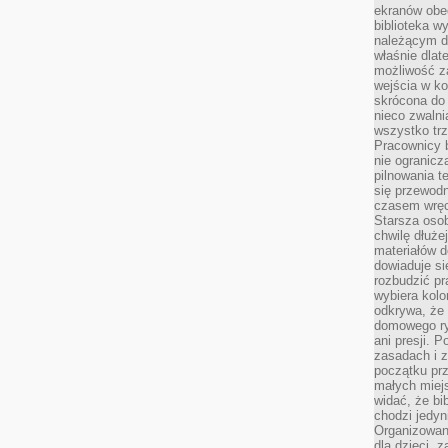
ekranów obe
biblioteka 
należącym do
właśnie dlat
możliwość za
wejścia w ko
skrócona do 
nieco zwalni
wszystko tr
Pracownicy b
nie ogranicz
pilnowania t
się przewodn
czasem wręc
Starsza osob
chwilę dłuże
materiałów d
dowiaduje się
rozbudzić pr
wybiera kolo
odkrywa, że 
domowego ry
ani presji.
zasadach i z
początku pr
małych miej
widać, że bi
chodzi jedyni
Organizowane
dla dzieci, z