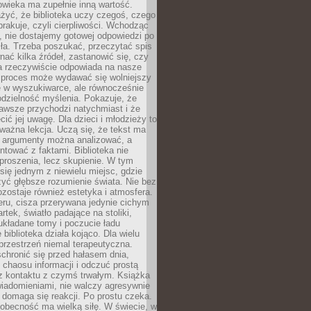
owieka ma zupełnie inną wartość.
żyć, że biblioteka uczy czegoś, czego
brakuje, czyli cierpliwości. Wchodząc
, nie dostajemy gotowej odpowiedzi po
ła. Trzeba poszukać, przeczytać spis
wnać kilka źródeł, zastanowić się, czy
a rzeczywiście odpowiada na nasze
n proces może wydawać się wolniejszy
ie w wyszukiwarce, ale równocześnie
dzielność myślenia. Pokazuje, że
awsze przychodzi natychmiast i że
cić jej uwagę. Dla dzieci i młodzieży to
ważna lekcja. Uczą się, że tekst ma
e argumenty można analizować, a
ontować z faktami. Biblioteka nie
proszenia, lecz skupienie. W tym
 się jednym z niewielu miejsc, gdzie
yć głębsze rozumienie świata. Nie bez
zostaje również estetyka i atmosfera.
ru, cisza przerywana jedynie cichym
rtek, światło padające na stoliki,
układane tomy i poczucie ładu
 biblioteka działa kojąco. Dla wielu
 przestrzeń niemal terapeutyczna.
chronić się przed hałasem dnia,
chaosu informacji i odczuć prostą
 z kontaktu z czymś trwałym. Książka
wiadomieniami, nie walczy agresywnie
 domaga się reakcji. Po prostu czeka.
obecność ma wielką siłę. W świecie, w