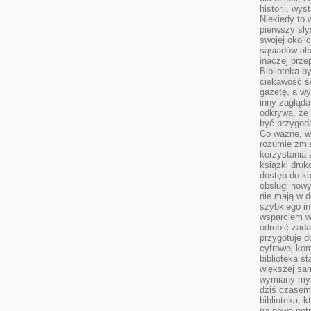
historii, wy
Niekiedy to 
pierwszy sł
swojej okoli
sąsiadów al
inaczej prz
Biblioteka b
ciekawość św
gazetę, a wy
inny zagląd
odkrywa, że 
być przygodą
Co ważne, ws
rozumie zmi
korzystania z
książki druk
dostęp do k
obsługi nowy
nie mają w 
szybkiego in
wsparciem w
odrobić zad
przygotuje d
cyfrowej kom
biblioteka s
większej sam
wymiany myśl
dziś czasem
biblioteka, k
na nowe pot