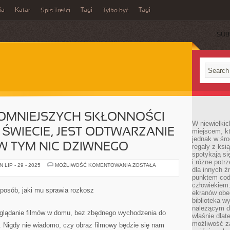
ia
Katar
Tagi
Tagi
Spis Treści
Tylko być
SUB
ROMNIEJSZYCH SKŁONNOŚCI
W niewielkic
 ŚWIECIE, JEST ODTWARZANIE
miejscem, kt
jednak w śro
 W TYM NIC DZIWNEGO
regały z ksi
spotykają si
i różne potr
JEDNĄ
LIP - 29 - 2025
MOŻLIWOŚĆ KOMENTOWANIA
ZOSTAŁA
dla innych ź
Z
NAJOGROMNIEJSZYCH
punktem cod
SKŁONNOŚCI
człowiekiem.
LUDZI
posób, jaki mu sprawia rozkosz
ekranów obe
NA
CAŁYM
biblioteka 
ŚWIECIE,
należącym do
JEST
ę oglądanie filmów w domu, bez zbędnego wychodzenia do
właśnie dlat
ODTWARZANIE
FILMÓW.
możliwość za
ty. Nigdy nie wiadomo, czy obraz filmowy będzie się nam
NIE