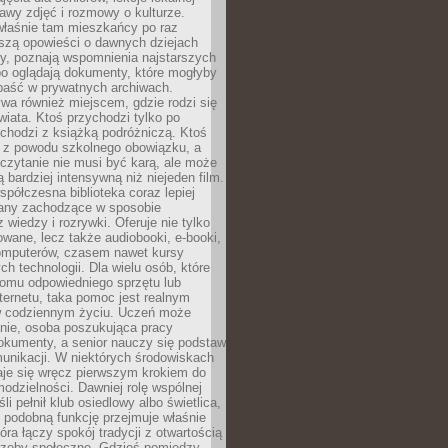
stawy zdjęć i rozmowy o kulturze.
właśnie tam mieszkańcy po raz
yszą opowieści o dawnych dziejach
cy, poznają wspomnienia najstarszych
bo oglądają dokumenty, które mogłyby
epaść w prywatnych archiwach.
ywa również miejscem, gdzie rodzi się
iata. Ktoś przychodzi tylko po
chodzi z książką podróżniczą. Ktoś
a z powodu szkolnego obowiązku, a
czytanie nie musi być karą, ale może
 bardziej intensywną niż niejeden film.
półczesna biblioteka coraz lepiej
any zachodzące w sposobie
 wiedzy i rozrywki. Oferuje nie tylko
owane, lecz także audiobooki, e-booki,
omputerów, czasem nawet kursy
ch technologii. Dla wielu osób, które
domu odpowiedniego sprzętu lub
ternetu, taka pomoc jest realnym
 codziennym życiu. Uczeń może
anie, osoba poszukująca pracy
okumenty, a senior nauczy się podstaw
unikacji. W niektórych środowiskach
taje się wręcz pierwszym krokiem do
odzielności. Dawniej rolę wspólnej
i pełnił klub osiedlowy albo świetlica,
 podobną funkcję przejmuje właśnie
tóra łączy spokój tradycji z otwartością
rzeby społeczne. Gdzieś pomiędzy