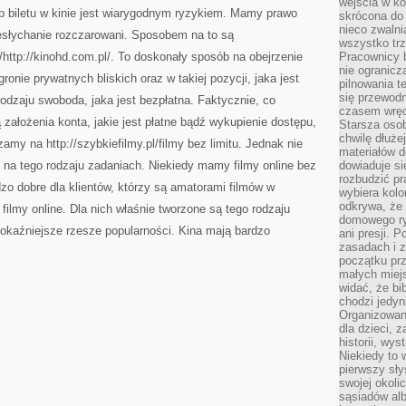
wejścia w ko
MA
p biletu w kinie jest wiarygodnym ryzykiem. Mamy prawo
W
skrócona do 
TYM
nieco zwalni
iesłychanie rozczarowani. Sposobem na to są
NIC
wszystko tr
DZIWNEGO
/http://kinohd.com.pl/. To doskonały sposób na obejrzenie
Pracownicy b
nie ogranicz
onie prywatnych bliskich oraz w takiej pozycji, jaka jest
pilnowania t
się przewodn
rodzaju swoboda, jaka jest bezpłatna. Faktycznie, co
czasem wręc
ą założenia konta, jakie jest płatne bądź wykupienie dostępu,
Starsza osob
chwilę dłuże
amy na http://szybkiefilmy.pl/filmy bez limitu. Jednak nie
materiałów d
ę na tego rodzaju zadaniach. Niekiedy mamy filmy online bez
dowiaduje się
rozbudzić pr
dzo dobre dla klientów, którzy są amatorami filmów w
wybiera kolo
odkrywa, że 
filmy online. Dla nich właśnie tworzone są tego rodzaju
domowego ry
 pokaźniejsze rzesze popularności. Kina mają bardzo
ani presji.
zasadach i z
początku pr
małych miej
widać, że bi
chodzi jedyni
Organizowane
dla dzieci, z
historii, wy
Niekiedy to 
pierwszy sł
swojej okoli
sąsiadów al