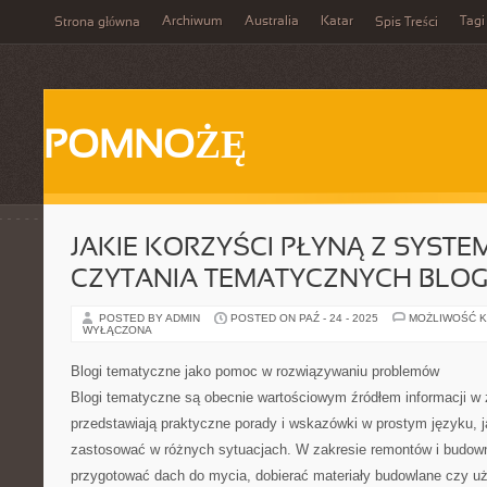
Archiwum
Australia
Katar
Tagi
Strona główna
Spis Treści
POMNOŻĘ
JAKIE KORZYŚCI PŁYNĄ Z SYST
CZYTANIA TEMATYCZNYCH BLO
POSTED BY ADMIN
POSTED ON PAŹ - 24 - 2025
MOŻLIWOŚĆ 
WYŁĄCZONA
Blogi tematyczne jako pomoc w rozwiązywaniu problemów
Blogi tematyczne są obecnie wartościowym źródłem informacji w
przedstawiają praktyczne porady i wskazówki w prostym języku, 
zastosować w różnych sytuacjach. W zakresie remontów i budowni
przygotować dach do mycia, dobierać materiały budowlane czy uż