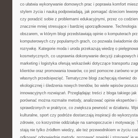
co ułatwia wykonywanie domowych prac i poprawia komfort mieszk
stylem życia i nauką podpowiadają, jak pomagać dzieciom lewor
czy poradzić sobie z problemami edukacyjnymi, przez co codzienn
znacznie mniej stresujące i bardziej uporządkowane. Technologia 
obszarem, w którym blogi przedstawiają opinie o komputerach pr
komputerowych czy popularnych grach, co pozwala świadomie dob
rozrywkę. Kategorie moda i uroda przekazują wiedzę o pielęgnowa
kosmetycznych, co usprawnia dokonywanie decyzji zakupowych i 
marketing i logistyka oferują wskazówki dotyczące transportu zag
klientów oraz promowania towarów, co jest pomocne zarówno w pra
własnych przedsięwzięć. Tematyczne blogi zachęcają również do
ekologicznej i śledzenia nowych trendów, bo wiele wpisów porusza
innowacyjnych rozwiązań. Przeglądając treści z bloga takiego jak
porównać można rozmaite metody, analizować opinie ekspertów i
sprawdzonych w praktyce, co zwiększa pewność w działaniu. Wp
kulturalne, sport czy podróże dostarczają inspiracji do wykorzyst
zdrowie, co korzystnie oddziałuje na samopoczucie i motywację. 
stają nie tylko źródłem wiedzy, ale też przewodnikiem w życiu 
odkrywać odpowiednie metody, poznawać nowinki i stosować je w 