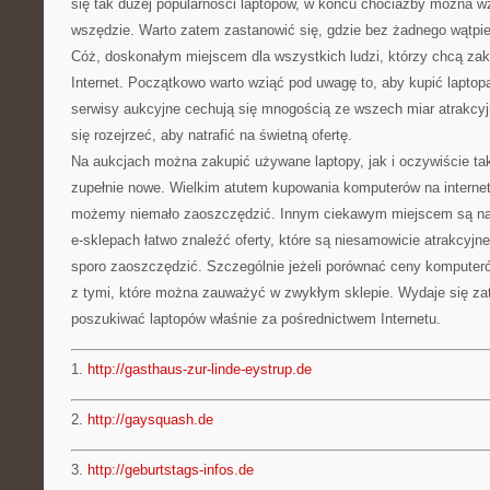
się tak dużej popularności laptopów, w końcu chociażby można wz
wszędzie. Warto zatem zastanowić się, gdzie bez żadnego wątpie
Cóż, doskonałym miejscem dla wszystkich ludzi, którzy chcą zaku
Internet. Początkowo warto wziąć pod uwagę to, aby kupić laptop
serwisy aukcyjne cechują się mnogością ze wszech miar atrakcyj
się rozejrzeć, aby natrafić na świetną ofertę.
Na aukcjach można zakupić używane laptopy, jak i oczywiście tak
zupełnie nowe. Wielkim atutem kupowania komputerów na internet
możemy niemało zaoszczędzić. Innym ciekawym miejscem są natu
e-sklepach łatwo znaleźć oferty, które są niesamowicie atrakcyj
sporo zaoszczędzić. Szczególnie jeżeli porównać ceny komputer
z tymi, które można zauważyć w zwykłym sklepie. Wydaje się za
poszukiwać laptopów właśnie za pośrednictwem Internetu.
1.
http://gasthaus-zur-linde-eystrup.de
2.
http://gaysquash.de
3.
http://geburtstags-infos.de