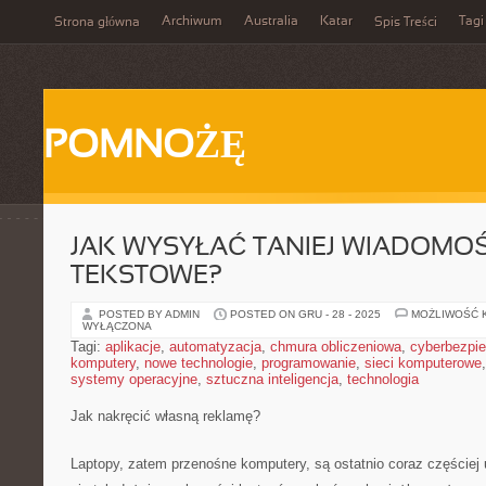
Archiwum
Australia
Katar
Tagi
Strona główna
Spis Treści
POMNOŻĘ
JAK WYSYŁAĆ TANIEJ WIADOMOŚ
TEKSTOWE?
POSTED BY ADMIN
POSTED ON GRU - 28 - 2025
MOŻLIWOŚĆ 
WYŁĄCZONA
Tagi:
aplikacje
,
automatyzacja
,
chmura obliczeniowa
,
cyberbezpi
komputery
,
nowe technologie
,
programowanie
,
sieci komputerowe
systemy operacyjne
,
sztuczna inteligencja
,
technologia
Jak nakręcić własną reklamę?
Laptopy, zatem przenośne komputery, są ostatnio coraz częściej