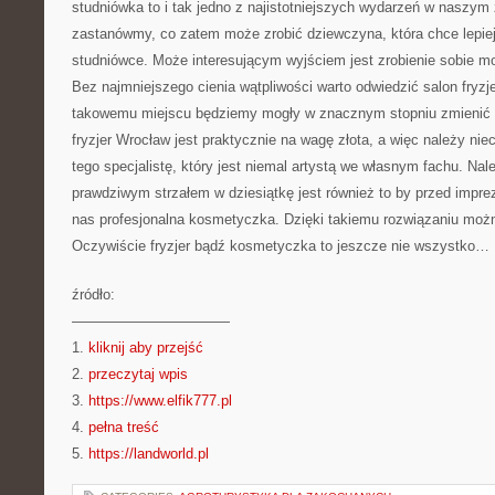
studniówka to i tak jedno z najistotniejszych wydarzeń w naszym 
zastanówmy, co zatem może zrobić dziewczyna, która chce lepie
studniówce. Może interesującym wyjściem jest zrobienie sobie mo
Bez najmniejszego cienia wątpliwości warto odwiedzić salon fryzje
takowemu miejscu będziemy mogły w znacznym stopniu zmienić w
fryzjer Wrocław jest praktycznie na wagę złota, a więc należy niec
tego specjalistę, który jest niemal artystą we własnym fachu. Na
prawdziwym strzałem w dziesiątkę jest również to by przed impr
nas profesjonalna kosmetyczka. Dzięki takiemu rozwiązaniu możn
Oczywiście fryzjer bądź kosmetyczka to jeszcze nie wszystko…
źródło:
———————————
1.
kliknij aby przejść
2.
przeczytaj wpis
3.
https://www.elfik777.pl
4.
pełna treść
5.
https://landworld.pl