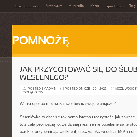
Archiwum
Australia
Katar
Tagi
Strona główna
Spis Treści
POMNOŻĘ
JAK PRZYGOTOWAĆ SIĘ DO ŚLUBU
WESELNEGO?
POSTED BY ADMIN
POSTED ON CZE - 29 - 2025
MOŻLIWOŚĆ 
WYŁĄCZONA
W jaki sposób można zainwestować swoje pieniądze?
Studniówka to obecnie tak samo istotna uroczystość jak zawsze –
to z całą pewnością to, że dzisiaj niezmiernie popularne są te stu
bardziej przypominają wielki bal, uroczystość weselną. Można śm