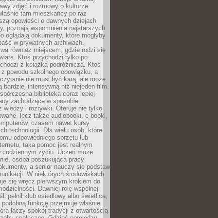
stawy zdjęć i rozmowy o kulturze.
właśnie tam mieszkańcy po raz
yszą opowieści o dawnych dziejach
cy, poznają wspomnienia najstarszych
bo oglądają dokumenty, które mogłyby
epaść w prywatnych archiwach.
ywa również miejscem, gdzie rodzi się
iata. Ktoś przychodzi tylko po
chodzi z książką podróżniczą. Ktoś
a z powodu szkolnego obowiązku, a
czytanie nie musi być karą, ale może
 bardziej intensywną niż niejeden film.
półczesna biblioteka coraz lepiej
any zachodzące w sposobie
 wiedzy i rozrywki. Oferuje nie tylko
owane, lecz także audiobooki, e-booki,
omputerów, czasem nawet kursy
ch technologii. Dla wielu osób, które
domu odpowiedniego sprzętu lub
ternetu, taka pomoc jest realnym
 codziennym życiu. Uczeń może
anie, osoba poszukująca pracy
okumenty, a senior nauczy się podstaw
unikacji. W niektórych środowiskach
taje się wręcz pierwszym krokiem do
odzielności. Dawniej rolę wspólnej
i pełnił klub osiedlowy albo świetlica,
 podobną funkcję przejmuje właśnie
tóra łączy spokój tradycji z otwartością
rzeby społeczne. Gdzieś pomiędzy