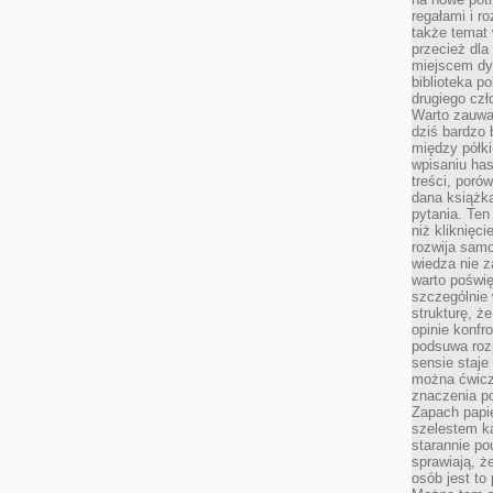
regałami i r
także temat
przecież dla
miejscem dy
biblioteka p
drugiego czł
Warto zauwa
dziś bardzo 
między półki
wpisaniu has
treści, poró
dana książk
pytania. Te
niż kliknięc
rozwija samo
wiedza nie z
warto poświę
szczególnie 
strukturę, ż
opinie konfr
podsuwa roz
sensie staje
można ćwicz
znaczenia po
Zapach papie
szelestem ka
starannie po
sprawiają, że
osób jest to