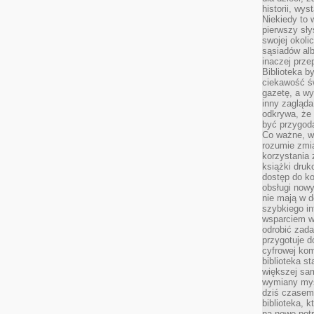
historii, wy
Niekiedy to 
pierwszy sł
swojej okoli
sąsiadów al
inaczej prz
Biblioteka b
ciekawość św
gazetę, a wy
inny zagląd
odkrywa, że 
być przygodą
Co ważne, ws
rozumie zmi
korzystania z
książki druk
dostęp do k
obsługi nowy
nie mają w 
szybkiego in
wsparciem w
odrobić zad
przygotuje d
cyfrowej kom
biblioteka s
większej sam
wymiany myśl
dziś czasem
biblioteka, k
na nowe pot