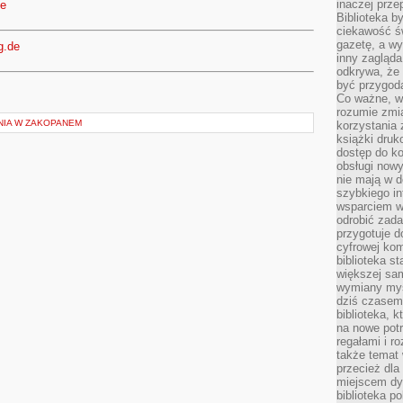
inaczej prz
de
Biblioteka b
ciekawość św
gazetę, a wy
g.de
inny zagląd
odkrywa, że 
być przygodą
Co ważne, ws
rozumie zmi
NIA W ZAKOPANEM
korzystania z
książki druk
dostęp do k
obsługi nowy
nie mają w 
szybkiego in
wsparciem w
odrobić zad
przygotuje d
cyfrowej kom
biblioteka s
większej sam
wymiany myśl
dziś czasem
biblioteka, k
na nowe pot
regałami i r
także temat
przecież dla
miejscem dy
biblioteka p