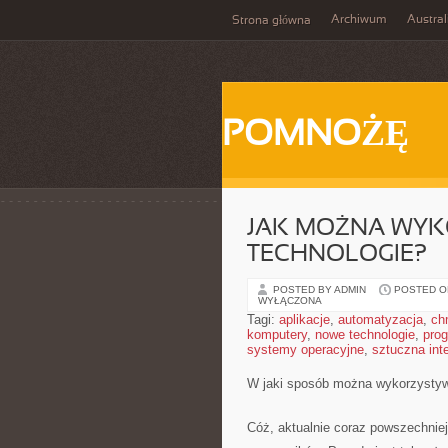
Archiwum
Austral
Strona główna
POMNOŻĘ
JAK MOŻNA WY
TECHNOLOGIE?
POSTED BY ADMIN
POSTED ON
WYŁĄCZONA
Tagi:
aplikacje
,
automatyzacja
,
ch
komputery
,
nowe technologie
,
pro
systemy operacyjne
,
sztuczna inte
W jaki sposób można wykorzystyw
Cóż, aktualnie coraz powszechnie