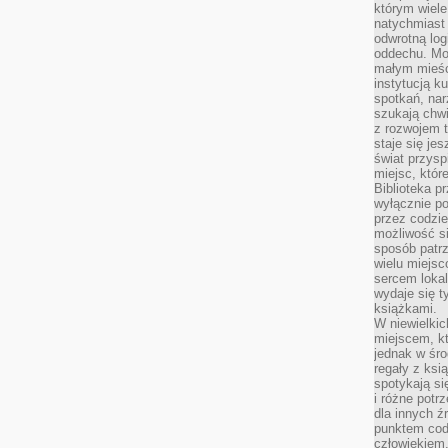
którym wiele
natychmiast 
odwrotną log
oddechu. Moż
małym mieśc
instytucją k
spotkań, nar
szukają chwi
z rozwojem t
staje się je
świat przysp
miejsc, któ
Biblioteka p
wyłącznie po
przez codzi
możliwość si
sposób patrz
wielu miejsc
sercem lokal
wydaje się 
książkami.
W niewielkic
miejscem, kt
jednak w śro
regały z ksi
spotykają si
i różne potr
dla innych ź
punktem cod
człowiekiem.