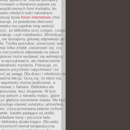
ozmowami o literaturze pojawia się
 współczesnych form kontaktu, bo
 wielu młodych ludzi naturalnym
skusji bywa
forum internetowe
choć
okazuje, że prawdziwa obecność
owieka ma zupełnie inną wartość.
żyć, że biblioteka uczy czegoś, czego
brakuje, czyli cierpliwości. Wchodząc
, nie dostajemy gotowej odpowiedzi po
ła. Trzeba poszukać, przeczytać spis
wnać kilka źródeł, zastanowić się, czy
a rzeczywiście odpowiada na nasze
n proces może wydawać się wolniejszy
ie w wyszukiwarce, ale równocześnie
dzielność myślenia. Pokazuje, że
awsze przychodzi natychmiast i że
cić jej uwagę. Dla dzieci i młodzieży to
ważna lekcja. Uczą się, że tekst ma
e argumenty można analizować, a
ontować z faktami. Biblioteka nie
proszenia, lecz skupienie. W tym
 się jednym z niewielu miejsc, gdzie
yć głębsze rozumienie świata. Nie bez
zostaje również estetyka i atmosfera.
ru, cisza przerywana jedynie cichym
rtek, światło padające na stoliki,
układane tomy i poczucie ładu
 biblioteka działa kojąco. Dla wielu
 przestrzeń niemal terapeutyczna.