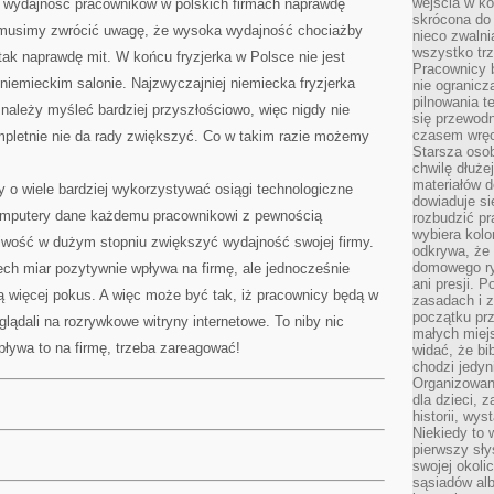
wejścia w ko
e wydajność pracowników w polskich firmach naprawdę
skrócona do 
 musimy zwrócić uwagę, że wysoka wydajność chociażby
nieco zwalni
wszystko tr
ak naprawdę mit. W końcu fryzjerka w Polsce nie jest
Pracownicy b
 w niemieckim salonie. Najzwyczajniej niemiecka fryzjerka
nie ogranicz
pilnowania t
 należy myśleć bardziej przyszłościowo, więc nigdy nie
się przewodn
czasem wręc
pletnie nie da rady zwiększyć. Co w takim razie możemy
Starsza osob
chwilę dłuże
materiałów d
 o wiele bardziej wykorzystywać osiągi technologiczne
dowiaduje się
komputery dane każdemu pracownikowi z pewnością
rozbudzić pr
wybiera kolo
iwość w dużym stopniu zwiększyć wydajność swojej firmy.
odkrywa, że 
domowego ry
ch miar pozytywnie wpływa na firmę, ale jednocześnie
ani presji.
ą więcej pokus. A więc może być tak, iż pracownicy będą w
zasadach i z
początku pr
lądali na rozrywkowe witryny internetowe. To niby nic
małych miej
pływa to na firmę, trzeba zareagować!
widać, że bi
chodzi jedyni
Organizowane
dla dzieci, z
historii, wy
Niekiedy to 
pierwszy sł
swojej okoli
sąsiadów al