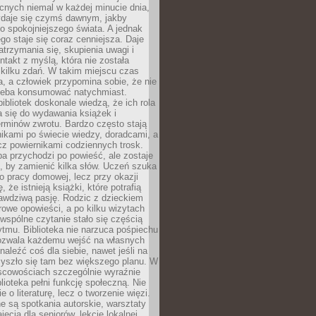
cnych niemal w każdej minucie dnia,
wydaje się czymś dawnym, jakby
 spokojniejszego świata. A jednak
ego staje się coraz cenniejsza. Daje
trzymania się, skupienia uwagi i
ntakt z myślą, która nie została
kilku zdań. W takim miejscu czas
a, a człowiek przypomina sobie, że nie
zeba konsumować natychmiast.
ibliotek doskonale wiedzą, że ich rola
a się do wydawania książek i
erminów zwrotu. Bardzo często stają
ikami po świecie wiedzy, doradcami, a
z powiernikami codziennych trosk.
a przychodzi po powieść, ale zostaje
j, by zamienić kilka słów. Uczeń szuka
o pracy domowej, lecz przy okazji
, że istnieją książki, które potrafią
awdziwą pasję. Rodzic z dzieckiem
rowe opowieści, a po kilku wizytach
wspólne czytanie stało się częścią
tmu. Biblioteka nie narzuca pośpiechu
 Pozwala każdemu wejść na własnych
naleźć coś dla siebie, nawet jeśli na
zyszło się tam bez większego planu. W
scowościach szczególnie wyraźnie
blioteka pełni funkcję społeczną. Nie
e o literaturę, lecz o tworzenie więzi.
 są spotkania autorskie, warsztaty
ajęcia dla seniorów, lekcje lokalnej