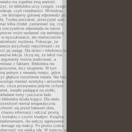
owieka ma zupełnie inną wartość.
żyć, że biblioteka uczy czegoś, czego
brakuje, czyli cierpliwości. Wchodząc
, nie dostajemy gotowej odpowiedzi po
ła. Trzeba poszukać, przeczytać spis
wnać kilka źródeł, zastanowić się, czy
a rzeczywiście odpowiada na nasze
n proces może wydawać się wolniejszy
ie w wyszukiwarce, ale równocześnie
dzielność myślenia. Pokazuje, że
awsze przychodzi natychmiast i że
cić jej uwagę. Dla dzieci i młodzieży to
ważna lekcja. Uczą się, że tekst ma
e argumenty można analizować, a
ontować z faktami. Biblioteka nie
proszenia, lecz skupienie. W tym
 się jednym z niewielu miejsc, gdzie
yć głębsze rozumienie świata. Nie bez
zostaje również estetyka i atmosfera.
ru, cisza przerywana jedynie cichym
rtek, światło padające na stoliki,
układane tomy i poczucie ładu
 biblioteka działa kojąco. Dla wielu
 przestrzeń niemal terapeutyczna.
chronić się przed hałasem dnia,
chaosu informacji i odczuć prostą
 z kontaktu z czymś trwałym. Książka
wiadomieniami, nie walczy agresywnie
 domaga się reakcji. Po prostu czeka.
obecność ma wielką siłę. W świecie, w