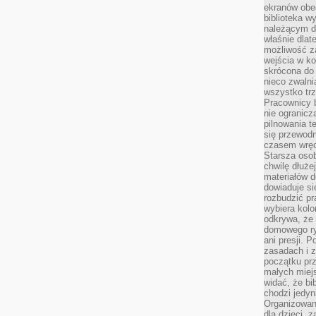
ekranów obe
biblioteka 
należącym do
właśnie dlat
możliwość za
wejścia w ko
skrócona do 
nieco zwalni
wszystko tr
Pracownicy b
nie ogranicz
pilnowania t
się przewodn
czasem wręc
Starsza osob
chwilę dłuże
materiałów d
dowiaduje się
rozbudzić pr
wybiera kolo
odkrywa, że 
domowego ry
ani presji.
zasadach i z
początku pr
małych miej
widać, że bi
chodzi jedyni
Organizowane
dla dzieci, z