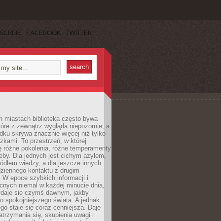
SCRIBE
FACEBOOK
TWITTER
h miastach biblioteka często bywa
óre z zewnątrz wygląda niepozornie, a
dku skrywa znacznie więcej niż tylko
ążkami. To przestrzeń, w której
ę różne pokolenia, różne temperamenty
zeby. Dla jednych jest cichym azylem,
ródłem wiedzy, a dla jeszcze innych
ziennego kontaktu z drugim
 W epoce szybkich informacji i
cnych niemal w każdej minucie dnia,
wydaje się czymś dawnym, jakby
 spokojniejszego świata. A jednak
ego staje się coraz cenniejsza. Daje
trzymania się, skupienia uwagi i