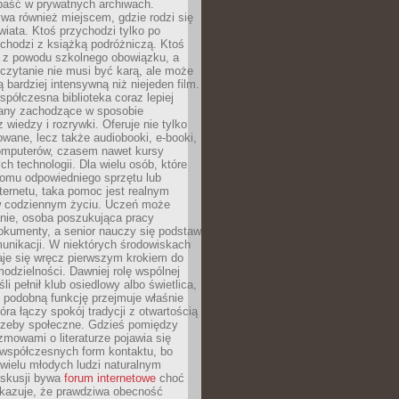
epaść w prywatnych archiwach.
ywa również miejscem, gdzie rodzi się
iata. Ktoś przychodzi tylko po
chodzi z książką podróżniczą. Ktoś
a z powodu szkolnego obowiązku, a
czytanie nie musi być karą, ale może
 bardziej intensywną niż niejeden film.
półczesna biblioteka coraz lepiej
any zachodzące w sposobie
 wiedzy i rozrywki. Oferuje nie tylko
owane, lecz także audiobooki, e-booki,
omputerów, czasem nawet kursy
ch technologii. Dla wielu osób, które
domu odpowiedniego sprzętu lub
ternetu, taka pomoc jest realnym
 codziennym życiu. Uczeń może
anie, osoba poszukująca pracy
okumenty, a senior nauczy się podstaw
unikacji. W niektórych środowiskach
taje się wręcz pierwszym krokiem do
odzielności. Dawniej rolę wspólnej
i pełnił klub osiedlowy albo świetlica,
 podobną funkcję przejmuje właśnie
tóra łączy spokój tradycji z otwartością
rzeby społeczne. Gdzieś pomiędzy
ozmowami o literaturze pojawia się
 współczesnych form kontaktu, bo
 wielu młodych ludzi naturalnym
skusji bywa
forum internetowe
choć
okazuje, że prawdziwa obecność