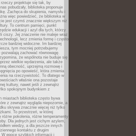
 rzeczy projektuje się tak, by
nas pobudzały, biblioteka proponuje
ikę. Zachęca do skupienia, namysłu i
na więc powiedzieć, że biblioteka w
ie jest czymś znacznie większym niż
ultury. To centrum pamięci, punkt
zędzie edukacji i azyl dla tych, którzy
li ciszy. Jej znaczenie nie maleje wraz
echnologii, lecz zmienia formę i często
szcze bardziej widoczne. Im bardziej
iesza, tym mocniej potrzebujemy
re pozwalają zachować równowagę.
rzypomina, że wspólnota nie buduje się
przez wielkie wydarzenia, ale także
enną obecność, uprzejmą rozmowę i
ęgnięcia po opowieść, która zmienia
enia na rzeczywistość. To dlatego w
owościach właśnie ona pozostaje
nej kultury, nawet jeśli z zewnątrz
tylko spokojnym budynkiem z
h miastach biblioteka często bywa
óre z zewnątrz wygląda niepozornie, a
dku skrywa znacznie więcej niż tylko
ążkami. To przestrzeń, w której
ę różne pokolenia, różne temperamenty
zeby. Dla jednych jest cichym azylem,
ródłem wiedzy, a dla jeszcze innych
ziennego kontaktu z drugim
 W epoce szybkich informacji i