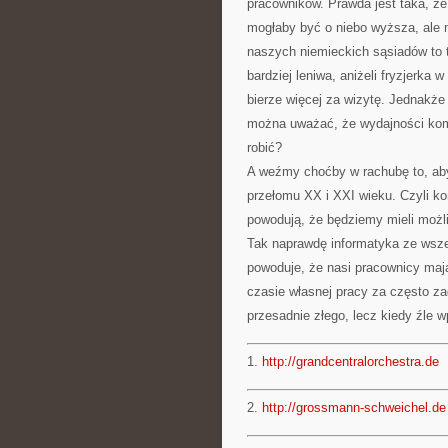
pracowników. Prawda jest taka, ż
mogłaby być o niebo wyższa, ale
naszych niemieckich sąsiadów to t
bardziej leniwa, aniżeli fryzjerka
bierze więcej za wizytę. Jednakże
można uważać, że wydajności kom
robić?
A weźmy choćby w rachubę to, aby
przełomu XX i XXI wieku. Czyli 
powodują, że będziemy mieli możl
Tak naprawdę informatyka ze wsze
powoduje, że nasi pracownicy maj
czasie własnej pracy za często zag
przesadnie złego, lecz kiedy źle w
1.
http://grandcentralorchestra.de
2.
http://grossmann-schweichel.de