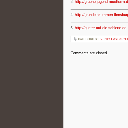
3.
http://gruene-jugend-muelheim.
4.
http://grundeinkommen-flensbur
5.
http://gueter-auf-die-schiene.de
CATEGORIES:
EVENTY I WYDARZE
Comments are closed.