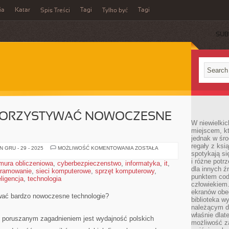
ia
Katar
Tagi
Tagi
Spis Treści
Tylko być
SUB
KORZYSTYWAĆ NOWOCZESNE
W niewielkic
miejscem, kt
jednak w śro
regały z ksi
JAK
 GRU - 29 - 2025
MOŻLIWOŚĆ KOMENTOWANIA
ZOSTAŁA
spotykają si
MOŻNA
WYKORZYSTYWAĆ
i różne potr
mura obliczeniowa
,
cyberbezpieczenstwo
,
informatyka
,
it
,
NOWOCZESNE
dla innych ź
gramowanie
,
sieci komputerowe
,
sprzęt komputerowy
TECHNOLOGIE?
,
punktem cod
ligencja
,
technologia
człowiekiem.
ekranów obe
ać bardzo nowoczesne technologie?
biblioteka 
należącym do
właśnie dlat
j poruszanym zagadnieniem jest wydajność polskich
możliwość za