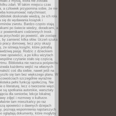
ntakt z myślą, która nie została
kilku zdań. W takim miejscu czas
a, a człowiek przypomina sobie, że nie
zeba konsumować natychmiast.
ibliotek doskonale wiedzą, że ich rola
a się do wydawania książek i
erminów zwrotu. Bardzo często stają
ikami po świecie wiedzy, doradcami, a
z powiernikami codziennych trosk.
a przychodzi po powieść, ale zostaje
j, by zamienić kilka słów. Uczeń szuka
o pracy domowej, lecz przy okazji
, że istnieją książki, które potrafią
awdziwą pasję. Rodzic z dzieckiem
rowe opowieści, a po kilku wizytach
wspólne czytanie stało się częścią
tmu. Biblioteka nie narzuca pośpiechu
 Pozwala każdemu wejść na własnych
naleźć coś dla siebie, nawet jeśli na
zyszło się tam bez większego planu. W
scowościach szczególnie wyraźnie
blioteka pełni funkcję społeczną. Nie
e o literaturę, lecz o tworzenie więzi.
 są spotkania autorskie, warsztaty
ajęcia dla seniorów, lekcje lokalnej
stawy zdjęć i rozmowy o kulturze.
właśnie tam mieszkańcy po raz
yszą opowieści o dawnych dziejach
cy, poznają wspomnienia najstarszych
bo oglądają dokumenty, które mogłyby