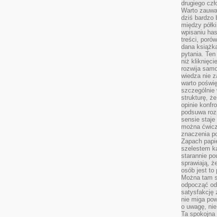
drugiego czł
Warto zauwa
dziś bardzo 
między półki
wpisaniu has
treści, poró
dana książk
pytania. Te
niż kliknięc
rozwija samo
wiedza nie z
warto poświę
szczególnie 
strukturę, ż
opinie konfr
podsuwa roz
sensie staje
można ćwicz
znaczenia po
Zapach papie
szelestem ka
starannie po
sprawiają, że
osób jest to
Można tam s
odpocząć od 
satysfakcję
nie miga po
o uwagę, nie
Ta spokojna 