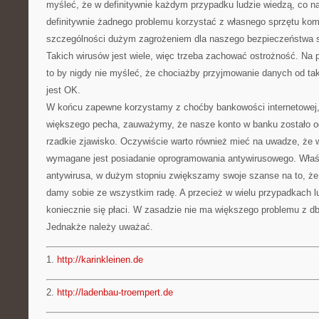
myśleć, że w definitywnie każdym przypadku ludzie wiedzą, co na
definitywnie żadnego problemu korzystać z własnego sprzętu ko
szczególności dużym zagrożeniem dla naszego bezpieczeństwa są
Takich wirusów jest wiele, więc trzeba zachować ostrożność. Na
to by nigdy nie myśleć, że chociażby przyjmowanie danych od ta
jest OK.
W końcu zapewne korzystamy z choćby bankowości internetowej, 
większego pecha, zauważymy, że nasze konto w banku zostało ogo
rzadkie zjawisko. Oczywiście warto również mieć na uwadze, że
wymagane jest posiadanie oprogramowania antywirusowego. Właśn
antywirusa, w dużym stopniu zwiększamy swoje szanse na to, ż
damy sobie ze wszystkim radę. A przecież w wielu przypadkach lu
koniecznie się płaci. W zasadzie nie ma większego problemu z d
Jednakże należy uważać.
1.
http://karinkleinen.de
2.
http://ladenbau-troempert.de