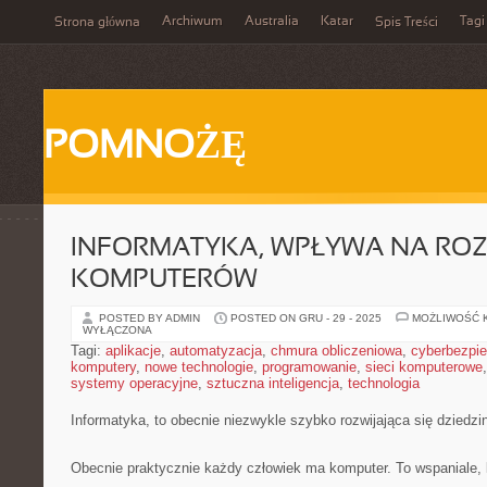
Archiwum
Australia
Katar
Tagi
Strona główna
Spis Treści
POMNOŻĘ
INFORMATYKA, WPŁYWA NA RO
KOMPUTERÓW
POSTED BY ADMIN
POSTED ON GRU - 29 - 2025
MOŻLIWOŚĆ 
WYŁĄCZONA
Tagi:
aplikacje
,
automatyzacja
,
chmura obliczeniowa
,
cyberbezpi
komputery
,
nowe technologie
,
programowanie
,
sieci komputerowe
systemy operacyjne
,
sztuczna inteligencja
,
technologia
Informatyka, to obecnie niezwykle szybko rozwijająca się dziedzi
Obecnie praktycznie każdy człowiek ma komputer. To wspaniale, 