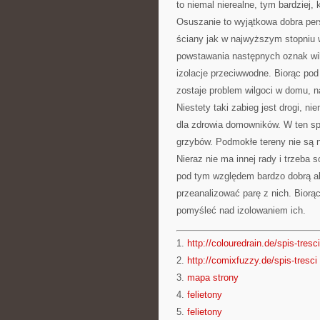
to niemal nierealne, tym bardziej,
Osuszanie to wyjątkowa dobra pe
ściany jak w najwyższym stopniu 
powstawania następnych oznak wi
izolacje przeciwwodne. Biorąc pod
zostaje problem wilgoci w domu, n
Niestety taki zabieg jest drogi, 
dla zdrowia domowników. W ten sp
grzybów. Podmokłe tereny nie są
Nieraz nie ma innej rady i trzeba s
pod tym względem bardzo dobrą al
przeanalizować parę z nich. Bior
pomyśleć nad izolowaniem ich.
1.
http://colouredrain.de/spis-tresci
2.
http://comixfuzzy.de/spis-tresci
3.
mapa strony
4.
felietony
5.
felietony