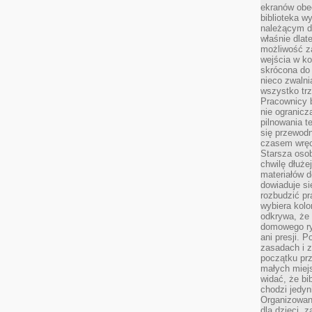
ekranów obe
biblioteka 
należącym do
właśnie dlat
możliwość za
wejścia w ko
skrócona do 
nieco zwalni
wszystko tr
Pracownicy b
nie ogranicz
pilnowania t
się przewodn
czasem wręc
Starsza osob
chwilę dłuże
materiałów d
dowiaduje się
rozbudzić pr
wybiera kolo
odkrywa, że 
domowego ry
ani presji.
zasadach i z
początku pr
małych miej
widać, że bi
chodzi jedyni
Organizowane
dla dzieci, z