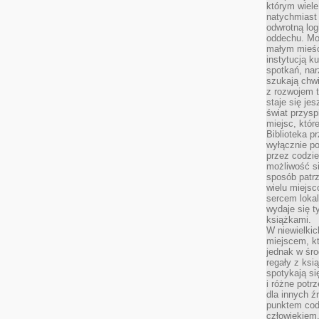
którym wiele
natychmiast 
odwrotną log
oddechu. Moż
małym mieśc
instytucją k
spotkań, nar
szukają chwi
z rozwojem t
staje się je
świat przysp
miejsc, któ
Biblioteka p
wyłącznie po
przez codzi
możliwość si
sposób patrz
wielu miejsc
sercem lokal
wydaje się 
książkami.
W niewielkic
miejscem, kt
jednak w śro
regały z ksi
spotykają si
i różne potr
dla innych ź
punktem cod
człowiekiem.