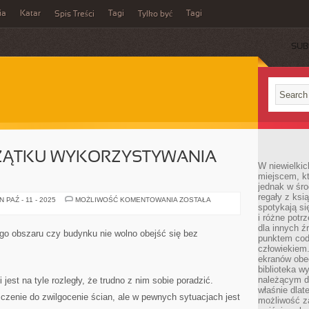
ia
Katar
Tagi
Tagi
Spis Treści
Tylko być
SUB
ZĄTKU WYKORZYSTYWANIA
W niewielkic
miejscem, kt
jednak w śro
regały z ksi
GODNIE
PAŹ - 11 - 2025
MOŻLIWOŚĆ KOMENTOWANIA
ZOSTAŁA
spotykają si
OD
POCZĄTKU
i różne potr
WYKORZYSTYWANIA
dla innych ź
TECHNOLOGII
ego obszaru czy budynku nie wolno obejść się bez
punktem cod
człowiekiem.
ekranów obe
biblioteka 
należącym do
 jest na tyle rozległy, że trudno z nim sobie poradzić.
właśnie dlat
czenie do zwilgocenie ścian, ale w pewnych sytuacjach jest
możliwość za