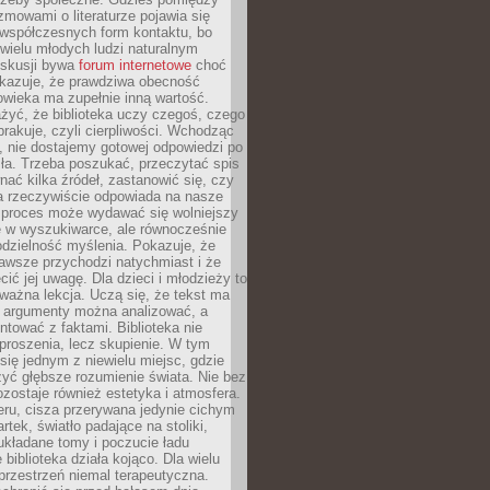
ozmowami o literaturze pojawia się
 współczesnych form kontaktu, bo
 wielu młodych ludzi naturalnym
skusji bywa
forum internetowe
choć
okazuje, że prawdziwa obecność
owieka ma zupełnie inną wartość.
żyć, że biblioteka uczy czegoś, czego
brakuje, czyli cierpliwości. Wchodząc
, nie dostajemy gotowej odpowiedzi po
ła. Trzeba poszukać, przeczytać spis
wnać kilka źródeł, zastanowić się, czy
a rzeczywiście odpowiada na nasze
n proces może wydawać się wolniejszy
ie w wyszukiwarce, ale równocześnie
dzielność myślenia. Pokazuje, że
awsze przychodzi natychmiast i że
cić jej uwagę. Dla dzieci i młodzieży to
ważna lekcja. Uczą się, że tekst ma
e argumenty można analizować, a
ontować z faktami. Biblioteka nie
proszenia, lecz skupienie. W tym
 się jednym z niewielu miejsc, gdzie
yć głębsze rozumienie świata. Nie bez
zostaje również estetyka i atmosfera.
ru, cisza przerywana jedynie cichym
rtek, światło padające na stoliki,
układane tomy i poczucie ładu
 biblioteka działa kojąco. Dla wielu
 przestrzeń niemal terapeutyczna.