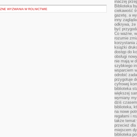
inaczej prz
Biblioteka b
CZNE WYZWANIA W ROLNICTWIE
ciekawość św
gazetę, a wy
inny zagląd
odkrywa, że 
być przygodą
Co ważne, ws
rozumie zmi
korzystania z
książki druk
dostęp do k
obsługi nowy
nie mają w 
szybkiego in
wsparciem w
odrobić zad
przygotuje d
cyfrowej kom
biblioteka s
większej sam
wymiany myśl
dziś czasem
biblioteka, k
na nowe pot
regałami i r
także temat
przecież dla
miejscem dy
biblioteka p