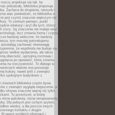
 rzeczy projektuje się tak, by
nas pobudzały, biblioteka proponuje
ikę. Zachęca do skupienia, namysłu i
na więc powiedzieć, że biblioteka w
ie jest czymś znacznie większym niż
ultury. To centrum pamięci, punkt
zędzie edukacji i azyl dla tych, którzy
li ciszy. Jej znaczenie nie maleje wraz
echnologii, lecz zmienia formę i często
szcze bardziej widoczne. Im bardziej
iesza, tym mocniej potrzebujemy
re pozwalają zachować równowagę.
rzypomina, że wspólnota nie buduje się
przez wielkie wydarzenia, ale także
enną obecność, uprzejmą rozmowę i
ęgnięcia po opowieść, która zmienia
enia na rzeczywistość. To dlatego w
owościach właśnie ona pozostaje
nej kultury, nawet jeśli z zewnątrz
tylko spokojnym budynkiem z
h miastach biblioteka często bywa
óre z zewnątrz wygląda niepozornie, a
dku skrywa znacznie więcej niż tylko
ążkami. To przestrzeń, w której
ę różne pokolenia, różne temperamenty
zeby. Dla jednych jest cichym azylem,
ródłem wiedzy, a dla jeszcze innych
ziennego kontaktu z drugim
 W epoce szybkich informacji i