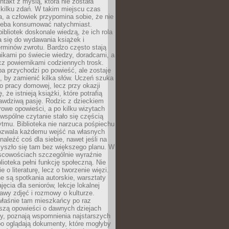
ntakt z myślą, która nie została
kilku zdań. W takim miejscu czas
a, a człowiek przypomina sobie, że nie
zeba konsumować natychmiast.
ibliotek doskonale wiedzą, że ich rola
a się do wydawania książek i
erminów zwrotu. Bardzo często stają
ikami po świecie wiedzy, doradcami, a
z powiernikami codziennych trosk.
a przychodzi po powieść, ale zostaje
j, by zamienić kilka słów. Uczeń szuka
o pracy domowej, lecz przy okazji
, że istnieją książki, które potrafią
awdziwą pasję. Rodzic z dzieckiem
rowe opowieści, a po kilku wizytach
wspólne czytanie stało się częścią
tmu. Biblioteka nie narzuca pośpiechu
 Pozwala każdemu wejść na własnych
naleźć coś dla siebie, nawet jeśli na
zyszło się tam bez większego planu. W
scowościach szczególnie wyraźnie
blioteka pełni funkcję społeczną. Nie
e o literaturę, lecz o tworzenie więzi.
 są spotkania autorskie, warsztaty
ajęcia dla seniorów, lekcje lokalnej
stawy zdjęć i rozmowy o kulturze.
właśnie tam mieszkańcy po raz
yszą opowieści o dawnych dziejach
cy, poznają wspomnienia najstarszych
bo oglądają dokumenty, które mogłyby