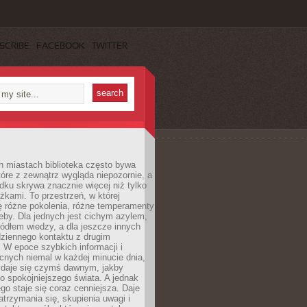
SCRIBE
FACEBOOK
TWITTER
h miastach biblioteka często bywa
óre z zewnątrz wygląda niepozornie, a
dku skrywa znacznie więcej niż tylko
ążkami. To przestrzeń, w której
ę różne pokolenia, różne temperamenty
zeby. Dla jednych jest cichym azylem,
ródłem wiedzy, a dla jeszcze innych
ziennego kontaktu z drugim
 W epoce szybkich informacji i
cnych niemal w każdej minucie dnia,
wydaje się czymś dawnym, jakby
 spokojniejszego świata. A jednak
ego staje się coraz cenniejsza. Daje
trzymania się, skupienia uwagi i