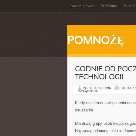
Archiwum
Austral
Strona główna
POMNOŻĘ
GODNIE OD POC
TECHNOLOGII
POSTED BY ADMIN
POSTED ON 
WYŁĄCZONA
Kiedy dociera do zwilgocenia dan
osuszania
Dla dużej grupy osób kłopot wilgoci
Najlepszą odmianą jest nie dopusz