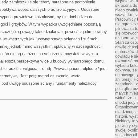
wejścia w ko
 kiedy zamieszkuje się tereny narażone na podtopienia.
skrócona do 
rspektywa wobec dalszych prac izolacyjnych. Osuszone
nieco zwalni
wszystko tr
wypada prawidłowo zaizolować, by nie dochodziło do
Pracownicy b
nie ogranicz
lgoci i grzybów. W tym wypadku uwzględniane pozostają
pilnowania t
 szczególną uwagę takie działania z pewnością eliminowany
się przewodn
czasem wręc
a wewnętrznych jak i zewnętrznych ścianach i sufitach.
Starsza osob
niemniej jednak mimo wszystkim opłacalny w szczególności
chwilę dłuże
materiałów d
osób nie są narażeni na schorzenia powstałe w wyniku
dowiaduje się
rozbudzić pr
 najlepszą perspektywą w celu budowy wymarzonego domu.
wybiera kolo
obie radzić z wilgocią. Tu http://www.aquacontrolplus.pl/ jest
odkrywa, że 
domowego ry
ternatywą. Jest parę metod osuszania, warto
ani presji.
ąc pod uwagę osuszone ściany i fundamenty należałoby
zasadach i z
początku pr
małych miej
widać, że bi
chodzi jedyni
Organizowane
dla dzieci, z
historii, wy
Niekiedy to 
pierwszy sł
swojej okoli
sąsiadów al