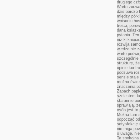
drugiego czł
Warto zauwa
dziś bardzo 
między półki
wpisaniu has
treści, poró
dana książk
pytania. Te
niż kliknięc
rozwija samo
wiedza nie z
warto poświę
szczególnie 
strukturę, ż
opinie konfr
podsuwa roz
sensie staje
można ćwicz
znaczenia po
Zapach papie
szelestem ka
starannie po
sprawiają, że
osób jest to
Można tam s
odpocząć od 
satysfakcję
nie miga po
o uwagę, nie
Ta spokojna 