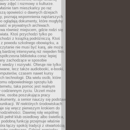
stawy zdjęć i rozmowy o kulturze.
właśnie tam mieszkańcy po raz
yszą opowieści o dawnych dziejach
cy, poznają wspomnienia najstarszych
bo oglądają dokumenty, które mogłyby
epaść w prywatnych archiwach.
ywa również miejscem, gdzie rodzi się
iata. Ktoś przychodzi tylko po
chodzi z książką podróżniczą. Ktoś
a z powodu szkolnego obowiązku, a
czytanie nie musi być karą, ale może
 bardziej intensywną niż niejeden film.
półczesna biblioteka coraz lepiej
any zachodzące w sposobie
 wiedzy i rozrywki. Oferuje nie tylko
owane, lecz także audiobooki, e-booki,
omputerów, czasem nawet kursy
ch technologii. Dla wielu osób, które
domu odpowiedniego sprzętu lub
ternetu, taka pomoc jest realnym
 codziennym życiu. Uczeń może
anie, osoba poszukująca pracy
okumenty, a senior nauczy się podstaw
unikacji. W niektórych środowiskach
taje się wręcz pierwszym krokiem do
odzielności. Dawniej rolę wspólnej
i pełnił klub osiedlowy albo świetlica,
 podobną funkcję przejmuje właśnie
tóra łączy spokój tradycji z otwartością
rzeby społeczne. Gdzieś pomiędzy