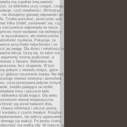
owieka ma zupełnie inną wartość.
żyć, że biblioteka uczy czegoś, czego
brakuje, czyli cierpliwości. Wchodząc
, nie dostajemy gotowej odpowiedzi po
ła. Trzeba poszukać, przeczytać spis
wnać kilka źródeł, zastanowić się, czy
a rzeczywiście odpowiada na nasze
n proces może wydawać się wolniejszy
ie w wyszukiwarce, ale równocześnie
dzielność myślenia. Pokazuje, że
awsze przychodzi natychmiast i że
cić jej uwagę. Dla dzieci i młodzieży to
ważna lekcja. Uczą się, że tekst ma
e argumenty można analizować, a
ontować z faktami. Biblioteka nie
proszenia, lecz skupienie. W tym
 się jednym z niewielu miejsc, gdzie
yć głębsze rozumienie świata. Nie bez
zostaje również estetyka i atmosfera.
ru, cisza przerywana jedynie cichym
rtek, światło padające na stoliki,
układane tomy i poczucie ładu
 biblioteka działa kojąco. Dla wielu
 przestrzeń niemal terapeutyczna.
chronić się przed hałasem dnia,
chaosu informacji i odczuć prostą
 z kontaktu z czymś trwałym. Książka
wiadomieniami, nie walczy agresywnie
 domaga się reakcji. Po prostu czeka.
obecność ma wielką siłę. W świecie, w