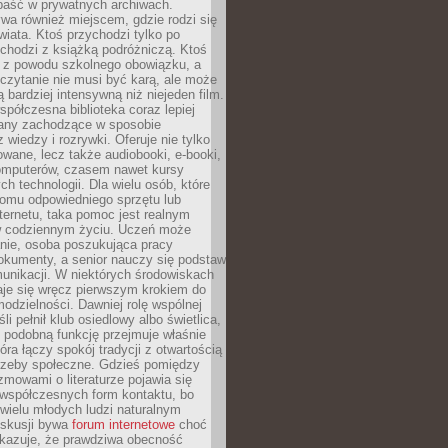
epaść w prywatnych archiwach.
ywa również miejscem, gdzie rodzi się
iata. Ktoś przychodzi tylko po
chodzi z książką podróżniczą. Ktoś
a z powodu szkolnego obowiązku, a
czytanie nie musi być karą, ale może
 bardziej intensywną niż niejeden film.
półczesna biblioteka coraz lepiej
any zachodzące w sposobie
 wiedzy i rozrywki. Oferuje nie tylko
owane, lecz także audiobooki, e-booki,
omputerów, czasem nawet kursy
ch technologii. Dla wielu osób, które
domu odpowiedniego sprzętu lub
ternetu, taka pomoc jest realnym
 codziennym życiu. Uczeń może
anie, osoba poszukująca pracy
okumenty, a senior nauczy się podstaw
unikacji. W niektórych środowiskach
taje się wręcz pierwszym krokiem do
odzielności. Dawniej rolę wspólnej
i pełnił klub osiedlowy albo świetlica,
 podobną funkcję przejmuje właśnie
tóra łączy spokój tradycji z otwartością
rzeby społeczne. Gdzieś pomiędzy
ozmowami o literaturze pojawia się
 współczesnych form kontaktu, bo
 wielu młodych ludzi naturalnym
skusji bywa
forum internetowe
choć
okazuje, że prawdziwa obecność