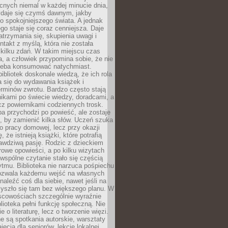
cnych niemal w każdej minucie dnia,
wydaje się czymś dawnym, jakby
 spokojniejszego świata. A jednak
ego staje się coraz cenniejsza. Daje
trzymania się, skupienia uwagi i
ntakt z myślą, która nie została
kilku zdań. W takim miejscu czas
a, a człowiek przypomina sobie, że nie
zeba konsumować natychmiast.
ibliotek doskonale wiedzą, że ich rola
a się do wydawania książek i
erminów zwrotu. Bardzo często stają
ikami po świecie wiedzy, doradcami, a
z powiernikami codziennych trosk.
a przychodzi po powieść, ale zostaje
j, by zamienić kilka słów. Uczeń szuka
o pracy domowej, lecz przy okazji
, że istnieją książki, które potrafią
awdziwą pasję. Rodzic z dzieckiem
rowe opowieści, a po kilku wizytach
wspólne czytanie stało się częścią
tmu. Biblioteka nie narzuca pośpiechu
 Pozwala każdemu wejść na własnych
naleźć coś dla siebie, nawet jeśli na
zyszło się tam bez większego planu. W
scowościach szczególnie wyraźnie
blioteka pełni funkcję społeczną. Nie
e o literaturę, lecz o tworzenie więzi.
 są spotkania autorskie, warsztaty
ajęcia dla seniorów, lekcje lokalnej