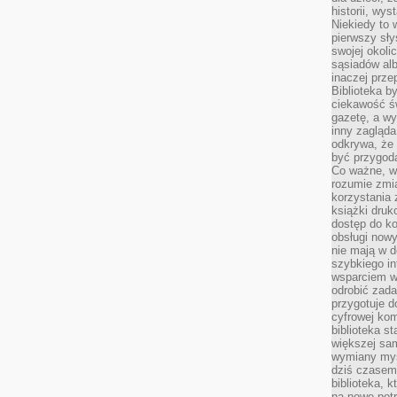
historii, wy
Niekiedy to 
pierwszy sł
swojej okoli
sąsiadów al
inaczej prz
Biblioteka b
ciekawość św
gazetę, a wy
inny zagląd
odkrywa, że 
być przygodą
Co ważne, ws
rozumie zmi
korzystania z
książki druk
dostęp do k
obsługi nowy
nie mają w 
szybkiego in
wsparciem w
odrobić zad
przygotuje d
cyfrowej kom
biblioteka s
większej sam
wymiany myśl
dziś czasem
biblioteka, k
na nowe pot