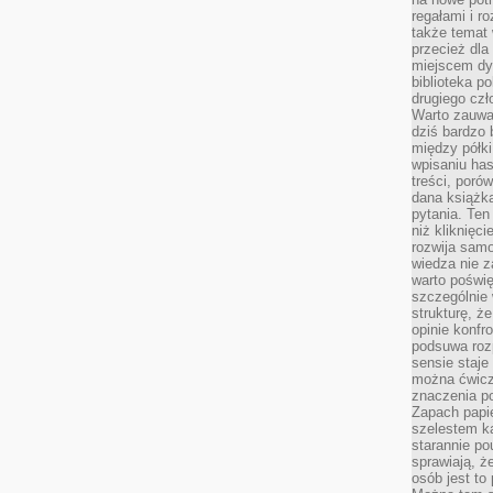
regałami i r
także temat
przecież dla
miejscem dy
biblioteka p
drugiego czł
Warto zauwa
dziś bardzo 
między półki
wpisaniu has
treści, poró
dana książk
pytania. Te
niż kliknięc
rozwija samo
wiedza nie z
warto poświę
szczególnie 
strukturę, ż
opinie konfr
podsuwa roz
sensie staje
można ćwicz
znaczenia po
Zapach papie
szelestem ka
starannie po
sprawiają, że
osób jest to