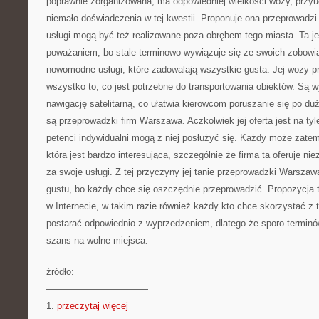
poprawnie zorganizowana, ma odpowiedniej wielkości wozy, przy
niemało doświadczenia w tej kwestii. Proponuje ona przeprowadz
usługi mogą być też realizowane poza obrębem tego miasta. Ta je
poważaniem, bo stale terminowo wywiązuje się ze swoich zobowią
nowomodne usługi, które zadowalają wszystkie gusta. Jej wozy 
wszystko to, co jest potrzebne do transportowania obiektów. S
nawigację satelitarną, co ułatwia kierowcom poruszanie się po du
są przeprowadzki firm Warszawa. Aczkolwiek jej oferta jest na tyl
petenci indywidualni mogą z niej posłużyć się. Każdy może zatem 
która jest bardzo interesująca, szczególnie że firma ta oferuje ni
za swoje usługi. Z tej przyczyny jej tanie przeprowadzki Warsz
gustu, bo każdy chce się oszczędnie przeprowadzić. Propozycja t
w Internecie, w takim razie również każdy kto chce skorzystać z t
postarać odpowiednio z wyprzedzeniem, dlatego że sporo terminów
szans na wolne miejsca.
źródło:
———————————
1.
przeczytaj więcej