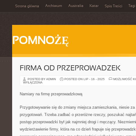
Archiwum
Australia
Katar
Tagi
Strona główna
Spis Treści
POMNOŻĘ
FIRMA OD PRZEPROWADZEK
POSTED BY ADMIN
POSTED ON LIP - 16 - 2025
MOŻLIWOŚĆ 
WYŁĄCZONA
Namiary na firmę przeprowadzkową
Przygotowywanie się do zmiany miejsca zamieszkania, niesie za
przygotowań. Trzeba zadbać o przeróżne rzeczy, poszukać najtań
postęp przeprowadzki był jak najmniej drogi i męczący. Niezmier
wydzierżawienie firmy, która na co dzień frapuje się przeprowadzk