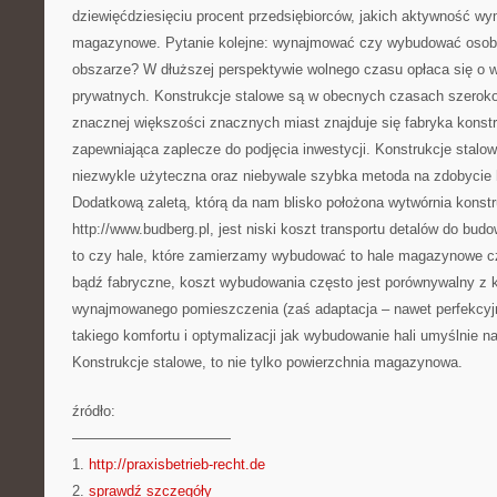
dziewięćdziesięciu procent przedsiębiorców, jakich aktywność wy
magazynowe. Pytanie kolejne: wynajmować czy wybudować osob
obszarze? W dłuższej perspektywie wolnego czasu opłaca się o w
prywatnych. Konstrukcje stalowe są w obecnych czasach szeroko
znacznej większości znacznych miast znajduje się fabryka konstr
zapewniająca zaplecze do podjęcia inwestycji. Konstrukcje stalowe
niezwykle użyteczna oraz niebywale szybka metoda na zdobycie
Dodatkową zaletą, którą da nam blisko położona wytwórnia konstr
http://www.budberg.pl, jest niski koszt transportu detalów do bud
to czy hale, które zamierzamy wybudować to hale magazynowe cz
bądź fabryczne, koszt wybudowania często jest porównywalny z 
wynajmowanego pomieszczenia (zaś adaptacja – nawet perfekcyj
takiego komfortu i optymalizacji jak wybudowanie hali umyślnie na
Konstrukcje stalowe, to nie tylko powierzchnia magazynowa.
źródło:
———————————
1.
http://praxisbetrieb-recht.de
2.
sprawdź szczegóły