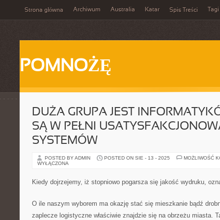
Archiwum
Australia
Katar
Tagi
Strona główna
Spis Treści
POMNOŻĘ
DUŻA GRUPA JEST INFORMATYKÓ
SĄ W PEŁNI USATYSFAKCJONOW
SYSTEMÓW
POSTED BY ADMIN
POSTED ON SIE - 13 - 2025
MOŻLIWOŚĆ 
WYŁĄCZONA
Kiedy dojrzejemy, iż stopniowo pogarsza się jakość wydruku, ozn
O ile naszym wyborem ma okazję stać się mieszkanie bądź drobny
zaplecze logistyczne właściwie znajdzie się na obrzeżu miasta. T