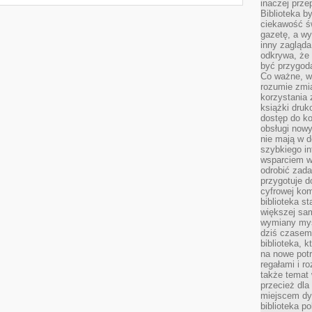
inaczej prz
Biblioteka b
ciekawość św
gazetę, a wy
inny zagląd
odkrywa, że 
być przygodą
Co ważne, ws
rozumie zmi
korzystania z
książki druk
dostęp do k
obsługi nowy
nie mają w 
szybkiego in
wsparciem w
odrobić zad
przygotuje d
cyfrowej kom
biblioteka s
większej sam
wymiany myśl
dziś czasem
biblioteka, k
na nowe pot
regałami i r
także temat
przecież dla
miejscem dy
biblioteka p