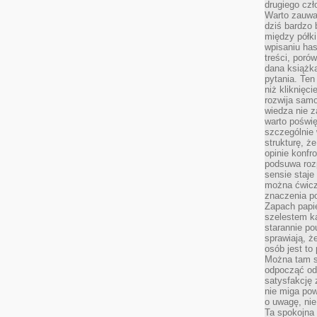
drugiego czł
Warto zauwa
dziś bardzo 
między półki
wpisaniu has
treści, poró
dana książk
pytania. Te
niż kliknięc
rozwija samo
wiedza nie z
warto poświę
szczególnie 
strukturę, ż
opinie konfr
podsuwa roz
sensie staje
można ćwicz
znaczenia po
Zapach papie
szelestem ka
starannie po
sprawiają, że
osób jest to
Można tam s
odpocząć od 
satysfakcję
nie miga po
o uwagę, nie
Ta spokojna 