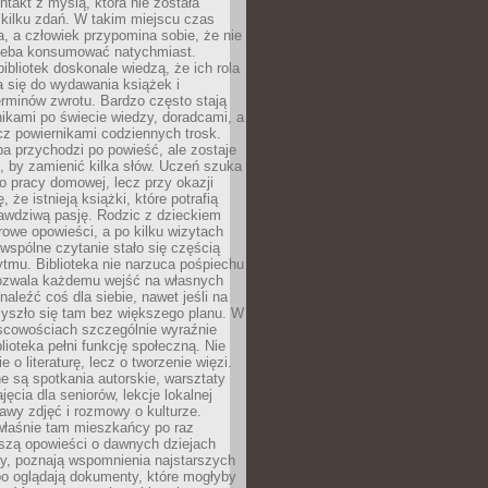
ntakt z myślą, która nie została
kilku zdań. W takim miejscu czas
a, a człowiek przypomina sobie, że nie
zeba konsumować natychmiast.
ibliotek doskonale wiedzą, że ich rola
a się do wydawania książek i
erminów zwrotu. Bardzo często stają
ikami po świecie wiedzy, doradcami, a
z powiernikami codziennych trosk.
a przychodzi po powieść, ale zostaje
j, by zamienić kilka słów. Uczeń szuka
o pracy domowej, lecz przy okazji
, że istnieją książki, które potrafią
awdziwą pasję. Rodzic z dzieckiem
rowe opowieści, a po kilku wizytach
wspólne czytanie stało się częścią
tmu. Biblioteka nie narzuca pośpiechu
 Pozwala każdemu wejść na własnych
naleźć coś dla siebie, nawet jeśli na
zyszło się tam bez większego planu. W
scowościach szczególnie wyraźnie
blioteka pełni funkcję społeczną. Nie
e o literaturę, lecz o tworzenie więzi.
 są spotkania autorskie, warsztaty
ajęcia dla seniorów, lekcje lokalnej
stawy zdjęć i rozmowy o kulturze.
właśnie tam mieszkańcy po raz
yszą opowieści o dawnych dziejach
cy, poznają wspomnienia najstarszych
bo oglądają dokumenty, które mogłyby