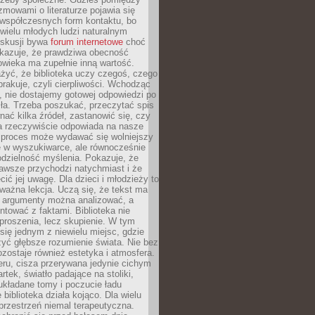
ozmowami o literaturze pojawia się
 współczesnych form kontaktu, bo
 wielu młodych ludzi naturalnym
skusji bywa
forum internetowe
choć
okazuje, że prawdziwa obecność
owieka ma zupełnie inną wartość.
żyć, że biblioteka uczy czegoś, czego
brakuje, czyli cierpliwości. Wchodząc
, nie dostajemy gotowej odpowiedzi po
ła. Trzeba poszukać, przeczytać spis
wnać kilka źródeł, zastanowić się, czy
a rzeczywiście odpowiada na nasze
n proces może wydawać się wolniejszy
ie w wyszukiwarce, ale równocześnie
dzielność myślenia. Pokazuje, że
awsze przychodzi natychmiast i że
cić jej uwagę. Dla dzieci i młodzieży to
ważna lekcja. Uczą się, że tekst ma
e argumenty można analizować, a
ontować z faktami. Biblioteka nie
proszenia, lecz skupienie. W tym
 się jednym z niewielu miejsc, gdzie
yć głębsze rozumienie świata. Nie bez
zostaje również estetyka i atmosfera.
ru, cisza przerywana jedynie cichym
rtek, światło padające na stoliki,
układane tomy i poczucie ładu
 biblioteka działa kojąco. Dla wielu
 przestrzeń niemal terapeutyczna.