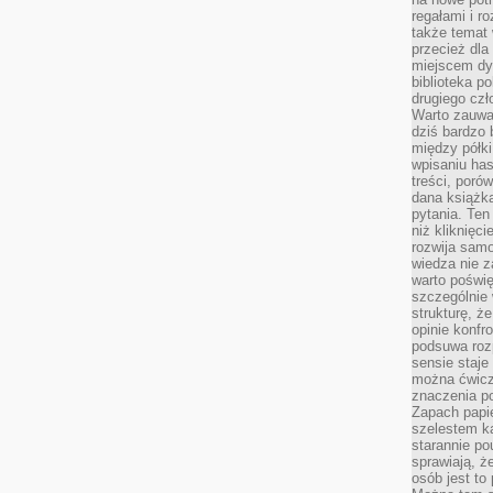
regałami i r
także temat
przecież dla
miejscem dy
biblioteka p
drugiego czł
Warto zauwa
dziś bardzo 
między półki
wpisaniu has
treści, poró
dana książk
pytania. Te
niż kliknięc
rozwija samo
wiedza nie z
warto poświę
szczególnie 
strukturę, ż
opinie konfr
podsuwa roz
sensie staje
można ćwicz
znaczenia po
Zapach papie
szelestem ka
starannie po
sprawiają, że
osób jest to