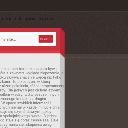
SCRIBE
FACEBOOK
TWITTER
h miastach biblioteka często bywa
óre z zewnątrz wygląda niepozornie, a
dku skrywa znacznie więcej niż tylko
ążkami. To przestrzeń, w której
ę różne pokolenia, różne temperamenty
zeby. Dla jednych jest cichym azylem,
ródłem wiedzy, a dla jeszcze innych
ziennego kontaktu z drugim
 W epoce szybkich informacji i
cnych niemal w każdej minucie dnia,
wydaje się czymś dawnym, jakby
 spokojniejszego świata. A jednak
ego staje się coraz cenniejsza. Daje
trzymania się, skupienia uwagi i