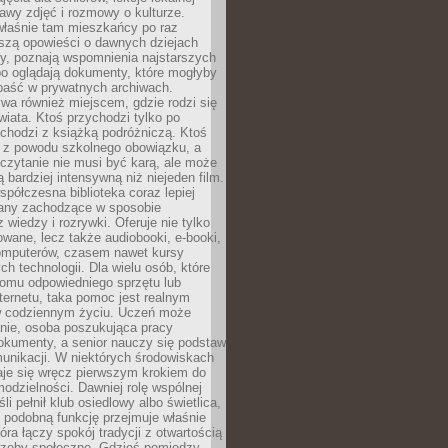
stawy zdjęć i rozmowy o kulturze.
właśnie tam mieszkańcy po raz
yszą opowieści o dawnych dziejach
cy, poznają wspomnienia najstarszych
bo oglądają dokumenty, które mogłyby
epaść w prywatnych archiwach.
ywa również miejscem, gdzie rodzi się
iata. Ktoś przychodzi tylko po
chodzi z książką podróżniczą. Ktoś
a z powodu szkolnego obowiązku, a
czytanie nie musi być karą, ale może
 bardziej intensywną niż niejeden film.
półczesna biblioteka coraz lepiej
any zachodzące w sposobie
 wiedzy i rozrywki. Oferuje nie tylko
owane, lecz także audiobooki, e-booki,
omputerów, czasem nawet kursy
ch technologii. Dla wielu osób, które
domu odpowiedniego sprzętu lub
ternetu, taka pomoc jest realnym
 codziennym życiu. Uczeń może
anie, osoba poszukująca pracy
okumenty, a senior nauczy się podstaw
unikacji. W niektórych środowiskach
taje się wręcz pierwszym krokiem do
odzielności. Dawniej rolę wspólnej
i pełnił klub osiedlowy albo świetlica,
 podobną funkcję przejmuje właśnie
tóra łączy spokój tradycji z otwartością
rzeby społeczne. Gdzieś pomiędzy