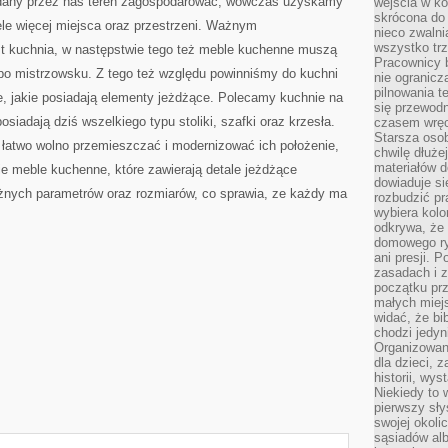
adany przez nas teren zagospodarować, wówczas uzyskamy
wejścia w ko
skrócona do 
wiele więcej miejsca oraz przestrzeni. Ważnym
nieco zwalni
wszystko tr
t kuchnia, w następstwie tego też meble kuchenne muszą
Pracownicy b
 po mistrzowsku. Z tego też względu powinniśmy do kuchni
nie ogranicz
pilnowania t
 jakie posiadają elementy jeżdżące. Polecamy kuchnie na
się przewodn
siadają dziś wszelkiego typu stoliki, szafki oraz krzesła.
czasem wręc
Starsza osob
e łatwo wolno przemieszczać i modernizować ich położenie,
chwilę dłuże
materiałów d
e meble kuchenne, które zawierają detale jeżdżące
dowiaduje się
óżnych parametrów oraz rozmiarów, co sprawia, ze każdy ma
rozbudzić pr
wybiera kolo
odkrywa, że 
domowego ry
ani presji.
zasadach i z
początku pr
małych miej
widać, że bi
chodzi jedyni
Organizowane
dla dzieci, z
historii, wy
Niekiedy to 
pierwszy sł
swojej okoli
sąsiadów al