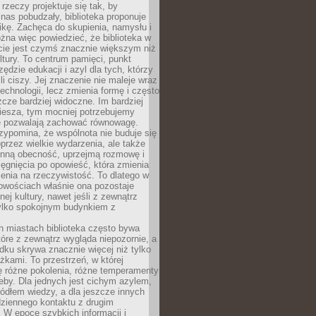
 rzeczy projektuje się tak, by
nas pobudzały, biblioteka proponuje
ikę. Zachęca do skupienia, namysłu i
na więc powiedzieć, że biblioteka w
ie jest czymś znacznie większym niż
ultury. To centrum pamięci, punkt
zędzie edukacji i azyl dla tych, którzy
li ciszy. Jej znaczenie nie maleje wraz
echnologii, lecz zmienia formę i często
szcze bardziej widoczne. Im bardziej
iesza, tym mocniej potrzebujemy
re pozwalają zachować równowagę.
rzypomina, że wspólnota nie buduje się
przez wielkie wydarzenia, ale także
enną obecność, uprzejmą rozmowę i
ęgnięcia po opowieść, która zmienia
enia na rzeczywistość. To dlatego w
owościach właśnie ona pozostaje
nej kultury, nawet jeśli z zewnątrz
tylko spokojnym budynkiem z
h miastach biblioteka często bywa
óre z zewnątrz wygląda niepozornie, a
dku skrywa znacznie więcej niż tylko
ążkami. To przestrzeń, w której
ę różne pokolenia, różne temperamenty
zeby. Dla jednych jest cichym azylem,
ródłem wiedzy, a dla jeszcze innych
ziennego kontaktu z drugim
 W epoce szybkich informacji i