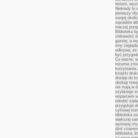
historii, wy
Niekiedy to 
pierwszy sł
swojej okoli
sąsiadów al
inaczej prz
Biblioteka b
ciekawość św
gazetę, a wy
inny zagląd
odkrywa, że 
być przygodą
Co ważne, ws
rozumie zmi
korzystania z
książki druk
dostęp do k
obsługi nowy
nie mają w 
szybkiego in
wsparciem w
odrobić zad
przygotuje d
cyfrowej kom
biblioteka s
większej sam
wymiany myśl
dziś czasem
biblioteka, k
na nowe pot