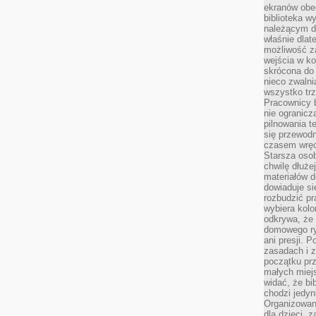
ekranów obe
biblioteka 
należącym do
właśnie dlat
możliwość za
wejścia w ko
skrócona do 
nieco zwalni
wszystko tr
Pracownicy b
nie ogranicz
pilnowania t
się przewodn
czasem wręc
Starsza osob
chwilę dłuże
materiałów d
dowiaduje się
rozbudzić pr
wybiera kolo
odkrywa, że 
domowego ry
ani presji.
zasadach i z
początku pr
małych miej
widać, że bi
chodzi jedyni
Organizowane
dla dzieci, z