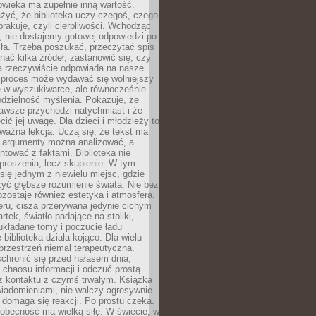
owieka ma zupełnie inną wartość.
żyć, że biblioteka uczy czegoś, czego
brakuje, czyli cierpliwości. Wchodząc
, nie dostajemy gotowej odpowiedzi po
ła. Trzeba poszukać, przeczytać spis
wnać kilka źródeł, zastanowić się, czy
a rzeczywiście odpowiada na nasze
n proces może wydawać się wolniejszy
ie w wyszukiwarce, ale równocześnie
dzielność myślenia. Pokazuje, że
awsze przychodzi natychmiast i że
cić jej uwagę. Dla dzieci i młodzieży to
ważna lekcja. Uczą się, że tekst ma
e argumenty można analizować, a
ontować z faktami. Biblioteka nie
proszenia, lecz skupienie. W tym
 się jednym z niewielu miejsc, gdzie
yć głębsze rozumienie świata. Nie bez
zostaje również estetyka i atmosfera.
ru, cisza przerywana jedynie cichym
rtek, światło padające na stoliki,
układane tomy i poczucie ładu
 biblioteka działa kojąco. Dla wielu
 przestrzeń niemal terapeutyczna.
chronić się przed hałasem dnia,
chaosu informacji i odczuć prostą
 z kontaktu z czymś trwałym. Książka
wiadomieniami, nie walczy agresywnie
 domaga się reakcji. Po prostu czeka.
obecność ma wielką siłę. W świecie, w