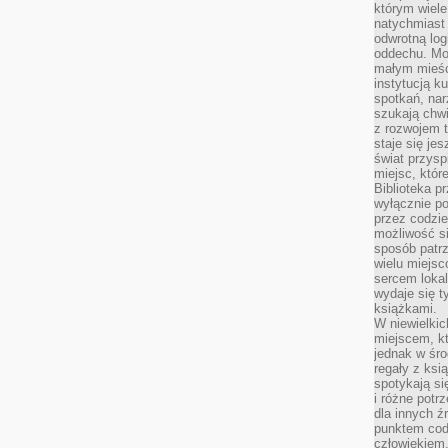
którym wiele
natychmiast 
odwrotną log
oddechu. Moż
małym mieśc
instytucją k
spotkań, nar
szukają chwi
z rozwojem t
staje się je
świat przysp
miejsc, któ
Biblioteka p
wyłącznie po
przez codzi
możliwość si
sposób patrz
wielu miejsc
sercem lokal
wydaje się 
książkami.
W niewielkic
miejscem, kt
jednak w śro
regały z ksi
spotykają si
i różne potr
dla innych ź
punktem cod
człowiekiem.