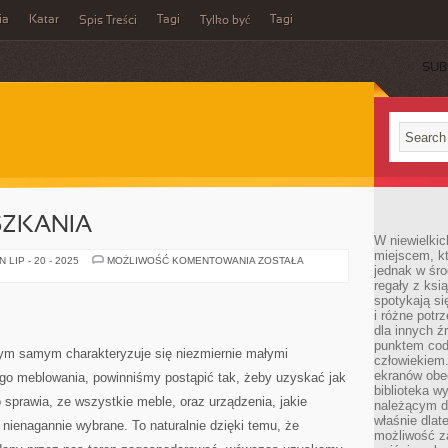
ia
Katar
Tagi
Tagi
Spis Treści
Tylko być
SUB
SZKANIA
W niewielkic
miejscem, kt
DEKORACJA
LIP - 20 - 2025
MOŻLIWOŚĆ KOMENTOWANIA
ZOSTAŁA
jednak w śro
MIESZKANIA
regały z ksi
spotykają si
i różne potr
dla innych ź
punktem cod
 tym samym charakteryzuje się niezmiernie małymi
człowiekiem.
ekranów obe
go meblowania, powinniśmy postąpić tak, żeby uzyskać jak
biblioteka 
o sprawia, ze wszystkie meble, oraz urządzenia, jakie
należącym do
właśnie dlat
ienagannie wybrane. To naturalnie dzięki temu, że
możliwość za