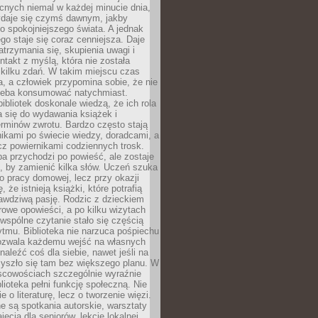
cnych niemal w każdej minucie dnia,
wydaje się czymś dawnym, jakby
 spokojniejszego świata. A jednak
ego staje się coraz cenniejsza. Daje
trzymania się, skupienia uwagi i
ntakt z myślą, która nie została
kilku zdań. W takim miejscu czas
a, a człowiek przypomina sobie, że nie
zeba konsumować natychmiast.
ibliotek doskonale wiedzą, że ich rola
a się do wydawania książek i
erminów zwrotu. Bardzo często stają
ikami po świecie wiedzy, doradcami, a
z powiernikami codziennych trosk.
a przychodzi po powieść, ale zostaje
j, by zamienić kilka słów. Uczeń szuka
o pracy domowej, lecz przy okazji
, że istnieją książki, które potrafią
awdziwą pasję. Rodzic z dzieckiem
rowe opowieści, a po kilku wizytach
wspólne czytanie stało się częścią
tmu. Biblioteka nie narzuca pośpiechu
 Pozwala każdemu wejść na własnych
naleźć coś dla siebie, nawet jeśli na
zyszło się tam bez większego planu. W
scowościach szczególnie wyraźnie
blioteka pełni funkcję społeczną. Nie
e o literaturę, lecz o tworzenie więzi.
 są spotkania autorskie, warsztaty
ajęcia dla seniorów, lekcje lokalnej