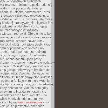
epaść w prywatnych archiwach.
ywa również miejscem, gdzie rodzi się
iata. Ktoś przychodzi tylko po
chodzi z książką podróżniczą. Ktoś
a z powodu szkolnego obowiązku, a
czytanie nie musi być karą, ale może
 bardziej intensywną niż niejeden film.
półczesna biblioteka coraz lepiej
any zachodzące w sposobie
 wiedzy i rozrywki. Oferuje nie tylko
owane, lecz także audiobooki, e-booki,
omputerów, czasem nawet kursy
ch technologii. Dla wielu osób, które
domu odpowiedniego sprzętu lub
ternetu, taka pomoc jest realnym
 codziennym życiu. Uczeń może
anie, osoba poszukująca pracy
okumenty, a senior nauczy się podstaw
unikacji. W niektórych środowiskach
taje się wręcz pierwszym krokiem do
odzielności. Dawniej rolę wspólnej
i pełnił klub osiedlowy albo świetlica,
 podobną funkcję przejmuje właśnie
tóra łączy spokój tradycji z otwartością
rzeby społeczne. Gdzieś pomiędzy
ozmowami o literaturze pojawia się
 współczesnych form kontaktu, bo
 wielu młodych ludzi naturalnym
skusji bywa
forum internetowe
choć
okazuje, że prawdziwa obecność