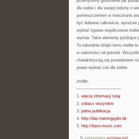
przemyślimy gruntownie jak posi
dla siebie i dla swojej rodziny o 
pomieszczeniem w mieszkaniu jes
być dobrane całkowicie, wyraźnie
wybrać typowo współczesne meble,
wymiar. Takie elementy jeżdżące po
To naturalnie dzięki temu meble t
w zależności od potrzeb. Wszystki
charakteryzują się posiadaniem r
prawo wybrać coś dla siebie.
źródło:
———————————
1.
więcej informacji tutaj
2.
zobacz wszystkie
3.
pełna publikacja
4.
http://das-trainingsjahr.de
5.
http://daxs-music.com
CATEGORIES:
AUTOGALANT