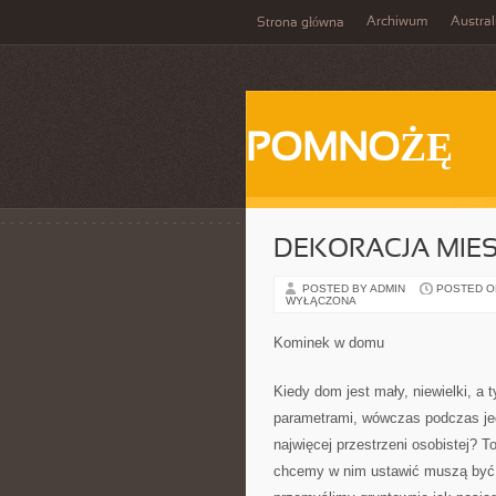
Archiwum
Austral
Strona główna
POMNOŻĘ
DEKORACJA MIE
POSTED BY ADMIN
POSTED ON 
WYŁĄCZONA
Kominek w domu
Kiedy dom jest mały, niewielki, a
parametrami, wówczas podczas je
najwięcej przestrzeni osobistej? T
chcemy w nim ustawić muszą być n